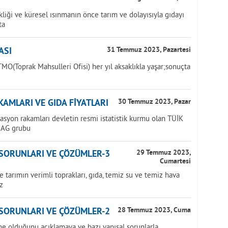
iği ve küresel ısınmanın önce tarım ve dolayısıyla gıdayı
ta
ASI
31 Temmuz 2023, Pazartesi
MO(Toprak Mahsulleri Ofisi) her yıl aksaklıkla yaşar;sonuçta
AMLARI VE GIDA FİYATLARI
30 Temmuz 2023, Pazar
lasyon rakamları devletin resmi istatistik kurmu olan TÜİK
NAG grubu
 SORUNLARI VE ÇÖZÜMLER-3
29 Temmuz 2023,
Cumartesi
tarımın verimli toprakları, gıda, temiz su ve temiz hava
z
 SORUNLARI VE ÇÖZÜMLER-2
28 Temmuz 2023, Cuma
ne olduğunu açıklamaya ve bazı yapısal sorunlarla