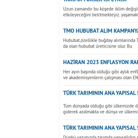
Uzun zamandır bu köşede iklim değişikl
etkileyeceğini belrtmekteyiz. yaşamak
TMO HUBUBAT ALIM KAMPANY
Hububat,özellikle buğday alımlarında T
da olan hububat üreticisine olur. Bu
HAZİRAN 2023 ENFLASYON RAK
Her ayın başında olduğu gibi aylık enf
ve akademisyenlerin çalışması olan E
TÜRK TARIMININ ANA YAPISAL
Tüm dünyada olduğu gibi ülkemizde de 
giderek azalmakta ve dünya ve ülkemi
TÜRK TARIMININ ANA YAPISAL
Dünkü yazımızda tarımda yapısallığın 