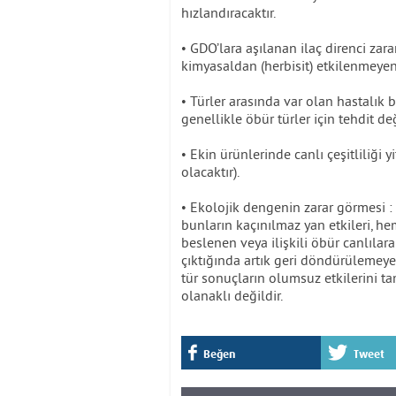
hızlandıracaktır.
• GDO’lara aşılanan ilaç direnci zara
kimyasaldan (herbisit) etkilenmeyen z
• Türler arasında var olan hastalık ba
genellikle öbür türler için tehdit de
• Ekin ürünlerinde canlı çeşitliliği y
olacaktır).
• Ekolojik dengenin zarar görmesi :
bunların kaçınılmaz yan etkileri, he
beslenen veya ilişkili öbür canlılara
çıktığında artık geri döndürülemeye
tür sonuçların olumsuz etkilerini
olanaklı değildir.
Beğen
Tweet