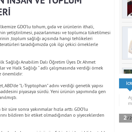
IN İNSAN VE TOPLUM
ERİ
 ülkemize GDO’lu tohum, gıda ve ürünlerin ithali,
in yetiştirilmesi, pazarlanması ve toplumca tüketilmesi
erinin ,toplum sağlığı açısında hangi tehlikeleri
eratürleri taradığımızda çok ilgi çekici örneklerle
alk Sağlığı Anabilim Dalı Öğretim Üyes Dr. Ahmet
alar ve Halk Sağlığı “ adlı çalışmasında verdiği örnek
e önemlidir:
, ABD'de "L-Tryptophan" adını verdiği genetik yapısı
ı maddesini piyasaya sürdü. Yeni ürünün yapımında gen
nılmıştı.
bir süre sonra yakınmalar hızla arttı. GDO’lu
rını bildiren bir etiket olmadığından o yiyeceklerden