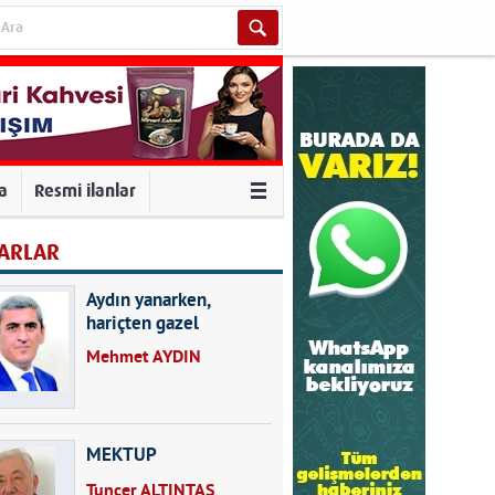
va
Resmi ilanlar
ARLAR
Aydın yanarken,
hariçten gazel
okuyarak kalpleri de
Mehmet AYDIN
kırmayın...
MEKTUP
Tuncer ALTINTAŞ