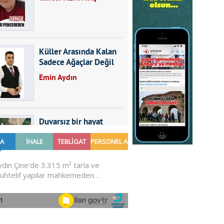
Küller Arasında Kalan
Sadece Ağaçlar Değil
Emin Aydın
Duvarsız bir hayat
Furkan SARICA
GÜNDEMDE NELER
OLMALI?
Ali Sarayköylü