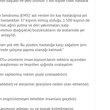
er başladı ve yeni ürünün 5 bin kişide ciddi hastalık
ji Sendromu (EMS)" adı verilen bir kas hastalığına yol
 hastalıktan 37 kişinin ölmüş olduğu, 1.500 kişinin de
nlar, ağrılı yutma ve deri yakınmaları, kalp
otoimmün (bağışıklık) bozuklukların da aralarında yer
 anlaşıldı.
men yok etti. Bu yüzden, hastalığa karşı sağaltım (örn.
zerinde çalışma yapma olanağı kalmadı.”
DO’lu ürünlerin insan,toplum,tarım sektörü açısından
 araştırması ve tespitleri ışığında sıralayalım:
n saptanmış riskleri şöyle sıralayabiliriz :
addeler) ve alerjenler (alerjilere neden olan etmenler)
 öngörülemeyen tehditler insanlara geçebilir.
anımının artması, su ve toprak kirletilmesini