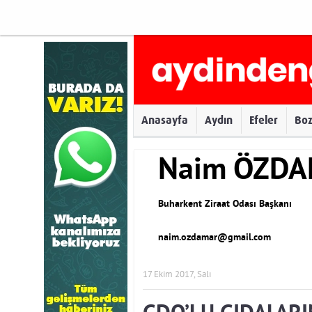
Anasayfa
Aydın
Efeler
Bo
Naim ÖZD
Buharkent Ziraat Odası Başkanı
naim.ozdamar@gmail.com
17 Ekim 2017, Salı