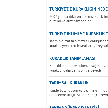
TÜRKİYE’DE KURAKLIĞIN NEDE
2007 yılında itibaren ülkemiz kurak b
düzenli ve düzensiz ögeler
TÜRKİYE İKLİMİ VE KURAKLIK 
Tarımın olmazsa olmazı su olduğundan 
kuraklık yeraltı su kaynakları, yüzey sul
KURAKLIK TANIMLAMASI
Kuraklık denilince aklımıza yağmur ve 
kuraklığı daha geniş bir çerçevede
TARIMSAL KURAKLIK
İçinde bulunduğumuz yaz mevsimi günd
derecelere ulaştı. Akdeniz,Ege,Güney
TARIMA YÜKSEK ISI ETKİSİ