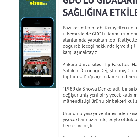
GDO’LU GIDALAR
SAĞLIĞINA ETKİL
Bazı kesimlerin lobi faaliyetleri ile
ülkemizde de GDO’lu tarım ürünlerin
alanlarında yaptıkları lobi faaliyetl
doğurabileceği hakkında iç ve dış lit
karşılaşmaktayız.
Ankara Üniversitesi Tıp Fakültesi H
Saltık’ın “Genetiği Değiştirilmiş Gıd
toplum sağlığı açısından son derec
“1989'da Showa Denko adlı bir şirket
değiştirilmiş yeni bir yiyecek katk
mühendisliği ürünü bir bakteri kulla
Ürünün piyasaya verilmesinden kısa 
yiyeceklerin üzerinde, böyle oldukla
herkes yemişti.