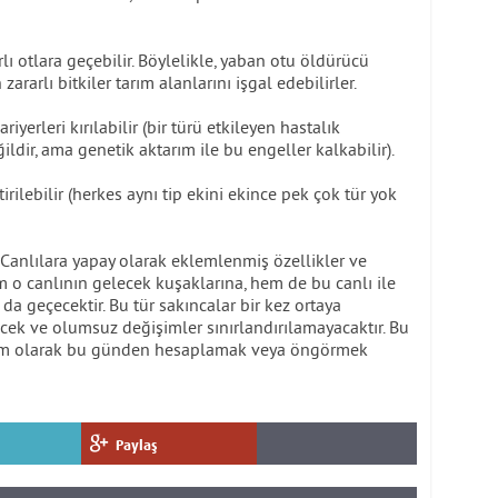
rlı otlara geçebilir. Böylelikle, yaban otu öldürücü
ararlı bitkiler tarım alanlarını işgal edebilirler.
riyerleri kırılabilir (bir türü etkileyen hastalık
ğildir, ama genetik aktarım ile bu engeller kalkabilir).
itirilebilir (herkes aynı tip ekini ekince pek çok tür yok
 Canlılara yapay olarak eklemlenmiş özellikler ve
m o canlının gelecek kuşaklarına, hem de bu canlı ile
 da geçecektir. Bu tür sakıncalar bir kez ortaya
cek ve olumsuz değişimler sınırlandırılamayacaktır. Bu
 tam olarak bu günden hesaplamak veya öngörmek
Paylaş