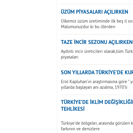
ÜZÜM PİYASALARI AÇILIRKEN
Ülkemiz üzüm üretiminde ilk beş il sır
Malumunuzdur ki bu illerden
TAZE İNCİR SEZONU AÇILIRKEN
Aydınlı incir üreticileri olarak,tüm Tür
piyasaları
SON YILLARDA TÜRKİYE’DE KU
Erol Kapluhan’ın araştırmasına göre ” 
yıllarda başlayan ani azalma, 1970’li
TÜRKİYE’DE İKLİM DEĞİŞİKLİ
TEHLİKESİ
Türkiye'de bölgeler, arasında görülen k
farkının ve denizlere