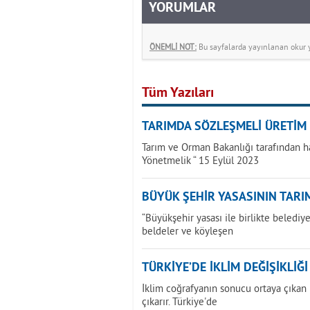
YORUMLAR
ÖNEMLİ NOT:
Bu sayfalarda yayınlanan okur yo
Tüm Yazıları
TARIMDA SÖZLEŞMELİ ÜRETİM
Tarım ve Orman Bakanlığı tarafından h
Yönetmelik “ 15 Eylül 2023
BÜYÜK ŞEHİR YASASININ TARIM
“Büyükşehir yasası ile birlikte beledi
beldeler ve köyleşen
TÜRKİYE’DE İKLİM DEĞİŞİKLİĞ
İklim coğrafyanın sonucu ortaya çıkan bi
çıkarır. Türkiye'de