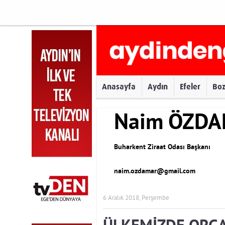
Anasayfa
Aydın
Efeler
Bo
Naim ÖZD
Buharkent Ziraat Odası Başkanı
naim.ozdamar@gmail.com
6 Aralık 2018, Perşembe