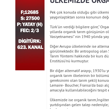
ÜLKEMİZDE ORGAN
Pek çok konuda olduğu gibi ülkemiz
yaygınlaştıktan sonra konunun değe
Türk’ün verdiği bilgilere göre,” Organ
yıllarda organik tarım görüşünün ol
Vasiyetnamesi” nin 1940 yılında yayı
Diğer Avrupa ülkelerinde ise alternat
görülmektedir. Bir antropolog olan 
Tarım Yöntemi hakkında bir kurs dü
Enstitüsü’nü kurmuştur.
Bir diğer alternatif arayışı, 1930’lu
organik tarım ilkelerinin bir bölüm
gereksinimi olan tarım şekli) konu
Lemaire- Boucher, Fransa’da bazı algl
amacıyla kullanılabileceğini tespit e
Ülkemizde ise organik tarım,İngilte
yurtdışından gelen talep nedeniyle,