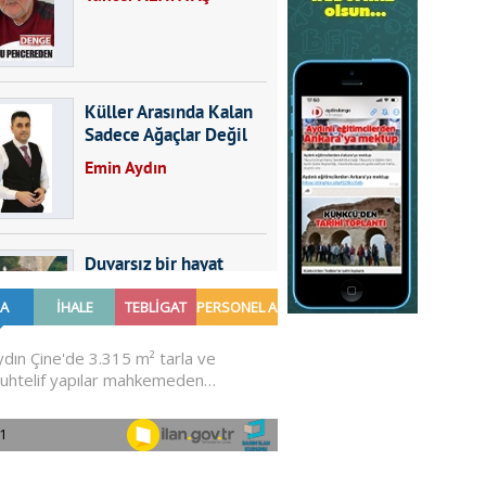
Küller Arasında Kalan
Sadece Ağaçlar Değil
Emin Aydın
Duvarsız bir hayat
Furkan SARICA
GÜNDEMDE NELER
OLMALI?
Ali Sarayköylü