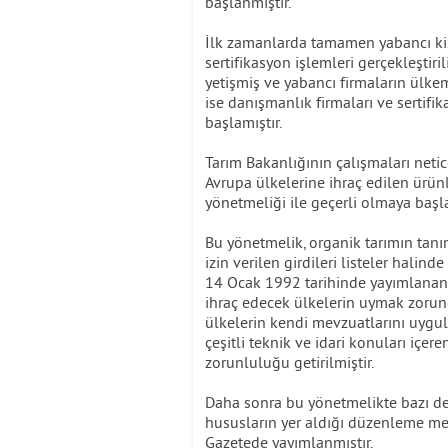
başlanmıştır.
İlk zamanlarda tamamen yabancı kiş
sertifikasyon işlemleri gerçekleştiri
yetişmiş ve yabancı firmaların ülke
ise danışmanlık firmaları ve sertif
başlamıştır.
Tarım Bakanlığının çalışmaları neti
Avrupa ülkelerine ihraç edilen ürün
yönetmeliği ile geçerli olmaya başla
Bu yönetmelik, organik tarımın tanı
izin verilen girdileri listeler hali
14 Ocak 1992 tarihinde yayımlanan 
ihraç edecek ülkelerin uymak zorunda
ülkelerin kendi mevzuatlarını uyg
çeşitli teknik ve idari konuları içe
zorunluluğu getirilmiştir.
Daha sonra bu yönetmelikte bazı deği
hususların yer aldığı düzenleme me
Gazetede yayımlanmıştır.