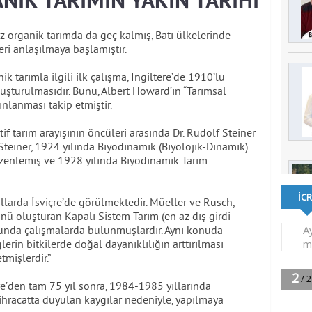
İK TARIMIN YAKIN TARİHİ
 organik tarımda da geç kalmış, Batı ülkelerinde
ri anlaşılmaya başlamıştır.
ik tarımla ilgili ilk çalışma, İngiltere’de 1910’lu
uşturulmasıdır. Bunu, Albert Howard’ın “Tarımsal
nlanması takip etmiştir.
if tarım arayışının öncüleri arasında Dr. Rudolf Steiner
Steiner, 1924 yılında Biyodinamik (Biyolojik-Dinamik)
zenlemiş ve 1928 yılında Biyodinamik Tarım
 yıllarda İsviçre’de görülmektedir. Müeller ve Rusch,
ünü oluşturan Kapalı Sistem Tarım (en az dış girdi
sunda çalışmalarda bulunmuşlardır. Aynı konuda
erin bitkilerde doğal dayanıklılığın arttırılması
tmişlerdir.”
re’den tam 75 yıl sonra, 1984-1985 yıllarında
ihracatta duyulan kaygılar nedeniyle, yapılmaya