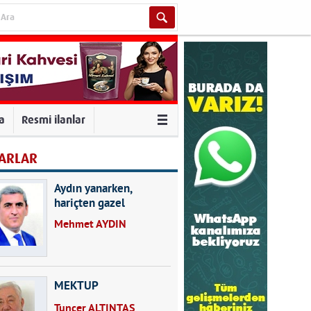
va
Resmi ilanlar
ARLAR
Aydın yanarken,
hariçten gazel
okuyarak kalpleri de
Mehmet AYDIN
kırmayın...
MEKTUP
Tuncer ALTINTAŞ