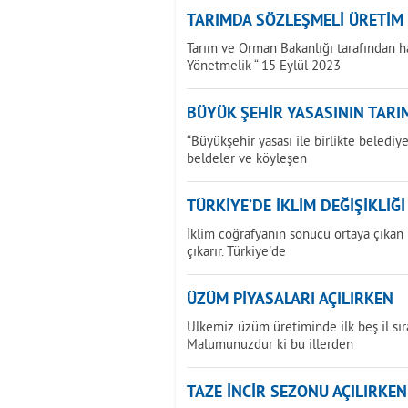
TARIMDA SÖZLEŞMELİ ÜRETİM
Tarım ve Orman Bakanlığı tarafından h
Yönetmelik “ 15 Eylül 2023
BÜYÜK ŞEHİR YASASININ TARIM
“Büyükşehir yasası ile birlikte beledi
beldeler ve köyleşen
TÜRKİYE’DE İKLİM DEĞİŞİKLİĞ
İklim coğrafyanın sonucu ortaya çıkan bi
çıkarır. Türkiye'de
ÜZÜM PİYASALARI AÇILIRKEN
Ülkemiz üzüm üretiminde ilk beş il sır
Malumunuzdur ki bu illerden
TAZE İNCİR SEZONU AÇILIRKEN