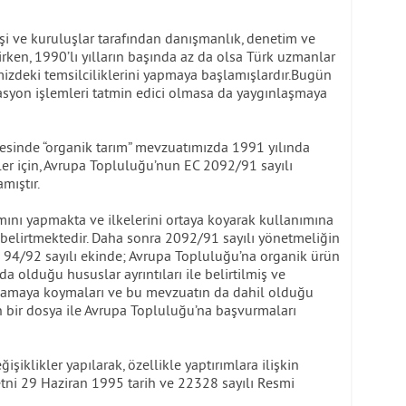
i ve kuruluşlar tarafından danışmanlık, denetim ve
lirken, 1990’lı yılların başında az da olsa Türk uzmanlar
mizdeki temsilciliklerini yapmaya başlamışlardır.Bugün
ikasyon işlemleri tatmin edici olmasa da yaygınlaşmaya
cesinde “organik tarım” mevzuatımızda 1991 yılında
ler için, Avrupa Topluluğu’nun EC 2092/91 sayılı
mıştır.
mını yapmakta ve ilkelerini ortaya koyarak kullanımına
nde belirtmektedir. Daha sonra 2092/91 sayılı yönetmeliğin
94/92 sayılı ekinde; Avrupa Topluluğu’na organik ürün
 olduğu hususlar ayrıntıları ile belirtilmiş ve
ulamaya koymaları ve bu mevzuatın da dahil olduğu
ren bir dosya ile Avrupa Topluluğu’na başvurmaları
şiklikler yapılarak, özellikle yaptırımlara ilişkin
tni 29 Haziran 1995 tarih ve 22328 sayılı Resmi