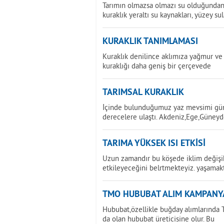
Tarımın olmazsa olmazı su olduğundan 
kuraklık yeraltı su kaynakları, yüzey sul
KURAKLIK TANIMLAMASI
Kuraklık denilince aklımıza yağmur ve 
kuraklığı daha geniş bir çerçevede
TARIMSAL KURAKLIK
İçinde bulunduğumuz yaz mevsimi günd
derecelere ulaştı. Akdeniz,Ege,Güney
TARIMA YÜKSEK ISI ETKİSİ
Uzun zamandır bu köşede iklim değişikl
etkileyeceğini belrtmekteyiz. yaşamak
TMO HUBUBAT ALIM KAMPANY
Hububat,özellikle buğday alımlarında T
da olan hububat üreticisine olur. Bu