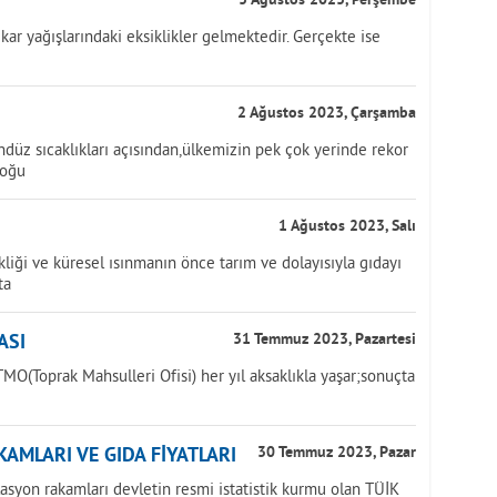
3 Ağustos 2023, Perşembe
kar yağışlarındaki eksiklikler gelmektedir. Gerçekte ise
2 Ağustos 2023, Çarşamba
üz sıcaklıkları açısından,ülkemizin pek çok yerinde rekor
doğu
1 Ağustos 2023, Salı
iği ve küresel ısınmanın önce tarım ve dolayısıyla gıdayı
ta
ASI
31 Temmuz 2023, Pazartesi
MO(Toprak Mahsulleri Ofisi) her yıl aksaklıkla yaşar;sonuçta
AMLARI VE GIDA FİYATLARI
30 Temmuz 2023, Pazar
lasyon rakamları devletin resmi istatistik kurmu olan TÜİK