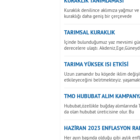
KURAKLIK TANIMLAMASI
Kuraklık denilince aklımıza yağmur ve 
kuraklığı daha geniş bir çerçevede
TARIMSAL KURAKLIK
İçinde bulunduğumuz yaz mevsimi günd
derecelere ulaştı. Akdeniz,Ege,Güney
TARIMA YÜKSEK ISI ETKİSİ
Uzun zamandır bu köşede iklim değişikl
etkileyeceğini belrtmekteyiz. yaşamak
TMO HUBUBAT ALIM KAMPANY
Hububat,özellikle buğday alımlarında T
da olan hububat üreticisine olur. Bu
HAZİRAN 2023 ENFLASYON RAK
Her ayın başında olduğu gibi aylık enf