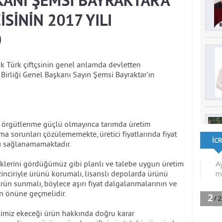
KANI ŞEMSİ BAYRAKTAR’A
SİNİN 2017 YILI
0
ak Türk çiftçsinin genel anlamda devletten
ı Birliği Genel Başkanı Sayın Şemsi Bayraktar’ın
 örgütlenme güçlü olmayınca tarımda üretim
 sorunları çözülememekte, üretici fiyatlarında fiyat
arı sağlanamamaktadır.
eklerini gördüğümüz gibi planlı ve talebe uygun üretim
inciriyle ürünü korumalı, lisanslı depolarda ürünü
rün sunmalı, böylece aşırı fiyat dalgalanmalarının ve
ın önüne geçmelidir.
tçimiz ekeceği ürün hakkında doğru karar