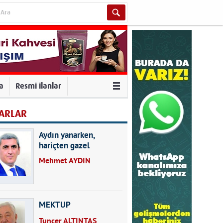
va
Resmi ilanlar
ARLAR
Aydın yanarken,
hariçten gazel
okuyarak kalpleri de
Mehmet AYDIN
kırmayın...
MEKTUP
Tuncer ALTINTAŞ