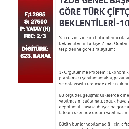
TZOB GENEL BAŞ
GÖRE TÜRK ÇİFTÇİ
BEKLENTİLERİ-1
Yazı dizimizin son bölümlerini olar
beklentilerini Türkiye Ziraat Odalar
tespitlerine göre sıralayalım:
1- Örgütlenme Problemi: Ekonomik
planlaması yapılamamakta, pazarlama
ve dolayısıyla üreticide gelir istikr
Bu örgütler, gelişmiş ülkelerde örn
yapılmasını sağlamalı, soğuk hava z
depolamalı, piyasa ihtiyacına göre ü
talebin üzerinde üretim yapılmasın
Bütün bunlar yapılamadığı için, çif