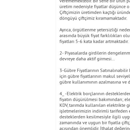
verememektedir. Bir sene bir ürün p
üretim nedeniyle fiyatlar düşünce 
Çiftçimizin üretimden kaçtığı üründe
döngüyü çiftçimiz kıramamaktadır.
Ayrıca, örgütlenme yetersizliği nedeni
arasında büyük fiyat farklılıkları o
fiyatları 5-6 kata kadar artmaktadır.
2- Piyasalarda girdilerin dengelenme
devreye daha aktif girmesi...
3-Gübre Fiyatlarının Satınalınabilir
için gübre fiyatlarının makul seviye
gübre kullanımının azalmasına ve d
4_ -Elektrik borçlarının desteklerde
fiyatın düşürülmesi bakımından; ele
KDV, tarımda kullanılan elektrikte g
işletmelerimizin indirimli tarifeden 
desteklerden kesilmesiyle ilgili uyg
zamanında ve uygun bir fiyatla çiftçi
açısından önemlidir. İthalat değer