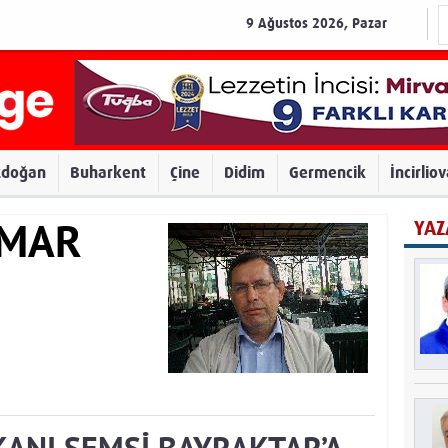
9 Ağustos 2026, Pazar
zdoğan
Buharkent
Çine
Didim
Germencik
İncirlio
YAZ
AMAR