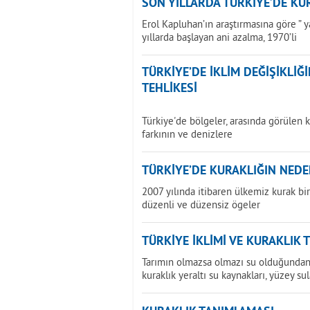
SON YILLARDA TÜRKİYE’DE KU
Erol Kapluhan’ın araştırmasına göre ” 
yıllarda başlayan ani azalma, 1970’li
TÜRKİYE’DE İKLİM DEĞİŞİKLİ
TEHLİKESİ
Türkiye'de bölgeler, arasında görülen k
farkının ve denizlere
TÜRKİYE’DE KURAKLIĞIN NEDE
2007 yılında itibaren ülkemiz kurak b
düzenli ve düzensiz ögeler
TÜRKİYE İKLİMİ VE KURAKLIK 
Tarımın olmazsa olmazı su olduğundan 
kuraklık yeraltı su kaynakları, yüzey sul