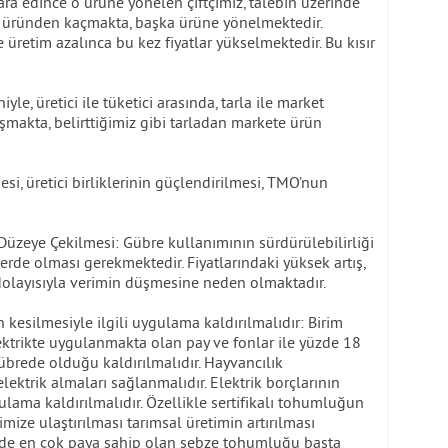
ara edince o ürüne yönelen çiftçimiz, talebin üzerinde
o üründen kaçmakta, başka ürüne yönelmektedir.
 üretim azalınca bu kez fiyatlar yükselmektedir. Bu kısır
yle, üretici ile tüketici arasında, tarla ile market
luşmakta, belirttiğimiz gibi tarladan markete ürün
si, üretici birliklerinin güçlendirilmesi, TMO’nun
 Düzeye Çekilmesi: Gübre kullanımının sürdürülebilirliği
lerde olması gerekmektedir. Fiyatlarındaki yüksek artış,
olayısıyla verimin düşmesine neden olmaktadır.
n kesilmesiyle ilgili uygulama kaldırılmalıdır: Birim
ktrikte uygulanmakta olan pay ve fonlar ile yüzde 18
übrede olduğu kaldırılmalıdır. Hayvancılık
elektrik almaları sağlanmalıdır. Elektrik borçlarının
ulama kaldırılmalıdır. Özellikle sertifikalı tohumluğun
mize ulaştırılması tarımsal üretimin artırılması
inde en çok paya sahip olan sebze tohumluğu başta