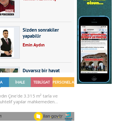
Sizden sonrakiler
yapabilir
Emin Aydın
Duvarsız bir hayat
Furkan SARICA
GÜNDEMDE NELER
OLMALI?
Ali Sarayköylü