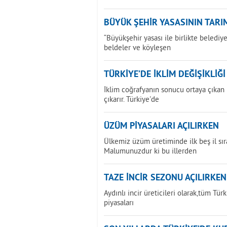
BÜYÜK ŞEHİR YASASININ TARIM
“Büyükşehir yasası ile birlikte beledi
beldeler ve köyleşen
TÜRKİYE’DE İKLİM DEĞİŞİKLİĞ
İklim coğrafyanın sonucu ortaya çıkan bi
çıkarır. Türkiye'de
ÜZÜM PİYASALARI AÇILIRKEN
Ülkemiz üzüm üretiminde ilk beş il sır
Malumunuzdur ki bu illerden
TAZE İNCİR SEZONU AÇILIRKEN
Aydınlı incir üreticileri olarak,tüm Tür
piyasaları