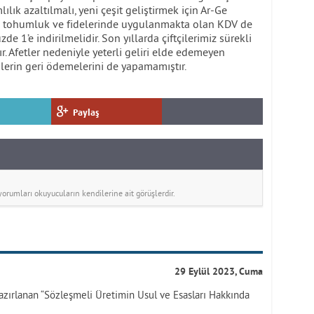
ık azaltılmalı, yeni çeşit geliştirmek için Ar-Ge
bze tohumluk ve fidelerinde uygulanmakta olan KDV de
 1’e indirilmelidir. Son yıllarda çiftçilerimiz sürekli
. Afetler nedeniyle yeterli geliri elde edemeyen
ilerin geri ödemelerini de yapamamıştır.
Paylaş
rumları okuyucuların kendilerine ait görüşlerdir.
29 Eylül 2023, Cuma
azırlanan “Sözleşmeli Üretimin Usul ve Esasları Hakkında