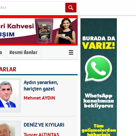
va
Resmi ilanlar
ARLAR
Aydın yanarken,
hariçten gazel
okuyarak kalpleri de
Mehmet AYDIN
kırmayın...
DENİZ VE KIYILARI
Tuncer ALTINTAŞ