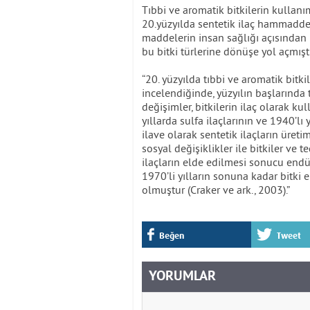
Tıbbi ve aromatik bitkilerin kullan
20.yüzyılda sentetik ilaç hammaddel
maddelerin insan sağlığı açısından 
bu bitki türlerine dönüşe yol açmıştı
“20. yüzyılda tıbbi ve aromatik bitk
incelendiğinde, yüzyılın başlarında t
değişimler, bitkilerin ilaç olarak k
yıllarda sulfa ilaçlarının ve 1940’lı 
ilave olarak sentetik ilaçların üreti
sosyal değişiklikler ile bitkiler ve t
ilaçların elde edilmesi sonucu endü
1970’li yılların sonuna kadar bitki 
olmuştur (Craker ve ark., 2003).”
Beğen
Tweet
YORUMLAR