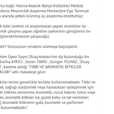
’na bağlı Yalova Atatürk Bahçe Kültürleri Merkez
kdeniz Meyvecilik Araştırma Merkezi)ve Ege Tarımsal
 alanda yetkili kılınmış üç araştırma enstitümüz.
 bitki üretimi ve araştırmaları yapan enstitüler ile
emik çalışma yapan öğretim üyelerinin görüşlerini ön
lgilendirilmesine çalışacağız.
nedir? Sorusunun cevabını aramaya başlayalım.
etim Üyesi Sayın Olcay Arabacı’nın da bulunduğu bir
liha KIRICI , Sezen TANSI , Güngör YILMAZ , Olcay
İ , kaleme aldığı “TIBBİ VE AROMATİK BİTKİLER
ARI” adlı makaleye göre:
iler terimi genellikle birlikte kullanılmaktadır. Tıbbi ve
ek, sağlığı sürdürmek veya hastalıkları iyileştirmek için
ıbbi bitkiler, beslenme, kozmetik, vücut bakımı, tütsü veya
ken, aromatik bitkiler ise, güzel koku ve tat vermeleri
. Aromatik bitkilerin gıda, kozmetik ve parfümeri
 bulunmaktadır.”