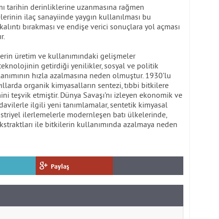
ımı tarihin derinliklerine uzanmasına rağmen
erinin ilaç sanayiinde yaygın kullanılması bu
kalıntı bırakması ve endişe verici sonuçlara yol açması
r.
ilerin üretim ve kullanımındaki gelişmeler
eknolojinin getirdiği yenilikler, sosyal ve politik
ullanımının hızla azalmasına neden olmuştur. 1930’lu
yıllarda organik kimyasalların sentezi, tıbbi bitkilere
mini teşvik etmiştir. Dünya Savaşı’nı izleyen ekonomik ve
edavilerle ilgili yeni tanımlamalar, sentetik kimyasal
striyel ilerlemelerle modernleşen batı ülkelerinde,
ekstraktları ile bitkilerin kullanımında azalmaya neden
Paylaş