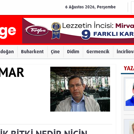
6 Ağustos 2026, Perşembe
zdoğan
Buharkent
Çine
Didim
Germencik
İncirlio
YAZ
AMAR