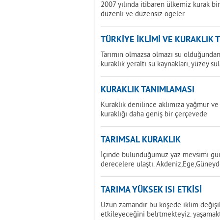
2007 yılında itibaren ülkemiz kurak b
düzenli ve düzensiz ögeler
TÜRKİYE İKLİMİ VE KURAKLIK 
Tarımın olmazsa olmazı su olduğundan 
kuraklık yeraltı su kaynakları, yüzey sul
KURAKLIK TANIMLAMASI
Kuraklık denilince aklımıza yağmur ve 
kuraklığı daha geniş bir çerçevede
TARIMSAL KURAKLIK
İçinde bulunduğumuz yaz mevsimi günd
derecelere ulaştı. Akdeniz,Ege,Güney
TARIMA YÜKSEK ISI ETKİSİ
Uzun zamandır bu köşede iklim değişikl
etkileyeceğini belrtmekteyiz. yaşamak