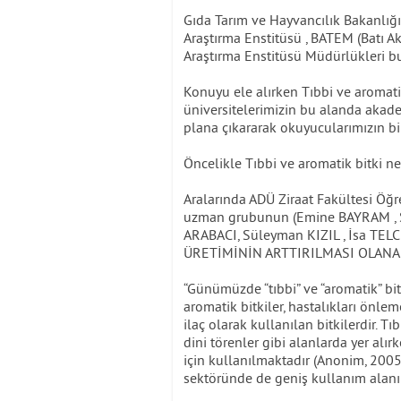
Gıda Tarım ve Hayvancılık Bakanlığı
Araştırma Enstitüsü , BATEM (Batı A
Araştırma Enstitüsü Müdürlükleri bu
Konuyu ele alırken Tıbbi ve aromatik
üniversitelerimizin bu alanda akad
plana çıkararak okuyucularımızın bi
Öncelikle Tıbbi ve aromatik bitki 
Aralarında ADÜ Ziraat Fakültesi Öğr
uzman grubunun (Emine BAYRAM , Sa
ARABACI, Süleyman KIZIL , İsa TELC
ÜRETİMİNİN ARTTIRILMASI OLANAKL
“Günümüzde “tıbbi” ve “aromatik” bitk
aromatik bitkiler, hastalıkları önlem
ilaç olarak kullanılan bitkilerdir. T
dini törenler gibi alanlarda yer alır
için kullanılmaktadır (Anonim, 2005)
sektöründe de geniş kullanım alanı