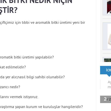
İK BİTKİ NEDİR NİÇİN
ŞTİR?
çiftçimiz için tıbbi ve aromatik bitki üretimi yeni bir
romatik bitki üretimi yapılabilir?
at edilmelidir?
yer alır,nasıl bilgi sahibi olunabilir?
azancı nedir?
arını vermek istiyoruz.
 araştırma yapan kurum ve kuruluşlar hangileridir?