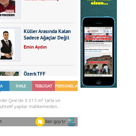
Küller Arasında Kalan
Sadece Ağaçlar Değil
Emin Aydın
Özerk TFF
Furkan SARICA
GÜNDEMDE NELER
OLMALI?
Ali Sarayköylü