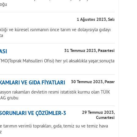
doğu
1 Ağustos 2023, Salı
iği ve küresel ısınmanın önce tarım ve dolayısıyla gıdayı
ta
ASI
31 Temmuz 2023, Pazartesi
MO(Toprak Mahsulleri Ofisi) her yıl aksaklıkla yaşar;sonuçta
AMLARI VE GIDA FİYATLARI
30 Temmuz 2023, Pazar
lasyon rakamları devletin resmi istatistik kurmu olan TÜİK
NAG grubu
 SORUNLARI VE ÇÖZÜMLER-3
29 Temmuz 2023,
Cumartesi
tarımın verimli toprakları, gıda, temiz su ve temiz hava
z