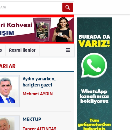
va
Resmi ilanlar
ARLAR
Aydın yanarken,
hariçten gazel
okuyarak kalpleri de
Mehmet AYDIN
kırmayın...
MEKTUP
Tuncer ALTINTAŞ