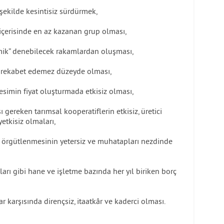
 şekilde kesintisiz sürdürmek,
rı içerisinde en az kazanan grup olması,
mik” denebilecek rakamlardan oluşması,
le rekabet edemez düzeyde olması,
kesimin fiyat oluşturmada etkisiz olması,
gereken tarımsal kooperatiflerin etkisiz, üretici
etkisiz olmaları,
da örgütlenmesinin yetersiz ve muhatapları nezdinde
ları gibi hane ve işletme bazında her yıl biriken borç
r karşısında dirençsiz, itaatkâr ve kaderci olması.