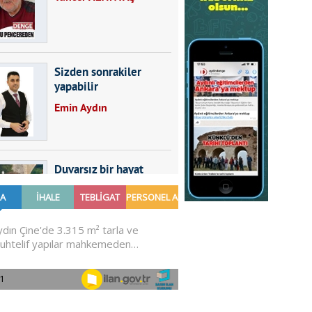
Sizden sonrakiler
yapabilir
Emin Aydın
Duvarsız bir hayat
Furkan SARICA
GÜNDEMDE NELER
OLMALI?
Ali Sarayköylü