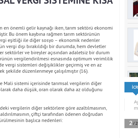
AL VERGİ SİSTEMİNE KISA
n en önemli gelir kaynağı iken, tarım sektörü ekonomi
miştir. Bu önem kaybına rağmen tarım sektörünün
vergi eşitliği ile diğer sosyo – ekonomik nedenler
n vergi dışı bırakıldığı bir durumda, hem devletler
r sektörler ve bireyler açısından adaletsiz bir durum
törünün vergilendirilmesi esnasında optimum verimlilik
nde vergi sistemleri değişiklikler geçirmiş ve en az
cek şekilde düzenlenmeye çalışılmıştır (16).
e Mali sistemi içerisinde tarımsal vergilerin diğer
 olarak daha düşük, oran olarak daha az olduğunu
eki vergilerin diğer sektörlere göre azaltılmasının,
kaldırılmasının, çiftçi tarafından ödenen doğrudan
şürülmesinin başlıca nedenleri: