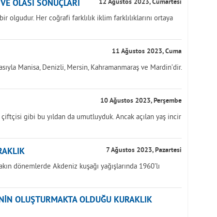
İ VE OLASI SONUÇLARI
12 Ağustos 2023, Cumartesi
r olgudur. Her coğrafi farklılık iklim farklılıklarını ortaya
11 Ağustos 2023, Cuma
asıyla Manisa, Denizli, Mersin, Kahramanmaraş ve Mardin’dir.
10 Ağustos 2023, Perşembe
k çiftçisi gibi bu yıldan da umutluyduk. Ancak açılan yaş incir
RAKLIK
7 Ağustos 2023, Pazartesi
yakın dönemlerde Akdeniz kuşağı yağışlarında 1960’lı
ĞİNİN OLUŞTURMAKTA OLDUĞU KURAKLIK