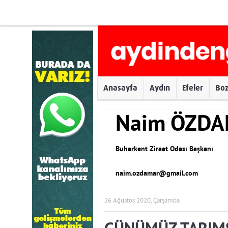
Anasayfa
Aydın
Efeler
Bo
Naim ÖZD
Buharkent Ziraat Odası Başkanı
naim.ozdamar@gmail.com
26 Ağustos 2020, Çarşamba