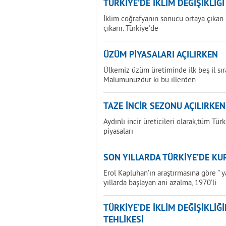
TÜRKİYE’DE İKLİM DEĞİŞİKLİĞ
İklim coğrafyanın sonucu ortaya çıkan bi
çıkarır. Türkiye'de
ÜZÜM PİYASALARI AÇILIRKEN
Ülkemiz üzüm üretiminde ilk beş il sır
Malumunuzdur ki bu illerden
TAZE İNCİR SEZONU AÇILIRKEN
Aydınlı incir üreticileri olarak,tüm Tür
piyasaları
SON YILLARDA TÜRKİYE’DE KU
Erol Kapluhan’ın araştırmasına göre ” 
yıllarda başlayan ani azalma, 1970’li
TÜRKİYE’DE İKLİM DEĞİŞİKLİ
TEHLİKESİ