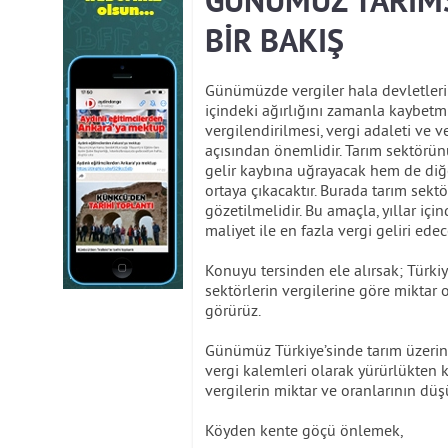
GÜNÜMÜZ TARIMS
BİR BAKIŞ
Günümüzde vergiler hala devletleri
içindeki ağırlığını zamanla kaybet
vergilendirilmesi, vergi adaleti ve 
açısından önemlidir. Tarım sektörünü
gelir kaybına uğrayacak hem de diğe
ortaya çıkacaktır. Burada tarım sek
gözetilmelidir. Bu amaçla, yıllar içi
maliyet ile en fazla vergi geliri ede
Konuyu tersinden ele alırsak; Türkiy
sektörlerin vergilerine göre miktar
görürüz.
Günümüz Türkiye’sinde tarım üzerind
vergi kalemleri olarak yürürlükten 
vergilerin miktar ve oranlarının dü
Köyden kente göçü önlemek,