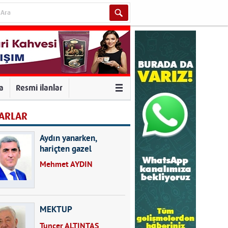
va
Resmi ilanlar
ARLAR
Aydın yanarken,
hariçten gazel
okuyarak kalpleri de
Mehmet AYDIN
kırmayın...
MEKTUP
Tuncer ALTINTAŞ