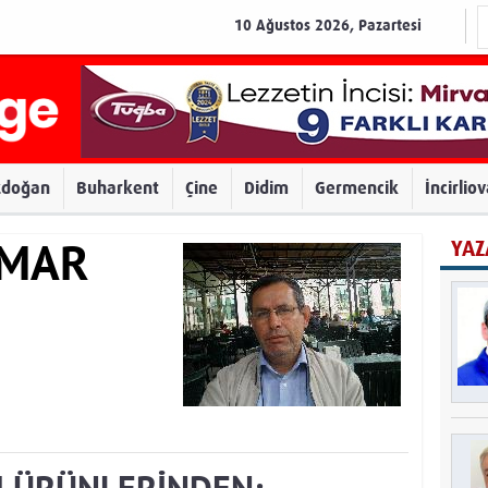
10 Ağustos 2026, Pazartesi
zdoğan
Buharkent
Çine
Didim
Germencik
İncirlio
YAZ
AMAR