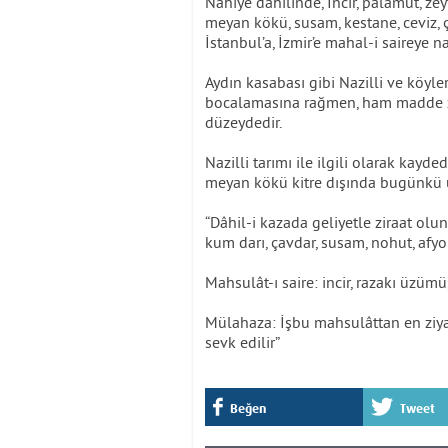
Nahiye dâhilinde, İncir, palamut, zeyt
meyan kökü, susam, kestane, ceviz, 
İstanbul’a, İzmir’e mahal-i saireye na
Aydın kasabası gibi Nazilli ve köyle
bocalamasına rağmen, ham madde ze
düzeydedir.
Nazilli tarımı ile ilgili olarak kayd
meyan kökü kitre dışında bugünkü ü
“Dâhil-i kazada geliyetle ziraat olu
kum darı, çavdar, susam, nohut, afyon
Mahsulât-ı saire: incir, razakı üzümü
Mülahaza: İşbu mahsulâttan en ziyad
sevk edilir”
Beğen
Tweet