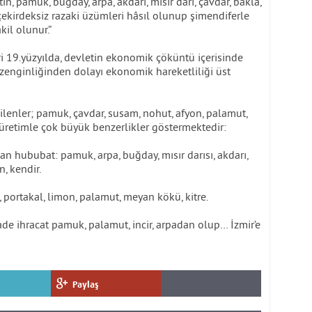
in, pamuk, buğday, arpa, akdarı, mısır darı, çavdar, bakla,
çekirdeksiz razaki üzümleri hâsıl olunup şimendiferle
kil olunur.”
ri 19.yüzyılda, devletin ekonomik çöküntü içerisinde
nginliğinden dolayı ekonomik hareketliliği üst
edilenler; pamuk, çavdar, susam, nohut, afyon, palamut,
retimle çok büyük benzerlikler göstermektedir:
nan hububat: pamuk, arpa, buğday, mısır darısı, akdarı,
, kendir.
, portakal, limon, palamut, meyan kökü, kitre.
e ihracat pamuk, palamut, incir, arpadan olup… İzmir’e
Paylaş