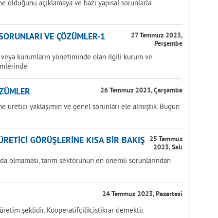
ne olduğunu açıklamaya ve bazı yapısal sorunlarla
 SORUNLARI VE ÇÖZÜMLER-1
27 Temmuz 2023,
Perşembe
veya kurumların yönetiminde olan ilgili kurum ve
imlerinde
ÖZÜMLER
26 Temmuz 2023, Çarşamba
e üretici yaklaşımın ve genel sorunları ele almıştık. Bugün
ÜRETİCİ GÖRÜŞLERİNE KISA BİR BAKIŞ
25 Temmuz
2023, Salı
pıda olmaması, tarım sektörünün en önemli sorunlarından
24 Temmuz 2023, Pazartesi
retim şeklidir. Kooperatifçilik,istikrar demektir.