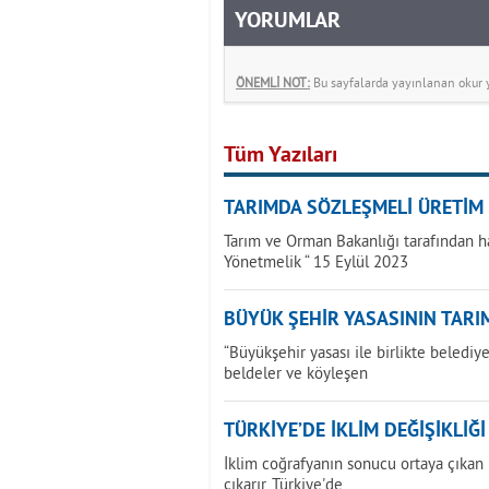
YORUMLAR
ÖNEMLİ NOT:
Bu sayfalarda yayınlanan okur yo
Tüm Yazıları
TARIMDA SÖZLEŞMELİ ÜRETİM
Tarım ve Orman Bakanlığı tarafından h
Yönetmelik “ 15 Eylül 2023
BÜYÜK ŞEHİR YASASININ TARIM
“Büyükşehir yasası ile birlikte beledi
beldeler ve köyleşen
TÜRKİYE’DE İKLİM DEĞİŞİKLİĞ
İklim coğrafyanın sonucu ortaya çıkan bi
çıkarır. Türkiye'de