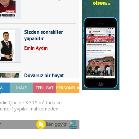
Sizden sonrakiler
yapabilir
Emin Aydın
Duvarsız bir hayat
Furkan SARICA
GÜNDEMDE NELER
OLMALI?
Ali Sarayköylü