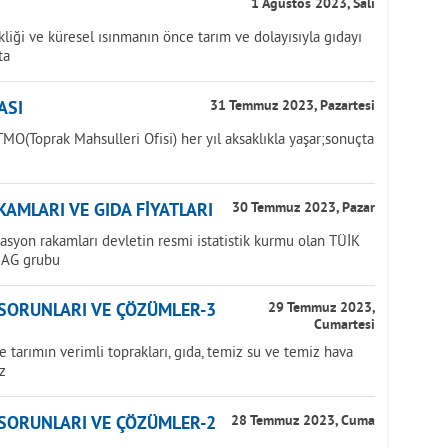
1 Ağustos 2023, Salı
iği ve küresel ısınmanın önce tarım ve dolayısıyla gıdayı
ta
ASI
31 Temmuz 2023, Pazartesi
MO(Toprak Mahsulleri Ofisi) her yıl aksaklıkla yaşar;sonuçta
AMLARI VE GIDA FİYATLARI
30 Temmuz 2023, Pazar
lasyon rakamları devletin resmi istatistik kurmu olan TÜİK
NAG grubu
 SORUNLARI VE ÇÖZÜMLER-3
29 Temmuz 2023,
Cumartesi
tarımın verimli toprakları, gıda, temiz su ve temiz hava
z
 SORUNLARI VE ÇÖZÜMLER-2
28 Temmuz 2023, Cuma