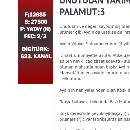
UNUTULAN TARIM
PALAMUT:3
Unutulan ve değeri kaybolmuş olan 
ürünler gibi Aydın’da üretilse de ihr
Aydın Vilayet Salnamelerinde (İl yıllı
“Ziraat, umumiyetle usul-u Atike ü
edilen nev-i icad ziraat edevatı kul
olunan mahsulâtından başka Aydın Ka
Mahsulâttan en ziyade ihracat olan a
sevk olunur. “
Aydın’ın nahiyelerinden olan Köşk 
“Köşk Nahiyesi Hakkında Bazı Malu
Köşk deresi’nde Şeyhköy(Başçayır)
bilahare (?) civar fabrikalarda istihs