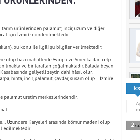
 ÜRÜNLERİNDEN:
tarım ürünlerinden palamut; incir, üzüm ve diğer
acat için İzmir’e gönderilmektedir.
kları), bu konu ile ilgili şu bilgiler verilmektedir:
zere olup bazı mahallerde Avrupa ve Amerika’dan celp
lanılmakta ve bir taraftan çoğalmaktadır. Balada beyan
sabasında geliyetli zeytin dahi hâsıl olur.
rpa, hınta, incir, palamut, çavdar, susam olup… İzmir’e
de palamut üretim merkezlerindendir.
mat:
 ve… Uzundere Karyeleri arasında kömür madeni olup
al edilmektedir.