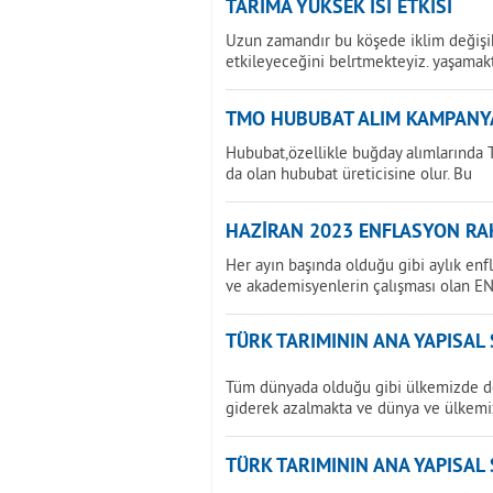
TARIMA YÜKSEK ISI ETKİSİ
Uzun zamandır bu köşede iklim değişikl
etkileyeceğini belrtmekteyiz. yaşamak
TMO HUBUBAT ALIM KAMPANY
Hububat,özellikle buğday alımlarında T
da olan hububat üreticisine olur. Bu
HAZİRAN 2023 ENFLASYON RAK
Her ayın başında olduğu gibi aylık enf
ve akademisyenlerin çalışması olan E
TÜRK TARIMININ ANA YAPISAL
Tüm dünyada olduğu gibi ülkemizde de 
giderek azalmakta ve dünya ve ülkemi
TÜRK TARIMININ ANA YAPISAL