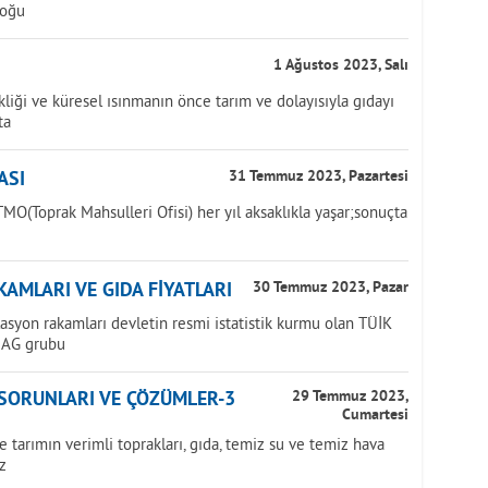
doğu
1 Ağustos 2023, Salı
iği ve küresel ısınmanın önce tarım ve dolayısıyla gıdayı
ta
ASI
31 Temmuz 2023, Pazartesi
MO(Toprak Mahsulleri Ofisi) her yıl aksaklıkla yaşar;sonuçta
AMLARI VE GIDA FİYATLARI
30 Temmuz 2023, Pazar
lasyon rakamları devletin resmi istatistik kurmu olan TÜİK
NAG grubu
 SORUNLARI VE ÇÖZÜMLER-3
29 Temmuz 2023,
Cumartesi
tarımın verimli toprakları, gıda, temiz su ve temiz hava
z