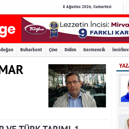
8 Ağustos 2026, Cumartesi
zdoğan
Buharkent
Çine
Didim
Germencik
İncirlio
YAZ
AMAR