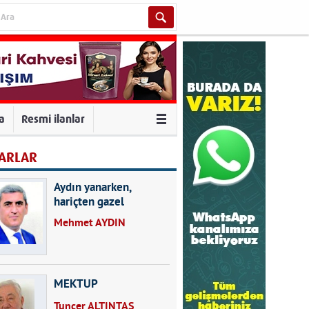
va
Resmi ilanlar
ARLAR
Aydın yanarken,
hariçten gazel
okuyarak kalpleri de
Mehmet AYDIN
kırmayın...
MEKTUP
Tuncer ALTINTAŞ