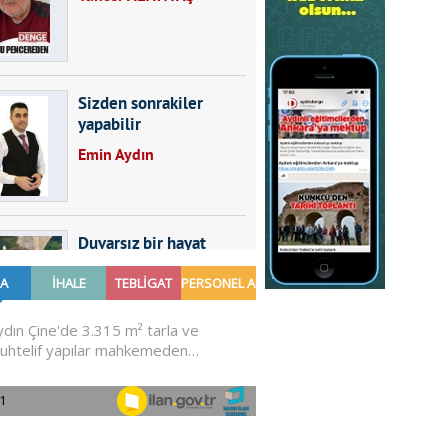
Sizden sonrakiler
yapabilir
Emin Aydın
Duvarsız bir hayat
Furkan SARICA
GÜNDEMDE NELER
OLMALI?
Ali Sarayköylü