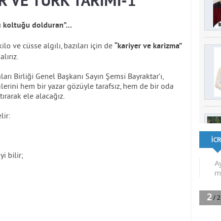
R VE TÜRK TARIMI-1
u koltuğu dolduran”…
lo ve cüsse algılı, bazıları için de
“kariyer ve karizma”
lırız.
ları Birliği Genel Başkanı Sayın Şemsi Bayraktar’ı,
külerini hem bir yazar gözüyle tarafsız, hem de bir oda
ırarak ele alacağız.
lir:
i bilir;