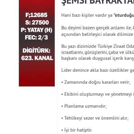
ŞEMSİ BAYRAKTA
Hani bazı kişiler vardır ya
”oturduğ
Bu deyimi bazen gerçek anlamı ile, ki
açısından belirleyici olarak dilimize a
Bu yazı dizimizde Türkiye Ziraat Oda
icraatlarını, görüşlerini, çaba ve ül
başkanı olarak duygusal içerik karışt
Lider denince akla bazı özellikler ge
• Zamanında doğru kararları verir;
• Ekibini oluşturmayı ve yönetmeyi iy
• Planlama uzmanıdır;
• Tehlikeyi sezer ve önemlini alır;
• İyi bir hatiptir.