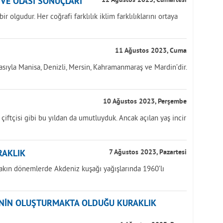
İ VE OLASI SONUÇLARI
12 Ağustos 2023, Cumartesi
r olgudur. Her coğrafi farklılık iklim farklılıklarını ortaya
11 Ağustos 2023, Cuma
asıyla Manisa, Denizli, Mersin, Kahramanmaraş ve Mardin’dir.
10 Ağustos 2023, Perşembe
k çiftçisi gibi bu yıldan da umutluyduk. Ancak açılan yaş incir
RAKLIK
7 Ağustos 2023, Pazartesi
yakın dönemlerde Akdeniz kuşağı yağışlarında 1960’lı
ĞİNİN OLUŞTURMAKTA OLDUĞU KURAKLIK