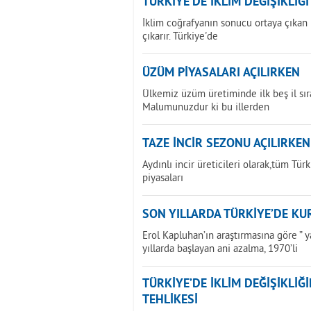
TÜRKİYE’DE İKLİM DEĞİŞİKLİĞ
İklim coğrafyanın sonucu ortaya çıkan bi
çıkarır. Türkiye'de
ÜZÜM PİYASALARI AÇILIRKEN
Ülkemiz üzüm üretiminde ilk beş il sır
Malumunuzdur ki bu illerden
TAZE İNCİR SEZONU AÇILIRKEN
Aydınlı incir üreticileri olarak,tüm Tür
piyasaları
SON YILLARDA TÜRKİYE’DE KU
Erol Kapluhan’ın araştırmasına göre ” 
yıllarda başlayan ani azalma, 1970’li
TÜRKİYE’DE İKLİM DEĞİŞİKLİ
TEHLİKESİ