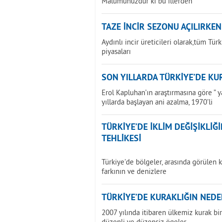
Malumunuzdur ki bu illerden
TAZE İNCİR SEZONU AÇILIRKEN
Aydınlı incir üreticileri olarak,tüm Tür
piyasaları
SON YILLARDA TÜRKİYE’DE KU
Erol Kapluhan’ın araştırmasına göre ” 
yıllarda başlayan ani azalma, 1970’li
TÜRKİYE’DE İKLİM DEĞİŞİKLİ
TEHLİKESİ
Türkiye'de bölgeler, arasında görülen k
farkının ve denizlere
TÜRKİYE’DE KURAKLIĞIN NEDE
2007 yılında itibaren ülkemiz kurak b
düzenli ve düzensiz ögeler