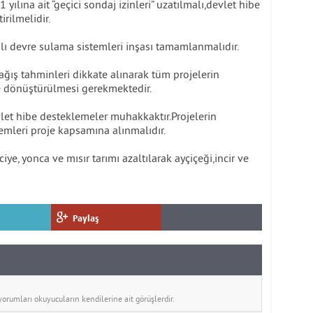
yılına ait “geçici sondaj izinleri” uzatılmalı,devlet hibe
rilmelidir.
alı devre sulama sistemleri inşası tamamlanmalıdır.
yağış tahminleri dikkate alınarak tüm projelerin
 dönüştürülmesi gerekmektedir.
vlet hibe desteklemeler muhakkaktır.Projelerin
temleri proje kapsamına alınmalıdır.
ye, yonca ve mısır tarımı azaltılarak ayçiçeği,incir ve
Paylaş
rumları okuyucuların kendilerine ait görüşlerdir.