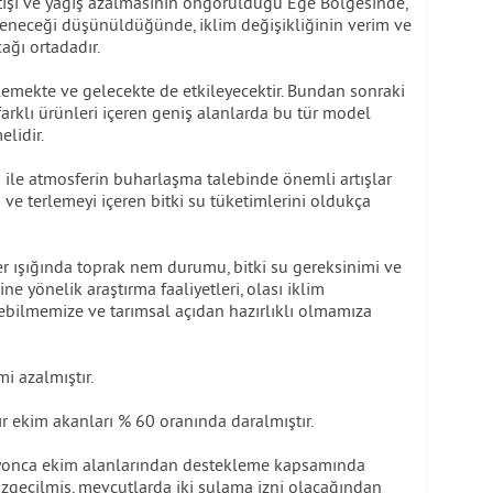
artışı ve yağış azalmasının öngörüldüğü Ege Bölgesinde,
leneceği düşünüldüğünde, iklim değişikliğinin verim ve
ağı ortadadır.
kilemekte ve gelecekte de etkileyecektir. Bundan sonraki
e farklı ürünleri içeren geniş alanlarda bu tür model
lidir.
ışı ile atmosferin buharlaşma talebinde önemli artışlar
e terlemeyi içeren bitki su tüketimlerini oldukça
r ışığında toprak nem durumu, bitki su gereksinimi ve
e yönelik araştırma faaliyetleri, olası iklim
irebilmemize ve tarımsal açıdan hazırlıklı olmamıza
mi azalmıştır.
mısır ekim akanları % 60 oranında daralmıştır.
ut yonca ekim alanlarından destekleme kapsamında
zgeçilmiş, mevcutlarda iki sulama izni olacağından