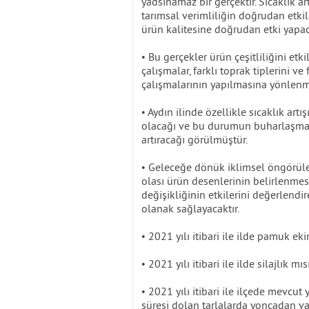
yadsınamaz bir gerçektir. Sıcaklık 
tarımsal verimliliğin doğrudan etki
ürün kalitesine doğrudan etki yapac
• Bu gerçekler ürün çeşitliliğini et
çalışmalar, farklı toprak tiplerini v
çalışmalarının yapılmasına yönlenme
• Aydın ilinde özellikle sıcaklık art
olacağı ve bu durumun buharlaşma v
artıracağı görülmüştür.
• Geleceğe dönük iklimsel öngörüle
olası ürün desenlerinin belirlenmesin
değişikliğinin etkilerini değerlend
olanak sağlayacaktır.
• 2021 yılı itibari ile ilde pamuk eki
• 2021 yılı itibari ile ilde silajlık 
• 2021 yılı itibari ile ilçede mevc
süresi dolan tarlalarda yoncadan va