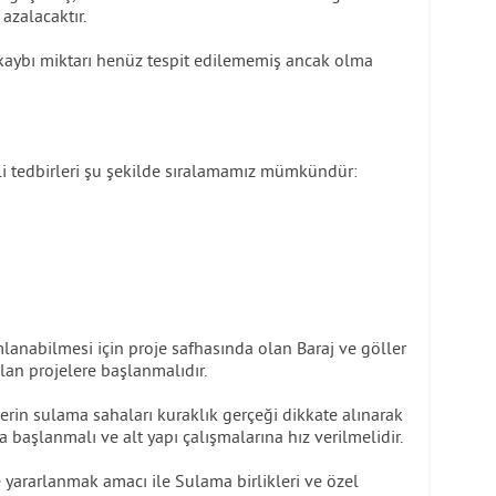
azalacaktır.
e kaybı miktarı henüz tespit edilememiş ancak olma
li tedbirleri şu şekilde sıralamamız mümkündür:
mlanabilmesi için proje safhasında olan Baraj ve göller
lan projelere başlanmalıdır.
rin sulama sahaları kuraklık gerçeği dikkate alınarak
a başlanmalı ve alt yapı çalışmalarına hız verilmelidir.
 yararlanmak amacı ile Sulama birlikleri ve özel