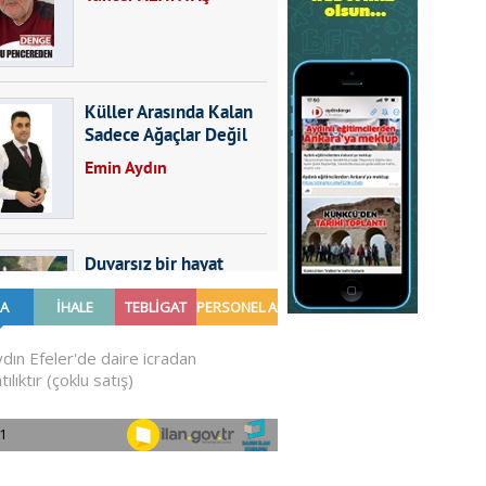
Küller Arasında Kalan
Sadece Ağaçlar Değil
Emin Aydın
Duvarsız bir hayat
Furkan SARICA
GÜNDEMDE NELER
OLMALI?
Ali Sarayköylü