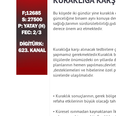
KURAKLIĞA KARŞ
Bu köşede iki gündür yine kuraklık
günceliğine binaen aynı konuya de
sağlığı,tarımın sürdürülebilirliği,gıd
derece önem arz etmektedir.
Kuraklığa karşı alınacak tedbirlere 
yapmamız gerekmektedir.Kuraklık bu 
ölçülerde önümüzdeki on yıllarda da
planlarının hemen yapılması,devlet e
,desteklemeleri ve hibelerine özel
sürelerde ulaşılmalıdır.
• Kuraklık sonuçlarının, gerek bölg
refaha etkilerinin büyük olacağı ta
• Küresel ısınmadan kaynaklanan İk