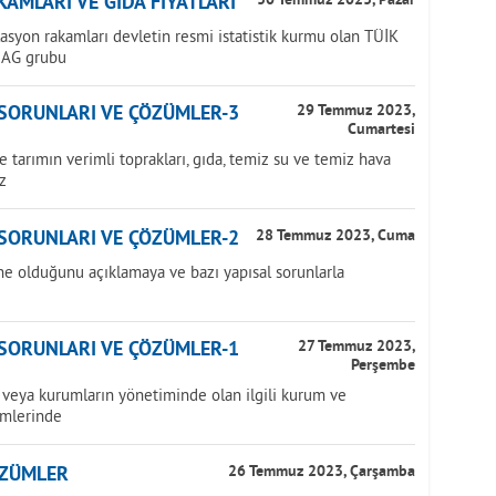
AMLARI VE GIDA FİYATLARI
30 Temmuz 2023, Pazar
lasyon rakamları devletin resmi istatistik kurmu olan TÜİK
NAG grubu
 SORUNLARI VE ÇÖZÜMLER-3
29 Temmuz 2023,
Cumartesi
tarımın verimli toprakları, gıda, temiz su ve temiz hava
z
 SORUNLARI VE ÇÖZÜMLER-2
28 Temmuz 2023, Cuma
ne olduğunu açıklamaya ve bazı yapısal sorunlarla
 SORUNLARI VE ÇÖZÜMLER-1
27 Temmuz 2023,
Perşembe
veya kurumların yönetiminde olan ilgili kurum ve
imlerinde
ÖZÜMLER
26 Temmuz 2023, Çarşamba