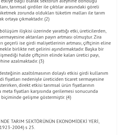
ki etkiye bağlı olarak sektörün aleyhine döndüğü
anı, tarımsal girdiler ile çıktılar arasındaki göreli
in tüketmek zorunda oldukları tüketim malları ile tarım
ak ortaya çıkmaktadır. (2)
ölüşüm ilişkisi üzerinde yarattığı etki, üreticilerden,
t sermayesine aktarılan payın artması olmuştur. Zira
 geçerli ise girdi maliyetlerinin artması, çiftçinin eline
ekle birlikte net gelirini aşındırmaktadır. Başka bir
ğişmediği halde çiftçinin elinde kalan üretici payı,
ehine azalmaktadır. (3)
steğinin azaltılmasının dolaylı etkisi girdi kullanım
rdi fiyatları nedeniyle üreticiden ticaret sermayesine
rirken, direkt etkisi tarımsal ürün fiyatlarının
meta fiyatları karşısında gerilemesi sonucunda
i biçiminde gelişme göstermiştir. (4)
RECİNDE TARIM SEKTÖRÜNÜN EKONOMİDEKİ YERİ,
1923-2004) s 25.