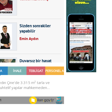
Sizden sonrakiler
yapabilir
Emin Aydın
Duvarsız bir hayat
Furkan SARICA
GÜNDEMDE NELER
OLMALI?
Ali Sarayköylü