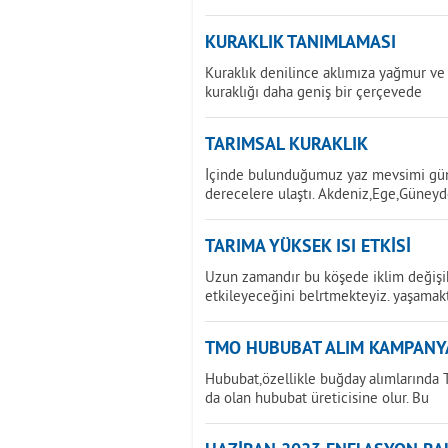
KURAKLIK TANIMLAMASI
Kuraklık denilince aklımıza yağmur ve 
kuraklığı daha geniş bir çerçevede
TARIMSAL KURAKLIK
İçinde bulunduğumuz yaz mevsimi günd
derecelere ulaştı. Akdeniz,Ege,Güney
TARIMA YÜKSEK ISI ETKİSİ
Uzun zamandır bu köşede iklim değişikl
etkileyeceğini belrtmekteyiz. yaşamak
TMO HUBUBAT ALIM KAMPANY
Hububat,özellikle buğday alımlarında T
da olan hububat üreticisine olur. Bu