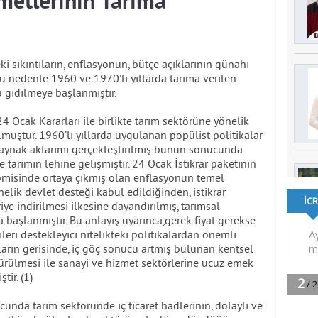
etlerinin Tarıma
sıkıntıların, enflasyonun, bütçe açıklarının günahı
u nedenle 1960 ve 1970’li yıllarda tarıma verilen
gidilmeye başlanmıştır.
Ocak Kararları ile birlikte tarım sektörüne yönelik
lmuştur. 1960’lı yıllarda uygulanan popülist politikalar
aynak aktarımı gerçekleştirilmiş bunun sonucunda
e tarımın lehine gelişmiştir. 24 Ocak İstikrar paketinin
nomisinde ortaya çıkmış olan enflasyonun temel
elik devlet desteği kabul edildiğinden, istikrar
iye indirilmesi ilkesine dayandırılmış, tarımsal
 başlanmıştır. Bu anlayış uyarınca,gerek fiyat gerekse
leri destekleyici nitelikteki politikalardan önemli
aların gerisinde, iç göç sonucu artmış bulunan kentsel
rülmesi ile sanayi ve hizmet sektörlerine ucuz emek
ir. (1)
nda tarım sektöründe iç ticaret hadlerinin, dolaylı ve