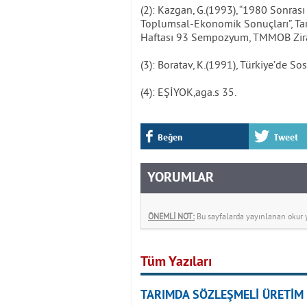
(2): Kazgan, G.(1993), “1980 Sonrası
Toplumsal-Ekonomik Sonuçları”, Tar
Haftası 93 Sempozyum, TMMOB Zira
(3): Boratav, K.(1991), Türkiye’de Sos
(4): EŞİYOK,aga.s 35.
Beğen
Tweet
YORUMLAR
ÖNEMLİ NOT:
Bu sayfalarda yayınlanan okur yo
Tüm Yazıları
TARIMDA SÖZLEŞMELİ ÜRETİM