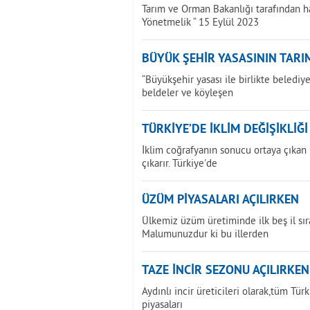
Tarım ve Orman Bakanlığı tarafından h
Yönetmelik “ 15 Eylül 2023
BÜYÜK ŞEHİR YASASININ TARIM
“Büyükşehir yasası ile birlikte beledi
beldeler ve köyleşen
TÜRKİYE’DE İKLİM DEĞİŞİKLİĞ
İklim coğrafyanın sonucu ortaya çıkan bi
çıkarır. Türkiye'de
ÜZÜM PİYASALARI AÇILIRKEN
Ülkemiz üzüm üretiminde ilk beş il sır
Malumunuzdur ki bu illerden
TAZE İNCİR SEZONU AÇILIRKEN
Aydınlı incir üreticileri olarak,tüm Tür
piyasaları