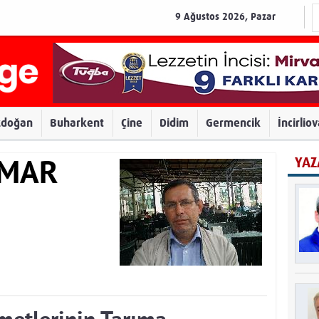
9 Ağustos 2026, Pazar
zdoğan
Buharkent
Çine
Didim
Germencik
İncirlio
YAZ
AMAR