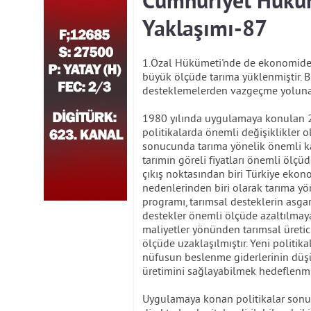
Cumhuriyet Hüküm
Yaklaşımı-87
1.Özal Hükümeti'nde de ekonomideki 
büyük ölçüde tarıma yüklenmiştir. B
desteklemelerden vazgeçme yoluna 
1980 yılında uygulamaya konulan 24 
politikalarda önemli değişiklikler o
sonucunda tarıma yönelik önemli k
tarımın göreli fiyatları önemli ölçüd
çıkış noktasından biri Türkiye eko
nedenlerinden biri olarak tarıma yön
programı, tarımsal desteklerin asgar
destekler önemli ölçüde azaltılmaya
maliyetler yönünden tarımsal üretici
ölçüde uzaklaşılmıştır. Yeni politik
nüfusun beslenme giderlerinin düşü
üretimini sağlayabilmek hedeflenmişt
Uygulamaya konan politikalar sonucu