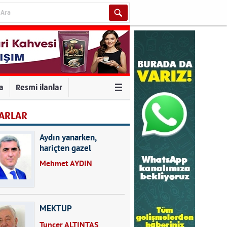
va
Resmi ilanlar
ARLAR
Aydın yanarken,
hariçten gazel
okuyarak kalpleri de
Mehmet AYDIN
kırmayın...
MEKTUP
Tuncer ALTINTAŞ