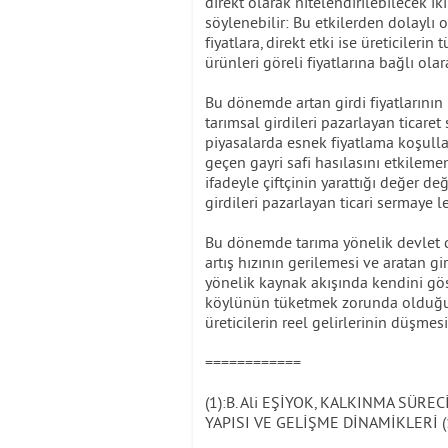
direkt olarak nitelendirilebilecek i
söylenebilir: Bu etkilerden dolaylı ol
fiyatlara, direkt etki ise üreticiler
ürünleri göreli fiyatlarına bağlı olar
Bu dönemde artan girdi fiyatlarının b
tarımsal girdileri pazarlayan ticare
piyasalarda esnek fiyatlama koşulları
geçen gayri safi hasılasını etkilemem
ifadeyle çiftçinin yarattığı değer de
girdileri pazarlayan ticari sermaye l
Bu dönemde tarıma yönelik devlet de
artış hızının gerilemesi ve aratan gi
yönelik kaynak akışında kendini göste
köylünün tüketmek zorunda olduğu 
üreticilerin reel gelirlerinin düşmes
============
(1):B. Ali EŞİYOK, KALKINMA SÜ
YAPISI VE GELİŞME DİNAMİKLERİ (