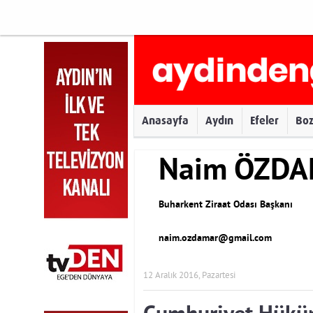
Anasayfa
Aydın
Efeler
Bo
Naim ÖZD
Buharkent Ziraat Odası Başkanı
naim.ozdamar@gmail.com
12 Aralık 2016, Pazartesi