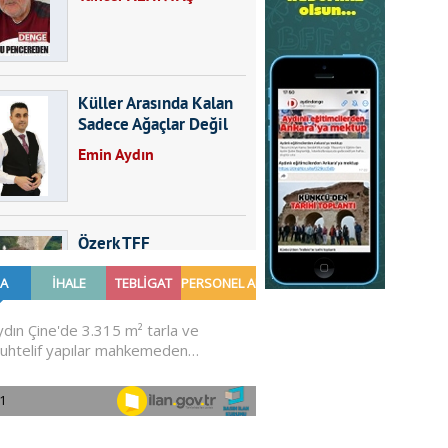
Küller Arasında Kalan
Sadece Ağaçlar Değil
Emin Aydın
Özerk TFF
Furkan SARICA
GÜNDEMDE NELER
OLMALI?
Ali Sarayköylü