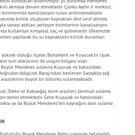
ma tesisi kurdukları bildirilmiştir. Şu durumda Menderes
de kirli akmaya devam etmektedir. Çünkü Aydın il merkezi,
m birimlerinde kanalizasyon suları arıtılmamaktadır
asında kirlilik oluşturan kaynakları dört sınıf altında
a sanayi atıkları, yerleşim birimlerinin kanalizasyon
rımda kullanılan kimyasal ilaç ve gübrelerdir. Ülkemizde
ümleri yapılarak bu su kaynakların kirlilik durumları
 yüksek olduğu ilçeler, Buharkent ve Kuyucak'tır. Uşak,
arın tüm atıklarının ilk ulaşım bölgesi olan
se Büyük Menderes sularına Kuyucak ve batısındaki
. Doğrudan Adıgüzel Barajı’ndan beslenen Sarayköy sağ
m arazilerinin büyük bir bölümü sulanmaktadır.
rkaz, Tekke ve Kabaağaç tarım arazileri, tarımsal sulama
n temin etmektedir. Gene Kuyucak ve batısındaki
nmakta ya da Büyük Menderes’ten kaynağını alan sulama
OR
e Müdürlüğü Büyük Menderes Nehri üzerinde belirlediği