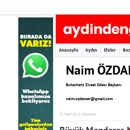
Anasayfa
Aydın
Efeler
Bo
Naim ÖZD
Buharkent Ziraat Odası Başkanı
naim.ozdamar@gmail.com
21 Mart 2016, Pazartesi