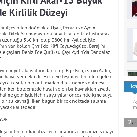
için Kirli Akar-15 Büyük
 Kirlilik Düzeyi
ar ilçesinden doğmakta Uşak, Denizli ve Aydın
ndaki Dilek Yarımadası’nda büyük bir delta oluşturarak
in uzunluğu 560 km olup 3800 hm /yıl debiyle
n yan kolları Çivril’de Küfi Çayı, Adıgüzel Barajı’nı
 çayları, Denizli’de Çürüksu Çayı, Aydın’da Dandalaz,
.
yılı büyük akarsularından olup Ege Bölgesi'nin Aydın,
ne hayat vermektedir. Fakat yerleşim yerlerinden gelen
ayi atık sularının arıtılmadan direk nehre verilmesi
eden beri bölgemizde hayat veren bir kaynaktan ziyade
r haline gelmiştir. Nehir suyu yıllar öncesinde içme suyu
rli bir su kaynağı iken bugün bir çok noktada sulama
yacak kalitededir.
IYOR
k şehirlerinin, kanalizasyon sularını ve organize sanayi