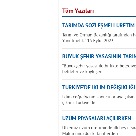
Tüm Yazıları
TARIMDA SÖZLEŞMELİ ÜRETİM
Tarım ve Orman Bakanlığı tarafından h
Yönetmelik “ 15 Eylül 2023
BÜYÜK ŞEHİR YASASININ TARIM
“Büyükşehir yasası ile birlikte beledi
beldeler ve köyleşen
TÜRKİYE’DE İKLİM DEĞİŞİKLİĞ
İklim coğrafyanın sonucu ortaya çıkan bi
çıkarır. Türkiye'de
ÜZÜM PİYASALARI AÇILIRKEN
Ülkemiz üzüm üretiminde ilk beş il sır
Malumunuzdur ki bu illerden