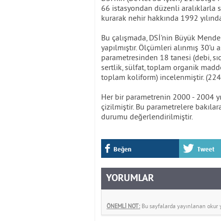
66 istasyondan düzenli aralıklarla 
kurarak nehir hakkında 1992 yılında
Bu çalışmada, DSİ’nin Büyük Mendere
yapılmıştır. Ölçümleri alınmış 30’u 
parametresinden 18 tanesi (debi, sıc
sertlik, sülfat, toplam organik ma
toplam koliform) incelenmiştir. (224
Her bir parametrenin 2000 - 2004 yıll
çizilmiştir. Bu parametrelere bakıl
durumu değerlendirilmiştir.
Beğen
Tweet
YORUMLAR
ÖNEMLİ NOT:
Bu sayfalarda yayınlanan okur yo