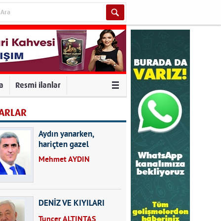
va
Resmi ilanlar
ARLAR
Aydın yanarken,
hariçten gazel
okuyarak kalpleri de
Mehmet AYDIN
kırmayın...
DENİZ VE KIYILARI
Tuncer ALTINTAŞ