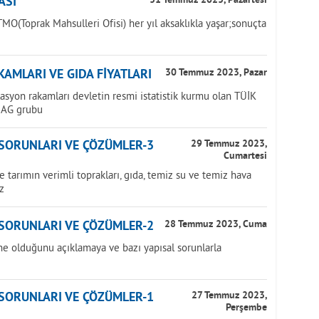
ASI
31 Temmuz 2023, Pazartesi
MO(Toprak Mahsulleri Ofisi) her yıl aksaklıkla yaşar;sonuçta
AMLARI VE GIDA FİYATLARI
30 Temmuz 2023, Pazar
lasyon rakamları devletin resmi istatistik kurmu olan TÜİK
NAG grubu
 SORUNLARI VE ÇÖZÜMLER-3
29 Temmuz 2023,
Cumartesi
tarımın verimli toprakları, gıda, temiz su ve temiz hava
z
 SORUNLARI VE ÇÖZÜMLER-2
28 Temmuz 2023, Cuma
ne olduğunu açıklamaya ve bazı yapısal sorunlarla
 SORUNLARI VE ÇÖZÜMLER-1
27 Temmuz 2023,
Perşembe