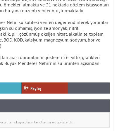
su örnekleri almakta ve 31 noktada gözlem istasyonları
n bu yana düzenli veriler oluşturmaktadır.
s Nehri su kalitesi verileri değerlendirilerek yorumlar
aşkın su olmamış, iyonize amonyak, nitrit
aklık, pH, çözünmüş oksijen nitrat, alkalinite, toplam
dde, BOD, KOD, kalsiyum, magnezyum, sodyum, bor ve
)
arı arası durumlarını gösteren 5’er yıllık grafikleri
arak Büyük Menderes Nehri’nin su ürünleri açısından
Paylaş
rumları okuyucuların kendilerine ait görüşlerdir.