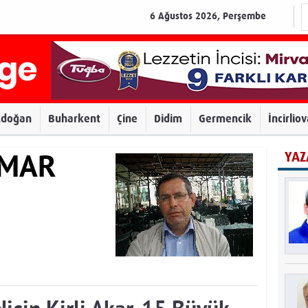
6 Ağustos 2026, Perşembe
zdoğan
Buharkent
Çine
Didim
Germencik
İncirlio
YAZ
AMAR