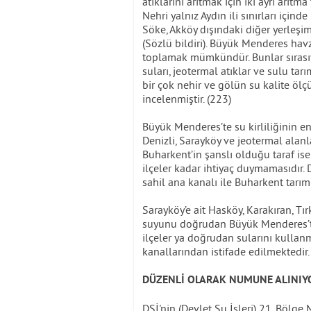
atıklarını arıtmak için iki ayrı arıt
Nehri yalnız Aydın ili sınırları için
Söke, Akköy dışındaki diğer yerleşi
(Sözlü bildiri). Büyük Menderes havz
toplamak mümkündür. Bunlar sırasıyl
suları, jeotermal atıklar ve sulu ta
bir çok nehir ve gölün su kalite ölç
incelenmiştir. (223)
Büyük Menderes’te su kirliliğinin en
Denizli, Sarayköy ve jeotermal alanl
Buharkent’in şanslı olduğu taraf i
ilçeler kadar ihtiyaç duymamasıdır
sahil ana kanalı ile Buharkent tarı
Sarayköy’e ait Hasköy, Karakıran, Tı
suyunu doğrudan Büyük Menderes’te
ilçeler ya doğrudan sularını kulla
kanallarından istifade edilmektedir.
DÜZENLİ OLARAK NUMUNE ALINIY
DSİ'nin (Devlet Su İşleri) 21. Bölg