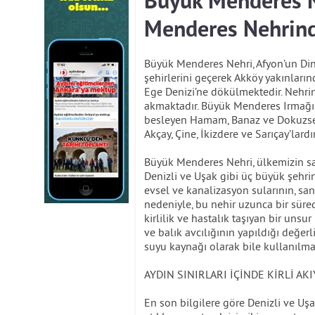
Büyük Menderes N
Menderes Nehrinde
Büyük Menderes Nehri, Afyon’un Din
şehirlerini geçerek Akköy yakınları
Ege Denizi’ne dökülmektedir. Nehr
akmaktadır. Büyük Menderes Irmağı'nı
besleyen Hamam, Banaz ve Dokuzsele
Akçay, Çine, İkizdere ve Sarıçay’lardır
Büyük Menderes Nehri, ülkemizin sa
Denizli ve Uşak gibi üç büyük şehri
evsel ve kanalizasyon sularının, san
nedeniyle, bu nehir uzunca bir sür
kirlilik ve hastalık taşıyan bir unsu
ve balık avcılığının yapıldığı değe
suyu kaynağı olarak bile kullanılma
AYDIN SINIRLARI İÇİNDE KİRLİ AK
En son bilgilere göre Denizli ve Uşa