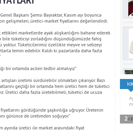
İYATLARI
B) Genel Başkanı Şemsi Bayraktar, Kasım ayı boyunca
 gelişmeleri, üretici-market fiyatlarını değerlendirdi.
et ettikleri marketlerde ayak alışkanlığını bahane ederek
ın bile tüketiciyi zorladığını düşündüğümüzde fahiş
 yoktur. Tüketicilerimiz özellikle meyve ve sebzeyi
arla temin edebilir. Kaldı ki pazarlarda daha fazla
”
çtiği bir ortamda acilen tedbir almalıyız”
artışları üretimi sürdürebilir olmaktan çıkarıyor. Bazı
yatlarını geçtiği bir ortamda hem üretici hem de tüketici
z. Üretici daha fazla üretebilmeli, tüketici de ucuza
i fiyatlarını gördüğünde şaşkınlığa uğruyor. Üretenin
ğını görünce de üretimden soğuyor.”
 ayında üretici ile market arasındaki fiyat