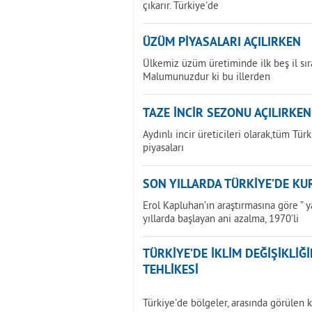
çıkarır. Türkiye'de
ÜZÜM PİYASALARI AÇILIRKEN
Ülkemiz üzüm üretiminde ilk beş il sır
Malumunuzdur ki bu illerden
TAZE İNCİR SEZONU AÇILIRKEN
Aydınlı incir üreticileri olarak,tüm Tür
piyasaları
SON YILLARDA TÜRKİYE’DE KU
Erol Kapluhan’ın araştırmasına göre ” 
yıllarda başlayan ani azalma, 1970’li
TÜRKİYE’DE İKLİM DEĞİŞİKLİ
TEHLİKESİ
Türkiye'de bölgeler, arasında görülen k