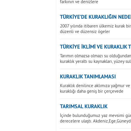
farkının ve denizlere
TÜRKİYE’DE KURAKLIĞIN NEDE
2007 yılında itibaren ülkemiz kurak b
düzenli ve düzensiz ögeler
TÜRKİYE İKLİMİ VE KURAKLIK 
Tarımın olmazsa olmazı su olduğundan 
kuraklık yeraltı su kaynakları, yüzey sul
KURAKLIK TANIMLAMASI
Kuraklık denilince aklımıza yağmur ve 
kuraklığı daha geniş bir çerçevede
TARIMSAL KURAKLIK
İçinde bulunduğumuz yaz mevsimi günd
derecelere ulaştı. Akdeniz,Ege,Güney