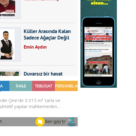
Küller Arasında Kalan
Sadece Ağaçlar Değil
Emin Aydın
Duvarsız bir hayat
Furkan SARICA
GÜNDEMDE NELER
OLMALI?
Ali Sarayköylü