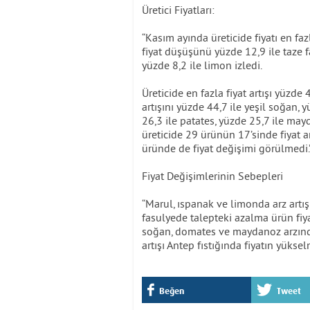
Üretici Fiyatları:
“Kasım ayında üreticide fiyatı en fa
fiyat düşüşünü yüzde 12,9 ile taze fa
yüzde 8,2 ile limon izledi.
Üreticide en fazla fiyat artışı yüzd
artışını yüzde 44,7 ile yeşil soğan, y
26,3 ile patates, yüzde 25,7 ile may
üreticide 29 ürünün 17’sinde fiyat a
üründe de fiyat değişimi görülmedi.
Fiyat Değişimlerinin Sebepleri
“Marul, ıspanak ve limonda arz artış
fasulyede talepteki azalma ürün fiyat
soğan, domates ve maydanoz arzındak
artışı Antep fıstığında fiyatın yüks
Beğen
Tweet