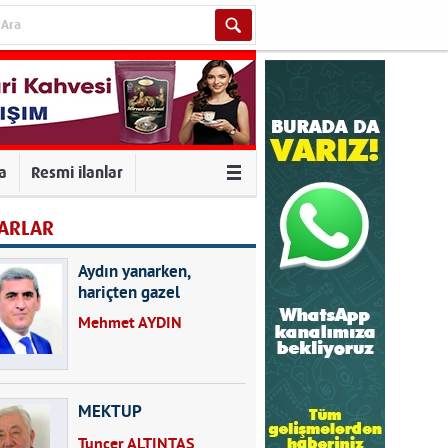
va
Resmi ilanlar
ARLAR
Aydın yanarken,
hariçten gazel
okuyarak kalpleri de
Mehmet AYDIN
kırmayın...
MEKTUP
Tuncer ALTINTAŞ