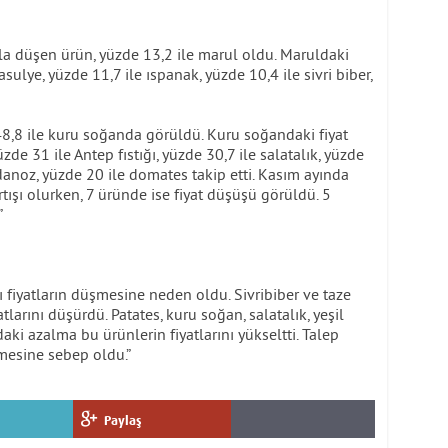
zla düşen ürün, yüzde 13,2 ile marul oldu. Maruldaki
sulye, yüzde 11,7 ile ıspanak, yüzde 10,4 ile sivri biber,
e 48,8 ile kuru soğanda görüldü. Kuru soğandaki fiyat
üzde 31 ile Antep fıstığı, yüzde 30,7 ile salatalık, yüzde
danoz, yüzde 20 ile domates takip etti. Kasım ayında
rtışı olurken, 7 üründe ise fiyat düşüşü görüldü. 5
”
ı fiyatların düşmesine neden oldu. Sivribiber ve taze
larını düşürdü. Patates, kuru soğan, salatalık, yeşil
i azalma bu ürünlerin fiyatlarını yükseltti. Talep
elmesine sebep oldu.”
Paylaş