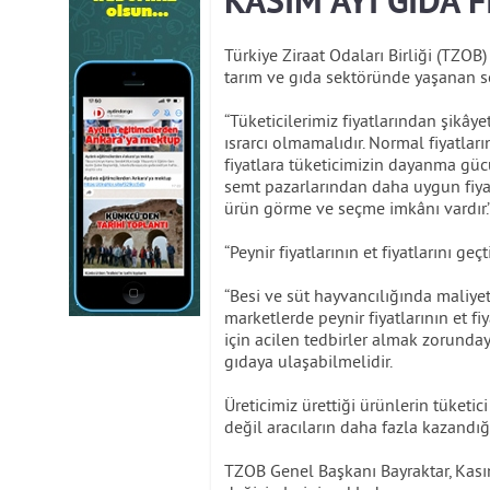
KASIM AYI GIDA F
Türkiye Ziraat Odaları Birliği (TZO
tarım ve gıda sektöründe yaşanan son
“Tüketicilerimiz fiyatlarından şikây
ısrarcı olmamalıdır. Normal fiyatlar
fiyatlara tüketicimizin dayanma gücü
semt pazarlarından daha uygun fiyatl
ürün görme ve seçme imkânı vardır.
“Peynir fiyatlarının et fiyatlarını ge
“Besi ve süt hayvancılığında maliyet 
marketlerde peynir fiyatlarının et fi
için acilen tedbirler almak zorundayı
gıdaya ulaşabilmelidir.
Üreticimiz ürettiği ürünlerin tüketic
değil aracıların daha fazla kazandı
TZOB Genel Başkanı Bayraktar, Kasım