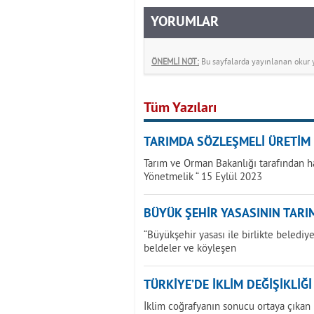
YORUMLAR
ÖNEMLİ NOT:
Bu sayfalarda yayınlanan okur yo
Tüm Yazıları
TARIMDA SÖZLEŞMELİ ÜRETİM
Tarım ve Orman Bakanlığı tarafından h
Yönetmelik “ 15 Eylül 2023
BÜYÜK ŞEHİR YASASININ TARIM
“Büyükşehir yasası ile birlikte beledi
beldeler ve köyleşen
TÜRKİYE’DE İKLİM DEĞİŞİKLİĞ
İklim coğrafyanın sonucu ortaya çıkan bi