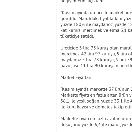
değişimlerini açıkladı:
“Kasım ayında üretici ile market ara
görüldü. Maruldaki fiyat farkını yüz
yüzde 180,6 ile maydanoz, yüzde 180
kat, kırmızı mercimek ve elma 3,1 k
tüketiciye satıldı.
Üreticide 3 lira 75 kuruş olan marul
mercimek 42 lira 97 kuruşa, 5 lira o
maydanoz 5 lira 78 kuruşa, 6 lira 79
havuç ise 11 lira 90 kuruşa markette 
Market Fiyatları:
“Kasım ayında markette 37 ürünün 29’u
Markette fiyatı en fazla artan ürün yü
36,1 ile yeşil soğan, yüzde 33,1 ile 
ile kuru kayısı ve domates takip etti
Markette fiyatı en fazla azalan ürün
düşüşünü yüzde 6,4 ile marul, yüzde 3