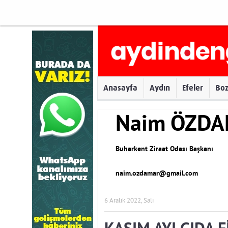
Anasayfa
Aydın
Efeler
Bo
Naim ÖZD
Buharkent Ziraat Odası Başkanı
naim.ozdamar@gmail.com
6 Aralık 2022, Salı