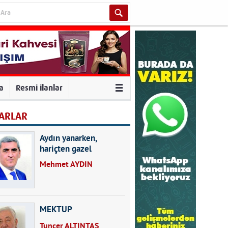
va
Resmi ilanlar
ARLAR
Aydın yanarken,
hariçten gazel
okuyarak kalpleri de
Mehmet AYDIN
kırmayın...
MEKTUP
Tuncer ALTINTAŞ