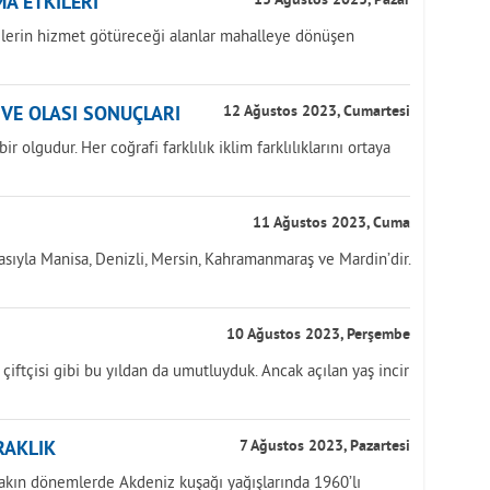
A ETKİLERİ
13 Ağustos 2023, Pazar
yelerin hizmet götüreceği alanlar mahalleye dönüşen
İ VE OLASI SONUÇLARI
12 Ağustos 2023, Cumartesi
r olgudur. Her coğrafi farklılık iklim farklılıklarını ortaya
11 Ağustos 2023, Cuma
asıyla Manisa, Denizli, Mersin, Kahramanmaraş ve Mardin’dir.
10 Ağustos 2023, Perşembe
k çiftçisi gibi bu yıldan da umutluyduk. Ancak açılan yaş incir
RAKLIK
7 Ağustos 2023, Pazartesi
yakın dönemlerde Akdeniz kuşağı yağışlarında 1960’lı