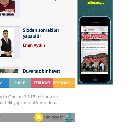
Sizden sonrakiler
yapabilir
Emin Aydın
Duvarsız bir hayat
Furkan SARICA
GÜNDEMDE NELER
OLMALI?
Ali Sarayköylü