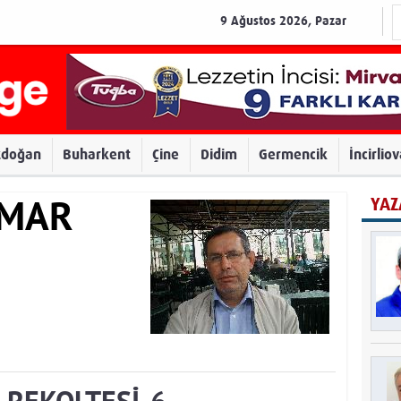
9 Ağustos 2026, Pazar
zdoğan
Buharkent
Çine
Didim
Germencik
İncirlio
YAZ
AMAR