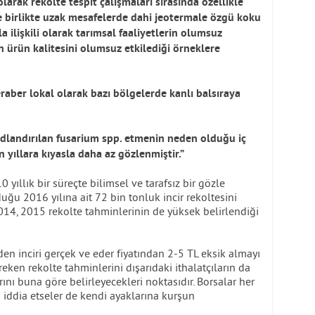
larak rekolte tespit çalışmaları sırasında özellikle
 birlikte uzak mesafelerde dahi jeotermale özgü koku
a ilişkili olarak tarımsal faaliyetlerin olumsuz
ın ürün kalitesini olumsuz etkilediği örneklere
raber lokal olarak bazı bölgelerde kanlı balsıraya
 adlandırılan fusarium spp. etmenin neden olduğu iç
yıllara kıyasla daha az gözlenmiştir.”
yıllık bir süreçte bilimsel ve tarafsız bir gözle
ğu 2016 yılına ait 72 bin tonluk incir rekoltesini
014, 2015 rekolte tahminlerinin de yüksek belirlendiği
ciden inciri gerçek ve eder fiyatından 2-5 TL eksik almayı
ken rekolte tahminlerini dışarıdaki ithalatçıların da
larını buna göre belirleyecekleri noktasıdır. Borsalar her
ı iddia etseler de kendi ayaklarına kurşun