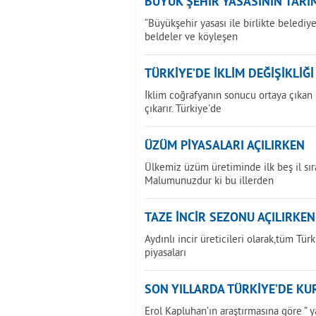
BÜYÜK ŞEHİR YASASININ TARIM
“Büyükşehir yasası ile birlikte beledi
beldeler ve köyleşen
TÜRKİYE’DE İKLİM DEĞİŞİKLİĞ
İklim coğrafyanın sonucu ortaya çıkan bi
çıkarır. Türkiye'de
ÜZÜM PİYASALARI AÇILIRKEN
Ülkemiz üzüm üretiminde ilk beş il sır
Malumunuzdur ki bu illerden
TAZE İNCİR SEZONU AÇILIRKEN
Aydınlı incir üreticileri olarak,tüm Tür
piyasaları
SON YILLARDA TÜRKİYE’DE KU
Erol Kapluhan’ın araştırmasına göre ” 