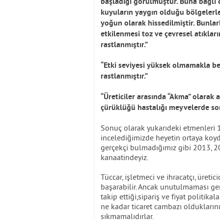
başladığı görülmüştür. Buna bağlı o
kuyuların yaygın olduğu bölgelerle
yoğun olarak hissedilmiştir. Bunlarl
etkilenmesi toz ve çevresel atıklar
rastlanmıştır.”
“Etki seviyesi yüksek olmamakla be
rastlanmıştır.”
“Üreticiler arasında “Akma” olarak
çürüklüğü hastalığı meyvelerde son 
Sonuç olarak yukarıdeki etmenleri 10 
incelediğimizde heyetin ortaya koydu
gerçekçi bulmadığımız gibi 2013, 2
kanaatindeyiz.
Tüccar, işletmeci ve ihracatçı, üreti
başarabilir. Ancak unutulmaması gere
takip ettiği,sipariş ve fiyat politika
ne kadar ticaret cambazı oldukların
sıkmamalıdırlar.