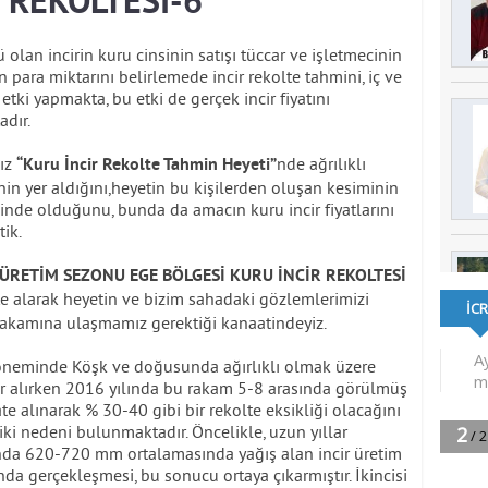
 REKOLTESİ-6
 olan incirin kuru cinsinin satışı tüccar ve işletmecinin
n para miktarını belirlemede incir rekolte tahmini, iç ve
 etki yapmakta, bu etki de gerçek incir fiyatını
adır.
mız
nde ağrılıklı
“Kuru İncir Rekolte Tahmin Heyeti”
rinin yer aldığını,heyetin bu kişilerden oluşan kesiminin
çinde olduğunu, bunda da amacın kuru incir fiyatlarını
ik.
 ÜRETİM SEZONU EGE BÖLGESİ KURU İNCİR REKOLTESİ
e alarak heyetin ve bizim sahadaki gözlemlerimizi
 rakamına ulaşmamız gerektiği kanaatindeyiz.
 döneminde Köşk ve doğusunda ağırlıklı olmak üzere
er alırken 2016 yılında bu rakam 5-8 arasında görülmüş
e alınarak % 30-40 gibi bir rekolte eksikliği olacağını
i nedeni bulunmaktadır. Öncelikle, uzun yıllar
nda 620-720 mm ortalamasında yağış alan incir üretim
da gerçekleşmesi, bu sonucu ortaya çıkarmıştır. İkincisi