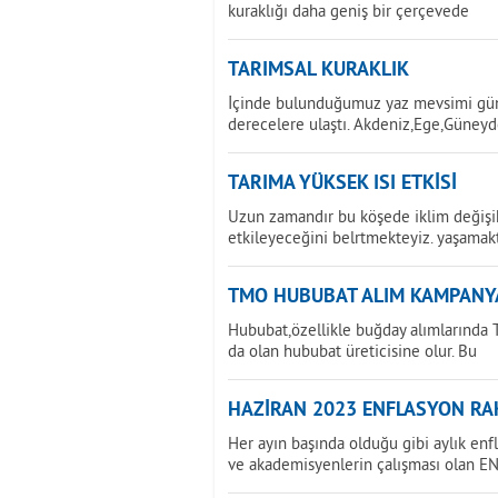
kuraklığı daha geniş bir çerçevede
TARIMSAL KURAKLIK
İçinde bulunduğumuz yaz mevsimi günd
derecelere ulaştı. Akdeniz,Ege,Güney
TARIMA YÜKSEK ISI ETKİSİ
Uzun zamandır bu köşede iklim değişikl
etkileyeceğini belrtmekteyiz. yaşamak
TMO HUBUBAT ALIM KAMPANY
Hububat,özellikle buğday alımlarında T
da olan hububat üreticisine olur. Bu
HAZİRAN 2023 ENFLASYON RAK
Her ayın başında olduğu gibi aylık enf
ve akademisyenlerin çalışması olan E