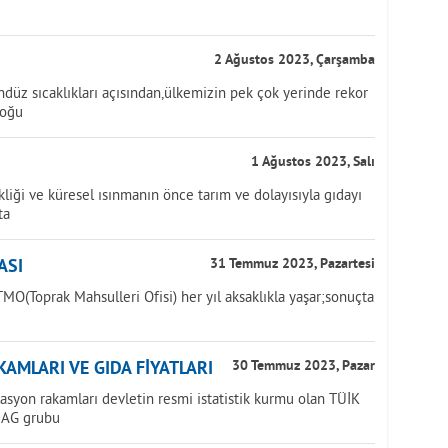
2 Ağustos 2023, Çarşamba
üz sıcaklıkları açısından,ülkemizin pek çok yerinde rekor
doğu
1 Ağustos 2023, Salı
iği ve küresel ısınmanın önce tarım ve dolayısıyla gıdayı
ta
ASI
31 Temmuz 2023, Pazartesi
MO(Toprak Mahsulleri Ofisi) her yıl aksaklıkla yaşar;sonuçta
AMLARI VE GIDA FİYATLARI
30 Temmuz 2023, Pazar
lasyon rakamları devletin resmi istatistik kurmu olan TÜİK
NAG grubu