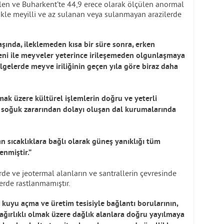
len ve Buharkent’te 44,9 erece olarak ölçülen anormal
ikle meyilli ve az sulanan veya sulanmayan arazilerde
ında, ileklemeden kısa bir süre sonra, erken
eni ile meyveler yeterince irileşemeden olgunlaşmaya
lgelerde meyve iriliğinin geçen yıla göre biraz daha
k üzere kültürel işlemlerin doğru ve yeterli
e soğuk zararından dolayı oluşan dal kurumalarında
n sıcaklıklara bağlı olarak güneş yanıklığı tüm
enmiştir.”
rde ve jeotermal alanların ve santrallerin çevresinde
erde rastlanmamıştır.
 kuyu açma ve üretim tesisiyle bağlantı borularının,
ağırlıklı olmak üzere dağlık alanlara doğru yayılmaya