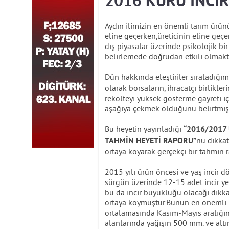
2016 KURU İNCİR
Aydın ilimizin en önemli tarım ürünü
eline geçerken,üreticinin eline geçe
dış piyasalar üzerinde psikolojik bir
belirlemede doğrudan etkili olmakt
Dün hakkında eleştiriler sıraladığı
olarak borsaların, ihracatçı birlikle
rekolteyi yüksek gösterme gayreti i
aşağıya çekmek olduğunu belirtmişt
Bu heyetin yayınladığı
“2016/2017
nu dikkat
TAHMİN HEYETİ RAPORU”
ortaya koyarak gerçekçi bir tahmin
2015 yılı ürün öncesi ve yaş incir
sürgün üzerinde 12-15 adet incir y
bu da incir büyüklüğü olacağı dikkat
ortaya koymuştur.Bunun en önemli ik
ortalamasında Kasım-Mayıs aralığı
alanlarında yağışın 500 mm. ve altın