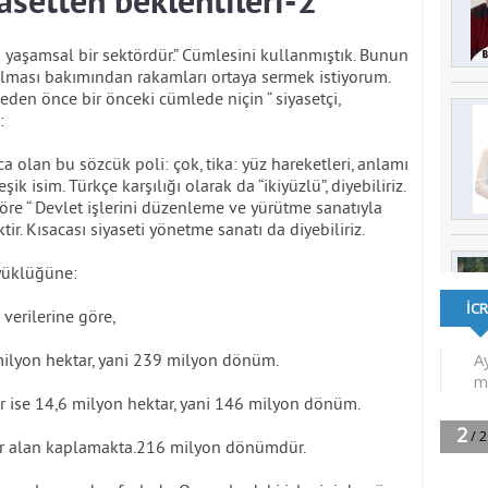
asetten beklentileri-2
n yaşamsal bir sektördür.” Cümlesini kullanmıştık. Bunun
aşılması bakımından rakamları ortaya sermek istiyorum.
den önce bir önceki cümlede niçin “ siyasetçi,
:
 olan bu sözcük poli: çok, tika: yüz hareketleri, anlamı
ik isim. Türkçe karşılığı olarak da “ikiyüzlü”, diyebiliriz.
öre “ Devlet işlerini düzenleme ve yürütme sanatıyla
tir. Kısacası siyaseti yönetme sanatı da diyebiliriz.
yüklüğüne:
verilerine göre,
 milyon hektar, yani 239 milyon dönüm.
r ise 14,6 milyon hektar, yani 146 milyon dönüm.
ar alan kaplamakta.216 milyon dönümdür.