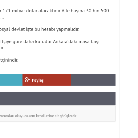
171 milyar dolar alacaklıdır. Aile başına 30 bin 500
r…
yal devlet işte bu hesabı yapmalıdır.
iftçiye göre daha kurudur. Ankara’daki masa başı
ar.
çinindir.
Paylaş
rumları okuyucuların kendilerine ait görüşlerdir.