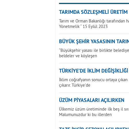
TARIMDA SÖZLEŞMELİ ÜRETİM
Tarım ve Orman Bakanlığı tarafından h
Yönetmelik “ 15 Eylül 2023
BÜYÜK ŞEHİR YASASININ TARIM
“Büyükşehir yasası ile birlikte beledi
beldeler ve köyleşen
TÜRKİYE’DE İKLİM DEĞİŞİKLİĞ
İklim coğrafyanın sonucu ortaya çıkan bi
çıkarır. Türkiye'de
ÜZÜM PİYASALARI AÇILIRKEN
Ülkemiz üzüm üretiminde ilk beş il sır
Malumunuzdur ki bu illerden