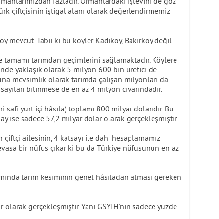
rmanlarımızdan fazladır. Ormanlardaki işlevini de göz
rk çiftçisinin iştigal alanı olarak değerlendirmemiz
y mevcut. Tabii ki bu köyler Kadıköy, Bakırköy değil…
se tamamı tarımdan geçimlerini sağlamaktadır. Köylere
rinde yaklaşık olarak 5 milyon 600 bin üretici de
una mevsimlik olarak tarımda çalışan milyonları da
sayıları bilinmese de en az 4 milyon civarındadır.
i safi yurt içi hâsıla) toplamı 800 milyar dolarıdır. Bu
y ise sadece 57,2 milyar dolar olarak gerçekleşmiştir.
iftçi ailesinin, 4 katsayı ile dahi hesaplamamız
evasa bir nüfus çıkar ki bu da Türkiye nüfusunun en az
lımında tarım kesiminin genel hâsıladan alması gereken
ar olarak gerçekleşmiştir. Yani GSYİH’nin sadece yüzde