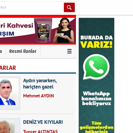
va
Resmi ilanlar
ARLAR
Aydın yanarken,
hariçten gazel
okuyarak kalpleri de
Mehmet AYDIN
kırmayın...
DENİZ VE KIYILARI
Tuncer ALTINTAŞ