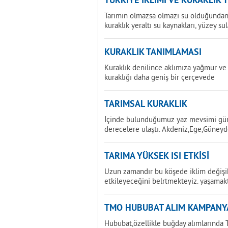
TÜRKİYE İKLİMİ VE KURAKLIK 
Tarımın olmazsa olmazı su olduğundan 
kuraklık yeraltı su kaynakları, yüzey sul
KURAKLIK TANIMLAMASI
Kuraklık denilince aklımıza yağmur ve 
kuraklığı daha geniş bir çerçevede
TARIMSAL KURAKLIK
İçinde bulunduğumuz yaz mevsimi günd
derecelere ulaştı. Akdeniz,Ege,Güney
TARIMA YÜKSEK ISI ETKİSİ
Uzun zamandır bu köşede iklim değişikl
etkileyeceğini belrtmekteyiz. yaşamak
TMO HUBUBAT ALIM KAMPANY
Hububat,özellikle buğday alımlarında T