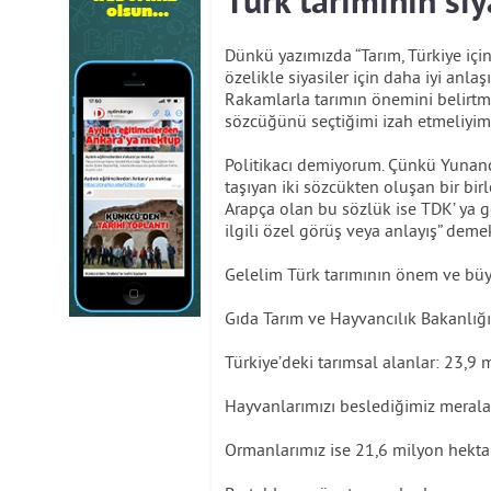
Türk tarımının siy
Dünkü yazımızda “Tarım, Türkiye içi
özelikle siyasiler için daha iyi anl
Rakamlarla tarımın önemini belirtme
sözcüğünü seçtiğimi izah etmeliyim
Politikacı demiyorum. Çünkü Yunanca
taşıyan iki sözcükten oluşan bir birleş
Arapça olan bu sözlük ise TDK’ ya g
ilgili özel görüş veya anlayış” demek
Gelelim Türk tarımının önem ve bü
Gıda Tarım ve Hayvancılık Bakanlığı 
Türkiye’deki tarımsal alanlar: 23,9
Hayvanlarımızı beslediğimiz merala
Ormanlarımız ise 21,6 milyon hekt