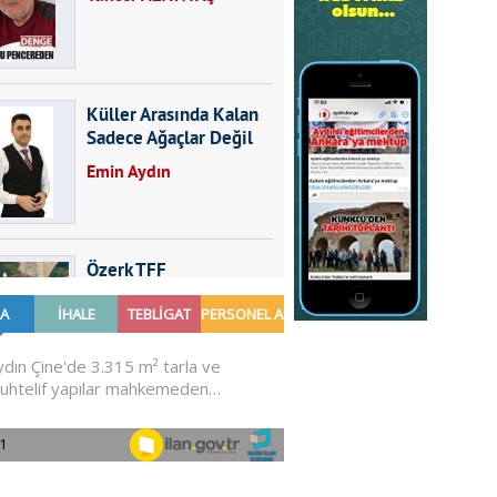
Küller Arasında Kalan
Sadece Ağaçlar Değil
Emin Aydın
Özerk TFF
Furkan SARICA
GÜNDEMDE NELER
OLMALI?
Ali Sarayköylü