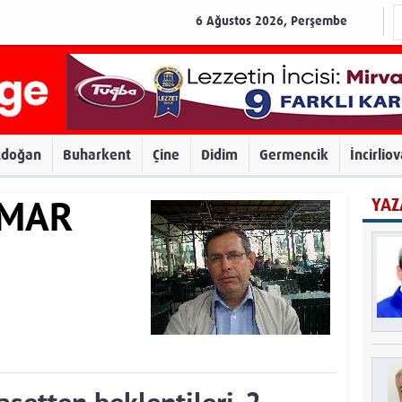
6 Ağustos 2026, Perşembe
zdoğan
Buharkent
Çine
Didim
Germencik
İncirlio
YAZ
AMAR