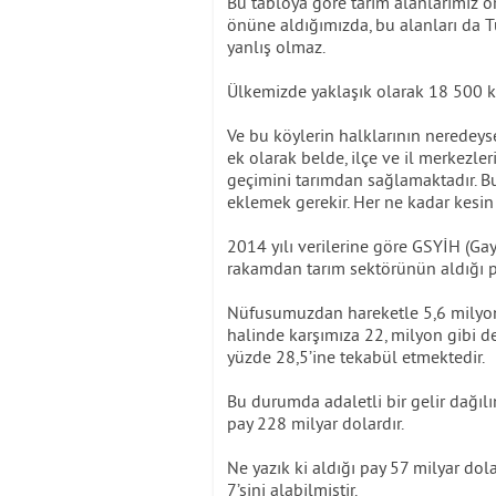
Bu tabloya göre tarım alanlarımız o
önüne aldığımızda, bu alanları da Tü
yanlış olmaz.
Ülkemizde yaklaşık olarak 18 500 kö
Ve bu köylerin halklarının neredey
ek olarak belde, ilçe ve il merkezle
geçimini tarımdan sağlamaktadır. B
eklemek gerekir. Her ne kadar kesin 
2014 yılı verilerine göre GSYİH (Gayr
rakamdan tarım sektörünün aldığı pa
Nüfusumuzdan hareketle 5,6 milyon ç
halinde karşımıza 22, milyon gibi d
yüzde 28,5’ine tekabül etmektedir.
Bu durumda adaletli bir gelir dağı
pay 228 milyar dolardır.
Ne yazık ki aldığı pay 57 milyar dol
7’sini alabilmiştir.