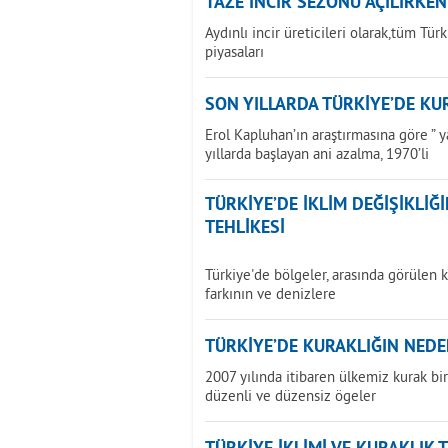
TAZE İNCİR SEZONU AÇILIRKEN
Aydınlı incir üreticileri olarak,tüm Tür
piyasaları
SON YILLARDA TÜRKİYE’DE KU
Erol Kapluhan’ın araştırmasına göre ” 
yıllarda başlayan ani azalma, 1970’li
TÜRKİYE’DE İKLİM DEĞİŞİKLİ
TEHLİKESİ
Türkiye'de bölgeler, arasında görülen k
farkının ve denizlere
TÜRKİYE’DE KURAKLIĞIN NEDE
2007 yılında itibaren ülkemiz kurak b
düzenli ve düzensiz ögeler