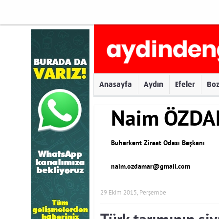
Anasayfa
Aydın
Efeler
Bo
Naim ÖZD
Buharkent Ziraat Odası Başkanı
naim.ozdamar@gmail.com
29 Ekim 2015, Perşembe