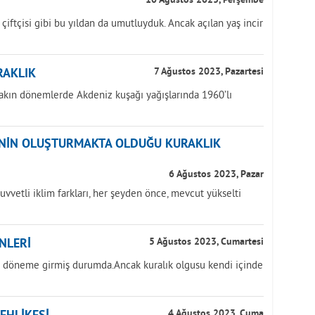
10 Ağustos 2023, Perşembe
k çiftçisi gibi bu yıldan da umutluyduk. Ancak açılan yaş incir
RAKLIK
7 Ağustos 2023, Pazartesi
yakın dönemlerde Akdeniz kuşağı yağışlarında 1960’lı
ĞİNİN OLUŞTURMAKTA OLDUĞU KURAKLIK
6 Ağustos 2023, Pazar
uvvetli iklim farkları, her şeyden önce, mevcut yükselti
NLERİ
5 Ağustos 2023, Cumartesi
ir döneme girmiş durumda.Ancak kuralık olgusu kendi içinde
4 Ağustos 2023, Cuma