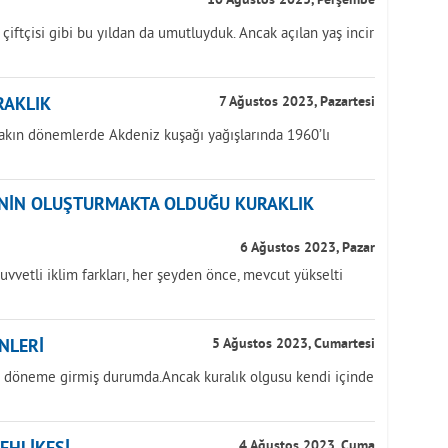
10 Ağustos 2023, Perşembe
k çiftçisi gibi bu yıldan da umutluyduk. Ancak açılan yaş incir
RAKLIK
7 Ağustos 2023, Pazartesi
yakın dönemlerde Akdeniz kuşağı yağışlarında 1960’lı
ĞİNİN OLUŞTURMAKTA OLDUĞU KURAKLIK
6 Ağustos 2023, Pazar
uvvetli iklim farkları, her şeyden önce, mevcut yükselti
NLERİ
5 Ağustos 2023, Cumartesi
ir döneme girmiş durumda.Ancak kuralık olgusu kendi içinde
4 Ağustos 2023, Cuma