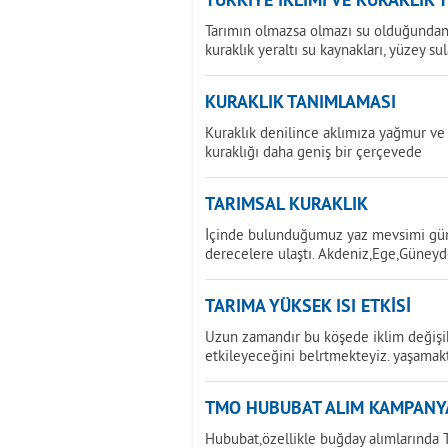
TÜRKİYE İKLİMİ VE KURAKLIK 
Tarımın olmazsa olmazı su olduğundan 
kuraklık yeraltı su kaynakları, yüzey sul
KURAKLIK TANIMLAMASI
Kuraklık denilince aklımıza yağmur ve 
kuraklığı daha geniş bir çerçevede
TARIMSAL KURAKLIK
İçinde bulunduğumuz yaz mevsimi günd
derecelere ulaştı. Akdeniz,Ege,Güney
TARIMA YÜKSEK ISI ETKİSİ
Uzun zamandır bu köşede iklim değişikl
etkileyeceğini belrtmekteyiz. yaşamak
TMO HUBUBAT ALIM KAMPANY
Hububat,özellikle buğday alımlarında T