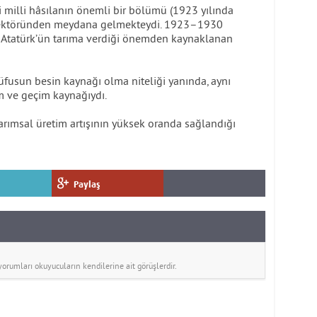
fi milli hâsılanın önemli bir bölümü (1923 yılında
 sektöründen meydana gelmekteydi. 1923–1930
ş Atatürk’ün tarıma verdiği önemden kaynaklanan
fusun besin kaynağı olma niteliği yanında, aynı
m ve geçim kaynağıydı.
rımsal üretim artışının yüksek oranda sağlandığı
Paylaş
rumları okuyucuların kendilerine ait görüşlerdir.