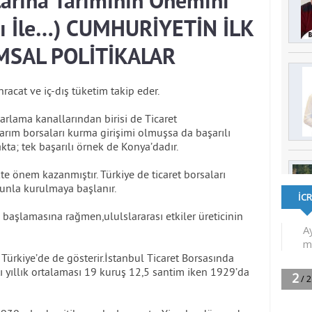
ylarına Tarımının Önemini
ı İle…) CUMHURİYETİN İLK
MSAL POLİTİKALAR
racat ve iç-dış tüketim takip eder.
arlama kanallarından birisi de Ticaret
arım borsaları kurma girişimi olmuşsa da başarılı
ta; tek başarılı örnek de Konya’dadır.
kte önem kazanmıştır. Türkiye de ticaret borsaları
nunla kurulmaya başlanır.
e başlamasına rağmen,ululslararası etkiler üreticinin
Türkiye’de de gösterir.İstanbul Ticaret Borsasında
tı yıllık ortalaması 19 kuruş 12,5 santim iken 1929’da