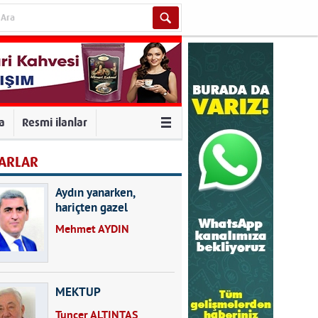
va
Resmi ilanlar
ARLAR
Aydın yanarken,
hariçten gazel
okuyarak kalpleri de
Mehmet AYDIN
kırmayın...
MEKTUP
Tuncer ALTINTAŞ