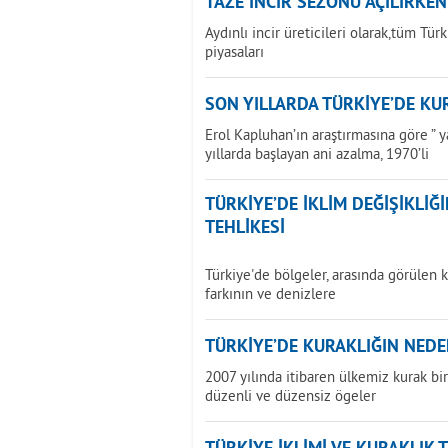
TAZE İNCİR SEZONU AÇILIRKEN
Aydınlı incir üreticileri olarak,tüm Tür
piyasaları
SON YILLARDA TÜRKİYE’DE KU
Erol Kapluhan’ın araştırmasına göre ” 
yıllarda başlayan ani azalma, 1970’li
TÜRKİYE’DE İKLİM DEĞİŞİKLİ
TEHLİKESİ
Türkiye'de bölgeler, arasında görülen k
farkının ve denizlere
TÜRKİYE’DE KURAKLIĞIN NEDE
2007 yılında itibaren ülkemiz kurak b
düzenli ve düzensiz ögeler