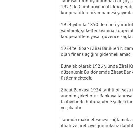
Tarımsal ürün fiyatlarındaki düşüş 
1923’de Cumhuriyetin ilk kooperatifç
kooperatifleri nizamnamesi yayımlan
1924 yılında 1850 den beri yürürlük
yapılarak, şirketler kısmına kooperat
kooperatiflere yasal güvence sağlan
1924’te itibar-ı Zirai Birlikleri Niz
olan finans açığını gidermek amacı
Buna ek olarak 1926 yılında Zirai K
düzenlenir. Bu dönemde Ziraat Bank
üstlenmektedir.
Ziraat Bankası 1924 tarihli bir yasa 
anonim şirket olur. Bankaya tarımsal
faaliyetinde bulunabilme yetkisi ta
ye çıkarılır.
Tarımda makineleşmeyi sağlamak ama
ithali ve üreticiye gümrüksüz dağıtıl