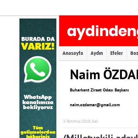
Anasayfa
Aydın
Efeler
Bo
Naim ÖZD
Buharkent Ziraat Odası Başkanı
naim.ozdamar@gmail.com
3 Temmuz 2018, Salı