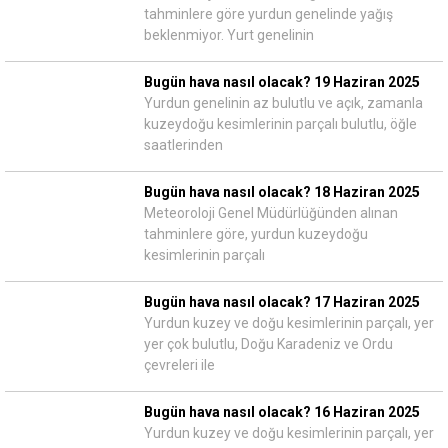
tahminlere göre yurdun genelinde yağış
beklenmiyor. Yurt genelinin
Bugün hava nasıl olacak? 19 Haziran 2025
Yurdun genelinin az bulutlu ve açık, zamanla
kuzeydoğu kesimlerinin parçalı bulutlu, öğle
saatlerinden
Bugün hava nasıl olacak? 18 Haziran 2025
Meteoroloji Genel Müdürlüğünden alınan
tahminlere göre, yurdun kuzeydoğu
kesimlerinin parçalı
Bugün hava nasıl olacak? 17 Haziran 2025
Yurdun kuzey ve doğu kesimlerinin parçalı, yer
yer çok bulutlu, Doğu Karadeniz ve Ordu
çevreleri ile
Bugün hava nasıl olacak? 16 Haziran 2025
Yurdun kuzey ve doğu kesimlerinin parçalı, yer