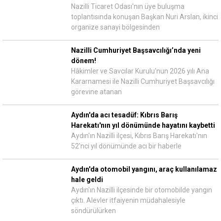
Nazilli Ticaret Odası'nın üye buluşma
toplantısında konuşan Başkan Nuri Arslan, ikinci
organize sanayi bölgesinden
Nazilli Cumhuriyet Başsavcılığı’nda yeni
dönem!
Hâkimler ve Savcılar Kurulu'nun 2026 yılı Ana
Kararnamesi ile Nazilli Cumhuriyet Başsavcılığı
görevine atanan
Aydın'da acı tesadüf: Kıbrıs Barış
Harekatı'nın yıl dönümünde hayatını kaybetti
Aydın'ın Nazilli ilçesi, Kıbrıs Barış Harekatı'nın
52'nci yıl dönümünde acı bir haberle
Aydın'da otomobil yangını, araç kullanılamaz
hale geldi
Aydın'ın Nazilli ilçesinde bir otomobilde yangın
çıktı. Alevler itfaiyenin müdahalesiyle
söndürülürken