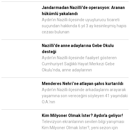
Jandarmadan Nazilli'de operasyon: Aranan
hükümlü yakalandı
Aydın'ın Nazilli ilçesinde uyuşturucu ticareti
suçundan hakkında 6 yıl 3 ay kesinleşmiş hapis
cezası bulunan
Nazilli'de anne adaylarına Gebe Okulu
desteği
Aydın'ın Nazilli ilçesinde faaliyet gösteren
Cumhuriyet Sağlıklı Hayat Merkezi Gebe
Okulu'nda, anne adaylarının
Menderes Nehri’ne atlayan şahıs kurtarıldı
Aydın’ın Nazilli ilçesinde arkadaşlarını arayarak
yaşamına son vereceğini söyleyen 41 yaşındaki
O.A.‘nın
Kim Milyoner Olmak İster? Aydın'a geliyor!
Televizyon ekranlarının sevilen bilgi yarışması
Kim Milyoner Olmak İster?, yeni sezon için