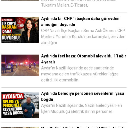
Tüketim Malları, E-Ticaret,
Aydın'da bir CHP'li başkan daha görevden
alındığını duyurdu
CHP Nazilli İlçe Başkanı Sema Aslı Ökmen, CHP
Merkez Yönetim Kurulu'nun kararıyla görevden
alındığını
Aydın’da feci kaza: Otomobil alev aldı, 1’i ağır
4 yaralı
Aydın'ın Nazilli ilçesinde gece saatlerinde
meydana gelen trafik kazası yürekleri ağza
getirdi. İki otomobilin
Aydın'da belediye personeli sevenlerini yasa
boğdu
Aydın'ın Nazilli ilçesinde, Nazilli Belediyesi Fen
İşleri Müdürlüğü Elektrik Birimi personeli