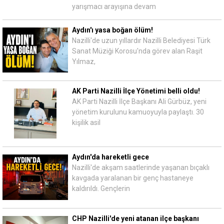
yarışmacı arayışına devam
Aydın'ı yasa boğan ölüm!
Nazilli'de uzun yıllardır Nazilli Belediyesi Türk
Sanat Müziği Korosu'nda görev alan Raşit
Yılmaz,
AK Parti Nazilli İlçe Yönetimi belli oldu!
AK Parti Nazilli İlçe Başkanı Ali Gürbüz, yeni
yönetim kurulunu kamuoyuyla paylaştı. 30
kişilik asil
Aydın'da hareketli gece
Nazilli'de akşam saatlerinde yaşanan bıçaklı
kavgada yaralanan bir genç hastaneye
kaldırıldı. Gençlerin
CHP Nazilli'de yeni atanan ilçe başkanı