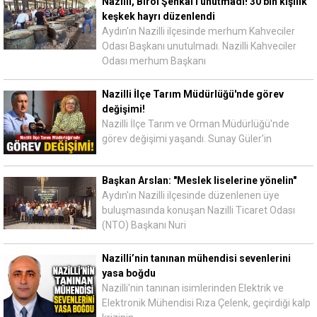
Nazilli, Birol Şenkal'ı unutmadı! 30 bin kişilik
keşkek hayrı düzenlendi
Aydın'ın Nazilli ilçesinde merhum Kahveciler
Odası Başkanı unutulmadı. Nazilli Kahveciler
Odası merhum Başkanı
Nazilli İlçe Tarım Müdürlüğü'nde görev
değişimi!
Nazilli İlçe Tarım ve Orman Müdürlüğü'nde
görev değişimi yaşandı. Sunay Güler'in
Başkan Arslan: "Meslek liselerine yönelin"
Aydın'ın Nazilli ilçesinde düzenlenen üye
buluşmasında konuşan Nazilli Ticaret Odası
(NTO) Başkanı Nuri
Nazilli’nin tanınan mühendisi sevenlerini
yasa boğdu
Nazilli'nin tanınan isimlerinden Elektrik ve
Elektronik Mühendisi Rıza Çelenk, geçirdiği kalp