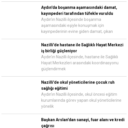
Aydın'da boşanma aşamasındaki damat,
kayınpederi tarafından tüfekle vuruldu
Aydın'ın Nazilli ilçesinde boşanma
aşamasındaki eşiyle konuşmak için
kayınpederinin evine giden damat, çıkan
Nazilli'de hastane ile Sağlıklı Hayat Merkezi
iş birliği güçleniyor
Aydın'ın Nazilli ilçesinde, hastane ile Sağlıklı
Hayat Merkezleri arasındaki koordinasyonu
güçlendirmek
Nazilli'de okul yöneticilerine çocuk ruh
sağlığı eğitimi
Aydın'ın Nazilli ilçesinde, okul öncesi eğitim
kurumlarında görev yapan okul yöneticilerine
yönelik
Başkan Arslan'dan sanayi, fuar alanı ve kredi
çağrısı