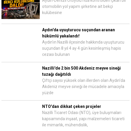
Aydın-Denizli Otoyolu'nda kontrolden çıkan bir
otomobilin yol yapım şirketine ait bekçi
kulübesine
Aydın'da uyuşturucu suçundan aranan
hükümlü yakalandı!
Aydın'ın Nazilli ilçesinde hakkında uyuşturucu
suçundan 8 yıl 4 ay 4 gün kesinleşmiş hapis
cezası bulunan
Nazilli'de 2 bin 500 Akdeniz meyve sineği
tuzağı dağıtıldı
Çiftçi sayısı yüksek olan illerden olan Aydın'da
Akdeniz meyve sineği ile mücadele amacıyla
yüzde
NTO'dan dikkat çeken projeler
Nazilli Ticaret Odası (NTO), üye buluşmaları
kapsamında inşaat, yapı malzemeleri ticareti
ile mimarlık, mühendislik,