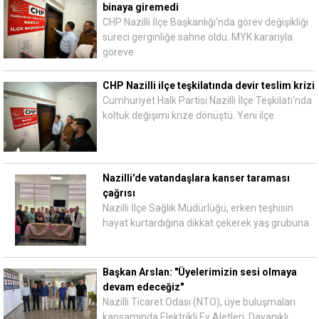
binaya giremedi
CHP Nazilli İlçe Başkanlığı'nda görev değişikliği
süreci gerginliğe sahne oldu. MYK kararıyla
göreve
CHP Nazilli ilçe teşkilatında devir teslim krizi
Cumhuriyet Halk Partisi Nazilli İlçe Teşkilatı'nda
koltuk değişimi krize dönüştü. Yeni ilçe
Nazilli'de vatandaşlara kanser taraması
çağrısı
Nazilli İlçe Sağlık Müdürlüğü, erken teşhisin
hayat kurtardığına dikkat çekerek yaş grubuna
Başkan Arslan: "Üyelerimizin sesi olmaya
devam edeceğiz"
Nazilli Ticaret Odası (NTO), üye buluşmaları
kapsamında Elektrikli Ev Aletleri, Dayanıklı