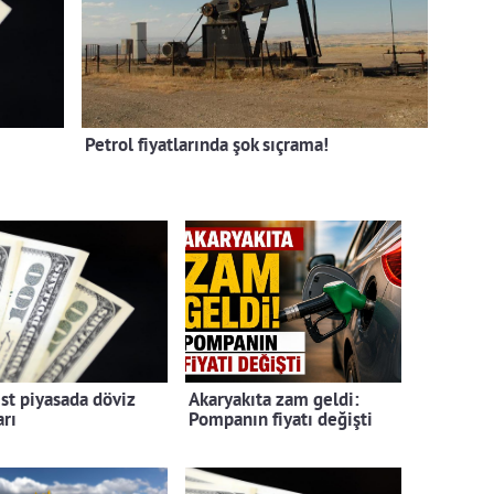
Petrol fiyatlarında şok sıçrama!
st piyasada döviz
Akaryakıta zam geldi:
arı
Pompanın fiyatı değişti