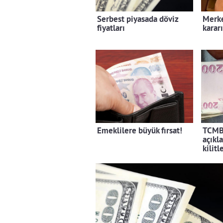
Serbest piyasada döviz
Merke
fiyatları
kararı
Emeklilere büyük fırsat!
TCMB 
açıkl
kilitl