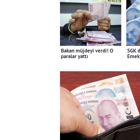
Bakan müjdeyi verdi! O
SGK d
paralar yattı
Emekl