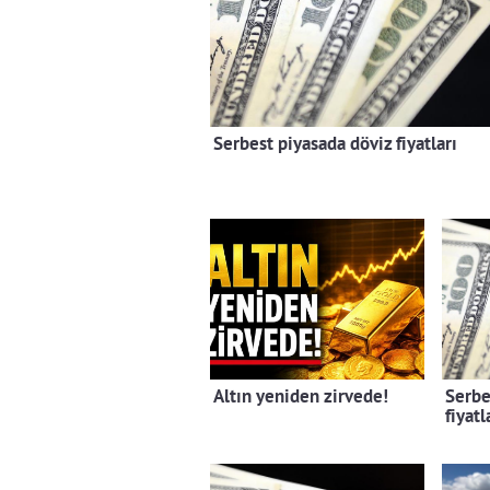
Serbest piyasada döviz fiyatları
Altın yeniden zirvede!
Serbe
fiyatl