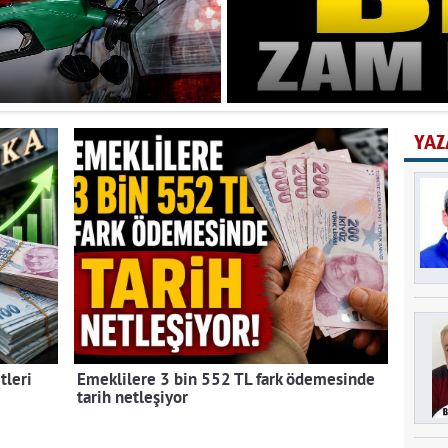
YAZ
tleri
Emeklilere 3 bin 552 TL fark ödemesinde
tarih netleşiyor