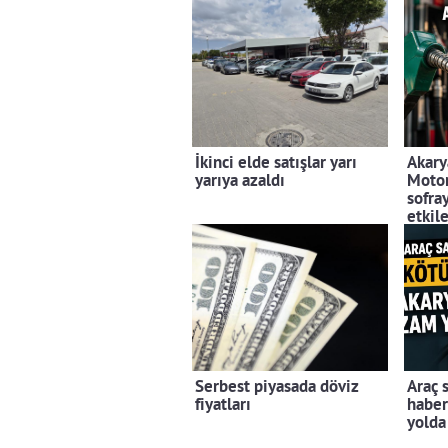
İkinci elde satışlar yarı
Akarya
yarıya azaldı
Motor
sofra
etkil
Serbest piyasada döviz
Araç 
fiyatları
haber
yolda