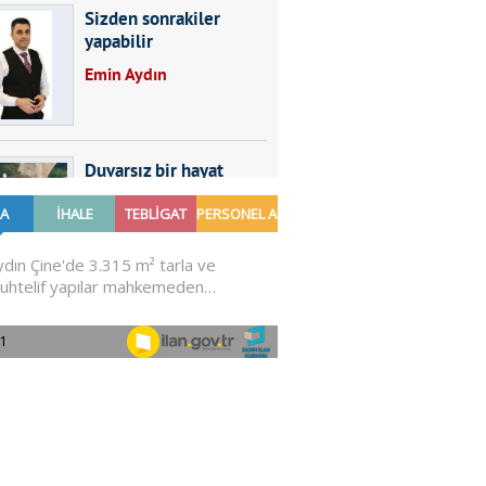
Sizden sonrakiler
yapabilir
Emin Aydın
Duvarsız bir hayat
Furkan SARICA
GÜNDEMDE NELER
OLMALI?
Ali Sarayköylü
Ya Mesele Hayal