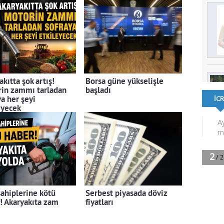
kıtta şok artış!
Borsa güne yükselişle
in zammı tarladan
başladı
ya her şeyi
eyecek
sahiplerine kötü
Serbest piyasada döviz
! Akaryakıta zam
fiyatları