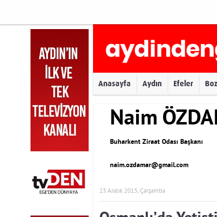
Anasayfa
Aydın
Efeler
Bo
Naim ÖZD
Buharkent Ziraat Odası Başkanı
naim.ozdamar@gmail.com
23 Aralık 2015, Çarşamba