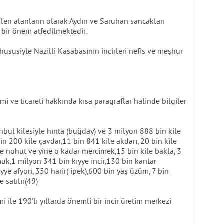
rilen alanların olarak Aydın ve Saruhan sancakları
l bir önem atfedilmektedir:
hususiyle Nazilli Kasabasının incirleri nefis ve meşhur
mi ve ticareti hakkında kısa paragraflar halinde bilgiler
nbul kilesiyle hınta (buğday) ve 3 milyon 888 bin kile
 bin 200 kile çavdar,11 bin 841 kile akdarı, 20 bin kile
e nohut ve yine o kadar mercimek,15 bin kile bakla, 3
uk,1 milyon 341 bin kıyye incir,130 bin kantar
yye afyon, 350 harir( ipek),600 bin yaş üzüm, 7 bin
e satılır(49)
mi ile 190’lı yıllarda önemli bir incir üretim merkezi