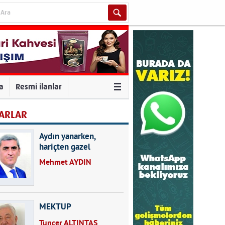
va
Resmi ilanlar
ARLAR
Aydın yanarken,
hariçten gazel
okuyarak kalpleri de
Mehmet AYDIN
kırmayın...
MEKTUP
Tuncer ALTINTAŞ