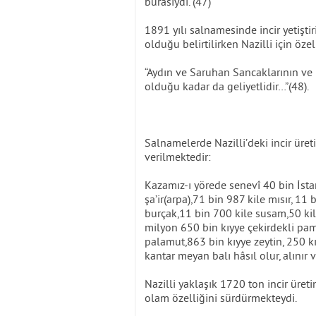
burasıydı. (47)
1891 yılı salnamesinde incir yetişti
olduğu belirtilirken Nazilli için öze
“Aydın ve Saruhan Sancaklarının ve 
olduğu kadar da geliyetlidir…”(48).
Salnamelerde Nazilli’deki incir üreti
verilmektedir:
Kazamız-ı yörede senevî 40 bin İsta
şa’ir(arpa),71 bin 987 kile mısır, 11
burçak,11 bin 700 kile susam,50 kil
milyon 650 bin kıyye çekirdekli pam
palamut,863 bin kıyye zeytin, 250 kı
kantar meyan balı hâsıl olur, alınır v
Nazilli yaklaşık 1720 ton incir üreti
olam özelliğini sürdürmekteydi.