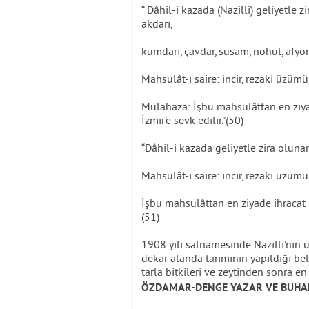
“ Dâhil-i kazada (Nazilli) geliyetle 
akdarı,
kumdarı, çavdar, susam, nohut, afyon
Mahsulât-ı saire: incir, rezaki üzümü
Mülahaza: İşbu mahsulâttan en ziya
İzmir’e sevk edilir.”(50)
“Dâhil-i kazada geliyetle zira oluna
Mahsulât-ı saire: incir, rezaki üzümü
İşbu mahsulâttan en ziyade ihracat 
(51)
1908 yılı salnamesinde Nazilli’nin ü
dekar alanda tarımının yapıldığı beli
tarla bitkileri ve zeytinden sonra en
ÖZDAMAR-DENGE YAZAR VE BUHA