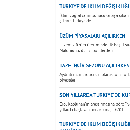
TÜRKİYE’DE İKLİM DEĞİŞİKLİĞ
İklim coğrafyanın sonucu ortaya çıkan bi
çıkarır. Türkiye'de
ÜZÜM PİYASALARI AÇILIRKEN
Ülkemiz üzüm üretiminde ilk beş il sır
Malumunuzdur ki bu illerden
TAZE İNCİR SEZONU AÇILIRKEN
Aydınlı incir üreticileri olarak,tüm Tür
piyasaları
SON YILLARDA TÜRKİYE’DE KU
Erol Kapluhan’ın araştırmasına göre ” 
yıllarda başlayan ani azalma, 1970’li
TÜRKİYE’DE İKLİM DEĞİŞİKLİ