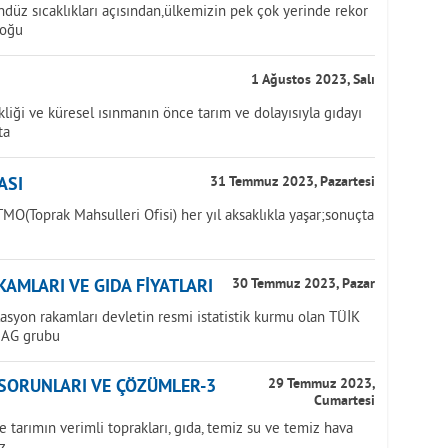
üz sıcaklıkları açısından,ülkemizin pek çok yerinde rekor
doğu
1 Ağustos 2023, Salı
iği ve küresel ısınmanın önce tarım ve dolayısıyla gıdayı
ta
ASI
31 Temmuz 2023, Pazartesi
MO(Toprak Mahsulleri Ofisi) her yıl aksaklıkla yaşar;sonuçta
AMLARI VE GIDA FİYATLARI
30 Temmuz 2023, Pazar
lasyon rakamları devletin resmi istatistik kurmu olan TÜİK
NAG grubu
 SORUNLARI VE ÇÖZÜMLER-3
29 Temmuz 2023,
Cumartesi
tarımın verimli toprakları, gıda, temiz su ve temiz hava
z