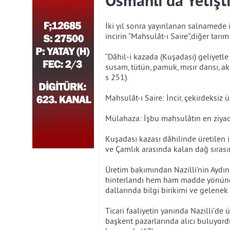
Osmanlı’da Yetişt
İki yıl sonra yayınlanan salnamede i
incirin “Mahsulât-ı Saire”,diğer tarı
“Dâhil-i kazada (Kuşadası) geliyetle 
susam, tütün, pamuk, mısır darısı, 
s 251).
Mahsulât-ı Saire: İncir, çekirdeksiz 
Mülahaza: İşbu mahsulâtın en ziyade
Kuşadası kazası dâhilinde üretilen in
ve Çamlık arasında kalan dağ sırası
Üretim bakımından Nazilli’nin Aydın 
hinterlandı hem ham madde yönünde
dallarında bilgi birikimi ve gelenek 
Ticari faaliyetin yanında Nazilli’
başkent pazarlarında alıcı buluyordu. 