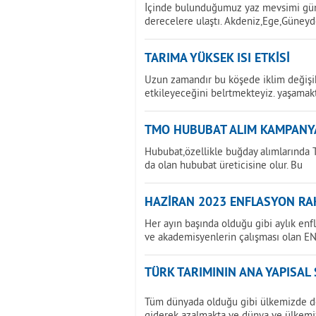
İçinde bulunduğumuz yaz mevsimi günd
derecelere ulaştı. Akdeniz,Ege,Güney
TARIMA YÜKSEK ISI ETKİSİ
Uzun zamandır bu köşede iklim değişikl
etkileyeceğini belrtmekteyiz. yaşamak
TMO HUBUBAT ALIM KAMPANY
Hububat,özellikle buğday alımlarında T
da olan hububat üreticisine olur. Bu
HAZİRAN 2023 ENFLASYON RAK
Her ayın başında olduğu gibi aylık enf
ve akademisyenlerin çalışması olan E
TÜRK TARIMININ ANA YAPISAL
Tüm dünyada olduğu gibi ülkemizde de 
giderek azalmakta ve dünya ve ülkemi