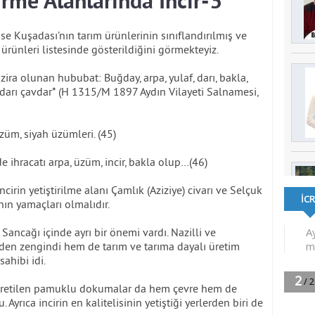
irme Alanlarında İncir-3
se Kuşadası’nın tarım ürünlerinin sınıflandırılmış ve
m ürünleri listesinde gösterildiğini görmekteyiz.
zira olunan hububat: Buğday, arpa, yulaf, darı, bakla,
akdarı çavdar* (H 1315/M 1897 Aydın Vilayeti Salnamesi,
üzüm, siyah üzümleri. (45)
 ihracatı arpa, üzüm, incir, bakla olup…(46)
cirin yetiştirilme alanı Çamlık (Aziziye) civarı ve Selçuk
nın yamaçları olmalıdır.
Sancağı içinde ayrı bir önemi vardı. Nazilli ve
n zengindi hem de tarım ve tarıma dayalı üretim
sahibi idi.
de üretilen pamuklu dokumalar da hem çevre hem de
Ayrıca incirin en kalitelisinin yetiştiği yerlerden biri de