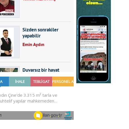
Sizden sonrakiler
yapabilir
Emin Aydın
Duvarsız bir hayat
Furkan SARICA
GÜNDEMDE NELER
OLMALI?
Ali Sarayköylü