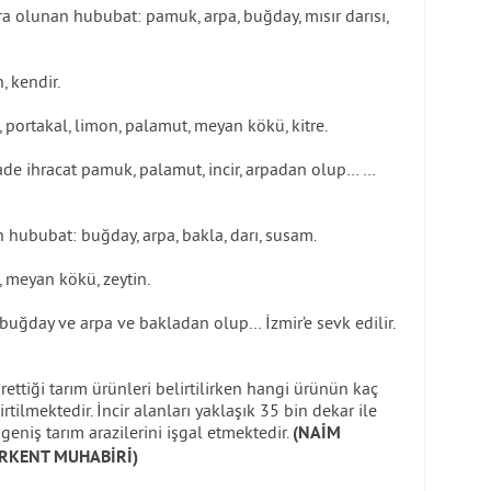
zira olunan hububat: pamuk, arpa, buğday, mısır darısı,
, kendir.
, portakal, limon, palamut, meyan kökü, kitre.
de ihracat pamuk, palamut, incir, arpadan olup… …
n hububat: buğday, arpa, bakla, darı, susam.
, meyan kökü, zeytin.
buğday ve arpa ve bakladan olup… İzmir’e sevk edilir.
rettiği tarım ürünleri belirtilirken hangi ürünün kaç
rtilmektedir. İncir alanları yaklaşık 35 bin dekar ile
 geniş tarım arazilerini işgal etmektedir.
(NAİM
RKENT MUHABİRİ)