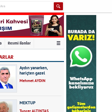
va
Resmi ilanlar
ARLAR
Aydın yanarken,
hariçten gazel
okuyarak kalpleri de
Mehmet AYDIN
kırmayın...
MEKTUP
Tuncer ALTINTAŞ