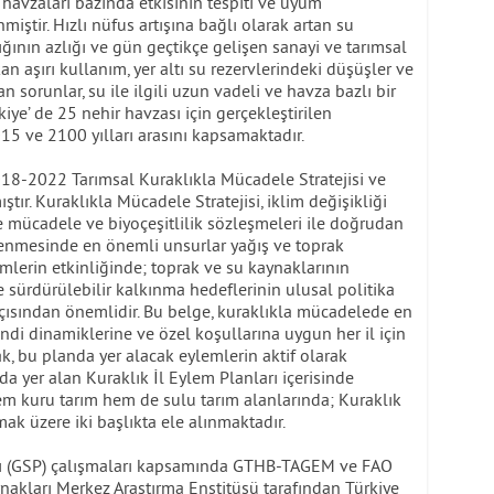
u havzaları bazında etkisinin tespiti ve uyum
miştir. Hızlı nüfus artışına bağlı olarak artan su
ığının azlığı ve gün geçtikçe gelişen sanayi ve tarımsal
kan aşırı kullanım, yer altı su rezervlerindeki düşüşler ve
 sorunlar, su ile ilgili uzun vadeli ve havza bazlı bir
iye’ de 25 nehir havzası için gerçekleştirilen
5 ve 2100 yılları arasını kapsamaktadır.
8-2022 Tarımsal Kuraklıkla Mücadele Stratejisi ve
tır. Kuraklıkla Mücadele Stratejisi, iklim değişikliği
le mücadele ve biyoçeşitlilik sözleşmeleri ile doğrudan
izlenmesinde en önemli unsurlar yağış ve toprak
lemlerin etkinliğinde; toprak ve su kaynaklarının
e sürdürülebilir kalkınma hedeflerinin ulusal politika
çısından önemlidir. Bu belge, kuraklıkla mücadelede en
ndi dinamiklerine ve özel koşullarına uygun her il için
ak, bu planda yer alacak eylemlerin aktif olarak
 yer alan Kuraklık İl Eylem Planları içerisinde
em kuru tarım hem de sulu tarım alanlarında; Kuraklık
ak üzere iki başlıkta ele alınmaktadır.
ğı (GSP) çalışmaları kapsamında GTHB-TAGEM ve FAO
nakları Merkez Araştırma Enstitüsü tarafından Türkiye