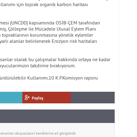
ullanımı için toprak organik karbon haritası
şmesi (UNCDD) kapsamında OSİB-ÇEM tarafından
ilmiş, Çölleşme ile Mücadele Ulusal Eylem Planı
 topraklarının korunmasına yönelik eylemler
rlı alanlar belirlenerek Erozyon risk haritaları
insanlar olarak bu çalışmalar hakkında ortaya ne kadar
yucularımızın takdirine bırakıyorum.
rdürülebilir Kullanımı,10 K.P.Komisyon raporu
Paylaş
rumları okuyucuların kendilerine ait görüşlerdir.