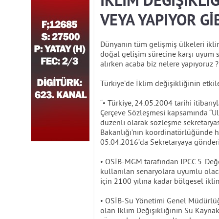
İKLİM DEĞİŞİKLİĞ
VEYA YAPIYOR G
Dünyanın tüm gelişmiş ülkeleri iklim
doğal gelişim sürecine karşı uyum
alırken acaba biz nelere yapıyoruz ?
Türkiye’de İklim değişikliğinin etk
“• Türkiye, 24.05.2004 tarihi itibarı
Çerçeve Sözleşmesi kapsamında “Ulu
düzenli olarak sözleşme sekretarya
Bakanlığı’nın koordinatörlüğünde haz
05.04.2016’da Sekretaryaya gönderil
• OSİB-MGM tarafından IPCC 5. Değ
kullanılan senaryolara uyumlu olac
için 2100 yılına kadar bölgesel ikli
• OSİB-Su Yönetimi Genel Müdürlüğ
olan İklim Değişikliğinin Su Kaynakla