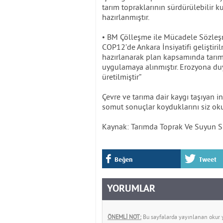
tarım topraklarının sürdürülebilir k
hazırlanmıştır.
• BM Çölleşme ile Mücadele Sözle
COP12’de Ankara İnsiyatifi geliştir
hazırlanarak plan kapsamında tarım
uygulamaya alınmıştır. Erozyona duya
üretilmiştir”
Çevre ve tarıma dair kaygı taşıyan 
somut sonuçlar koyduklarını siz oku
Kaynak: Tarımda Toprak Ve Suyun Sü
Beğen
Tweet
YORUMLAR
ÖNEMLİ NOT:
Bu sayfalarda yayınlanan okur yo