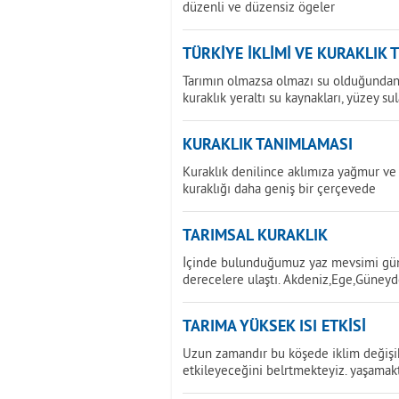
düzenli ve düzensiz ögeler
TÜRKİYE İKLİMİ VE KURAKLIK 
Tarımın olmazsa olmazı su olduğundan 
kuraklık yeraltı su kaynakları, yüzey sul
KURAKLIK TANIMLAMASI
Kuraklık denilince aklımıza yağmur ve 
kuraklığı daha geniş bir çerçevede
TARIMSAL KURAKLIK
İçinde bulunduğumuz yaz mevsimi günd
derecelere ulaştı. Akdeniz,Ege,Güney
TARIMA YÜKSEK ISI ETKİSİ
Uzun zamandır bu köşede iklim değişikl
etkileyeceğini belrtmekteyiz. yaşamak