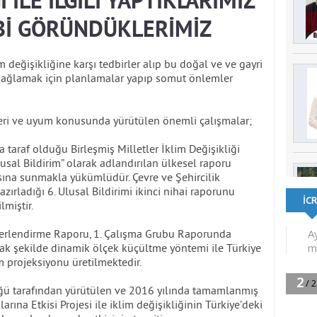
İ İLE İLGİLİ YAPTIKLARIMIZ
İBİ GÖRÜNDÜKLERİMİZ
 değişikliğine karşı tedbirler alıp bu doğal ve ve gayri
 sağlamak için planlamalar yapıp somut önlemler
ileri ve uyum konusunda yürütülen önemli çalışmalar;
yla taraf olduğu Birleşmiş Milletler İklim Değişikliği
sal Bildirim” olarak adlandırılan ülkesel raporu
sına sunmakla yükümlüdür. Çevre ve Şehircilik
ırladığı 6. Ulusal Bildirimi ikinci nihai raporunu
miştir.
erlendirme Raporu, 1. Çalışma Grubu Raporunda
ak şekilde dinamik ölçek küçültme yöntemi ile Türkiye
m projeksiyonu üretilmektedir.
ü tarafından yürütülen ve 2016 yılında tamamlanmış
rına Etkisi Projesi ile iklim değişikliğinin Türkiye’deki