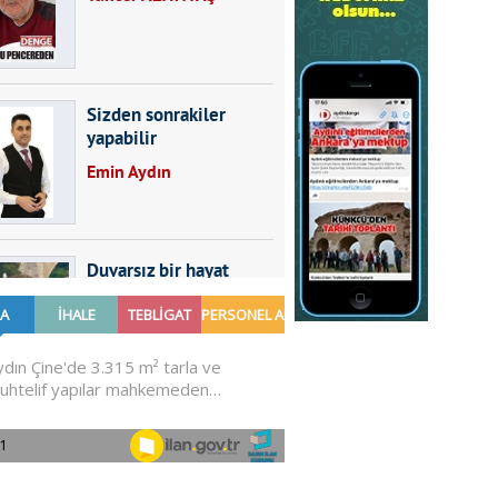
Sizden sonrakiler
yapabilir
Emin Aydın
Duvarsız bir hayat
Furkan SARICA
GÜNDEMDE NELER
OLMALI?
Ali Sarayköylü