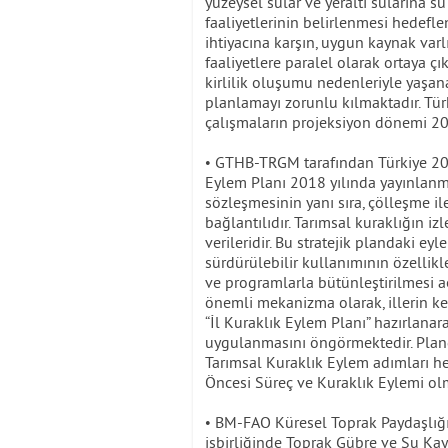
yüzeysel sular ve yeraltı sularına s
faaliyetlerinin belirlenmesi hedeflen
ihtiyacına karşın, uygun kaynak varl
faaliyetlere paralel olarak ortaya çı
kirlilik oluşumu nedenleriyle yaşanan
planlamayı zorunlu kılmaktadır. Türk
çalışmaların projeksiyon dönemi 201
• GTHB-TRGM tarafından Türkiye 201
Eylem Planı 2018 yılında yayınlanmış
sözleşmesinin yanı sıra, çölleşme i
bağlantılıdır. Tarımsal kuraklığın 
verileridir. Bu stratejik plandaki ey
sürdürülebilir kullanımının özellikl
ve programlarla bütünleştirilmesi a
önemli mekanizma olarak, illerin ke
“İl Kuraklık Eylem Planı” hazırlanar
uygulanmasını öngörmektedir. Planda
Tarımsal Kuraklık Eylem adımları h
Öncesi Süreç ve Kuraklık Eylemi olm
• BM-FAO Küresel Toprak Paydaşlı
işbirliğinde Toprak Gübre ve Su Kay