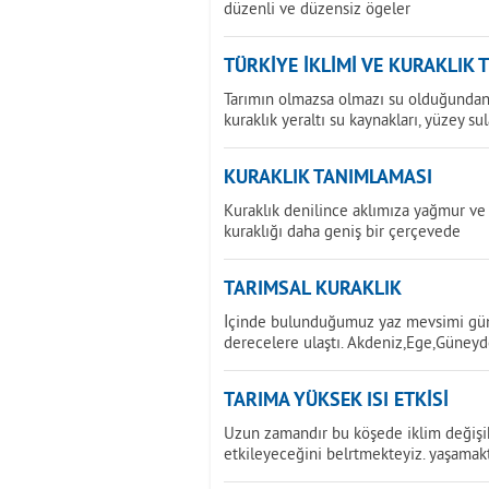
düzenli ve düzensiz ögeler
TÜRKİYE İKLİMİ VE KURAKLIK 
Tarımın olmazsa olmazı su olduğundan 
kuraklık yeraltı su kaynakları, yüzey sul
KURAKLIK TANIMLAMASI
Kuraklık denilince aklımıza yağmur ve 
kuraklığı daha geniş bir çerçevede
TARIMSAL KURAKLIK
İçinde bulunduğumuz yaz mevsimi günd
derecelere ulaştı. Akdeniz,Ege,Güney
TARIMA YÜKSEK ISI ETKİSİ
Uzun zamandır bu köşede iklim değişikl
etkileyeceğini belrtmekteyiz. yaşamak