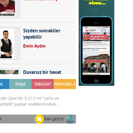
Sizden sonrakiler
yapabilir
Emin Aydın
Duvarsız bir hayat
Furkan SARICA
GÜNDEMDE NELER
OLMALI?
Ali Sarayköylü