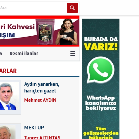
va
Resmi ilanlar
ARLAR
Aydın yanarken,
hariçten gazel
okuyarak kalpleri de
Mehmet AYDIN
kırmayın...
MEKTUP
Tuncer ALTINTAŞ