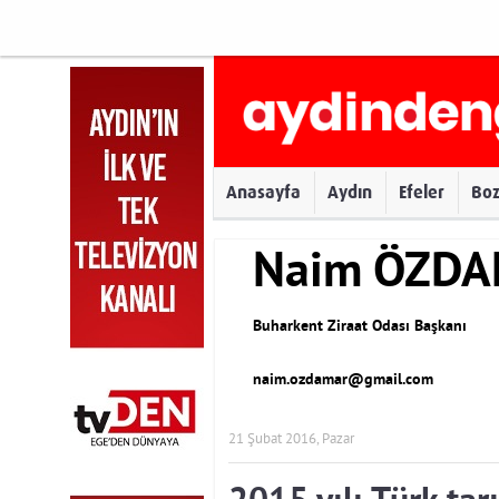
Anasayfa
Aydın
Efeler
Bo
Naim ÖZD
Buharkent Ziraat Odası Başkanı
naim.ozdamar@gmail.com
21 Şubat 2016, Pazar