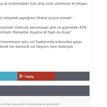
 et üretimindeki hızlı artış sürer, ülkemizin et ihtiyacı
iz ödeyerek yaptığımız ithalat çözüm olmadı”
şürülmeli. Üreticiye yansımayan yem ve gübredeki KDV
rilmeli. Maliyetler düşerse et fiyatı da düşer”
kilmemesinin yolu süt fiyatlarında istikrardan geçer.
decek her damızlık süt hayvanı, besi materyali
Paylaş
rumları okuyucuların kendilerine ait görüşlerdir.