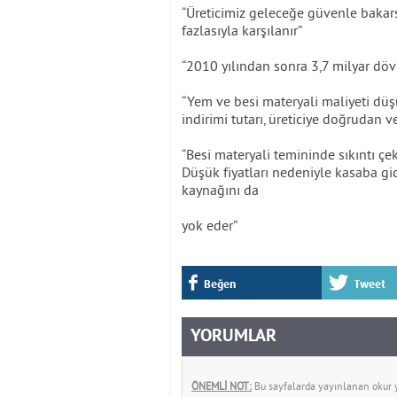
“Üreticimiz geleceğe güvenle bakarsa,
fazlasıyla karşılanır”
“2010 yılından sonra 3,7 milyar döv
“Yem ve besi materyali maliyeti dü
indirimi tutarı, üreticiye doğrudan ve
“Besi materyali temininde sıkıntı çe
Düşük fiyatları nedeniyle kasaba gi
kaynağını da
yok eder”
Beğen
Tweet
YORUMLAR
ÖNEMLİ NOT:
Bu sayfalarda yayınlanan okur yo