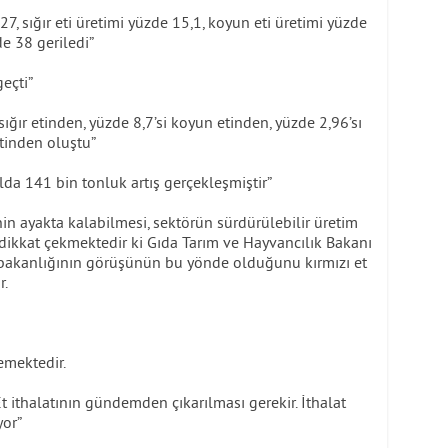
27, sığır eti üretimi yüzde 15,1, koyun eti üretimi yüzde
de 38 geriledi”
geçti”
sığır etinden, yüzde 8,7’si koyun etinden, yüzde 2,96’sı
tinden oluştu”
yılda 141 bin tonluk artış gerçekleşmiştir”
inin ayakta kalabilmesi, sektörün sürdürülebilir üretim
e dikkat çekmektedir ki Gıda Tarım ve Hayvancılık Bakanı
 bakanlığının görüşünün bu yönde olduğunu kırmızı et
r.
emektedir.
Et ithalatının gündemden çıkarılması gerekir. İthalat
yor”