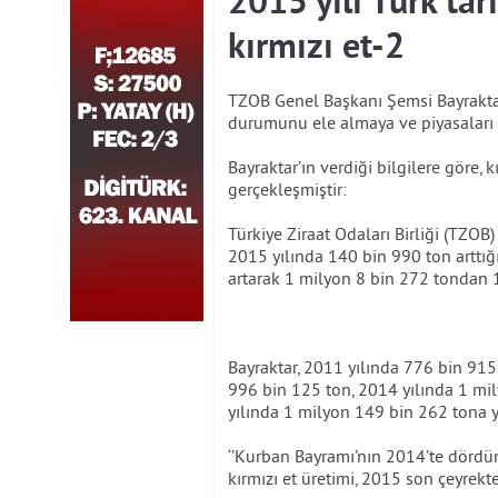
2015 yılı Türk ta
kırmızı et-2
TZOB Genel Başkanı Şemsi Bayraktar’ı
durumunu ele almaya ve piyasaları 
Bayraktar’ın verdiği bilgilere göre, 
gerçekleşmiştir:
Türkiye Ziraat Odaları Birliği (TZOB
2015 yılında 140 bin 990 ton arttığı
artarak 1 milyon 8 bin 272 tondan 1
Bayraktar, 2011 yılında 776 bin 915
996 bin 125 ton, 2014 yılında 1 mil
yılında 1 milyon 149 bin 262 tona yü
‘’Kurban Bayramı’nın 2014’te dördü
kırmızı et üretimi, 2015 son çeyrekt