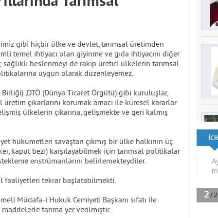
ıllarında Tarımsal
ğimiz gibi hiçbir ülke ve devlet, tarımsal üretimden
i temel ihtiyacı olan giyinme ve gıda ihtiyacını diğer
sağlıklı beslenmeyi de rakip üretici ülkelerin tarımsal
politikalarına uygun olarak düzenleyemez.
Birliği) ,DTÖ (Dünya Ticaret Örgütü) gibi kuruluşlar,
l üretim çıkarlarını korumak amacı ile küresel kararlar
elişmiş ülkelerin çıkarına, gelişmekte ve geri kalmış
iyet hükümetleri savaştan çıkmış bir ülke halkının üç
ker, kaput bezi) karşılayabilmek için tarımsal politikalar
stekleme enstrümanlarını belirlemekteydiler.
 faaliyetleri tekrar başlatabilmekti.
meli Müdafa-i Hukuk Cemiyeti Başkanı sıfatı ile
addelerle tarıma yer verilmiştir.