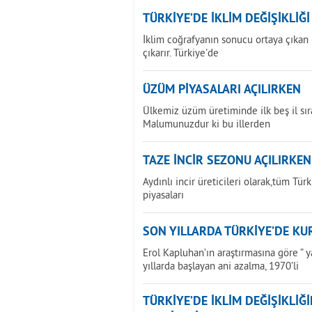
TÜRKİYE’DE İKLİM DEĞİŞİKLİĞ
İklim coğrafyanın sonucu ortaya çıkan bi
çıkarır. Türkiye'de
ÜZÜM PİYASALARI AÇILIRKEN
Ülkemiz üzüm üretiminde ilk beş il sır
Malumunuzdur ki bu illerden
TAZE İNCİR SEZONU AÇILIRKEN
Aydınlı incir üreticileri olarak,tüm Tür
piyasaları
SON YILLARDA TÜRKİYE’DE KU
Erol Kapluhan’ın araştırmasına göre ” 
yıllarda başlayan ani azalma, 1970’li
TÜRKİYE’DE İKLİM DEĞİŞİKLİ