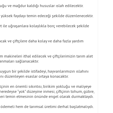
duğu ve mağdur kaldığı hususlar ıslah edilecektir.
 en yüksek faydayı temin edeceği şekilde düzenlenecektir.
aret ile uğraşanlara kolaylıkla borç verebilecek şekilde
lacak ve çiftçilere daha kolay ve daha fazla yardım
ım makineleri ithal edilecek ve çiftçilerimizin tarım alet
anmaları sağlanacaktır.
gun bir şekilde istifadeyi, hayvanlarımızın ıslahını
asını düzenleyen esaslar ortaya konacaktır.
çinin en önemli sıkıntısı, birikim yokluğu ve maliyeye
 neredeyse “yok” düzeyine inmesi, çiftçinin tohum, gübre,
leri temin etmesinin önünde engel olarak durmaktaydı.
ı ödemeli hem de tarımsal üretimi derhal başlatmalıydı.