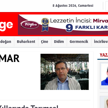
8 Ağustos 2026, Cumartesi
zdoğan
Buharkent
Çine
Didim
Germencik
İncirlio
YAZ
AMAR