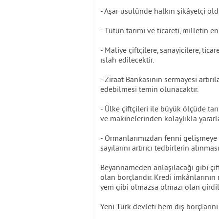
- Aşar usulünde halkın şikâyetçi ol
- Tütün tarımı ve ticareti, milletin
- Maliye çiftçilere, sanayicilere, tic
ıslah edilecektir.
- Ziraat Bankasının sermayesi artırı
edebilmesi temin olunacaktır.
- Ülke çiftçileri ile büyük ölçüde tar
ve makinelerinden kolaylıkla yararl
- Ormanlarımızdan fenni gelişmeye uy
sayılarını artırıcı tedbirlerin alınm
Beyannameden anlaşılacağı gibi çift
olan borçlarıdır. Kredi imkânlarının
yem gibi olmazsa olmazı olan girdi
Yeni Türk devleti hem dış borçların