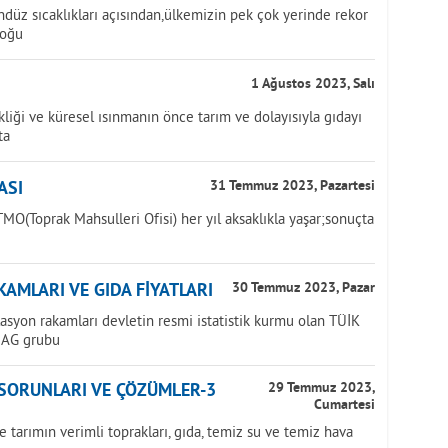
üz sıcaklıkları açısından,ülkemizin pek çok yerinde rekor
doğu
1 Ağustos 2023, Salı
iği ve küresel ısınmanın önce tarım ve dolayısıyla gıdayı
ta
ASI
31 Temmuz 2023, Pazartesi
MO(Toprak Mahsulleri Ofisi) her yıl aksaklıkla yaşar;sonuçta
AMLARI VE GIDA FİYATLARI
30 Temmuz 2023, Pazar
lasyon rakamları devletin resmi istatistik kurmu olan TÜİK
NAG grubu
 SORUNLARI VE ÇÖZÜMLER-3
29 Temmuz 2023,
Cumartesi
tarımın verimli toprakları, gıda, temiz su ve temiz hava