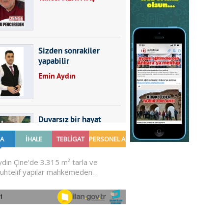
Sizden sonrakiler
yapabilir
Emin Aydın
Duvarsız bir hayat
Furkan SARICA
GÜNDEMDE NELER
OLMALI?
Ali Sarayköylü