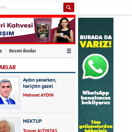
va
Resmi ilanlar
ARLAR
Aydın yanarken,
hariçten gazel
okuyarak kalpleri de
Mehmet AYDIN
kırmayın...
MEKTUP
Tuncer ALTINTAŞ