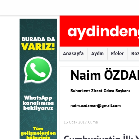
Anasayfa
Aydın
Efeler
Bo
Naim ÖZD
Buharkent Ziraat Odası Başkanı
naim.ozdamar@gmail.com
13 Ocak 2017, Cuma