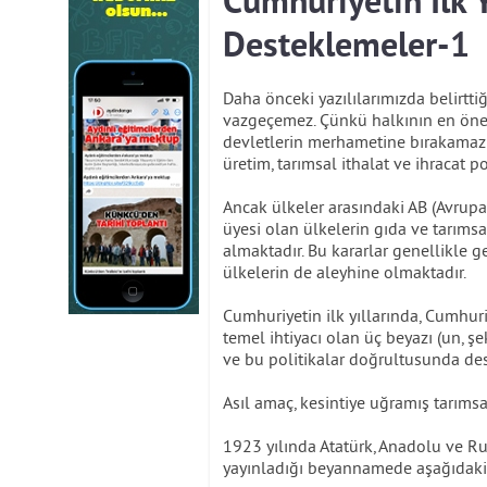
Cumhuriyetin İlk Y
Desteklemeler-1
Daha önceki yazılılarımızda belirtti
vazgeçemez. Çünkü halkının en öneml
devletlerin merhametine bırakamaz; 
üretim, tarımsal ithalat ve ihracat 
Ancak ülkeler arasındaki AB (Avrupa 
üyesi olan ülkelerin gıda ve tarımsa
almaktadır. Bu kararlar genellikle g
ülkelerin de aleyhine olmaktadır.
Cumhuriyetin ilk yıllarında, Cumhur
temel ihtiyacı olan üç beyazı (un, şe
ve bu politikalar doğrultusunda de
Asıl amaç, kesintiye uğramış tarımsal
1923 yılında Atatürk, Anadolu ve Ru
yayınladığı beyannamede aşağıdaki m