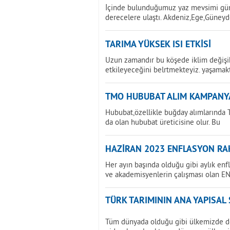
İçinde bulunduğumuz yaz mevsimi günd
derecelere ulaştı. Akdeniz,Ege,Güney
TARIMA YÜKSEK ISI ETKİSİ
Uzun zamandır bu köşede iklim değişikl
etkileyeceğini belrtmekteyiz. yaşamak
TMO HUBUBAT ALIM KAMPANY
Hububat,özellikle buğday alımlarında T
da olan hububat üreticisine olur. Bu
HAZİRAN 2023 ENFLASYON RAK
Her ayın başında olduğu gibi aylık enf
ve akademisyenlerin çalışması olan E
TÜRK TARIMININ ANA YAPISAL
Tüm dünyada olduğu gibi ülkemizde de 