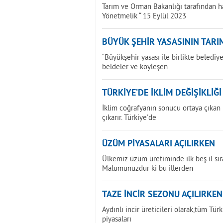
Tarım ve Orman Bakanlığı tarafından h
Yönetmelik “ 15 Eylül 2023
BÜYÜK ŞEHİR YASASININ TARIM
“Büyükşehir yasası ile birlikte beledi
beldeler ve köyleşen
TÜRKİYE’DE İKLİM DEĞİŞİKLİĞ
İklim coğrafyanın sonucu ortaya çıkan bi
çıkarır. Türkiye'de
ÜZÜM PİYASALARI AÇILIRKEN
Ülkemiz üzüm üretiminde ilk beş il sır
Malumunuzdur ki bu illerden
TAZE İNCİR SEZONU AÇILIRKEN
Aydınlı incir üreticileri olarak,tüm Tür
piyasaları