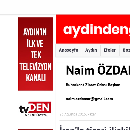
Anasayfa
Aydın
Efeler
Bo
Naim ÖZD
Buharkent Ziraat Odası Başkanı
naim.ozdamar@gmail.com
23 Ağustos 2015, Pazar