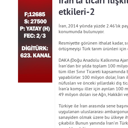
İran’la ticari ilişk
etkileri-2
İran, 2014 yılında yüzde 2.46'lık pay
konumunda bulunuyor.
Resmiyette görünen ithalat kadar, sın
örtüşmeyişi Türk tarım ürünleri için
DAKA (Doğu Anadolu Kalkınma Ajansı)
İran’dan bir yılda toplam 100 milyon
tüm iller Sınır Ticareti kapsamında 
yapabilirler. 100 milyon dolar, İran i
nüfusları ve önceki yıllardaki dış ti
İran’a komşu iller için ayrılan 100 m
49 milyon doları ise Ağrı, Hakkâri ve 
Türkiye ile İran arasında sene başın
uygulanan uluslararası ambargonun 
sanayiden olmak üzere bu ülkeye ihrac
çıkabilir. Bunun yanında İran’ın Tür