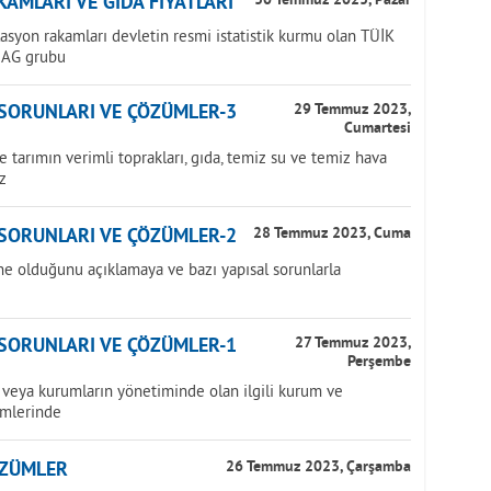
AMLARI VE GIDA FİYATLARI
30 Temmuz 2023, Pazar
lasyon rakamları devletin resmi istatistik kurmu olan TÜİK
NAG grubu
 SORUNLARI VE ÇÖZÜMLER-3
29 Temmuz 2023,
Cumartesi
tarımın verimli toprakları, gıda, temiz su ve temiz hava
z
 SORUNLARI VE ÇÖZÜMLER-2
28 Temmuz 2023, Cuma
ne olduğunu açıklamaya ve bazı yapısal sorunlarla
 SORUNLARI VE ÇÖZÜMLER-1
27 Temmuz 2023,
Perşembe
veya kurumların yönetiminde olan ilgili kurum ve
imlerinde
ÖZÜMLER
26 Temmuz 2023, Çarşamba