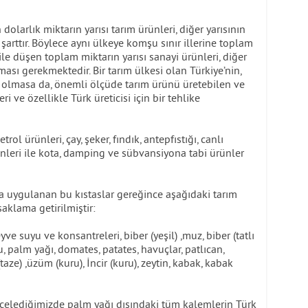
olarlık miktarın yarısı tarım ürünleri, diğer yarısının
 şarttır. Böylece aynı ülkeye komşu sınır illerine toplam
le düşen toplam miktarın yarısı sanayi ürünleri, diğer
lması gerekmektedir. Bir tarım ülkesi olan Türkiye’nin,
de olmasa da, önemli ölçüde tarım ürünü üretebilen ve
i ve özellikle Türk üreticisi için bir tehlike
rol ürünleri, çay, şeker, fındık, antepfıstığı, canlı
ünleri ile kota, damping ve sübvansiyona tabi ürünler
a uygulanan bu kıstaslar gereğince aşağıdaki tarım
saklama getirilmiştir:
ve suyu ve konsantreleri, biber (yeşil) ,muz, biber (tatlı
, palm yağı, domates, patates, havuçlar, patlıcan,
(taze) ,üzüm (kuru), İncir (kuru), zeytin, kabak, kabak
 incelediğimizde palm yağı dışındaki tüm kalemlerin Türk