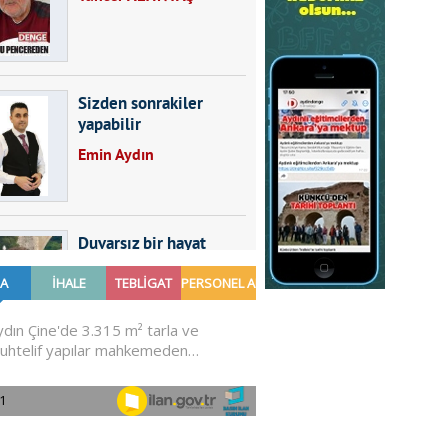
Sizden sonrakiler
yapabilir
Emin Aydın
Duvarsız bir hayat
Furkan SARICA
GÜNDEMDE NELER
OLMALI?
Ali Sarayköylü