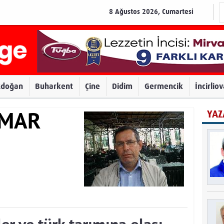
8 Ağustos 2026, Cumartesi
zdoğan
Buharkent
Çine
Didim
Germencik
İncirlio
YAZ
AMAR