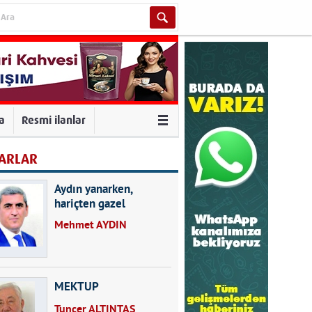
va
Resmi ilanlar
ARLAR
Aydın yanarken,
hariçten gazel
okuyarak kalpleri de
Mehmet AYDIN
kırmayın...
MEKTUP
Tuncer ALTINTAŞ