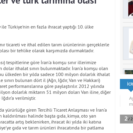
iler ve türk tarımına olası
 ile Türkiye'nin en fazla ihracat yaptığı 10. ülke
ır ticareti ve ithal edilen tarım ürünlerinin gerçeklerle
 olası bir tehlike olarak karşımızda durmaktadır.
 tespitlerine göre İran’a komşu sınır illerimize
 dolar ithalat sınırı bulunmaktadır. İran’a komşu olan
bu ülkeden bir yılda sadece 100 milyon dolarlık ithalat
le sınırı bulunan dört il (Ağrı, Iğdır, Van ve Hakkari)
caret performanslarına göre paylaştırılır. 2012 yılında
ilyon dolarlık miktarın 51 milyon doları Van iline, diğer
Iğdır’a verilmiştir.
da yürürlüğe giren Tercihli Ticaret Anlaşması ve İran'a
kaldırılması halinde başta gıda, kimya, oto yan
atta artış beklenirken, ihracat iki yılda iki katına
kiye’ye gıda ve tarım ürünleri ihracatında bir patlama