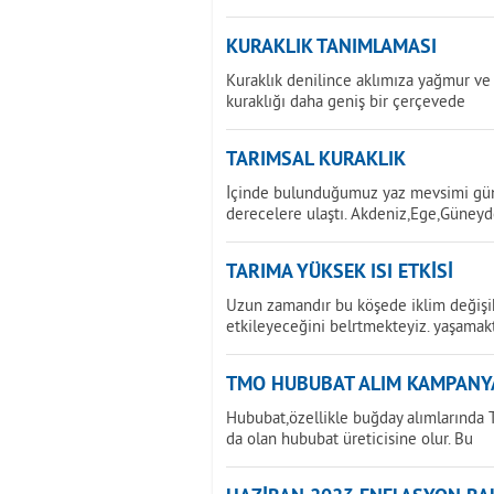
KURAKLIK TANIMLAMASI
Kuraklık denilince aklımıza yağmur ve 
kuraklığı daha geniş bir çerçevede
TARIMSAL KURAKLIK
İçinde bulunduğumuz yaz mevsimi günd
derecelere ulaştı. Akdeniz,Ege,Güney
TARIMA YÜKSEK ISI ETKİSİ
Uzun zamandır bu köşede iklim değişikl
etkileyeceğini belrtmekteyiz. yaşamak
TMO HUBUBAT ALIM KAMPANY
Hububat,özellikle buğday alımlarında T
da olan hububat üreticisine olur. Bu