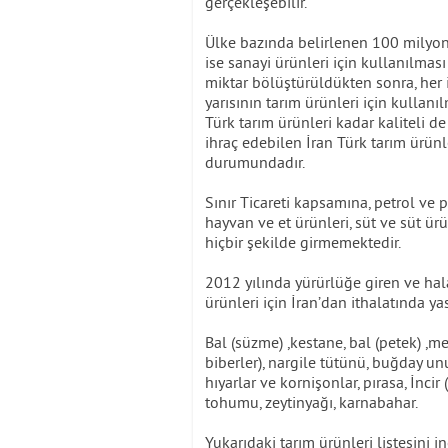
gerçekleşebilir.
Ülke bazında belirlenen 100 milyon d
ise sanayi ürünleri için kullanılması
miktar bölüştürüldükten sonra, her i
yarısının tarım ürünleri için kullanı
Türk tarım ürünleri kadar kaliteli 
ihraç edebilen İran Türk tarım ürünler
durumundadır.
Sınır Ticareti kapsamına, petrol ve pet
hayvan ve et ürünleri, süt ve süt ür
hiçbir şekilde girmemektedir.
2012 yılında yürürlüğe giren ve hal
ürünleri için İran’dan ithalatında ya
Bal (süzme) ,kestane, bal (petek) ,mey
biberler), nargile tütünü, buğday unu
hıyarlar ve kornişonlar, pırasa, İncir 
tohumu, zeytinyağı, karnabahar.
Yukarıdaki tarım ürünleri listesini