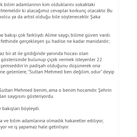
k bilim adamlarının kim olduklarını sokaktaki
htemeldir ki alacağımız cevaplar korkunç olacaktır. Bu
bolcu ya da artist olduğu bile söylenecektir. Şaka
 bakışı çok farklıydı. Alime saygı, bilime güven vardı.
un fethinde gerçekleşen şu hadise ne kadar manidardır;
z bir at ile girdiğinde yanında hocası olan
 gösterisinde bulunup çiçek vermek isteyenler 22
 Akşemseddin'in padişah olduğunu düşünerek ona
ine gelenlere, “Sultan Mehmed ben değilim, odur" deyip
z. Sultan Mehmed benim, ama o benim hocamdır. Şehrin
lan saygısını gösteriyordu.
 bakışları böyleydi.
a ve bilim adamlarına olmadık hakaretler ediliyor,
yor ve iş yapamaz hale getiriliyor.