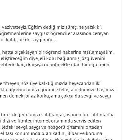
vaziyetteyiz. Eğitim dediğimiz süreç, ne yazık ki,
 öğretmenlerine saygısız öğrenciler arasında cereyan
ı kaldı, ne de saygınlığı...
 hatta bıçaklayan bir öğrenci haberine rastlamayalım.
eliştireceğim diye, eli kolu bağlanmış, özgüvenini
velilerle karşı karşıya getirilmekte olan bir öğretmen
 titreyen, sözlüye kalktığımızda heyecandan iki
kakta öğretmenimizi görünce telaşla üstümüze başımıza
men demek, biraz korku, ama çokça da sevgi ve saygı
rel değerlerimizi saldıranlar, aslında bu saldırılarına
 dizi ve filmler, internet ortamında servis edilen
iledeki sevgi, saygı ve hoşgörü ortamını ortadan
mel taşı konumunda olan kadını, itibar ve koruma
dan kopartarak fıtratına aykırı yollara sevkettiler. İşin