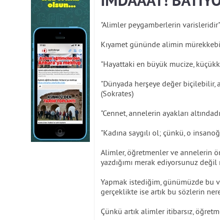
İMDAAAT! BATIYO
"Alimler peygamberlerin varisleridir"
Kıyamet gününde alimin mürekkebi, 
"Hayattaki en büyük mucize, küçükke
"Dünyada herşeye değer biçilebilir,
(Sokrates)
"Cennet, annelerin ayakları altında
"Kadına saygılı ol; çünkü, o insanoğl
Alimler, öğretmenler ve annelerin 
yazdığımı merak ediyorsunuz değil
Yapmak istediğim, günümüzde bu ve 
gerçeklikte ise artık bu sözlerin ne
Çünkü artık alimler itibarsız, öğretm