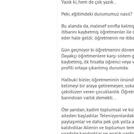
Yazık ki, hem de çok yazık...
Peki, eğitimdeki durumumuz nasıl?
Bu alanda da, malesef sınıfta kalmış 
itibarını kaybetmiş öğretmenler ile
eder hale geldi; öğretmenin ne itibar
Gün geçmiyor ki öğretmenini döven,
Dayakçı öğretmenlere karşı sistem g
kaybetmiş, ilk fırsatta öğrenci veya 
profili ortaya çıkarılmış durumda.
Halbuki bizler, öğretmeninin önünde
kelimeyi bir araya getiremeyen, so
çekidüzen veren çocuklardık. Öğret
barındıran varlık demekti...
Öte yandan, kadim toplumsal ve kültü
aileden başladılar. Televizyonlardaki
paylaşımlar ve daha pek çok yolla a
kaldırdılar. Ailenin ve toplumun te
vaadiyle kandırdılar ve analık vasfın