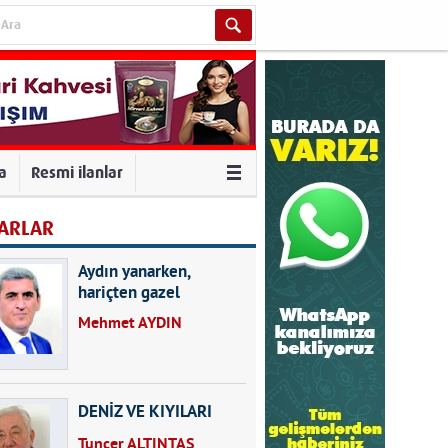
va
Resmi ilanlar
ARLAR
Aydın yanarken,
hariçten gazel
okuyarak kalpleri de
Mehmet AYDIN
kırmayın...
DENİZ VE KIYILARI
Tuncer ALTINTAŞ