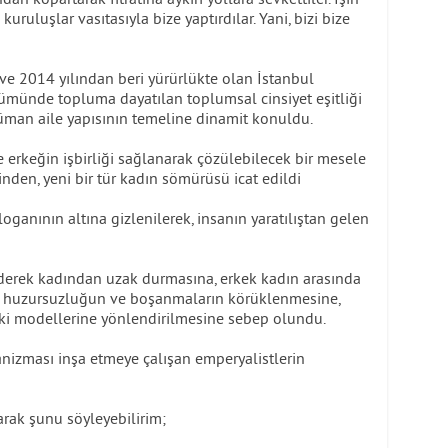
uruluşlar vasıtasıyla bize yaptırdılar. Yani, bizi bize
 ve 2014 yılından beri yürürlükte olan İstanbul
münde topluma dayatılan toplumsal cinsiyet eşitliği
lüman aile yapısının temeline dinamit konuldu.
 erkeğin işbirliği sağlanarak çözülebilecek bir mesele
nden, yeni bir tür kadın sömürüsü icat edildi
sloganının altına gizlenilerek, insanın yaratılıştan gelen
derek kadından uzak durmasına, erkek kadın arasında
 içi huzursuzluğun ve boşanmaların körüklenmesine,
şki modellerine yönlendirilmesine sebep olundu.
anizması inşa etmeye çalışan emperyalistlerin
arak şunu söyleyebilirim;