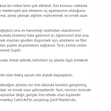
 kısa bir video beni çok etkiledi. Söz konusu videoda
ir medeniyeti yok etmenin üç aşamasının olduğunu
ama; aileyi yıkmak, eğitimi mahvetmek ve örnek olan
ğiştirir, onu ev hanımlığı vasfından utandırırsın”,
lumda önemsiz hale getirirsin ki, öğrencileri bile ona
rnek olanları gözden düşürmek için, alimlerin ve fikir
dan şüphe duyulmasını sağlarsın. Ta ki, kimse onları
ammed Suphi.
rayı ihmal ederek, belirtilen üç alanla ilgili birtakım
e olan bakış açısını ele alarak başlayalım;
eceğim alimler, bir ilim dalında kendini geliştirmiş,
ydalı ve örnek olan şahsiyetlerdir. Yani, isminin önünde
yılanlar değil, gerçek ilim erbabı olan kişilerdir.
atikçi Cahit Arf'tır, sosyolog Şerif Mardin'dir,