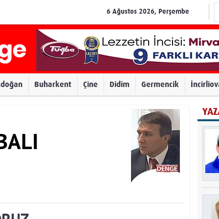
6 Ağustos 2026, Perşembe
zdoğan
Buharkent
Çine
Didim
Germencik
İncirlio
YAZ
BALI