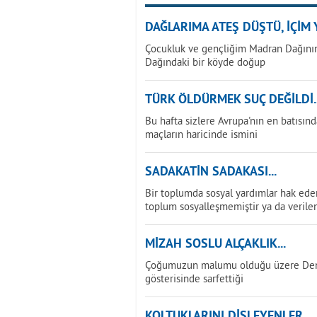
DAĞLARIMA ATEŞ DÜŞTÜ, İÇİM Y
Çocukluk ve gençliğim Madran Dağının
Dağındaki bir köyde doğup
TÜRK ÖLDÜRMEK SUÇ DEĞİLDİ..
Bu hafta sizlere Avrupa'nın en batısınd
maçların haricinde ismini
SADAKATİN SADAKASI...
Bir toplumda sosyal yardımlar hak ede
toplum sosyalleşmemiştir ya da verilen
MİZAH SOSLU ALÇAKLIK...
Çoğumuzun malumu olduğu üzere Deniz 
gösterisinde sarfettiği
KOLTUKLARINI DİŞLEYENLER...