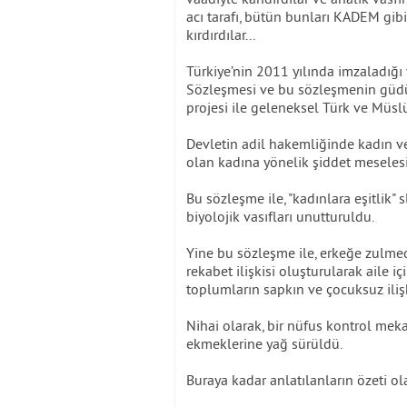
acı tarafı, bütün bunları KADEM gibi k
kırdırdılar...
Türkiye’nin 2011 yılında imzaladığı
Sözleşmesi ve bu sözleşmenin güdü
projesi ile geleneksel Türk ve Müs
Devletin adil hakemliğinde kadın ve
olan kadına yönelik şiddet meselesi
Bu sözleşme ile, "kadınlara eşitlik" 
biyolojik vasıfları unutturuldu.
Yine bu sözleşme ile, erkeğe zulme
rekabet ilişkisi oluşturularak aile
toplumların sapkın ve çocuksuz ili
Nihai olarak, bir nüfus kontrol mek
ekmeklerine yağ sürüldü.
Buraya kadar anlatılanların özeti ol