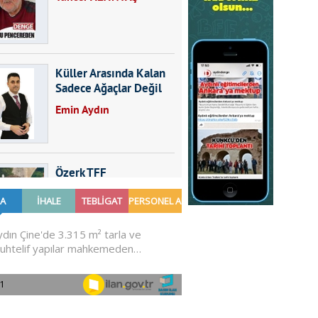
Küller Arasında Kalan
Sadece Ağaçlar Değil
Emin Aydın
Özerk TFF
Furkan SARICA
GÜNDEMDE NELER
OLMALI?
Ali Sarayköylü