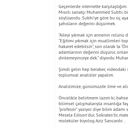
Geçenlerde internette karşılaştığım
Mısırlı sanatçı Muhammed Subhi, b
söylüyordu. Subhi’ye göre bu üç aş
şahısların değerini düşürmek.
“Aileyi yıkmak için annenin rolünü de
“Eğitimi yıkmak için muallimleri top
hakaret edebilsin”, son olarak ta “Ö
adamlarının değerini düşürür, onlar
dinlemeyinceye dek.” diyordu Muh
Şimdi gelin hep beraber, videodaki sı
toplumsal analizler yapalım.
Analizimize, günümüzde ilme ve alim
Öncelikle belirtmem lazım ki, bahsed
bilimsel çalışmalarıyla insanlığa fa
"profesör" yazıyor diye bilim adamı sa
Mesela Edison'dur, Sokrates'tir, matem
moleküler biyolog Aziz Sancardır...