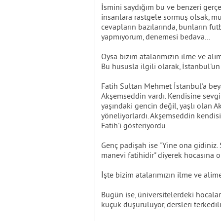
İsmini saydığım bu ve benzeri gerçe
insanlara rastgele sormuş olsak, mu
cevapların bazılarında, bunların fut
yapmıyorum, denemesi bedava...
Oysa bizim atalarımızın ilme ve alime
Bu hususla ilgili olarak, İstanbul'
Fatih Sultan Mehmet İstanbul'a beya
Akşemseddin vardı. Kendisine sevgi
yaşındaki gencin değil, yaşlı olan
yöneliyorlardı. Akşemseddin kendis
Fatih'i gösteriyordu.
Genç padişah ise "Yine ona gidini
manevi fatihidir" diyerek hocasına o
İşte bizim atalarımızın ilme ve alime
Bugün ise, üniversitelerdeki hocalar
küçük düşürülüyor, dersleri terkedili