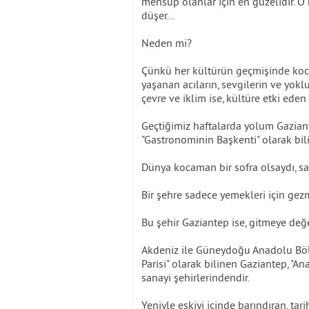
mensup olanlar için en güzelidir. 
düşer...
Neden mi?
Çünkü her kültürün geçmişinde koca b
yaşanan acıların, sevgilerin ve yok
çevre ve iklim ise, kültüre etki eden
Geçtiğimiz haftalarda yolum Gaziante
"Gastronominin Başkenti" olarak bili
Dünya kocaman bir sofra olsaydı, s
Bir şehre sadece yemekleri için gezm
Bu şehir Gaziantep ise, gitmeye değe
Akdeniz ile Güneydoğu Anadolu Bö
Parisi" olarak bilinen Gaziantep, "
sanayi şehirlerindendir.
Yeniyle eskiyi içinde barındıran, ta