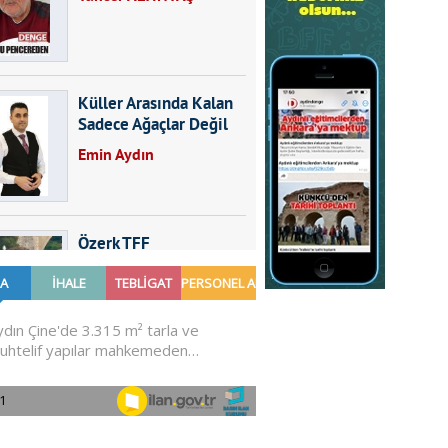
Küller Arasında Kalan
Sadece Ağaçlar Değil
Emin Aydın
Özerk TFF
Furkan SARICA
GÜNDEMDE NELER
OLMALI?
Ali Sarayköylü