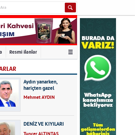
va
Resmi ilanlar
ARLAR
Aydın yanarken,
hariçten gazel
okuyarak kalpleri de
Mehmet AYDIN
kırmayın...
DENİZ VE KIYILARI
Tuncer ALTINTAŞ