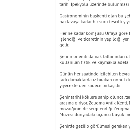
tarihi İpekyolu üzerinde bulunması s
Gastronominin başkenti olan bu şeh
baklavaya kadar bir sürü tescilli yi
Her ne kadar komşusu Urfaya göre fıs
işlendiği ve ticaretinin yapıldığı ye
gelir.
Şehrin önemli damak tatlarından ol
kullanılan fıstık ve kaymakla adeta b
Günün her saatinde içilebilen beyr
tadı damaklarda iz bırakan nohut d
yiyeceklerden sadece birkaçıdır.
Şehir tarihi köklere sahip olunca, t
arasına giriyor. Zeugma Antik Kenti,
mozaiğinin de sergilendiği Zeugma 
Müzesi dünyadaki üçüncü büyük moz
Şehirde gezilip görülmesi gereken yer