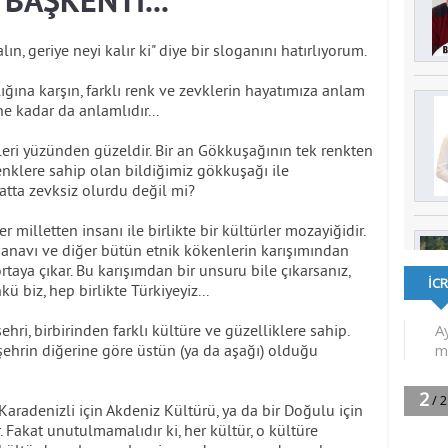
BAŞKENTİ...
ın, geriye neyi kalır ki" diye bir sloganını hatırlıyorum.
ğına karşın, farklı renk ve zevklerin hayatımıza anlam
ne kadar da anlamlıdır...
eri yüzünden güzeldir. Bir an Gökkuşağının tek renkten
nklere sahip olan bildiğimiz gökkuşağı ile
atta zevksiz olurdu değil mi?
r milletten insanı ile birlikte bir kültürler mozayiğidir.
Manavı ve diğer bütün etnik kökenlerin karışımından
rtaya çıkar. Bu karışımdan bir unsuru bile çıkarsanız,
 biz, hep birlikte Türkiyeyiz...
hri, birbirinden farklı kültüre ve güzelliklere sahip.
 şehrin diğerine göre üstün (ya da aşağı) olduğu
 Karadenizli için Akdeniz Kültürü, ya da bir Doğulu için
. Fakat unutulmamalıdır ki, her kültür, o kültüre