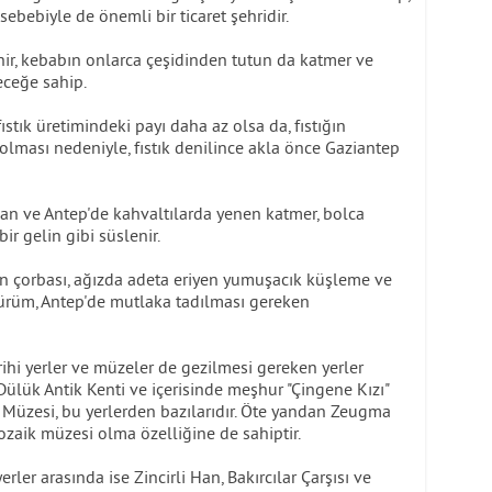
ebebiyle de önemli bir ticaret şehridir.
ir, kebabın onlarca çeşidinden tutun da katmer ve
yeceğe sahip.
tık üretimindeki payı daha az olsa da, fıstığın
r olması nedeniyle, fıstık denilince akla önce Gaziantep
an ve Antep'de kahvaltılarda yenen katmer, bolca
ir gelin gibi süslenir.
an çorbası, ağızda adeta eriyen yumuşacık küşleme ve
ürüm, Antep'de mutlaka tadılması gereken
arihi yerler ve müzeler de gezilmesi gereken yerler
 Dülük Antik Kenti ve içerisinde meşhur "Çingene Kızı"
Müzesi, bu yerlerden bazılarıdır. Öte yandan Zeugma
aik müzesi olma özelliğine de sahiptir.
ler arasında ise Zincirli Han, Bakırcılar Çarşısı ve