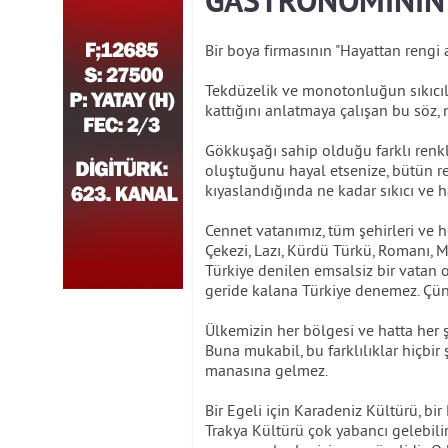
GASTRONOMİNİN 
Bir boya firmasının "Hayattan rengi al
Tekdüzelik ve monotonluğun sıkıcılı
kattığını anlatmaya çalışan bu söz, 
Gökkuşağı sahip olduğu farklı renkl
oluştuğunu hayal etsenize, bütün re
kıyaslandığında ne kadar sıkıcı ve h
Cennet vatanımız, tüm şehirleri ve he
Çekezi, Lazı, Kürdü Türkü, Romanı, 
Türkiye denilen emsalsiz bir vatan o
geride kalana Türkiye denemez. Çünkü
Ülkemizin her bölgesi ve hatta her şe
Buna mukabil, bu farklılıklar hiçbir
manasına gelmez.
Bir Egeli için Karadeniz Kültürü, bir
Trakya Kültürü çok yabancı gelebilir