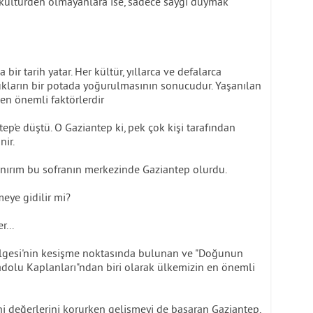
O kültürden olmayanlara ise, sadece saygı duymak
ir tarih yatar. Her kültür, yıllarca ve defalarca
lukların bir potada yoğurulmasının sonucudur. Yaşanılan
 en önemli faktörlerdir
p'e düştü. O Gaziantep ki, pek çok kişi tarafından
nir.
anırım bu sofranın merkezinde Gaziantep olurdu.
eye gidilir mi?
r...
lgesi'nin kesişme noktasında bulunan ve "Doğunun
Anadolu Kaplanları"ndan biri olarak ülkemizin en önemli
rihi değerlerini korurken gelişmeyi de başaran Gaziantep,