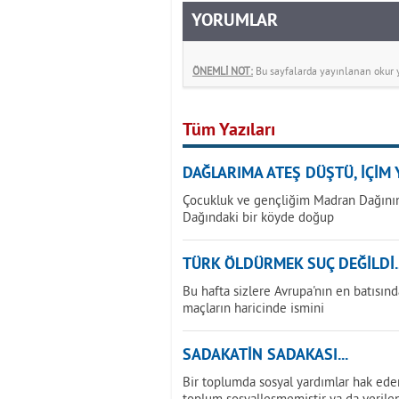
YORUMLAR
ÖNEMLİ NOT:
Bu sayfalarda yayınlanan okur yo
Tüm Yazıları
DAĞLARIMA ATEŞ DÜŞTÜ, İÇİM Y
Çocukluk ve gençliğim Madran Dağının
Dağındaki bir köyde doğup
TÜRK ÖLDÜRMEK SUÇ DEĞİLDİ..
Bu hafta sizlere Avrupa'nın en batısınd
maçların haricinde ismini
SADAKATİN SADAKASI...
Bir toplumda sosyal yardımlar hak ede
toplum sosyalleşmemiştir ya da verilen