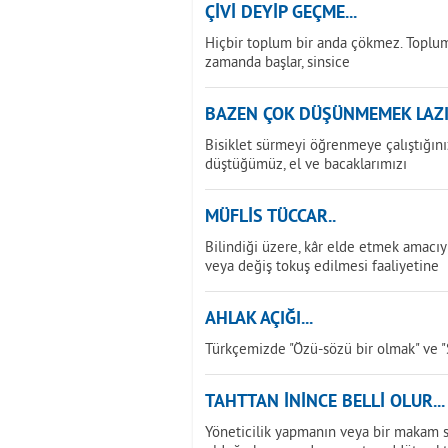
ÇİVİ DEYİP GEÇME...
Hiçbir toplum bir anda çökmez. Toplu
zamanda başlar, sinsice
BAZEN ÇOK DÜŞÜNMEMEK LAZIM
Bisiklet sürmeyi öğrenmeye çalıştığını
düştüğümüz, el ve bacaklarımızı
MÜFLİS TÜCCAR..
Bilindiği üzere, kâr elde etmek amacıyl
veya değiş tokuş edilmesi faaliyetine
AHLAK AÇIĞI...
Türkçemizde "Özü-sözü bir olmak" ve "S
TAHTTAN İNİNCE BELLİ OLUR...
Yöneticilik yapmanın veya bir makam sa