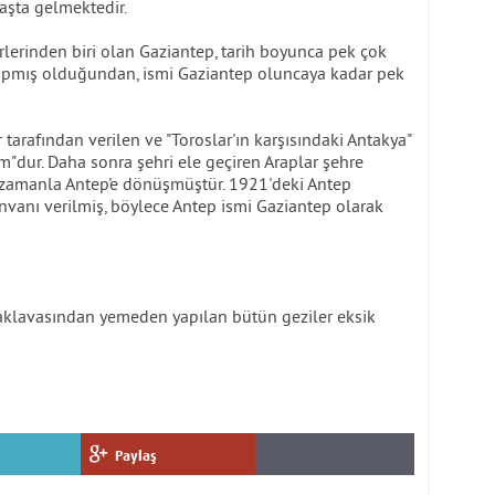
başta gelmektedir.
rlerinden biri olan Gaziantep, tarih boyunca pek çok
yapmış olduğundan, ismi Gaziantep oluncaya kadar pek
 tarafından verilen ve "Toroslar'ın karşısındaki Antakya"
"dur. Daha sonra şehri ele geçiren Araplar şehre
da zamanla Antep'e dönüşmüştür. 1921'deki Antep
vanı verilmiş, böylece Antep ismi Gaziantep olarak
klavasından yemeden yapılan bütün geziler eksik
Paylaş