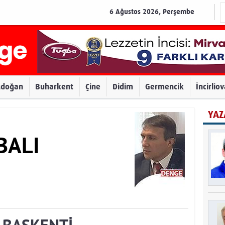
6 Ağustos 2026, Perşembe
zdoğan
Buharkent
Çine
Didim
Germencik
İncirlio
YAZ
BALI