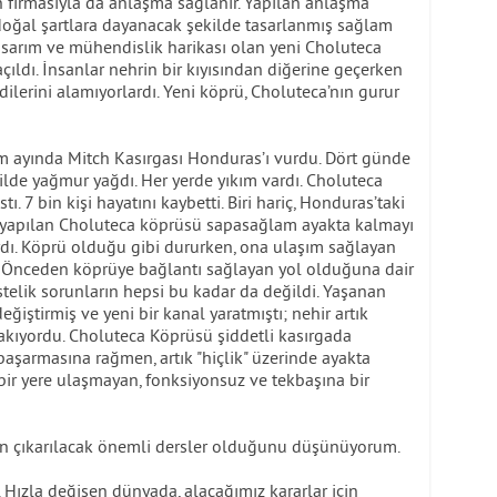
on firmasıyla da anlaşma sağlanır. Yapılan anlaşma
doğal şartlara dayanacak şekilde tasarlanmış sağlam
asarım ve mühendislik harikası olan yeni Choluteca
ıldı. İnsanlar nehrin bir kıyısından diğerine geçerken
lerini alamıyorlardı. Yeni köprü, Choluteca’nın gurur
im ayında Mitch Kasırgası Honduras’ı vurdu. Dört günde
ekilde yağmur yağdı. Her yerde yıkım vardı. Choluteca
ı. 7 bin kişi hayatını kaybetti. Biri hariç, Honduras’taki
ni yapılan Choluteca köprüsü sapasağlam ayakta kalmayı
rdı. Köprü olduğu gibi dururken, ona ulaşım sağlayan
. Önceden köprüye bağlantı sağlayan yol olduğuna dair
Üstelik sorunların hepsi bu kadar da değildi. Yaşanan
ğiştirmiş ve yeni bir kanal yaratmıştı; nehir artık
akıyordu. Choluteca Köprüsü şiddetli kasırgada
aşarmasına rağmen, artık "hiçlik" üzerinde ayakta
çbir yere ulaşmayan, fonksiyonsuz ve tekbaşına bir
n çıkarılacak önemli dersler olduğunu düşünüyorum.
 Hızla değişen dünyada, alacağımız kararlar için