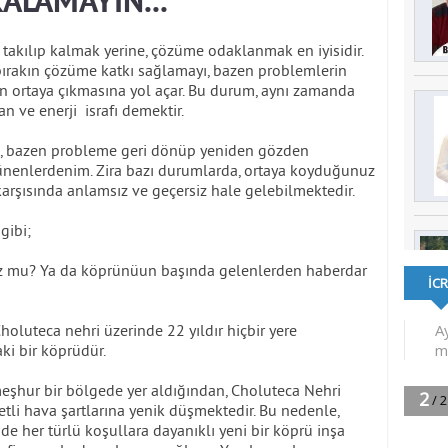
ALAMAYIN...
takılıp kalmak yerine, çözüme odaklanmak en iyisidir.
bırakın çözüme katkı sağlamayı, bazen problemlerin
in ortaya çıkmasına yol açar. Bu durum, aynı zamanda
ve enerji israfı demektir.
, bazen probleme geri dönüp yeniden gözden
ünenlerdenim. Zira bazı durumlarda, ortaya koyduğunuz
rşısında anlamsız ve geçersiz hale gelebilmektedir.
gibi;
z mu? Ya da köprünüun başında gelenlerden haberdar
oluteca nehri üzerinde 22 yıldır hiçbir yere
i bir köprüdür.
 meşhur bir bölgede yer aldığından, Choluteca Nehri
etli hava şartlarına yenik düşmektedir. Bu nedenle,
de her türlü koşullara dayanıklı yeni bir köprü inşa