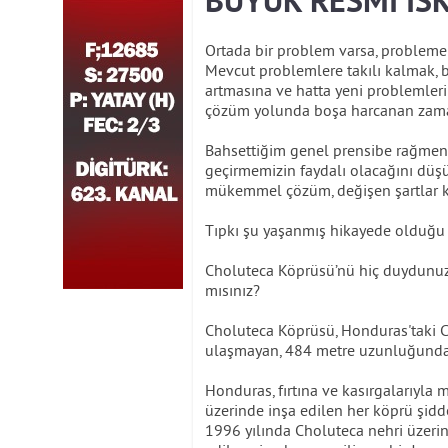
BÜYÜK RESMİ ISK
Ortada bir problem varsa, probleme 
Mevcut problemlere takılı kalmak, 
artmasına ve hatta yeni problemler
çözüm yolunda boşa harcanan zaman 
Bahsettiğim genel prensibe rağmen
geçirmemizin faydalı olacağını düş
mükemmel çözüm, değişen şartlar ka
Tıpkı şu yaşanmış hikayede olduğu 
Choluteca Köprüsü’nü hiç duydunu
mısınız?
Choluteca Köprüsü, Honduras'taki Ch
ulaşmayan, 484 metre uzunluğundak
Honduras, fırtına ve kasırgalarıyla
üzerinde inşa edilen her köprü şidd
1996 yılında Choluteca nehri üzerin