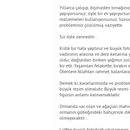
Yıllarca çalışıp, dişinizden tırnağını
yapıyorsunuz; öyle bir ev yapıyorsun
malzemeleri kullanıyorsunuz. Sonuç
probleminiz çözülmüş vaziyette.
Siz öyle zannedin...
Kritik bir hata yaptınız ve büyük fot
vadininin arasına ve dere kenarına 
oldu; dağlardan biriken yağmur sula
bir etti. Yaşanılan felakette, bırakın
Ölenlere Allahtan rahmet, kalanlara 
Demek ki, kararlarımızda ve probl
büyük resim olmalıdır. Büyük resmi 
figürün anlamı kalmamaktadır.
Ormanda var olan ve ağaçları mahv
ormanın göbeğindeki bahçenize dikti
olmayacaktır...
Lütfen büyük fotoğrafı ıskalamayın..