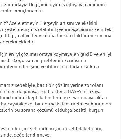
ek zorundayız. Değişime uyum sağlayayamadığımız
ranla sonuçlanabilir.
niz? Acele etmeyin. Herşeyin artısını ve eksisini
şeyler değişmiş olabilir. İşyerini açacağınız semtteki
çerliliği, maliyetler ve daha bir sürü faktörleri son ana
z gerekmektedir.
için en iyi çözümü ortaya koymaya, en güçlü ve en iyi
ızdır. Çoğu zaman problemin kendisinin
 problemin değişme ve ihtiyacın ortadan kalkma
amız sebebiyle, basit bir çözüm yerine zor olanı
nına bir de parasal israfı ekleriz. NASA’nın, uzaya
ortamda mürekkepli kalemlerle yazı yazamayacakları
r harcayarak özel bir dolma kalem üretmesi bunun en
yetlerin bu soruna çözümü oldukça basitti; kurşun
sinin bir çok şehrinde yaşanan sel felaketlerini,
sinde, değerlendirmeye;