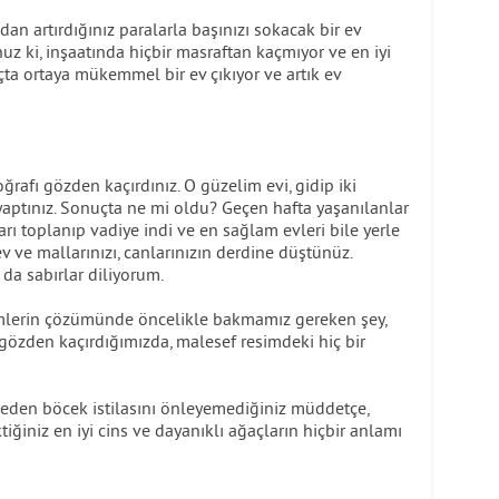
zdan artırdığınız paralarla başınızı sokacak bir ev
uz ki, inşaatında hiçbir masraftan kaçmıyor ve en iyi
ta ortaya mükemmel bir ev çıkıyor ve artık ev
oğrafı gözden kaçırdınız. O güzelim evi, gidip iki
yaptınız. Sonuçta ne mi oldu? Geçen hafta yaşanılanlar
rı toplanıp vadiye indi ve en sağlam evleri bile yerle
 ev ve mallarınızı, canlarınızın derdine düştünüz.
da sabırlar diliyorum.
emlerin çözümünde öncelikle bakmamız gereken şey,
gözden kaçırdığımızda, malesef resimdeki hiç bir
eden böcek istilasını önleyemediğiniz müddetçe,
ğiniz en iyi cins ve dayanıklı ağaçların hiçbir anlamı
.