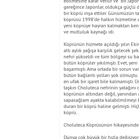
edilmesine karar verilir ve bir Jap
gereğince Japonlar, oldukça güçlü 
bir köprü inşa ettiler. Günümüzün t
köprüsü 1998’de halkın hizmetine aç
yeni köprüye hayran kalmaktan kendi
ve mutluluk kaynağı idi.
Köprünün hizmete açıldığı yılın Ek
altı aylık yağışa karşılık gelecek ş
nehri yükseldi ve tüm bölgeyi su bast
bütün köprüler yıkılmıştı. Evet, ye
başarmıştı. Ama ortada bir sorun va
bütün bağlantı yolları yok olmuştu
en ufak bir işaret bile kalmamıştı. 
taşkın Choluteca nehrinin yatağını de
köprünün altından değil, yanından 
sapasağlam ayakta kalabilmilmeyi b
duran bir köprü haline gelmişti. Hi
köprü...
Choluteca Köprüsünün hikayesinde
Dünya çok büyük bir hızla değişiyor.