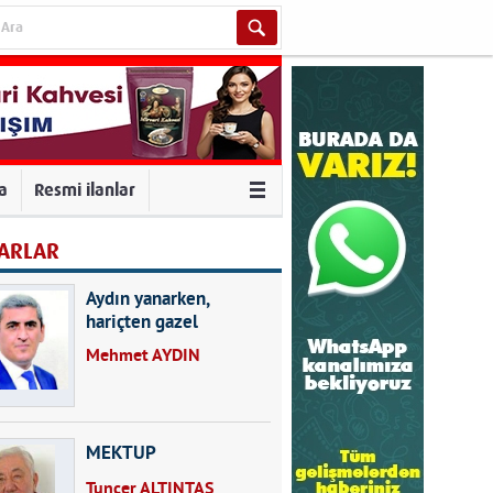
va
Resmi ilanlar
ARLAR
Aydın yanarken,
hariçten gazel
okuyarak kalpleri de
Mehmet AYDIN
kırmayın...
MEKTUP
Tuncer ALTINTAŞ