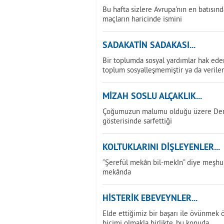
Bu hafta sizlere Avrupa'nın en batısınd
maçların haricinde ismini
SADAKATİN SADAKASI...
Bir toplumda sosyal yardımlar hak ede
toplum sosyalleşmemiştir ya da verilen
MİZAH SOSLU ALÇAKLIK...
Çoğumuzun malumu olduğu üzere Deniz 
gösterisinde sarfettiği
KOLTUKLARINI DİŞLEYENLER...
“Şerefül mekân bil-mekîn” diye meşhur 
mekânda
HİSTERİK EBEVEYNLER...
Elde ettiğimiz bir başarı ile övünmek 
biçimi olmakla birlikte, bu konuda