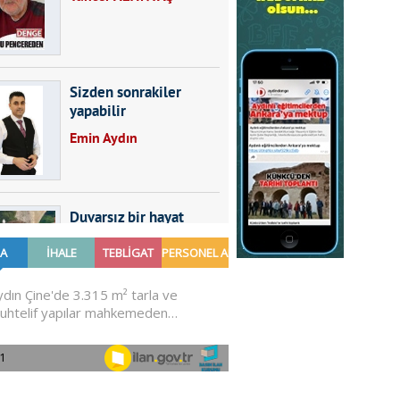
Sizden sonrakiler
yapabilir
Emin Aydın
Duvarsız bir hayat
Furkan SARICA
GÜNDEMDE NELER
OLMALI?
Ali Sarayköylü