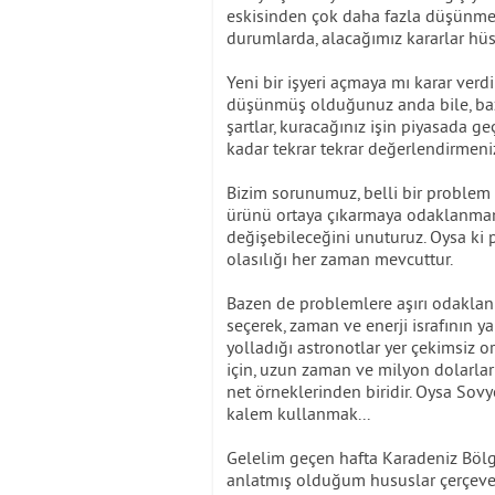
eskisinden çok daha fazla düşünm
durumlarda, alacağımız kararlar hüs
Yeni bir işyeri açmaya mı karar verdi
düşünmüş olduğunuz anda bile, bazı 
şartlar, kuracağınız işin piyasada ge
kadar tekrar tekrar değerlendirmeni
Bizim sorunumuz, belli bir problem 
ürünü ortaya çıkarmaya odaklanmam
değişebileceğini unuturuz. Oysa ki
olasılığı her zaman mevcuttur.
Bazen de problemlere aşırı odaklanm
seçerek, zaman ve enerji israfının ya
yolladığı astronotlar yer çekimsiz 
için, uzun zaman ve milyon dolarla
net örneklerinden biridir. Oysa Sov
kalem kullanmak...
Gelelim geçen hafta Karadeniz Bölge
anlatmış olduğum hususlar çerçeve