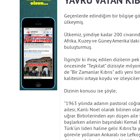
YAVRU VATAN KIBR
Geçenlerde edindiğim bir bilgiye gö
ülkeymiş.
Ülkemiz, şimdiye kadar 200 civarında
Afrika, Kuzey ve Güney Amerika'daki
buluşturmuş.
İlginçtir ki ihraç edilen dizilerin p
öncesinde "Teşkilat" dizisiyle milyo
de "Bir Zamanlar Kıbrıs" adlı yeni bir
kalitesini ortaya koydu ve izleyicile
Dizinin konusu ise şöyle;
"1963 yılında adanın pastoral coğraf
ailesi, Kanlı Noel olarak bilinen ola
uğrar. Birbirlerinden ayrı düşen ail
başlarken ailenin başındaki Kemal De
Türk’ün lideri haline gelir. Kıbrıs’
görevle yollanan Ankaralı ise Lefkoş