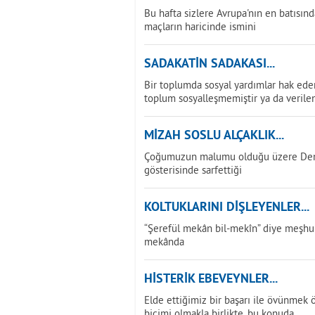
Bu hafta sizlere Avrupa'nın en batısınd
maçların haricinde ismini
SADAKATİN SADAKASI...
Bir toplumda sosyal yardımlar hak ede
toplum sosyalleşmemiştir ya da verilen
MİZAH SOSLU ALÇAKLIK...
Çoğumuzun malumu olduğu üzere Deniz 
gösterisinde sarfettiği
KOLTUKLARINI DİŞLEYENLER...
“Şerefül mekân bil-mekîn” diye meşhur 
mekânda
HİSTERİK EBEVEYNLER...
Elde ettiğimiz bir başarı ile övünmek 
biçimi olmakla birlikte, bu konuda