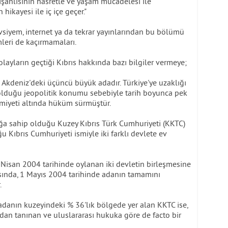
şanlısının hasretle ve yaşam mücadelesi ile
hikayesi ile iç içe geçer."
vsiyem, internet ya da tekrar yayınlarından bu bölümü
leri de kaçırmamaları.
layların geçtiği Kıbrıs hakkında bazı bilgiler vermeye;
a Akdeniz'deki üçüncü büyük adadır. Türkiye'ye uzaklığı
olduğu jeopolitik konumu sebebiyle tarih boyunca pek
miyeti altında hüküm sürmüştür.
a sahip olduğu Kuzey Kıbrıs Türk Cumhuriyeti (KKTC)
Kıbrıs Cumhuriyeti ismiyle iki farklı devlete ev
 Nisan 2004 tarihinde oylanan iki devletin birleşmesine
sında, 1 Mayıs 2004 tarihinde adanın tamamını
.
adanın kuzeyindeki % 36'lık bölgede yer alan KKTC ise,
dan tanınan ve uluslararası hukuka göre de facto bir