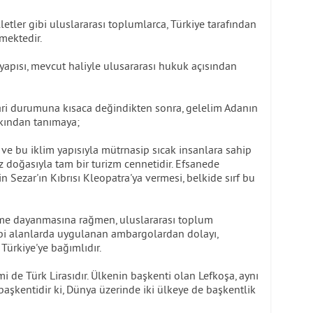
letler gibi uluslararası toplumlarca, Türkiye tarafından
mektedir.
 yapısı, mevcut haliyle ulusararası hukuk açısından
dari durumuna kısaca değindikten sonra, gelelim Adanın
kından tanımaya;
e bu iklim yapısıyla mütrnasip sıcak insanlara sahip
iz doğasıyla tam bir turizm cennetidir. Efsanede
çin Sezar'ın Kıbrısı Kleopatra'ya vermesi, belkide sırf bu
me dayanmasına rağmen, uluslararası toplum
ibi alanlarda uygulanan ambargolardan dolayı,
ürkiye'ye bağımlıdır.
mi de Türk Lirasıdır. Ülkenin başkenti olan Lefkoşa, aynı
aşkentidir ki, Dünya üzerinde iki ülkeye de başkentlik