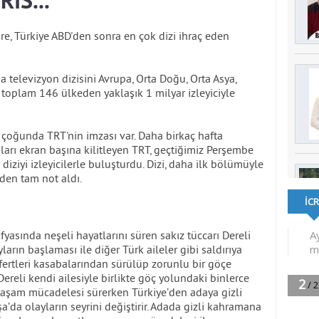
IS...
re, Türkiye ABD'den sonra en çok dizi ihraç eden
 televizyon dizisini Avrupa, Orta Doğu, Orta Asya,
 toplam 146 ülkeden yaklaşık 1 milyar izleyiciyle
ek çoğunda TRT'nin imzası var. Daha birkaç hafta
nları ekran başına kilitleyen TRT, geçtiğimiz Perşembe
 diziyi izleyicilerle buluşturdu. Dizi, daha ilk bölümüyle
rden tam not aldı.
yasında neşeli hayatlarını süren sakız tüccarı Dereli
yların başlaması ile diğer Türk aileler gibi saldırıya
e fertleri kasabalarından sürülüp zorunlu bir göçe
reli kendi ailesiyle birlikte göç yolundaki binlerce
ta yaşam mücadelesi sürerken Türkiye’den adaya gizli
a’da olayların seyrini değiştirir. Adada gizli kahramana