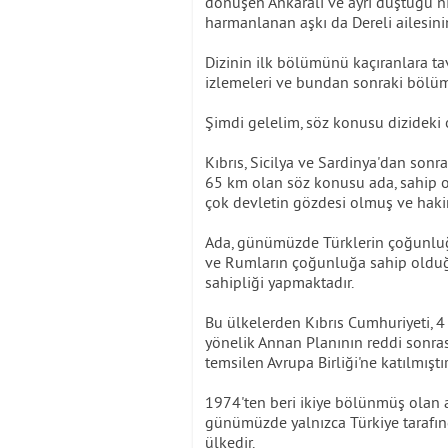
dönüşen Ankaralı ve ayrı düştüğü ni
harmanlanan aşkı da Dereli ailesinin 
Dizinin ilk bölümünü kaçıranlara ta
izlemeleri ve bundan sonraki bölüm
Şimdi gelelim, söz konusu dizideki o
Kıbrıs, Sicilya ve Sardinya'dan sonr
65 km olan söz konusu ada, sahip 
çok devletin gözdesi olmuş ve haki
Ada, günümüzde Türklerin çoğunluğ
ve Rumların çoğunluğa sahip olduğu 
sahipliği yapmaktadır.
Bu ülkelerden Kıbrıs Cumhuriyeti, 4
yönelik Annan Planının reddi sonra
temsilen Avrupa Birliği'ne katılmıştır
1974'ten beri ikiye bölünmüş olan 
günümüzde yalnızca Türkiye tarafın
ülkedir.