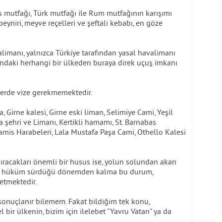
s mutfağı, Türk mutfağı ile Rum mutfağının karışımı
eyniri, meyve reçelleri ve şeftali kebabı, en göze
limanı, yalnızca Türkiye tarafından yasal havalimanı
şındaki herhangi bir ülkeden buraya direk uçuş imkanı
lerde vize gerekmemektedir.
, Girne kalesi, Girne eski liman, Selimiye Cami, Yeşil
 şehri ve Limanı, Kertikli hamamı, St. Barnabas
amis Harabeleri, Lala Mustafa Paşa Cami, Othello Kalesi
şıracakları önemli bir husus ise, yolun solundan akan
tinin hüküm sürdüğü dönemden kalma bu durum,
etmektedir.
 sonuçlanır bilemem. Fakat bildiğim tek konu,
bir ülkenin, bizim için ilelebet "Yavru Vatan" ya da