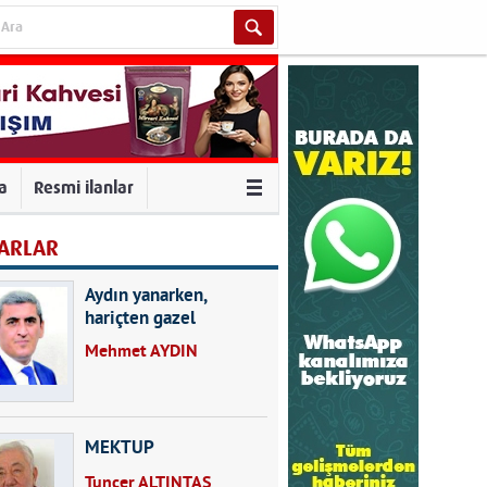
va
Resmi ilanlar
ARLAR
Aydın yanarken,
hariçten gazel
okuyarak kalpleri de
Mehmet AYDIN
kırmayın...
MEKTUP
Tuncer ALTINTAŞ