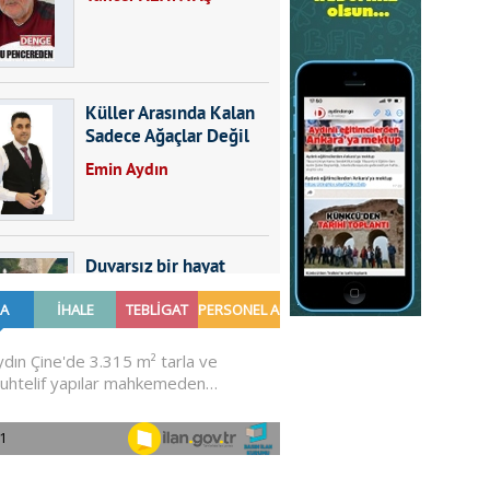
Küller Arasında Kalan
Sadece Ağaçlar Değil
Emin Aydın
Duvarsız bir hayat
Furkan SARICA
GÜNDEMDE NELER
OLMALI?
Ali Sarayköylü