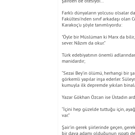
şairden de ötesiydi...
Farklı dünyaların yolcusu olsalar d
Fakültesi'nden sınıf arkadaşı olan 
Karakoç'u şöyle tanımlıyordu:
"Öyle bir Müslüman ki Marx da bilir,
sever. Nâzım da okur."
Türk edebiyatının önemli adlarından
manidardır;
“Sezai Bey’in ölümü, herhangi bir şa
görkemli yapılar inşa ederler. Süleym
kumuyla ilk depremde yıkılan binalar
Yazar Gökhan Özcan ise Üstadın ard
“İçini hep güzelde tuttuğu için, aya
var.”
Şair'in gerek şiirlerinde geçen, ge
bir dava adamı olduğunun ıspatı değ