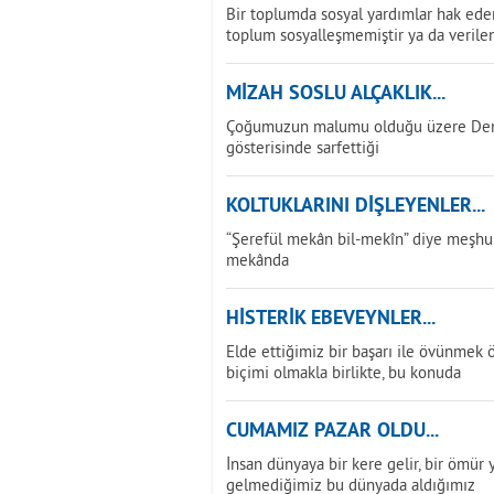
Bir toplumda sosyal yardımlar hak ede
toplum sosyalleşmemiştir ya da verilen
MİZAH SOSLU ALÇAKLIK...
Çoğumuzun malumu olduğu üzere Deniz 
gösterisinde sarfettiği
KOLTUKLARINI DİŞLEYENLER...
“Şerefül mekân bil-mekîn” diye meşhur 
mekânda
HİSTERİK EBEVEYNLER...
Elde ettiğimiz bir başarı ile övünmek 
biçimi olmakla birlikte, bu konuda
CUMAMIZ PAZAR OLDU...
İnsan dünyaya bir kere gelir, bir ömür ya
gelmediğimiz bu dünyada aldığımız