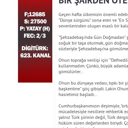
BİR ŞAİRDEN ÖTES
Geçen hafta ülkemizin önemli edebiy
"Dünya sürgünü" sona eren ve "En Se
sevenlerinden oluşan esaslı bir kal
"Şehzadebaşı'nda Gün Doğmadan" şi
soğuk bir taşa oturmak, gün doğmada
sözleriyle Şehzadebaşı'na gömülmek 
O'nun toprağa verilişi için '"Defnedi
kullanmadım. Çünkü, büyük adamlar 
gömülürler...
O'nun bu dünyaya vedası, tıpkı bir ş
başkentine" göç gibiydi. Lakin O'nu
hasretimiz başladı...
Cumhurbaşkanımızın deyimiyle, "orta
mücadelesiyle nesillere rehberlik ede
yalnız Türk şiirinin değil, Türk derg
hüküm süren değerlerden biriydi. Çok 