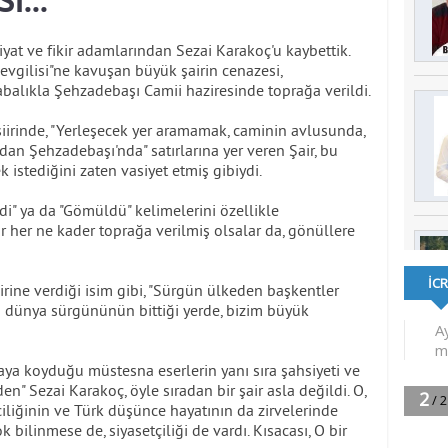
İ...
at ve fikir adamlarından Sezai Karakoç'u kaybettik.
vgilisi"ne kavuşan büyük şairin cenazesi,
abalıkla Şehzadebaşı Camii haziresinde toprağa verildi.
irinde, "Yerleşecek yer aramamak, caminin avlusunda,
n Şehzadebaşı'nda" satırlarına yer veren Şair, bu
istediğini zaten vasiyet etmiş gibiydi.
ldi" ya da "Gömüldü" kelimelerini özellikle
her ne kader toprağa verilmiş olsalar da, gönüllere
iirine verdiği isim gibi, "Sürgün ülkeden başkentler
n dünya sürgününün bittiği yerde, bizim büyük
ya koyduğu müstesna eserlerin yanı sıra şahsiyeti ve
n" Sezai Karakoç, öyle sıradan bir şair asla değildi. O,
iciliğinin ve Türk düşünce hayatının da zirvelerinde
bilinmese de, siyasetçiliği de vardı. Kısacası, O bir