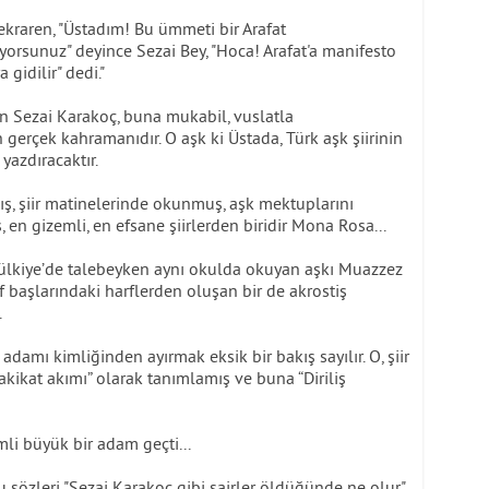
kraren, "Üstadım! Bu ümmeti bir Arafat
rsunuz" deyince Sezai Bey, "Hoca! Arafat'a manifesto
gidilir" dedi."
 Sezai Karakoç, buna mukabil, vuslatla
erçek kahramanıdır. O aşk ki Üstada, Türk aşk şiirinin
yazdıracaktır.
ş, şiir matinelerinde okunmuş, aşk mektuplarını
en gizemli, en efsane şiirlerden biridir Mona Rosa...
Mülkiye’de talebeyken aynı okulda okuyan aşkı Muazzez
af başlarındaki harflerden oluşan bir de akrostiş
.
adamı kimliğinden ayırmak eksik bir bakış sayılır. O, şiir
kikat akımı” olarak tanımlamış ve buna “Diriliş
li büyük bir adam geçti...
 sözleri "Sezai Karakoç gibi şairler öldüğünde ne olur"