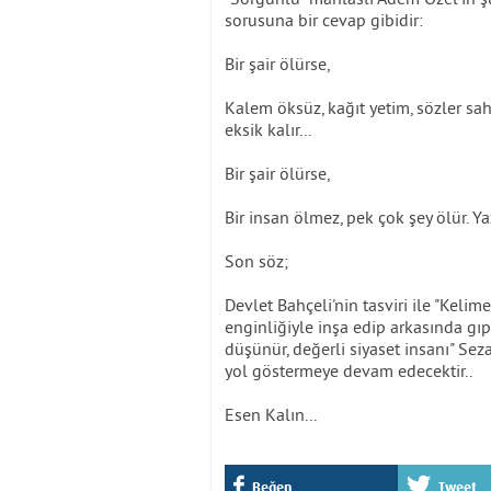
sorusuna bir cevap gibidir:
Bir şair ölürse,
Kalem öksüz, kağıt yetim, sözler sah
eksik kalır...
Bir şair ölürse,
Bir insan ölmez, pek çok şey ölür. Y
Son söz;
Devlet Bahçeli'nin tasviri ile "Keli
enginliğiyle inşa edip arkasında gıp
düşünür, değerli siyaset insanı" Se
yol göstermeye devam edecektir..
Esen Kalın...
Beğen
Tweet