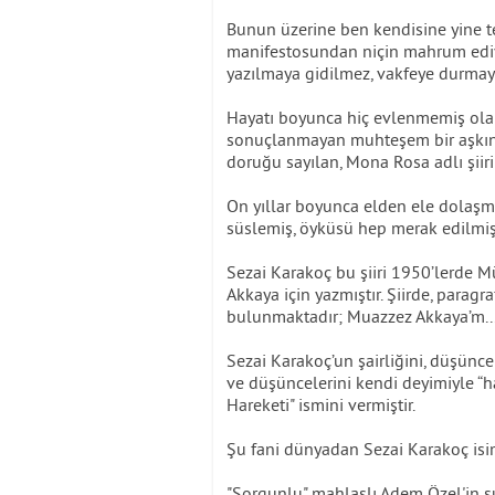
Bunun üzerine ben kendisine yine te
manifestosundan niçin mahrum ediyo
yazılmaya gidilmez, vakfeye durmaya 
Hayatı boyunca hiç evlenmemiş olan
sonuçlanmayan muhteşem bir aşkın g
doruğu sayılan, Mona Rosa adlı şiiri 
On yıllar boyunca elden ele dolaşmı
süslemiş, öyküsü hep merak edilmiş, 
Sezai Karakoç bu şiiri 1950’lerde 
Akkaya için yazmıştır. Şiirde, paragr
bulunmaktadır; Muazzez Akkaya’m..
Sezai Karakoç’un şairliğini, düşünce 
ve düşüncelerini kendi deyimiyle “ha
Hareketi" ismini vermiştir.
Şu fani dünyadan Sezai Karakoç isim
"Sorgunlu" mahlaslı Adem Özel'in şu