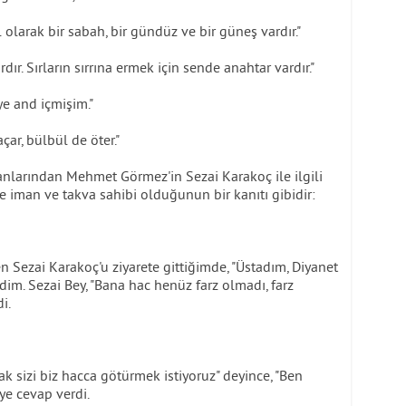
olarak bir sabah, bir gündüz ve bir güneş vardır."
dır. Sırların sırrına ermek için sende anahtar vardır."
e and içmişim."
ar, bülbül de öter."
anlarından Mehmet Görmez'in Sezai Karakoç ile ilgili
ce iman ve takva sahibi olduğunun bir kanıtı gibidir:
en Sezai Karakoç'u ziyarete gittiğimde, "Üstadım, Diyanet
edim. Sezai Bey, "Bana hac henüz farz olmadı, farz
i.
ak sizi biz hacca götürmek istiyoruz" deyince, "Ben
iye cevap verdi.