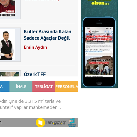
Küller Arasında Kalan
Sadece Ağaçlar Değil
Emin Aydın
Özerk TFF
Furkan SARICA
GÜNDEMDE NELER
OLMALI?
Ali Sarayköylü