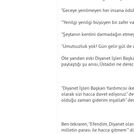
"Geceye yenilmeyen her insana ödül 
"Yenilgi yenilgi büyüyen bir zafer var
"Şeytanın kentini darmadağın etmey
"Umutsuzluk yok! Gün gelir gül de aç
Öte yandan eski Diyanet İşleri Başk
paylaştığı şu anısı, Üstadın ne dere
“Diyanet İşleri Başkan Yardımcısı ik
olarak sizi hacca davet ediyoruz." d
olduğu zaman giderim inşallah" ded
Ben tekraren, "Efendim, Diyanet olar
milletin parası ile hacca gitmem'" d