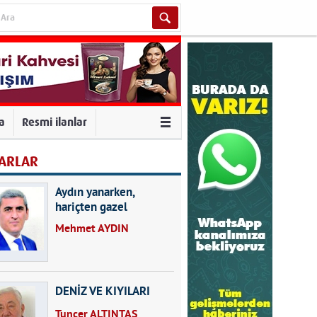
va
Resmi ilanlar
ARLAR
Aydın yanarken,
hariçten gazel
okuyarak kalpleri de
Mehmet AYDIN
kırmayın...
DENİZ VE KIYILARI
Tuncer ALTINTAŞ