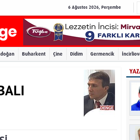
6 Ağustos 2026, Perşembe
zdoğan
Buharkent
Çine
Didim
Germencik
İncirlio
YAZ
BALI