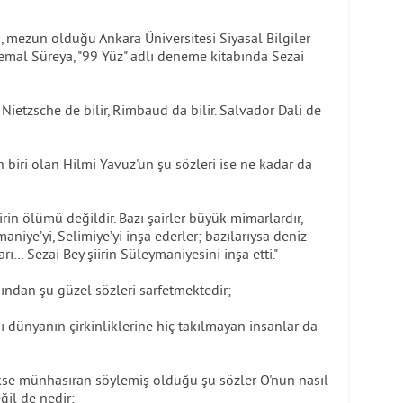
a, mezun olduğu Ankara Üniversitesi Siyasal Bilgiler
Cemal Süreya, "99 Yüz" adlı deneme kitabında Sezai
 Nietzsche de bilir, Rimbaud da bilir. Salvador Dali de
 biri olan Hilmi Yavuz'un şu sözleri ise ne kadar da
irin ölümü değildir. Bazı şairler büyük mimarlardır,
aniye’yi, Selimiye’yi inşa ederler; bazılarıysa deniz
ı… Sezai Bey şiirin Süleymaniyesini inşa etti."
ından şu güzel sözleri sarfetmektedir;
ğı dünyanın çirkinliklerine hiç takılmayan insanlar da
rekse münhasıran söylemiş olduğu şu sözler O'nun nasıl
il de nedir;