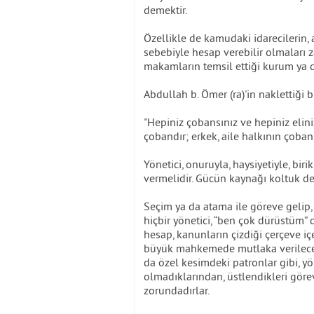
demektir.
Özellikle de kamudaki idarecilerin, 
sebebiyle hesap verebilir olmaları za
makamların temsil ettiği kurum ya da
Abdullah b. Ömer (ra)'in naklettiği 
"Hepiniz çobansınız ve hepiniz elin
çobandır; erkek, aile halkının çobanı
Yönetici, onuruyla, haysiyetiyle, bir
vermelidir. Gücün kaynağı koltuk değ
Seçim ya da atama ile göreve gelip,
hiçbir yönetici, “ben çok dürüstüm
hesap, kanunların çizdiği çerçeve iç
büyük mahkemede mutlaka verilecekti
da özel kesimdeki patronlar gibi, yö
olmadıklarından, üstlendikleri göre
zorundadırlar.