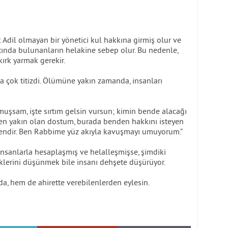
ir. Adil olmayan bir yönetici kul hakkına girmiş olur ve
ında bulunanların helakine sebep olur. Bu nedenle,
kırk yarmak gerekir.
çok titizdi. Ölümüne yakın zamanda, insanları
rmuşsam, işte sırtım gelsin vursun; kimin bende alacağı
a en yakın olan dostum, burada benden hakkını isteyen
endir. Ben Rabbime yüz akıyla kavuşmayı umuyorum.”
sanlarla hesaplaşmış ve helalleşmişse, şimdiki
ceklerini düşünmek bile insanı dehşete düşürüyor.
a, hem de ahirette verebilenlerden eylesin.