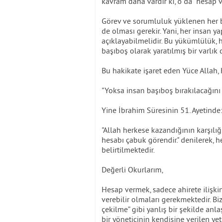
kavram daha vardır ki, o da "hesap 
Görev ve sorumluluk yüklenen her
de olması gerekir. Yani, her insan y
açıklayabilmelidir. Bu yükümlülük, ha
başıboş olarak yaratılmış bir varlık d
Bu hakikate işaret eden Yüce Allah,
"Yoksa insan başıboş bırakılacağını
Yine İbrahim Süresinin 51. Ayetinde
"Allah herkese kazandığının karşılığı
hesabı çabuk görendir." denilerek,
belirtilmektedir.
Değerli Okurlarım,
Hesap vermek, sadece ahirete ilişki
verebilir olmaları gerekmektedir. B
çekilme” gibi yanlış bir şekilde anl
bir yöneticinin kendisine verilen ye