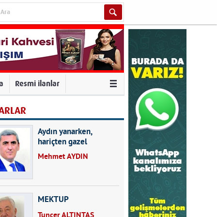
va
Resmi ilanlar
ARLAR
Aydın yanarken,
hariçten gazel
okuyarak kalpleri de
Mehmet AYDIN
kırmayın...
MEKTUP
Tuncer ALTINTAŞ