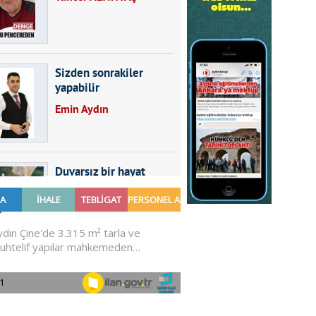
Sizden sonrakiler
yapabilir
Emin Aydın
Duvarsız bir hayat
Furkan SARICA
GÜNDEMDE NELER
OLMALI?
Ali Sarayköylü