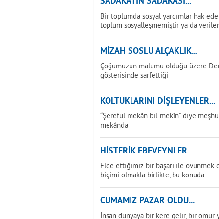
SADAKATİN SADAKASI...
Bir toplumda sosyal yardımlar hak ede
toplum sosyalleşmemiştir ya da verilen
MİZAH SOSLU ALÇAKLIK...
Çoğumuzun malumu olduğu üzere Deniz 
gösterisinde sarfettiği
KOLTUKLARINI DİŞLEYENLER...
“Şerefül mekân bil-mekîn” diye meşhur 
mekânda
HİSTERİK EBEVEYNLER...
Elde ettiğimiz bir başarı ile övünmek 
biçimi olmakla birlikte, bu konuda
CUMAMIZ PAZAR OLDU...
İnsan dünyaya bir kere gelir, bir ömür ya