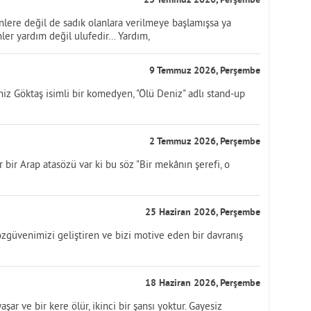
23 Temmuz 2026, Perşembe
nlere değil de sadık olanlara verilmeye başlamışsa ya
ler yardım değil ulufedir… Yardım,
9 Temmuz 2026, Perşembe
Göktaş isimli bir komedyen, "Ölü Deniz" adlı stand-up
2 Temmuz 2026, Perşembe
bir Arap atasözü var ki bu söz "Bir mekânın şerefi, o
25 Haziran 2026, Perşembe
özgüvenimizi geliştiren ve bizi motive eden bir davranış
18 Haziran 2026, Perşembe
şar ve bir kere ölür, ikinci bir şansı yoktur. Gayesiz