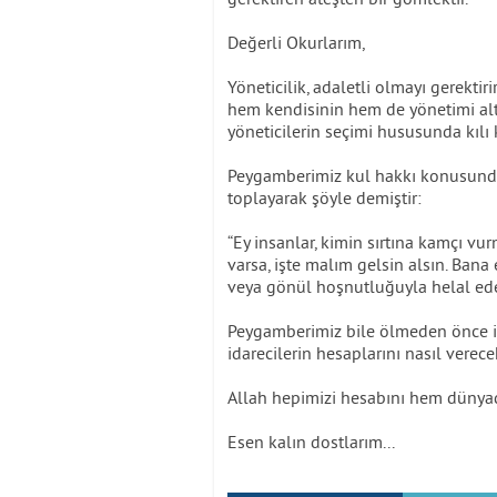
Değerli Okurlarım,
Yöneticilik, adaletli olmayı gerektir
hem kendisinin hem de yönetimi alt
yöneticilerin seçimi hususunda kılı 
Peygamberimiz kul hakkı konusunda 
toplayarak şöyle demiştir:
“Ey insanlar, kimin sırtına kamçı vu
varsa, işte malım gelsin alsın. Ban
veya gönül hoşnutluğuyla helal ed
Peygamberimiz bile ölmeden önce in
idarecilerin hesaplarını nasıl vere
Allah hepimizi hesabını hem dünyad
Esen kalın dostlarım...