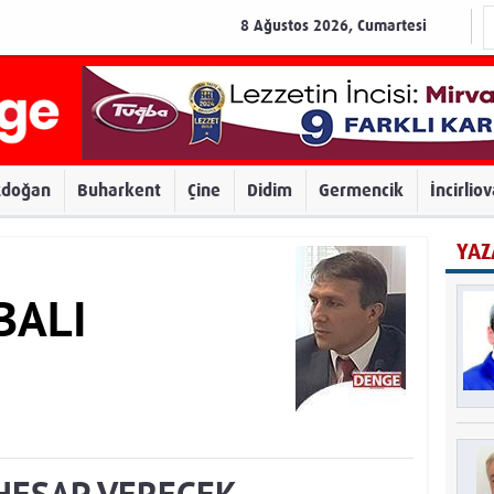
8 Ağustos 2026, Cumartesi
zdoğan
Buharkent
Çine
Didim
Germencik
İncirlio
YAZ
BALI