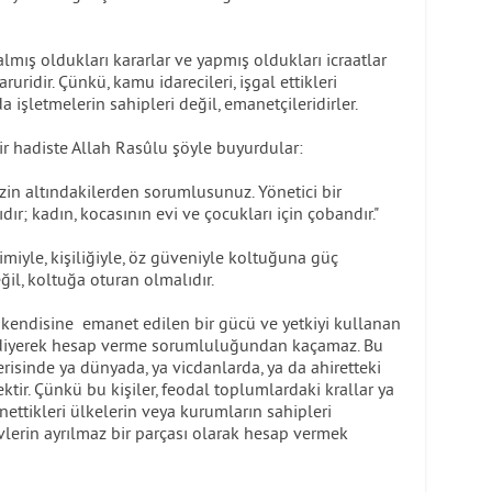
almış oldukları kararlar ve yapmış oldukları icraatlar
ruridir. Çünkü, kamu idarecileri, işgal ettikleri
 işletmelerin sahipleri değil, emanetçileridirler.
bir hadiste Allah Rasûlu şöyle buyurdular:
izin altındakilerden sorumlusunuz. Yönetici bir
dır; kadın, kocasının evi ve çocukları için çobandır."
ikimiyle, kişiliğiyle, öz güveniyle koltuğuna güç
il, koltuğa oturan olmalıdır.
 kendisine emanet edilen bir gücü ve yetkiyi kullanan
” diyerek hesap verme sorumluluğundan kaçamaz. Bu
erisinde ya dünyada, ya vicdanlarda, ya da ahiretteki
r. Çünkü bu kişiler, feodal toplumlardaki krallar ya
nettikleri ülkelerin veya kurumların sahipleri
vlerin ayrılmaz bir parçası olarak hesap vermek