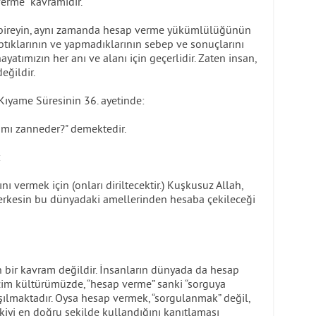
verme" kavramıdır.
 bireyin, aynı zamanda hesap verme yükümlülüğünün
aptıklarının ve yapmadıklarının sebep ve sonuçlarını
yatımızın her anı ve alanı için geçerlidir. Zaten insan,
eğildir.
 Kıyame Süresinin 36. ayetinde:
 mı zanneder?" demektedir.
:
nı vermek için (onları diriltecektir.) Kuşkusuz Allah,
 herkesin bu dünyadaki amellerinden hesaba çekileceği
n bir kavram değildir. İnsanların dünyada da hesap
izim kültürümüzde, “hesap verme” sanki “sorguya
aşılmaktadır. Oysa hesap vermek, “sorgulanmak” değil,
tkiyi en doğru şekilde kullandığını kanıtlaması