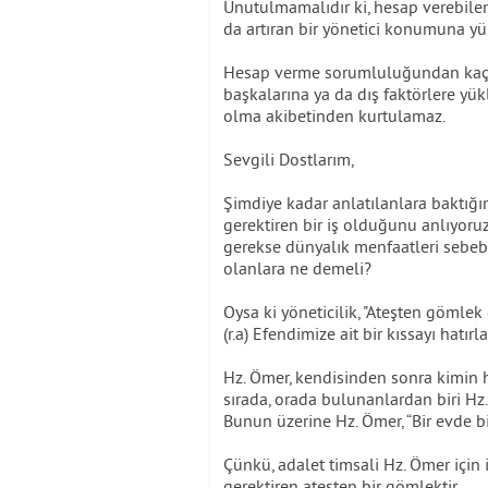
Unutulmamalıdır ki, hesap verebilen
da artıran bir yönetici konumuna yük
Hesap verme sorumluluğundan kaçın
başkalarına ya da dış faktörlere yükl
olma akibetinden kurtulamaz.
Sevgili Dostlarım,
Şimdiye kadar anlatılanlara baktığım
gerektiren bir iş olduğunu anlıyoru
gerekse dünyalık menfaatleri sebebi
olanlara ne demeli?
Oysa ki yöneticilik, "Ateşten gömlek 
(r.a) Efendimize ait bir kıssayı hatır
Hz. Ömer, kendisinden sonra kimin ha
sırada, orada bulunanlardan biri Hz.
Bunun üzerine Hz. Ömer, “Bir evde bi
Çünkü, adalet timsali Hz. Ömer için i
gerektiren ateşten bir gömlektir.