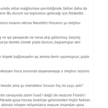
umda oklar mağdurlara çevrildiğinde, failler daha da
lenir. Bu durum ise toplumun geleceği için felakettir...
örünce insanın aklına Nasrettin Hocanın şu meşhur
ş ve işe yarayacak ne varsa alıp götürmüş. Geçmiş
ca'ya destek olmak şöyle dursun, başlamışlar akıl
 bir köpek bağlasaydın ya, amma derin uyumuşsun, şöyle
i bekleyen hoca sonunda dayanamayıp o meşhur sözünü
 bende, ama şu mendebur hırsızın hiç mi suçu yok?
tin savaşında zalim İsrail'i değil de mazlum Filistin'i
 fıkrada güya hocayı teselliye gelenlerden hiçbir farkları
mü altında inleyen milyonlarca masum insandan yana