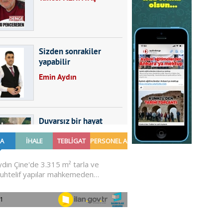
Sizden sonrakiler
yapabilir
Emin Aydın
Duvarsız bir hayat
Furkan SARICA
GÜNDEMDE NELER
OLMALI?
Ali Sarayköylü