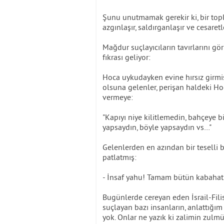
Şunu unutmamak gerekir ki, bir topl
azgınlaşır, saldırganlaşır ve cesaret
Mağdur suçlayıcıların tavırlarını g
fıkrası geliyor:
Hoca uykudayken evine hırsız girmi
olsuna gelenler, perişan haldeki Ho
vermeye:
"Kapıyı niye kilitlemedin, bahçeye
yapsaydın, böyle yapsaydın vs…"
Gelenlerden en azından bir tesell
patlatmış:
- İnsaf yahu! Tamam bütün kabahat
Bugünlerde cereyan eden İsrail-Filis
suçlayan bazı insanların, anlattığım
yok. Onlar ne yazık ki zalimin zul