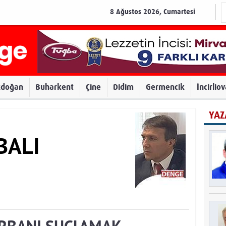
8 Ağustos 2026, Cumartesi
zdoğan
Buharkent
Çine
Didim
Germencik
İncirlio
YAZ
BALI