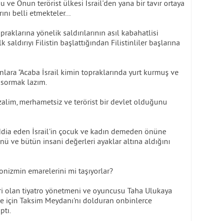
u ve Onun terörist ülkesi İsrail'den yana bir tavır ortaya
ını belli etmekteler...
topraklarına yönelik saldırılarının asıl kabahatlisi
ilk saldırıyı Filistin başlattığından Filistinliler başlarına
lara "Acaba İsrail kimin topraklarında yurt kurmuş ve
e sormak lazım.
 zalim, merhametsiz ve terörist bir devlet olduğunu
ddia eden İsrail'in çocuk ve kadın demeden önüne
ü ve bütün insani değerleri ayaklar altına aldığını
onizmin emarelerini mi taşıyorlar?
iri olan tiyatro yönetmeni ve oyuncusu Taha Ulukaya
zze için Taksim Meydanı'nı dolduran onbinlerce
ptı.