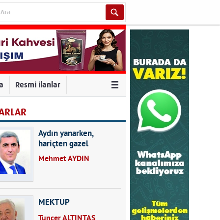
va
Resmi ilanlar
ARLAR
Aydın yanarken,
hariçten gazel
okuyarak kalpleri de
Mehmet AYDIN
kırmayın...
MEKTUP
Tuncer ALTINTAŞ