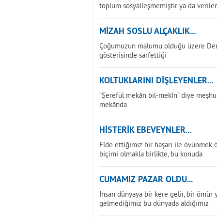
toplum sosyalleşmemiştir ya da verilen
MİZAH SOSLU ALÇAKLIK...
Çoğumuzun malumu olduğu üzere Deniz 
gösterisinde sarfettiği
KOLTUKLARINI DİŞLEYENLER...
“Şerefül mekân bil-mekîn” diye meşhur 
mekânda
HİSTERİK EBEVEYNLER...
Elde ettiğimiz bir başarı ile övünmek 
biçimi olmakla birlikte, bu konuda
CUMAMIZ PAZAR OLDU...
İnsan dünyaya bir kere gelir, bir ömür ya
gelmediğimiz bu dünyada aldığımız