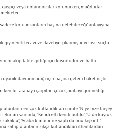
katil, gaspçı veya dolandırıcılar korunurken, mağdurlar
ekteler...
 sadece kötü insanların başına gelebileceği' anlayışına
k giyinerek tecavüze davetiye çıkarmıştır ve asıl suçlu
vini bırakıp tatile gittiği için kusurludur ve hatta
m uyanık davranmadığı için başına geleni haketmiştir...
erken bir arabaya çarpılan çocuk, arabayı görmediği
olanların en çok kullandıkları cümle "Niye bize birşey
r. Bunun yanında, "Kendi etti kendi buldu", "O da kuyruk
 sokakta", "Acaba kimbilir ne yaptı da onu kışkırttı"
na sahip olanların sıkça kullandıkları ithamlardan