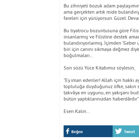
Bu zihniyeti bozuk adam paylaşımın
ama gerçekten artık mide bulandırı
fareleri için yürüyorsun. Güzel. Deva
Bu tiyatrocu bozuntusuna göre Filistin
insanlarmış ve Filistine destek ama
bulandırıyorlarmış. İçimden "Geber u
biri için canını sıkmaya değmez diy
boğulmaları...
Son sözü Yüce Kitabımız söylesin;
"Ey iman edenler! Allah için hakkı a
topluluğa duyduğunuz öfke, sakın s
takvâya en uygunu, en yakışanı budu
bütün yaptıklarınızdan haberdârdır"
Esen Kalın...
Beğen
Tweet