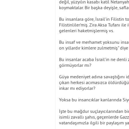
değil, yüzyılın kasabı katil Netanyah
koymaktalar. Bir başka deyişle, saflar
Bu insanlara göre, İsrail'in Filistin 
Filistinliler'miş. Zira Aksa Tufanı ile 
gelenleri haketmişlermiş vs.
Bu insaf ve merhamet yoksunu insan
on yıllardır kimlere zulmetmiş" diy
Bu insanlar acaba İsrail'in ne denli
görmüyorlar mı?
Güya medeniyet adına savaştığını i
çıkan herkesi acımasızca öldürdüğün
inkar mı ediyorlar?
Yoksa bu insancıklar kanlarında Siy
İşte bu mağdur suçlayıcılarından b
isimli zavallı şahıs, geçenlerde Ga
vatandaşımızla ilgili bir paylaşım ya