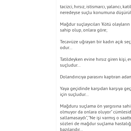
tacizci, hırsız, istismarcı, yalancı, 
neredeyse suçlu konumuna düşürülm
Mağdur suçlayıcıları 'Kötü olayların
sahip olup, onlara göre;
Tecavüze uğrayan bir kadın açık seçi
odur...
Tatildeyken evine hırsız giren kişi, e
suçludur...
Dolandırıcıya parasını kaptıran ada
Yaya geçidinde karşıdan karşıya geç
için suçludur...
Mağduru suçlama ön yargısına sahip 
olmuyor da onlara oluyor" cümlesidi
sallamasaydı", "Ne işi varmış o saatte
sözleri de mağdur suçlama hastalığı
bazılarıdır...