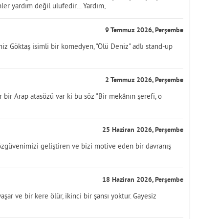
ler yardım değil ulufedir… Yardım,
9 Temmuz 2026, Perşembe
Göktaş isimli bir komedyen, "Ölü Deniz" adlı stand-up
2 Temmuz 2026, Perşembe
bir Arap atasözü var ki bu söz "Bir mekânın şerefi, o
25 Haziran 2026, Perşembe
özgüvenimizi geliştiren ve bizi motive eden bir davranış
18 Haziran 2026, Perşembe
şar ve bir kere ölür, ikinci bir şansı yoktur. Gayesiz