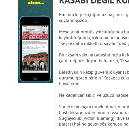
KASABI DEĞİL KU
Eminim ki pek çoğumuz başımıza gel
suçlanmışızdır...
Mesela bir otobüs yolculuğunda baga
kaybolduğunda, yakın bir arkadaşınız
"Keşke daha dikkatli olsaydın" dediğ
Bir akşam vakti arkadaşlarınızla k
çaldırdığınızı duyan babanızın, "O saa
Belediyenin kazıp güvenlik uyarısı
durumu gören birinin "Koskoca çukur
hayal edin...
Ne kadar can sıkıcı ve üzücü hadise
Sadece birkaçını örnek olarak verdi
hastalıklarımızdan birinin tezahürü
Suçlayıcılık (Victim Blaming)" diye 
parçası haline gelen söz konusu ha