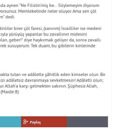
da aynen "Ne Filistin’miş be... Söylemeyim diyorum
yorsunuz. Memleketinde neler oluyor. Ama sen çöl
m" dedi.
liler birer çöl faresi, (sanırım) İsrailliler ise medeni
cıyla yürüyüş yapanlar bu zavallının midesini
lan, geber!" diye haykırmak geliyor da, sonra zavallı
erek susuyorum. Tek duam, bu gibilerin kinlerinde
yakta tutan ve adâletle şâhitlik eden kimseler olun. Bir
izi adâletsiz davranmaya sevketmesin! Adâletli olun;
r. Allah’a karşı gelmekten sakının. Şüphesiz Allah,
 (Maide:8)
Paylaş