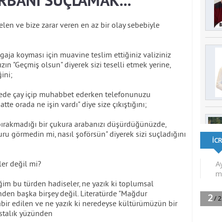
RBANI SUÇLAMAK...
en ve bize zarar veren en az bir olay sebebiyle
ja koyması için muavine teslim ettiğiniz valiziniz
ın "Geçmiş olsun" diyerek sizi teselli etmek yerine,
ini;
afede çay içip muhabbet ederken telefonunuzu
tte orada ne işin vardı" diye size çıkıştığını;
 bırakmadığı bir çukura arabanızı düşürdüğünüzde,
u görmedin mi, nasıl şoförsün" diyerek sizi suçladığını
ler değil mi?
ğim bu türden hadiseler, ne yazık ki toplumsal
nden başka birşey değil. Literatürde "Mağdur
tabir edilen ve ne yazık ki neredeyse kültürümüzün bir
stalık yüzünden