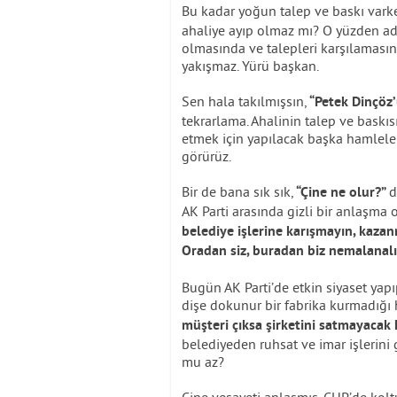
Bu kadar yoğun talep ve baskı vark
ahaliye ayıp olmaz mı? O yüzden ad
olmasında ve talepleri karşılamasın
yakışmaz. Yürü başkan.
Sen hala takılmışsın,
“Petek Dinçöz’
tekrarlama. Ahalinin talep ve baskıs
etmek için yapılacak başka hamleler
görürüz.
Bir de bana sık sık,
d
“Çine ne olur?”
AK Parti arasında gizli bir anlaşma 
belediye işlerine karışmayın, kazan
Oradan siz, buradan biz nemalanal
Bugün AK Parti’de etkin siyaset yap
dişe dokunur bir fabrika kurmadığı
müşteri çıksa şirketini satmayacak 
belediyeden ruhsat ve imar işlerini
mu az?