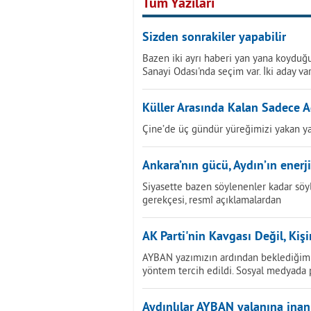
Tüm Yazıları
Sizden sonrakiler yapabilir
Bazen iki ayrı haberi yan yana koyduğu
Sanayi Odası'nda seçim var. İki aday var
Küller Arasında Kalan Sadece A
Çine’de üç gündür yüreğimizi yakan ya
Ankara’nın gücü, Aydın’ın enerji
Siyasette bazen söylenenler kadar söy
gerekçesi, resmî açıklamalardan
AK Parti'nin Kavgası Değil, Kiş
AYBAN yazımızın ardından beklediğimi
yöntem tercih edildi. Sosyal medyada
Aydınlılar AYBAN yalanına ina