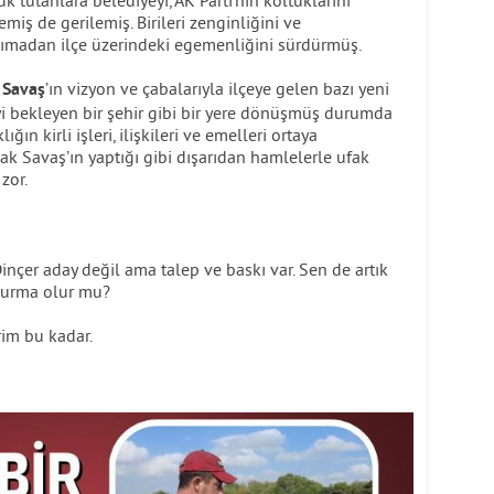
k tutanlara belediyeyi, AK Parti’nin koltuklarını
emiş de gerilemiş. Birileri zenginliğini ve
anımadan ilçe üzerindeki egemenliğini sürdürmüş.
’ın vizyon ve çabalarıyla ilçeye gelen bazı yeni
 Savaş
 bekleyen bir şehir gibi bir yere dönüşmüş durumda
ğın kirli işleri, ilişkileri ve emelleri ortaya
Savaş’ın yaptığı gibi dışarıdan hamlelerle ufak
zor.
inçer aday değil ama talep ve baskı var. Sen de artık
 durma olur mu?
rim bu kadar.