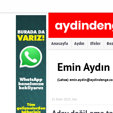
Anasayfa
Aydın
Efeler
Bo
Emin Aydın
(Lahza)
emin.aydin@aydindenge.co
31 Ekim 2023, Salı