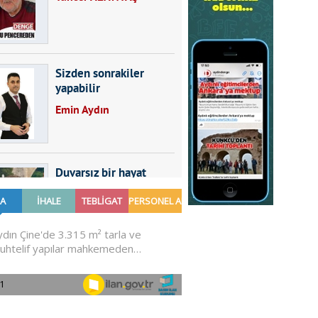
Sizden sonrakiler
yapabilir
Emin Aydın
Duvarsız bir hayat
Furkan SARICA
GÜNDEMDE NELER
OLMALI?
Ali Sarayköylü