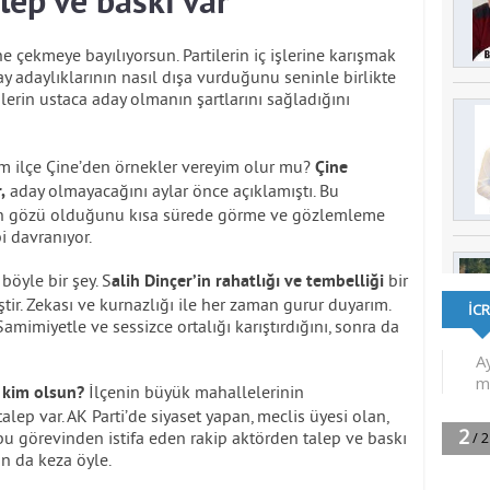
lep ve baskı var
e çekmeye bayılıyorsun. Partilerin iç işlerine karışmak
y adaylıklarının nasıl dışa vurduğunu seninle birlikte
lerin ustaca aday olmanın şartlarını sağladığını
m ilçe Çine’den örnekler vereyim olur mu?
Çine
aday olmayacağını aylar önce açıklamıştı. Bu
,
erin gözü olduğunu kısa sürede görme ve gözlemleme
i davranıyor.
böyle bir şey. S
bir
alih Dinçer’in rahatlığı ve tembelliği
ştir. Zekası ve kurnazlığı ile her zaman gurur duyarım.
Samimiyetle ve sessizce ortalığı karıştırdığını, sonra da
İlçenin büyük mahallelerinin
a kim olsun?
lep var. AK Parti’de siyaset yapan, meclis üyesi olan,
 bu görevinden istifa eden rakip aktörden talep ve baskı
an da keza öyle.