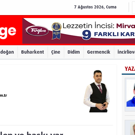
7 Ağustos 2026, Cuma
zdoğan
Buharkent
Çine
Didim
Germencik
İncirlio
YAZ
m.tr