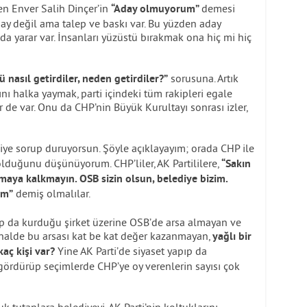
en Enver Salih Dinçer’in
demesi
“Aday olmuyorum”
ay değil ama talep ve baskı var. Bu yüzden aday
da yarar var. İnsanları yüzüstü bırakmak ona hiç mi hiç
sorusuna. Artık
ü nasıl getirdiler, neden getirdiler?”
ını halka yaymak, parti içindeki tüm rakipleri egale
 de var. Onu da CHP’nin Büyük Kurultayı sonrası izler,
iye sorup duruyorsun. Şöyle açıklayayım; orada CHP ile
olduğunu düşünüyorum. CHP’liler, AK Partililere,
“Sakın
maya kalkmayın. OSB sizin olsun, belediye bizim.
demiş olmalılar.
ım”
ıp da kurduğu şirket üzerine OSB’de arsa almayan ve
 halde bu arsası kat be kat değer kazanmayan,
yağlı bir
Yine AK Parti’de siyaset yapıp da
kaç kişi var?
 gördürüp seçimlerde CHP’ye oy verenlerin sayısı çok