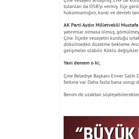
Çine vesayeti anlaşmış, CHP’de koltu
tutanları da OSB’yi vermiş. İlçe geril
hükümranlığını, kural ve devleti t
AK Parti Aydın Milletvekili Mustafa
yatırımlar olmasa ölmüş, gömülmeyi
Çine. İlçede vesayetin kurduğu ortaklı
dökülmeden düzelme bekleme. Ancak 
gelişmeler olabilir. Köklü değişikler 
Yani demem o ki;
Çine Belediye Başkanı Enver Salih D
farkına var. Daha fazla bana sorup
Benim de uzaktan söyleyebilecekle