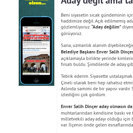
Aday değil ama ta
Beni siyasetin sıcak gündeminin için
haddimize değil. Açık edilmemiş ada
gözlemliyoruz.
diyen
“Aday değilim”
görüyoruz.
Sana, uzmanlık alanım diyebileceği
Belediye Başkanı Enver Salih Dinçer
açıklamayla birlikte yerinde kiml
fırsatı buldu. Şimdilerde de aday gib
Tebrik ederim. Siyasette ustalaşmak 
Çineli olarak beni hep rahatsız etmi
Aslında samimi de bir yapısı vardır. 
izlediğini çok gördüm.
Enver Salih Dinçer aday olmasın d
muhtarlarından kendisine baskı ve ta
milletvekili aday adayı olduğu için
var. İlçenin önde gelen esnaflarınd