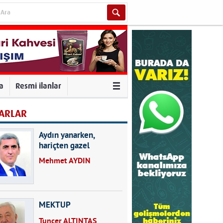
va
Resmi ilanlar
ARLAR
Aydın yanarken,
hariçten gazel
okuyarak kalpleri de
Mehmet AYDIN
kırmayın...
MEKTUP
Tuncer ALTINTAŞ