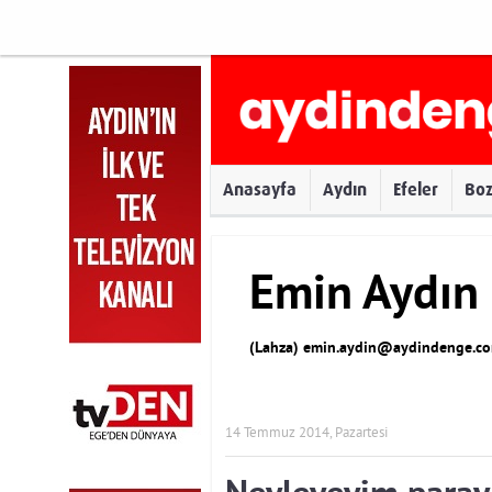
Anasayfa
Aydın
Efeler
Bo
Emin Aydın
(Lahza)
emin.aydin@aydindenge.co
14 Temmuz 2014, Pazartesi