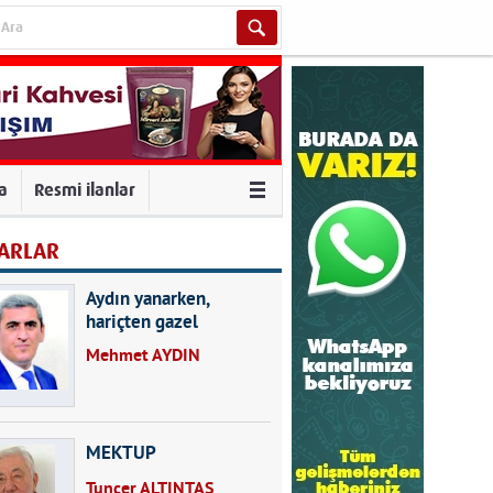
va
Resmi ilanlar
ARLAR
Aydın yanarken,
hariçten gazel
okuyarak kalpleri de
Mehmet AYDIN
kırmayın...
MEKTUP
Tuncer ALTINTAŞ