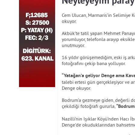
Neyleyeyim paray
Cem Ulucan, Marmaris’in Selimiye K
okuyor.
Akbük’te tatil yapan Mehmet Panayırcı
yorumluyor, telefonla arayıp eksikler
unutmuyor.
16 yıldır görüşemediğim, eski iş ark
fotoğrafını çekip bana yolluyor.
“Yatağan’a geliyor Denge ama Kava
talebi ertesi gün gerçekleşiyor ve a
Denge okuyor.
Bodrum’a gezmeye giden, değerli dos
çekildiği fotoğrafı gururla,
“Bodrum
Nazilli’nin Işıklar Köyü’nden Hacı
Denge’de okuduklarından bahsetm