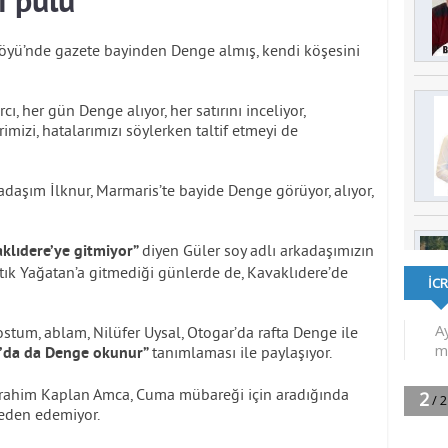
ı pulu
öyü’nde gazete bayinden Denge almış, kendi köşesini
, her gün Denge alıyor, her satırını inceliyor,
imizi, hatalarımızı söylerken taltif etmeyi de
adaşım İlknur, Marmaris’te bayide Denge görüyor, alıyor,
diyen Güler soy adlı arkadaşımızın
klıdere’ye gitmiyor”
rtık Yağatan’a gitmediği günlerde de, Kavaklıdere’de
tum, ablam, Nilüfer Uysal, Otogar’da rafta Denge ile
tanımlaması ile paylaşıyor.
’da da Denge okunur”
 İbrahim Kaplan Amca, Cuma mübareği için aradığında
eden edemiyor.