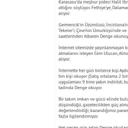
Karacasu’da meşhur pideci Halil İb
attığını söylüyor. Fethiye’ye, Dalama
arıyor.
Germencik’in Üzümlüsü, İncirliova’nı
Tekeler’i, Çine’nin Umurköyü’nde v
saatlerinden itibaren Denge okunuy
İnternet sitemizde yayınlanmayan k
atmalarını isteyen Cem Ulucan, Alm
alıyor.
İnternette her gün binlerce kişi Ayd
bin kişi okuyor (Satış ortalama 2 bi
uygulaması 9 bine yakın indirildi, b
tadında Denge okuyor.
Bir takım imkan ve gücü elinde bul
düşündüğü, gazetecilikten güç alm
değerlendirdiği, kazandığımız paranı
fazla ilgilendirmiyor.
Her geçen gün artan Denge okurların