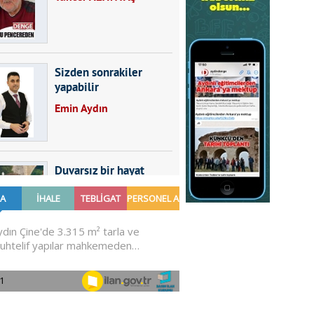
Sizden sonrakiler
yapabilir
Emin Aydın
Duvarsız bir hayat
Furkan SARICA
GÜNDEMDE NELER
OLMALI?
Ali Sarayköylü