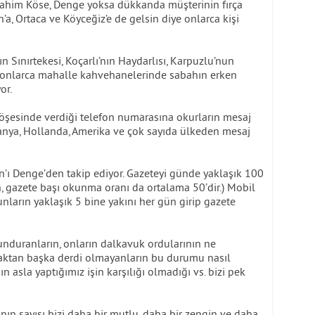
rahim Köse, Denge yoksa dükkanda müşterinin fırça
n’a, Ortaca ve Köyceğiz’e de gelsin diye onlarca kişi
n Sınırtekesi, Koçarlı’nın Haydarlısı, Karpuzlu’nun
e onlarca mahalle kahvehanelerinde sabahın erken
or.
öşesinde verdiği telefon numarasına okurların mesaj
anya, Hollanda, Amerika ve çok sayıda ülkeden mesaj
ın’ı Denge’den takip ediyor. Gazeteyi günde yaklaşık 100
n, gazete başı okunma oranı da ortalama 50’dir.) Mobil
unların yaklaşık 5 bine yakını her gün girip gazete
unduranların, onların dalkavuk ordularının ne
aktan başka derdi olmayanların bu durumu nasıl
n asla yaptığımız işin karşılığı olmadığı vs. bizi pek
ın sayısı bizi daha bir mutlu, daha bir zengin ve daha