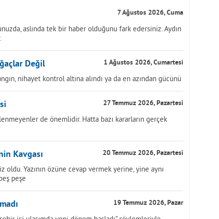
7 Ağustos 2026, Cuma
nuzda, aslında tek bir haber olduğunu fark edersiniz. Aydın
.
ğaçlar Değil
1 Ağustos 2026, Cumartesi
ngın, nihayet kontrol altına alındı ya da en azından gücünü
si
27 Temmuz 2026, Pazartesi
lenmeyenler de önemlidir. Hatta bazı kararların gerçek
inin Kavgası
20 Temmuz 2026, Pazartesi
z oldu. Yazının özüne cevap vermek yerine, yine aynı
 peş peşe
nmadı
19 Temmuz 2026, Pazar
, “şehir içi ulaşımda yeni dönem başladı” söylemleriyle