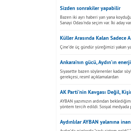
Sizden sonrakiler yapabilir
Bazen iki ayrı haberi yan yana koyduğu
Sanayi Odası'nda seçim var. İki aday var
Küller Arasında Kalan Sadece A
Çine’de üç gündür yüreğimizi yakan ya
Ankara’nın gücü, Aydın’ın enerji
Siyasette bazen söylenenler kadar söy
gerekçesi, resmî açıklamalardan
AK Parti'nin Kavgası Değil, Kiş
AYBAN yazımızın ardından beklediğimi
yöntem tercih edildi. Sosyal medyada
Aydınlılar AYBAN yalanına ina
Aydın’da günlerdir “raylı sistem geldi”