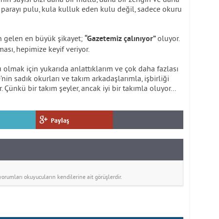
, parayı pulu, kula kulluk eden kulu değil, sadece okuru
n gelen en büyük şikayet;
oluyor.
“Gazetemiz çalınıyor”
ası, hepimize keyif veriyor.
u olmak için yukarıda anlattıklarım ve çok daha fazlası
’nin sadık okurları ve takım arkadaşlarımla, işbirliği
Çünkü bir takım şeyler, ancak iyi bir takımla oluyor...
Paylaş
rumları okuyucuların kendilerine ait görüşlerdir.