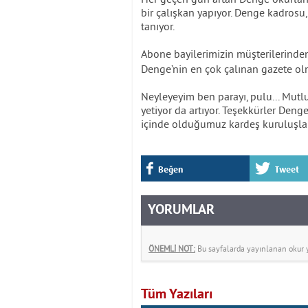
bir çalışkan yapıyor. Denge kadrosu
tanıyor.
Abone bayilerimizin müşterilerinde
Denge’nin en çok çalınan gazete olm
Neyleyeyim ben parayı, pulu... Mutl
yetiyor da artıyor. Teşekkürler Denge
içinde olduğumuz kardeş kuruluşlar. 
Beğen
Tweet
YORUMLAR
ÖNEMLİ NOT:
Bu sayfalarda yayınlanan okur yo
Tüm Yazıları