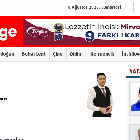
8 Ağustos 2026, Cumartesi
zdoğan
Buharkent
Çine
Didim
Germencik
İncirlio
YAZ
m.tr