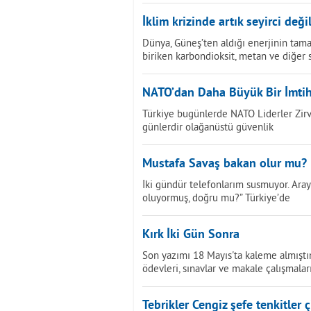
İklim krizinde artık seyirci değil
Dünya, Güneş’ten aldığı enerjinin tama
biriken karbondioksit, metan ve diğer 
NATO’dan Daha Büyük Bir İmti
Türkiye bugünlerde NATO Liderler Zirves
günlerdir olağanüstü güvenlik
Mustafa Savaş bakan olur mu?
İki gündür telefonlarım susmuyor. Ara
oluyormuş, doğru mu?” Türkiye’de
Kırk İki Gün Sonra
Son yazımı 18 Mayıs'ta kaleme almıştı
ödevleri, sınavlar ve makale çalışmalar
Tebrikler Cengiz şefe tenkitler çi