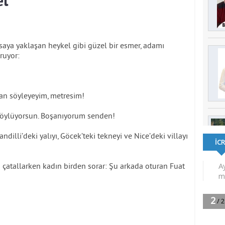
el
asaya yaklaşan heykel gibi güzel bir esmer, adamı
ruyor:
an söyleyeyim, metresim!
 söylüyorsun. Boşanıyorum senden!
ndilli’deki yalıyı, Göcek’teki tekneyi ve Nice’deki villayı
ni çatallarken kadın birden sorar: Şu arkada oturan Fuat