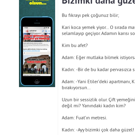
Bizimki daha güz
Bu fıkrayı pek çoğunuz bilir;
Kari koca yemek yiyor... O sırada m
selamlayıp geçiyor. Adamın karısı so
Kim bu afet?
Adam: Eğer mutlaka bilmek istiyors
Kadın: -Bir de bu kadar pervasızca
Adam: -Yani Etiler’deki apartmanı, Ka
bırakıyorsun...
Uzun bir sessizlik olur. Çift yemeği
değil mi? Yanındaki kadın kim?
Adam: Fuat’ın metresi.
Kadın: -Ayy bizimki çok daha güzel!