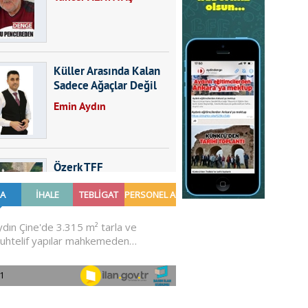
Küller Arasında Kalan
Sadece Ağaçlar Değil
Emin Aydın
Özerk TFF
Furkan SARICA
GÜNDEMDE NELER
OLMALI?
Ali Sarayköylü