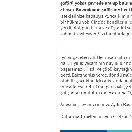
şoförü yoksa çevrede aranıp buluns
alınsın. Bu arabanın şoförüne her t
isteklerinize kapalıyız. Ayrıca, kimin
bir hükmü yok. Çine’de kendilerini el
yetkilerini, paralarını ve güçlerini
zahmet söyleyiver. Sizi buralarda pe
İyi bir gazeteciydi. Her insan gibi
da, 51 yıllık yaşamının büyük bir b
başaramadı. Kızdı ve çöpü kaynağınd
geçti. Baktı yanlış yerde, döndü mü
olabilir, çocukları için arkasında mal
mücadelesi oldu. O’nu parasıyla, ye
çalışanlar unutulup gidecek ama O, 
Ailesinin, sevenlerinin ve Aydın Bas
Ruhun şad, mekanın cennet olsun Y