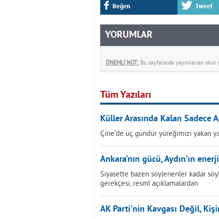
Beğen
Tweet
YORUMLAR
ÖNEMLİ NOT:
Bu sayfalarda yayınlanan okur yo
Tüm Yazıları
Küller Arasında Kalan Sadece A
Çine’de üç gündür yüreğimizi yakan ya
Ankara’nın gücü, Aydın’ın enerji
Siyasette bazen söylenenler kadar söy
gerekçesi, resmî açıklamalardan
AK Parti'nin Kavgası Değil, Kiş