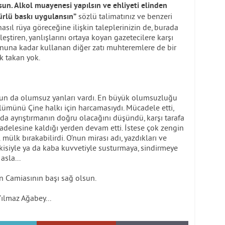
un. Alkol muayenesi yapılsın ve ehliyeti elinden
sözlü talimatınız ve benzeri
ürlü baskı uygulansın”
 nasıl rüya göreceğine ilişkin taleplerinizin de, burada
eştiren, yanlışlarını ortaya koyan gazetecilere karşı
 sonuna kadar kullanan diğer zatı muhteremlere de bir
k takan yok.
 onun da olumsuz yanları vardı. En büyük olumsuzluğu
ölümünü Çine halkı için harcamasıydı. Mücadele etti,
a ayrıştırmanın doğru olacağını düşündü, karşı tarafa
cadelesine kaldığı yerden devam etti. İstese çok zengin
 mülk bırakabilirdi. O’nun mirası adı, yazdıkları ve
tkisiyle ya da kaba kuvvetiyle susturmaya, sindirmeye
asla...
ın Camiasının başı sağ olsun.
ılmaz Ağabey...