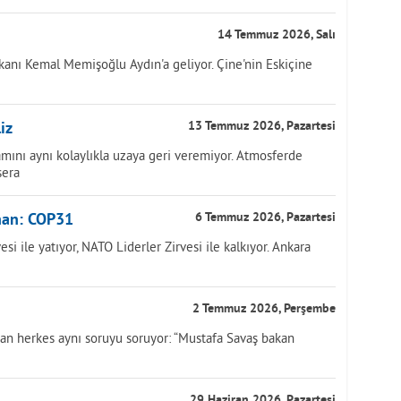
14 Temmuz 2026, Salı
anı Kemal Memişoğlu Aydın'a geliyor. Çine'nin Eskiçine
iz
13 Temmuz 2026, Pazartesi
mını aynı kolaylıkla uzaya geri veremiyor. Atmosferde
sera
han: COP31
6 Temmuz 2026, Pazartesi
i ile yatıyor, NATO Liderler Zirvesi ile kalkıyor. Ankara
2 Temmuz 2026, Perşembe
yan herkes aynı soruyu soruyor: “Mustafa Savaş bakan
29 Haziran 2026, Pazartesi