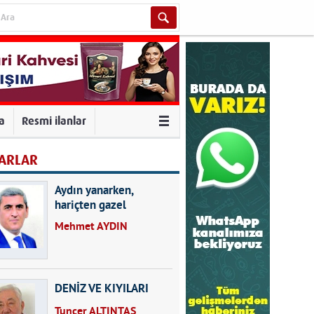
va
Resmi ilanlar
ARLAR
Aydın yanarken,
hariçten gazel
okuyarak kalpleri de
Mehmet AYDIN
kırmayın...
DENİZ VE KIYILARI
Tuncer ALTINTAŞ