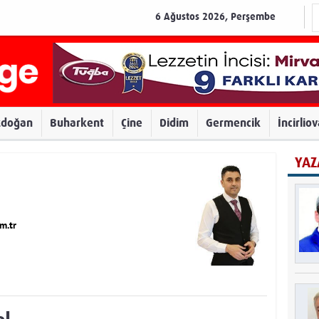
6 Ağustos 2026, Perşembe
zdoğan
Buharkent
Çine
Didim
Germencik
İncirlio
YAZ
m.tr