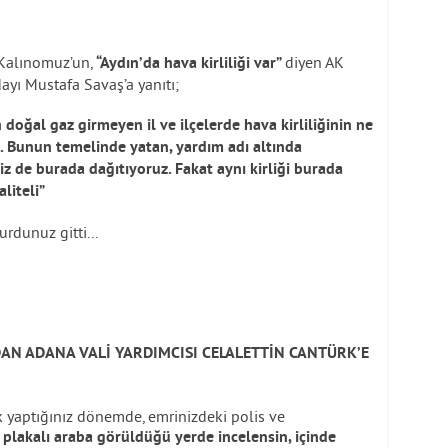
 Kalınomuz’un,
diyen AK
“Aydın’da hava kirliliği var”
ayı Mustafa Savaş’a yanıtı;
 doğal gaz girmeyen il ve ilçelerde hava kirliliğinin ne
 Bunun temelinde yatan, yardım adı altında
Biz de burada dağıtıyoruz. Fakat aynı kirliği burada
liteli”
kurdunuz gitti...
DAN ADANA VALİ YARDIMCISI CELALETTİN CANTÜRK’E
 yaptığınız dönemde, emrinizdeki polis ve
 plakalı araba görüldüğü yerde incelensin, içinde