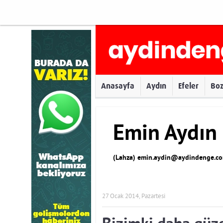
Anasayfa
Aydın
Efeler
Bo
Emin Aydın
(Lahza)
emin.aydin@aydindenge.co
27 Ocak 2014, Pazartesi