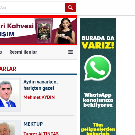
va
Resmi ilanlar
ARLAR
Aydın yanarken,
hariçten gazel
okuyarak kalpleri de
Mehmet AYDIN
kırmayın...
MEKTUP
Tuncer ALTINTAŞ