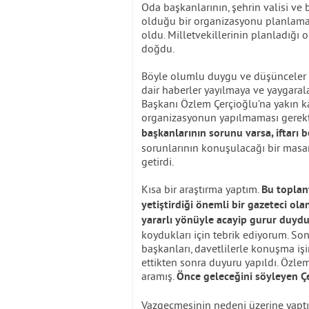
Oda başkanlarının, şehrin valisi ve 
olduğu bir organizasyonu planlamas
oldu. Milletvekillerinin planladığı 
doğdu.
Böyle olumlu duygu ve düşünceler i
dair haberler yayılmaya ve yaygaral
Başkanı Özlem Çerçioğlu’na yakın ka
organizasyonun yapılmaması gerekti
başkanlarının sorunu varsa, iftarı 
sorunlarının konuşulacağı bir masa
getirdi.
Kısa bir araştırma yaptım.
Bu toplan
yetiştirdiği önemli bir gazeteci o
yararlı yönüyle acayip gurur duyd
koydukları için tebrik ediyorum. Son
başkanları, davetlilerle konuşma işi
ettikten sonra duyuru yapıldı. Özl
aramış.
Önce geleceğini söyleyen Ç
Vazgeçmesinin nedeni üzerine yaptı