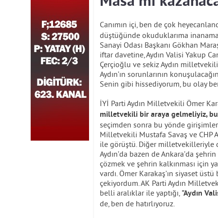
Masa mı kazanaca
Canımın içi, ben de çok heyecanlan
düştüğünde okuduklarıma inanamadı
Sanayi Odası Başkanı Gökhan Maraş 
iftar davetine, Aydın Valisi Yakup 
Çerçioğlu ve sekiz Aydın milletvekil
Aydın’ın sorunlarının konuşulacağın
Senin gibi hissediyorum, bu olay ben
İYİ Parti Aydın Milletvekili Ömer Ka
milletvekili bir araya gelmeliyiz, b
seçimden sonra bu yönde girişimleri
Milletvekili Mustafa Savaş ve CHP A
ile görüştü. Diğer milletvekilleriyle
Aydın’da bazen de Ankara’da şehrin s
çözmek ve şehrin kalkınması için ya
vardı. Ömer Karakaş’ın siyaset üstü 
çekiyordum. AK Parti Aydın Milletv
belli aralıklar ile yaptığı,
"Aydın Val
de, ben de hatırlıyoruz.