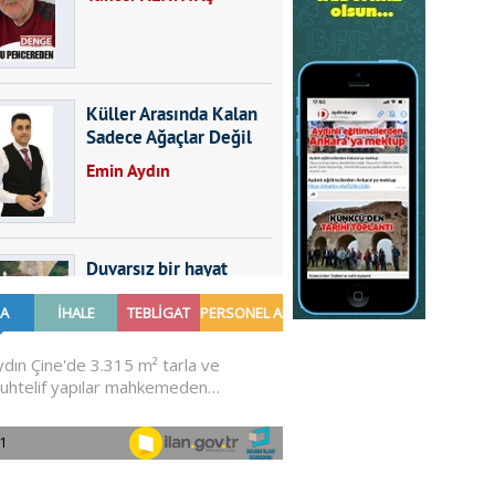
Küller Arasında Kalan
Sadece Ağaçlar Değil
Emin Aydın
Duvarsız bir hayat
Furkan SARICA
GÜNDEMDE NELER
OLMALI?
Ali Sarayköylü