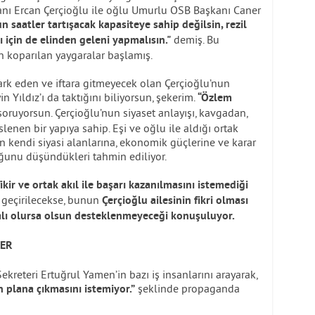
kanı Ercan Çerçioğlu ile oğlu Umurlu OSB Başkanı Caner
 saatler tartışacak kapasiteye sahip değilsin, rezil
demiş. Bu
 için de elinden geleni yapmalısın."
n koparılan yaygaralar başlamış.
ark eden ve iftara gitmeyecek olan Çerçioğlu’nun
 Yıldız’ı da taktığını biliyorsun, şekerim.
“Özlem
soruyorsun. Çerçioğlu’nun siyaset anlayışı, kavgadan,
lenen bir yapıya sahip. Eşi ve oğlu ile aldığı ortak
ğin kendi siyasi alanlarına, ekonomik güçlerine ve karar
ğunu düşündükleri tahmin ediliyor.
ikir ve ortak akıl ile başarı kazanılmasını istemediği
a geçirilecekse, bunun
Çerçioğlu ailesinin fikri olması
dalı olursa olsun desteklenmeyeceği konuşuluyor.
LER
kreteri Ertuğrul Yamen’in bazı iş insanlarını arayarak,
şeklinde propaganda
n plana çıkmasını istemiyor.”