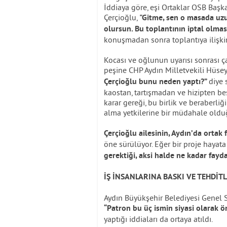
İddiaya göre, eşi Ortaklar OSB Baş
Çerçioğlu,
"Gitme, sen o masada uzun
olursun. Bu toplantının iptal olması
konuşmadan sonra toplantıya ilişki
Kocası ve oğlunun uyarısı sonrası ç
peşine CHP Aydın Milletvekili Hüseyin
diye 
Çerçioğlu bunu neden yaptı?”
kaostan, tartışmadan ve hizipten bes
karar gereği, bu birlik ve beraberli
alma yetkilerine bir müdahale oldu
Çerçioğlu ailesinin, Aydın’da ortak f
öne sürülüyor. Eğer bir proje hayat
gerektiği, aksi halde ne kadar fay
İŞ İNSANLARINA BASKI VE TEHDİT
Aydın Büyükşehir Belediyesi Genel Se
“Patron bu üç ismin siyasi olarak ö
yaptığı iddiaları da ortaya atıldı.