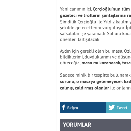
Yani canımın içi,
Çerçioğlu’nun tüm 
gazeteci ve trollerin şantajlarına r
Şimdilik Çerçioğlu ile Yıldız katılmı
şekilde geleceklerini vurguluyor. İp
safsatalar işe yaramadı. Sahura ka
önerileri tartışılacak.
Aydın için gerekli olan bu masa, Öz
bildiklerimi, duyduklarımı ve düşün
göreceğiz;
masa mı kazanacak, tasa
Sadece minik bir tespitte bulunara
sorunu, o masaya gelemeyecek kada
ile onların 
çalmış, çaldırmış olanlar
Beğen
Tweet
YORUMLAR