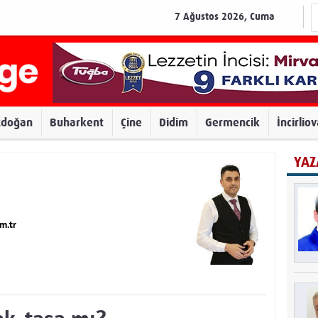
7 Ağustos 2026, Cuma
zdoğan
Buharkent
Çine
Didim
Germencik
İncirlio
YAZ
m.tr