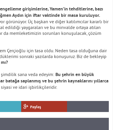
engelleme girişimlerine, Yamen’in tehditlerine, bazı
ağmen Aydın için iftar vaktinde bir masa kuruluyor.
yor görünüyor. Üç başkan ve diğer katılımcılar kararlı bir
tal edildiği yaygaraları ve bu minvalde ortaya atılan
dar da memleketimizin sorunları konuşulacak, çözüm
lem Çerçioğlu için tasa oldu. Neden tasa olduğuna dair
düklerimi sonraki yazılarda konuşuruz. Biz de bekleyip
 mı?
k şimdilik sana veda edeyim:
Bu şehrin en büyük
r batağa saplanmış ve bu şehrin kaynaklarını yıllarca
siyasi ve idari işbirlikçileridir.
Paylaş