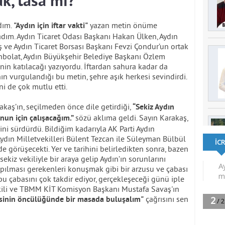
k, tasa mı?
dım.
yazan metin önüme
"Aydın için iftar vakti"
m. Aydın Ticaret Odası Başkanı Hakan Ülken, Aydın
ve Aydın Ticaret Borsası Başkanı Fevzi Çondur’un ortak
Canbolat, Aydın Büyükşehir Belediye Başkanı Özlem
inin katılacağı yazıyordu. İftardan sahura kadar da
ın vurgulandığı bu metin, şehre aşık herkesi sevindirdi.
i de çok mutlu etti.
rakaş’ın, seçilmeden önce dile getirdiği,
“Sekiz Aydın
sözü aklıma geldi. Sayın Karakaş,
unun için çalışacağım.”
ni sürdürdü. Bildiğim kadarıyla AK Parti Aydın
ydın Milletvekilleri Bülent Tezcan ile Süleyman Bülbül
 de görüşecekti. Yer ve tarihini belirledikten sonra, bazen
ekiz vekiliyle bir araya gelip Aydın’ın sorunlarını
pılması gerekenleri konuşmak gibi bir arzusu ve çabası
bu çabasını çok takdir ediyor, gerçekleşeceği günü iple
ekili ve TBMM KİT Komisyon Başkanı Mustafa Savaş'ın
çağrısını sen
isinin öncülüğünde bir masada buluşalım"