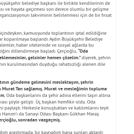
büyükşehir belediye başkanı ile birlikte kendilerinin de
ı ve hayata geçirmesi son derece olumlu bir gelişme
organizasyonun takviminin belirlenmesi için de bir fırsat
çindeyken, kamuoyunda toplantının iptal edildiğine
ar koparılmaya başlandı. Aydın Büyükşehir Belediye
lemler, haber sitelerinde ve sosyal ağlarda bu
ğini dillendirmeye başladı. Çerçioğlu,
“Oda
diyerek, şehrin
beklemesinler, gelsinler hemen çözelim.”
nın kurulmasından duyduğu rahatsızlığı alenen dile
tının gündeme gelmesini meslektaşım, şehrin
lan Murat Tan sağlamış. Murat ve mesleğimin topluma
Oda başkanlarını da şehir adına ellerini taşın altına
um.
rası şöyle gelişti: Üç başkan hemfikir oldu. Oda
ni paylaştı. Herkesle konuştuktan ve katılımlarını teyit
em Hanım’ı da Sanayi Odası Başkanı Gökhan Maraş
erçioğlu, sonradan vazgeçmiş.
ğım araştırmada, bir kaynağım bana şunları aktardı: