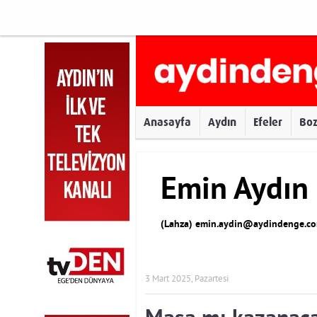
Anasayfa
Aydın
Efeler
Bo
Emin Aydın
(Lahza)
emin.aydin@aydindenge.co
3 Mart 2025, Pazartesi