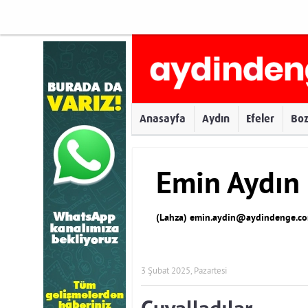
Anasayfa
Aydın
Efeler
Bo
Emin Aydın
(Lahza)
emin.aydin@aydindenge.co
3 Şubat 2025, Pazartesi