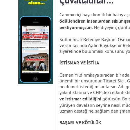
Çuvalladılar…
Canımın içi baya komik bir bakış aç
ödüllendiren insanlardan sıkılmışsı
Ne diyeyim; gönlü
bekliyormuşsun.
Sultanhisar Belediye Başkanı Osman 
ve sonrasında Aydın Büyükşehir Bel
ziyaretinde bulunması konusunu yor
İSTİSMAR VE İSTİLA
Osman Yıldırımkaya sıradan bir adam 
önemli bir unsurudur. Ticaret Sicil G
ne demek istediğimi anlarsın. Adı ge
yakınlıklarına ve CHP’deki etkinlikl
görürsün. Borsa
ve istismar edildiğini
yürüyen davaların seyrine nasıl müd
uzman desteğine, sağlam danışmanla
BAŞARI VE KÖTÜLÜK