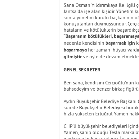
Sana Osman Yıldırımkaya ile ilgili 
Jantsa’da işe alan kişidir. Yönetim 
sonra yönetim kurulu başkanının oğl
konuşulanları duymuşsundur. Çerçi
hataların ve kötülüklerin başardıkça
“Başaranın kötülükleri, başaramayan
nedenle kendisinin
başarmak için k
her zaman ihtiyacı vardı
başarmaya
ve öyle de devam etmekted
gitmiştir
GENEL SEKRETER
Ben sana, kendisini Çerçioğlu’nun k
bahsedeyim ve benzer birkaç figürü 
Aydın Büyükşehir Belediye Başkanı Ö
sürede Büyükşehir Belediyesi büro
hızla yükselen Ertuğrul Yamen hakkı
CHP’li büyükşehir belediyeleri içind
Yamen, sahip olduğu Tesla marka ot
merkezde birkaç rezidansı, İncirliova