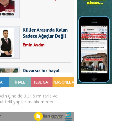
Küller Arasında Kalan
Sadece Ağaçlar Değil
Emin Aydın
Duvarsız bir hayat
Furkan SARICA
GÜNDEMDE NELER
OLMALI?
Ali Sarayköylü