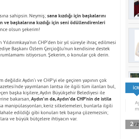
ısına sahipsin. Neymiş;
sana kızdığı için başkalarını
n ve başkalarına kızdığı için seni ödüllendirenleri
nce olsun şekerim!
Yıldırımkaya’nın CHP’den bir yıl süreyle ihraç edilmesi
ediye Başkanı Özlem Çerçioğlu’nun kendisine destek
umlamamı istiyorsun. Şekerim, o konular çok derin.
değildir. Aydın’ı ve CHP’yi ele geçiren yapının çok
azetesi'nde yayımlanan Jantsa ile ilgili tüm ilanları bul,
çen başka kişilere, Aydın Büyükşehir Belediyesi ile
erine bakarsan,
Aydın’ın da, Aydın’da CHP’nin de istila
 manipülasyonları, keriz silkelemeleri, bunlarla ilgili
ahale edildiği gibi konuları tek başına çözemezsin;
ra ve büyük bütçelere ihtiyacın var.