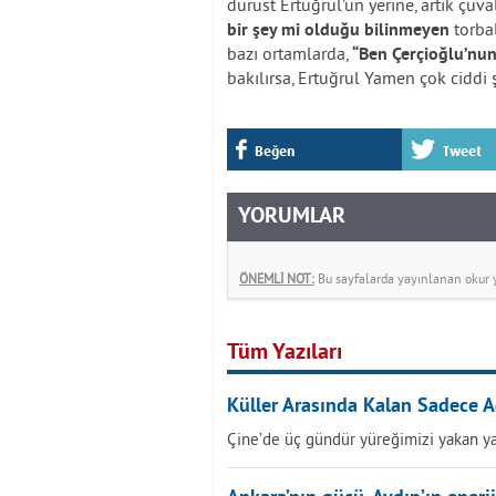
dürüst Ertuğrul’un yerine, artık çuv
torba
bir şey mi olduğu bilinmeyen
bazı ortamlarda,
“Ben Çerçioğlu’nu
bakılırsa, Ertuğrul Yamen çok ciddi 
Beğen
Tweet
YORUMLAR
ÖNEMLİ NOT:
Bu sayfalarda yayınlanan okur yo
Tüm Yazıları
Küller Arasında Kalan Sadece A
Çine’de üç gündür yüreğimizi yakan ya