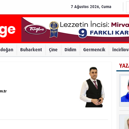
7 Ağustos 2026, Cuma
zdoğan
Buharkent
Çine
Didim
Germencik
İncirlio
YAZ
m.tr