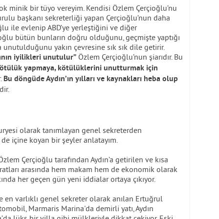
çok minik bir tüyo vereyim. Kendisi Özlem Çerçioğlu’nu
kurulu başkanı sekreterliği yapan Çerçioğlu’nun daha
u ile evlenip ABD’ye yerleştiğini ve diğer
oğlu bütün bunların doğru olduğunu, geçmişte yaptığı
 unutulduğunu yakın çevresine sık sık dile getirir.
Özlem Çerçioğlu’nun şiarıdır. Bu
ın iyilikleri unutulur”
ötülük yapmaya, kötülüklerini unutturmak için
r.
Bu döngüde Aydın’ın yılları ve kaynakları heba olup
ir.
uryesi olarak tanımlayan genel sekreterden
de içine koyan bir şeyler anlatayım.
zlem Çerçioğlu tarafından Aydın’a getirilen ve kısa
kratları arasında hem makam hem de ekonomik olarak
nda her geçen gün yeni iddialar ortaya çıkıyor.
e en varlıklı genel sekreter olarak anılan Ertuğrul
omobil, Marmaris Marina'da demirli yatı, Aydın
’da lüks bir villa gibi mülkleriyle dikkat çekiyor. Eski