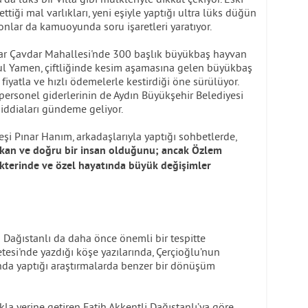
tiği mal varlıkları, yeni eşiyle yaptığı ultra lüks düğün
nlar da kamuoyunda soru işaretleri yaratıyor.
zar Çavdar Mahallesi'nde 300 başlık büyükbaş hayvan
uğrul Yamen, çiftliğinde kesim aşamasına gelen büyükbaş
iyatla ve hızlı ödemelerle kestirdiği öne sürülüyor.
ı personel giderlerinin de Aydın Büyükşehir Belediyesi
 iddiaları gündeme geliyor.
şi Pınar Hanım, arkadaşlarıyla yaptığı sohbetlerde,
ışkan ve doğru bir insan olduğunu; ancak Özlem
rakterinde ve özel hayatında büyük değişimler
la Dağıstanlı da daha önce önemli bir tespitte
esi'nde yazdığı köşe yazılarında, Çerçioğlu’nun
ında yaptığı araştırmalarda benzer bir dönüşüm
la yerine getiren Fatih Akkentli Dağıstanlı’ya göre,