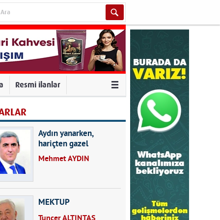
va
Resmi ilanlar
ARLAR
Aydın yanarken,
hariçten gazel
okuyarak kalpleri de
Mehmet AYDIN
kırmayın...
MEKTUP
Tuncer ALTINTAŞ