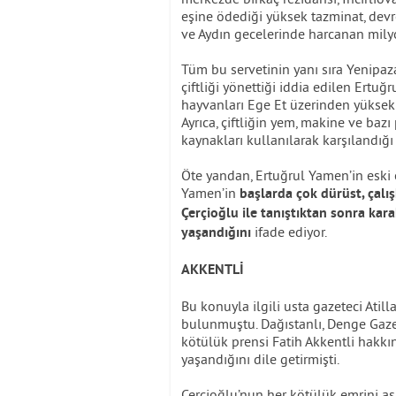
eşine ödediği yüksek tazminat, devret
ve Aydın gecelerinde harcanan milyo
Tüm bu servetinin yanı sıra Yenipa
çiftliği yönettiği iddia edilen Ert
hayvanları Ege Et üzerinden yüksek f
Ayrıca, çiftliğin yem, makine ve baz
kaynakları kullanılarak karşılandığı
Öte yandan, Ertuğrul Yamen’in eski e
Yamen’in
başlarda çok dürüst, çal
Çerçioğlu ile tanıştıktan sonra ka
ifade ediyor.
yaşandığını
AKKENTLİ
Bu konuyla ilgili usta gazeteci Atil
bulunmuştu. Dağıstanlı, Denge Gazet
kötülük prensi Fatih Akkentli hakk
yaşandığını dile getirmişti.
Çerçioğlu’nun her kötülük emrini aşk