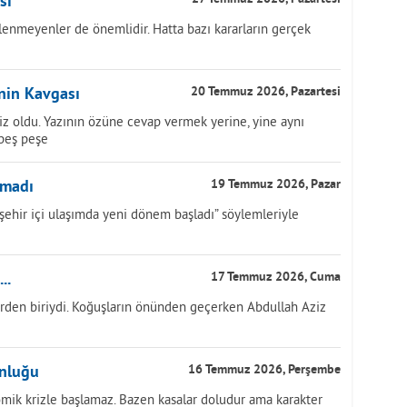
si
lenmeyenler de önemlidir. Hatta bazı kararların gerçek
inin Kavgası
20 Temmuz 2026, Pazartesi
z oldu. Yazının özüne cevap vermek yerine, yine aynı
 peş peşe
nmadı
19 Temmuz 2026, Pazar
, “şehir içi ulaşımda yeni dönem başladı” söylemleriyle
..
17 Temmuz 2026, Cuma
rden biriydi. Koğuşların önünden geçerken Abdullah Aziz
unluğu
16 Temmuz 2026, Perşembe
ik krizle başlamaz. Bazen kasalar doludur ama karakter