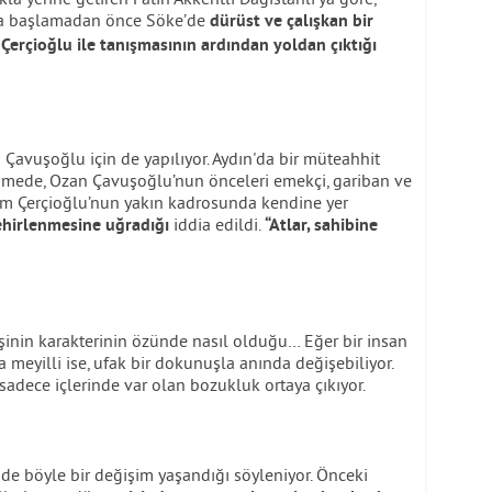
ya başlamadan önce Söke’de
dürüst ve çalışkan bir
 Çerçioğlu ile tanışmasının ardından yoldan çıktığı
avuşoğlu için de yapılıyor. Aydın'da bir müteahhit
şmede, Ozan Çavuşoğlu’nun önceleri emekçi, gariban ve
em Çerçioğlu’nun yakın kadrosunda kendine yer
iddia edildi.
zehirlenmesine uğradığı
“Atlar, sahibine
şinin karakterinin özünde nasıl olduğu… Eğer bir insan
a meyilli ise, ufak bir dokunuşla anında değişebiliyor.
sadece içlerinde var olan bozukluk ortaya çıkıyor.
nde böyle bir değişim yaşandığı söyleniyor. Önceki