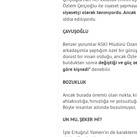
Özlem Çerçioğlu ile siyaset yapma
siyasetçi olarak tanınıyordu. Ancak
iddia ediliyordu.
ÇAVUŞOĞLU
Benzer yorumlar ASKİ Müdürü Ozan Ç
arkadaşımla yaptığım özel bir görü
dürüst bir insan olduğu, ancak Özl
bulduktan sonra
değiştiği ve güç 
denebilir.
göre kişnedi”
BOZUKLUK
Ancak burada önemli olan nokta, ki
ahlaksızlığa, hırsızlığa ve yolsuzluğ
Böyle insanlar aslında bozulmuyor, 
UN MU, ŞEKER Mİ?
İşte Ertuğrul Yamen’in de karakteri