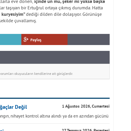
allarla eve dönen,
içinde un mu, şeker mi yoksa başka
lar taşıyan bir Ertuğrul ortaya çıkmış durumda. Hatta
dediği dilden dile dolaşıyor. Görünüşe
n kuryesiyim”
şekilde çuvallamış.
Paylaş
rumları okuyucuların kendilerine ait görüşlerdir.
ğaçlar Değil
1 Ağustos 2026, Cumartesi
ngın, nihayet kontrol altına alındı ya da en azından gücünü
27 Temmuz 2026, Pazartesi