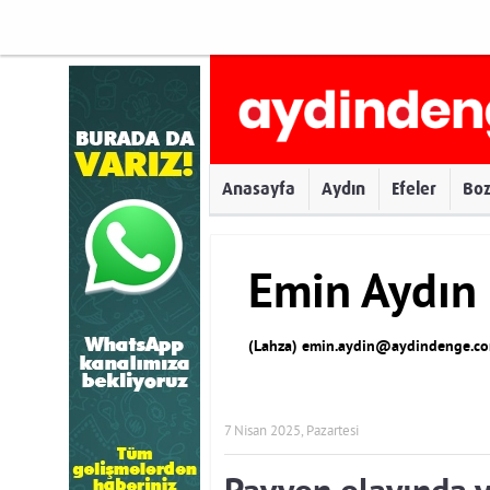
Anasayfa
Aydın
Efeler
Bo
Emin Aydın
(Lahza)
emin.aydin@aydindenge.co
7 Nisan 2025, Pazartesi