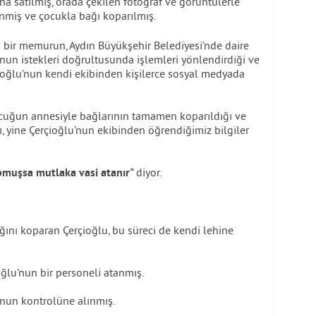
 satılmış, orada çekilen fotoğraf ve görüntülerle
miş ve çocukla bağı koparılmış.
ir memurun, Aydın Büyükşehir Belediyesi’nde daire
nun istekleri doğrultusunda işlemleri yönlendirdiği ve
çioğlu’nun kendi ekibinden kişilerce sosyal medyada
uğun annesiyle bağlarının tamamen koparıldığı ve
 yine Çerçioğlu’nun ekibinden öğrendiğimiz bilgiler
diyor.
pmuşsa mutlaka vasi atanır"
ını koparan Çerçioğlu, bu süreci de kendi lehine
ğlu’nun bir personeli atanmış.
nun kontrolüne alınmış.