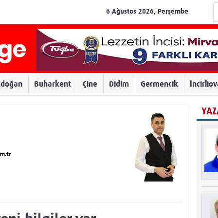
6 Ağustos 2026, Perşembe
zdoğan
Buharkent
Çine
Didim
Germencik
İncirlio
YAZ
m.tr