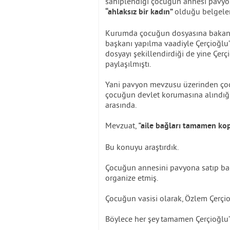
sahiplendiği çocuğun annesi pavyona
olduğu belgelen
“ahlaksız bir kadın”
Kurumda çocuğun dosyasına bakan b
başkanı yapılma vaadiyle Çerçioğlu’
dosyayı şekillendirdiği de yine Çer
paylaşılmıştı.
Yani pavyon mevzusu üzerinden çoc
çocuğun devlet korumasına alındığı,
arasında.
Mevzuat,
"aile bağları tamamen ko
Bu konuyu araştırdık.
Çocuğun annesini pavyona satıp bağ
organize etmiş.
Çocuğun vasisi olarak, Özlem Çerçio
Böylece her şey tamamen Çerçioğlu’