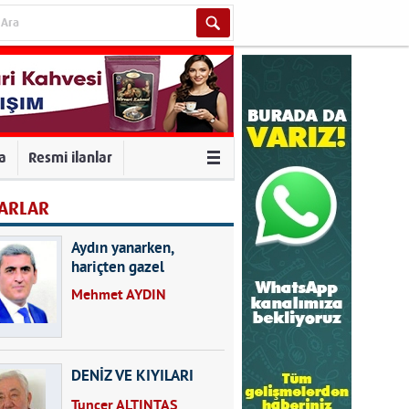
va
Resmi ilanlar
ARLAR
Aydın yanarken,
hariçten gazel
okuyarak kalpleri de
Mehmet AYDIN
kırmayın...
DENİZ VE KIYILARI
Tuncer ALTINTAŞ