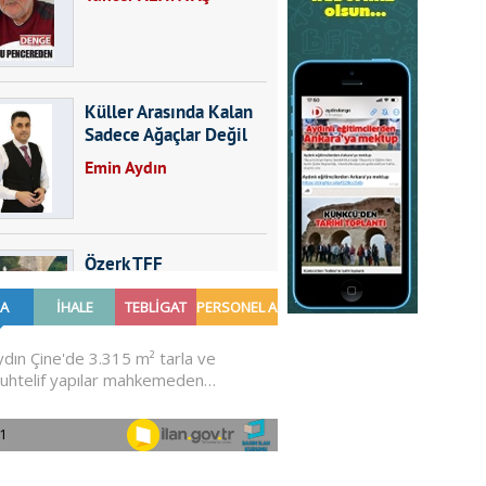
Küller Arasında Kalan
Sadece Ağaçlar Değil
Emin Aydın
Özerk TFF
Furkan SARICA
GÜNDEMDE NELER
OLMALI?
Ali Sarayköylü