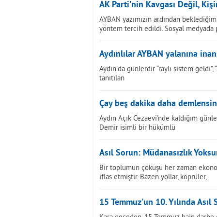
AK Parti'nin Kavgası Değil, Kiş
AYBAN yazımızın ardından beklediğimi
yöntem tercih edildi. Sosyal medyada
Aydınlılar AYBAN yalanına ina
Aydın’da günlerdir “raylı sistem geldi”
tanıtılan
Çay beş dakika daha demlensin.
Aydın Açık Cezaevi'nde kaldığım günle
Demir isimli bir hükümlü
Asıl Sorun: Müdanasızlık Yoks
Bir toplumun çöküşü her zaman ekonom
iflas etmiştir. Bazen yollar, köprüler,
15 Temmuz'un 10. Yılında Asıl 
Kara geceden, 15 Temmuz hain darbe gir