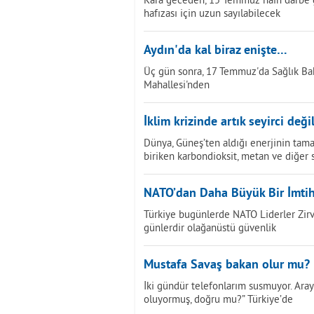
hafızası için uzun sayılabilecek
Aydın'da kal biraz enişte…
Üç gün sonra, 17 Temmuz'da Sağlık Bak
Mahallesi'nden
İklim krizinde artık seyirci değil
Dünya, Güneş’ten aldığı enerjinin tama
biriken karbondioksit, metan ve diğer 
NATO’dan Daha Büyük Bir İmti
Türkiye bugünlerde NATO Liderler Zirves
günlerdir olağanüstü güvenlik
Mustafa Savaş bakan olur mu?
İki gündür telefonlarım susmuyor. Ara
oluyormuş, doğru mu?” Türkiye’de