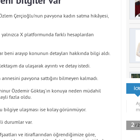
ni bilgiler var
Özlem Çerçioğlu’nun pavyona kadın satma hikâyesi,
o yalnızca X platformunda farklı hesaplardan
ar beni arayıp konunun detayları hakkında bilgi aldı.
ktaşım da ulaşarak ayrıntı ve detay istedi.
 annesini pavyona sattığını bilmeyen kalmadı.
ahinur Özdemir Göktaş’ın konuya neden müdahil
ayli fazla oldu.
u bilgiye ulaşması ise kolay görünmüyor.
i durumlar var.
fşaatları ve itiraflarından öğrendiğimize göre,