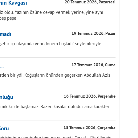
inin Kavgası
20 Temmuz 2026, Pazartesi
z oldu. Yazının özüne cevap vermek yerine, yine aynı
 peş peşe
nmadı
19 Temmuz 2026, Pazar
, “şehir içi ulaşımda yeni dönem başladı” söylemleriyle
..
17 Temmuz 2026, Cuma
rden biriydi. Koğuşların önünden geçerken Abdullah Aziz
unluğu
16 Temmuz 2026, Perşembe
ik krizle başlamaz. Bazen kasalar doludur ama karakter
Soru
15 Temmuz 2026, Çarşamba
işiminin üzerinden tam on yıl geçti. On yıl... Bir ülkenin