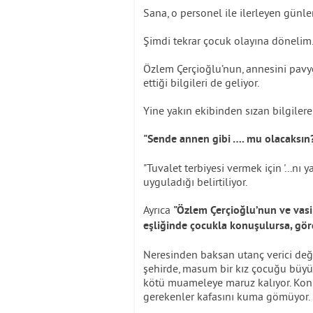
Sana, o personel ile ilerleyen günler
Şimdi tekrar çocuk olayına dönelim
Özlem Çerçioğlu’nun, annesini pavyo
ettiği bilgileri de geliyor.
Yine yakın ekibinden sızan bilgiler
"Sende annen gibi …. mu olacaksın
"Tuvalet terbiyesi vermek için '...nı
uyguladığı belirtiliyor.
Ayrıca
"Özlem Çerçioğlu’nun ve vasi
eşliğinde çocukla konuşulursa, gör
Neresinden baksan utanç verici deği
şehirde, masum bir kız çocuğu büyü
kötü muameleye maruz kalıyor. Kon
gerekenler kafasını kuma gömüyor