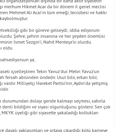
ikli organizasyonları dışında bir daha aktif siyasetin
eşi merhum Hikmet Acar da bir dönem il genel meclisi
ı veren Mehmet Ali Acar’ın tüm emeği, tecrübesi ve hakkı
 kaybolmuştur.
etvekilliği gibi bir göreve gelseydi; iddia ediyorum
olurdu. Şehre, şehrin insanına ve her şeyden önemlisi
minin İsmet Sezgin’i, Nahit Menteşe’si olurdu.
ı oldu.
bahsediyorsun ya;
yaseti içselleştiren Tekin Yavuz'dur. Metin Yavuz’un
h fersah abisinden öndedir. Usul bilir, erkan bilir,
ı vardır. Milliyetçi Hareket Partisi’nin, Aydın’da yetişmiş
idir.
in durumundan dolayı geride kalmayı seçmesi, sabırla
 denli bildiğini ve siyasi olgunluğunu gösterir. Sen çok
, MKYK üyeliği gibi siyasette yakaladığı koltukları
re dayalı yaklaşımları ve ortaya çıkardığı kötü karneye