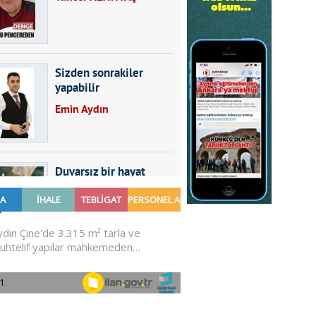
Sizden sonrakiler
yapabilir
Emin Aydın
Duvarsız bir hayat
Furkan SARICA
GÜNDEMDE NELER
OLMALI?
Ali Sarayköylü