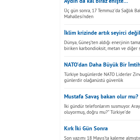
Aydın'da kal biraz enişte…
Üç gün sonra, 17 Temmuz'da Sağlık Bak
Mahallesi'nden
İklim krizinde artık seyirci değil
Dünya, Güneş’ten aldığı enerjinin tama
biriken karbondioksit, metan ve diğer 
NATO’dan Daha Büyük Bir İmti
Türkiye bugünlerde NATO Liderler Zirves
günlerdir olağanüstü güvenlik
Mustafa Savaş bakan olur mu?
İki gündür telefonlarım susmuyor. Ara
oluyormuş, doğru mu?” Türkiye’de
Kırk İki Gün Sonra
Son yazımı 18 Mayıs'ta kaleme almıştı