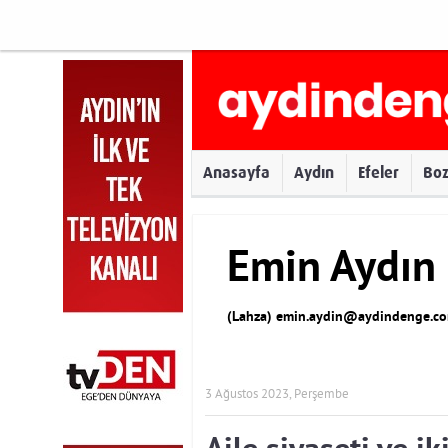
Anasayfa
Aydın
Efeler
Bo
Emin Aydın
(Lahza)
emin.aydin@aydindenge.co
3 Ağustos 2023, Perşembe