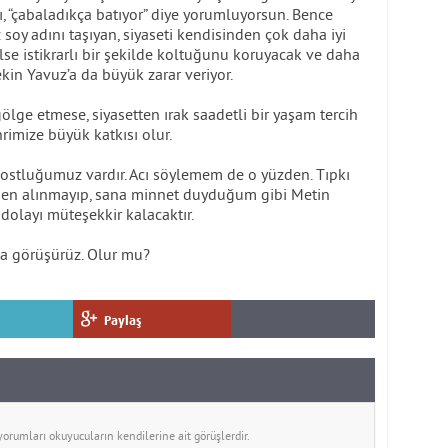
ı, “çabaladıkça batıyor” diye yorumluyorsun. Bence
z soy adını taşıyan, siyaseti kendisinden çok daha iyi
lse istikrarlı bir şekilde koltuğunu koruyacak ve daha
kin Yavuz’a da büyük zarar veriyor.
ölge etmese, siyasetten ırak saadetli bir yaşam tercih
rimize büyük katkısı olur.
 dostluğumuz vardır. Acı söylemem de o yüzden. Tıpkı
en alınmayıp, sana minnet duyduğum gibi Metin
dolayı müteşekkir kalacaktır.
ına görüşürüz. Olur mu?
Paylaş
rumları okuyucuların kendilerine ait görüşlerdir.