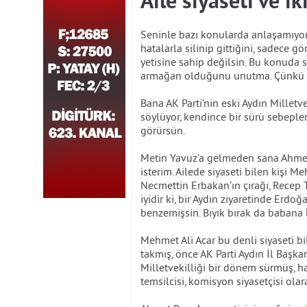
Aile siyaseti ve ik
Seninle bazı konularda anlaşamıyoru
hatalarla silinip gittiğini, sadece
yetisine sahip değilsin. Bu konuda 
armağan olduğunu unutma. Çünkü b
Bana AK Parti’nin eski Aydın Milletv
söylüyor, kendince bir sürü sebepler
görürsün.
Metin Yavuz’a gelmeden sana Ahmet 
isterim. Ailede siyaseti bilen kişi Me
Necmettin Erbakan’ın çırağı, Recep T
iyidir ki, bir Aydın ziyaretinde Erd
benzemişsin. Bıyık bırak da babana b
Mehmet Ali Acar bu denli siyaseti bi
takmış, önce AK Parti Aydın İl Başkan
Milletvekilliği bir dönem sürmüş, ha
temsilcisi, komisyon siyasetçisi olara