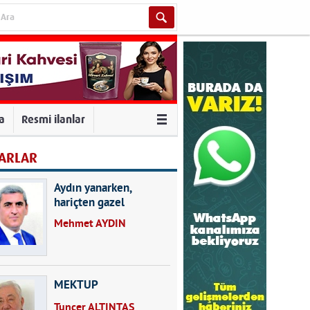
va
Resmi ilanlar
ARLAR
Aydın yanarken,
hariçten gazel
okuyarak kalpleri de
Mehmet AYDIN
kırmayın...
MEKTUP
Tuncer ALTINTAŞ