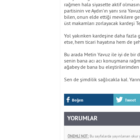
rağmen hala siyasette aktif olmasın
partisinin ve Aydın’ın yanı sıra Yavu
bilen, onun elde ettiği mevkilere ge
üst makamları zorlayacak kardeşi Te
Yol yakınken kardeşine daha fazla g
etse, hem ticari hayatına hem de şeh
Bu arada Metin Yavuz ile iyi de bir
senin bana acı acı konuşmana rağm
ağabey de bana bu eleştirilerimden 
Sen de şimdilik sağlıcakla kal. Yar
Beğen
Tweet
YORUMLAR
ÖNEMLİ NOT:
Bu sayfalarda yayınlanan okur yo