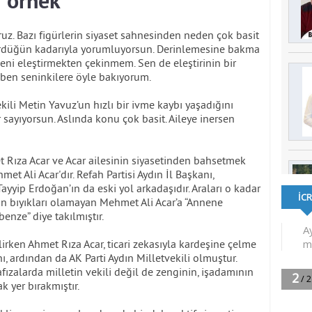
i örnek
z. Bazı figürlerin siyaset sahnesinden neden çok basit
 gördüğün kadarıyla yorumluyorsun. Derinlemesine bakma
seni eleştirmekten çekinmem. Sen de eleştirinin bir
en seninkilere öyle bakıyorum.
ekili Metin Yavuz’un hızlı bir ivme kaybı yaşadığını
 sayıyorsun. Aslında konu çok basit. Aileye inersen
Rıza Acar ve Acar ailesinin siyasetinden bahsetmek
hmet Ali Acar'dır. Refah Partisi Aydın İl Başkanı,
ayyip Erdoğan’ın da eski yol arkadaşıdır. Araları o kadar
oğan bıyıkları olamayan Mehmet Ali Acar’a “Annene
enze” diye takılmıştır.
lirken Ahmet Rıza Acar, ticari zekasıyla kardeşine çelme
ı, ardından da AK Parti Aydın Milletvekili olmuştur.
fızalarda milletin vekili değil de zenginin, işadamının
k yer bırakmıştır.