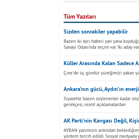
Tüm Yazıları
Sizden sonrakiler yapabilir
Bazen iki ayrı haberi yan yana koyduğu
Sanayi Odası'nda seçim var. İki aday var
Küller Arasında Kalan Sadece A
Çine’de üç gündür yüreğimizi yakan ya
Ankara’nın gücü, Aydın’ın enerji
Siyasette bazen söylenenler kadar söy
gerekçesi, resmî açıklamalardan
AK Parti'nin Kavgası Değil, Kiş
AYBAN yazımızın ardından beklediğimi
yöntem tercih edildi. Sosyal medyada