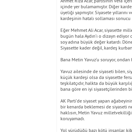
Ahmet Rıza Acar, partisinin vefa içer
içinde yer bulamamıştır. Diğer kard
üyeliği yapmıştır. Siyasete yılların
kardeşinin hatalı sollaması sonucu
Eğer Mehmet Ali Acar, siyasette mill
bugün hala Aydın’ı o dizayn ediyor 
soy adına büyük değer katardı. Döne
Siyasette kader değil, kardeş kurban
Bana Metin Yavuz’u soruyor, ondan 
Yavuz ailesinde de siyaseti bilen, si
küçük kardeşi olsa da siyasette fersa
teşkilatçıdır, halkta da büyük karşılığ
bana göre en iyi siyasetçilerinden bir
AK Parti’de siyaset yapan ağabeyin
bir kenarda beklemesi de siyaseti ne
haklısın, Metin Yavuz milletvekilliği
koruyamadı.
Yol yürüdüğü bazı kötü insanlar, kib