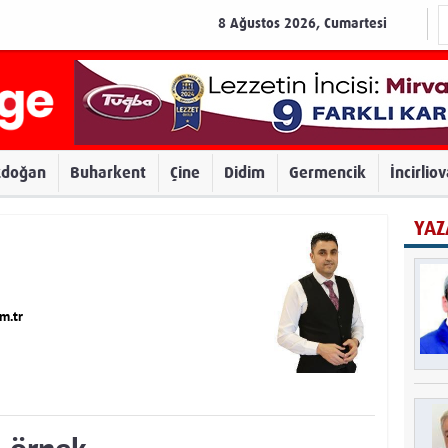
8 Ağustos 2026, Cumartesi
zdoğan
Buharkent
Çine
Didim
Germencik
İncirlio
YAZ
m.tr