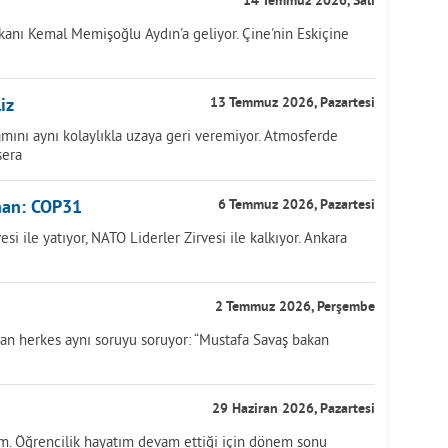
14 Temmuz 2026, Salı
anı Kemal Memişoğlu Aydın'a geliyor. Çine'nin Eskiçine
iz
13 Temmuz 2026, Pazartesi
mını aynı kolaylıkla uzaya geri veremiyor. Atmosferde
sera
han: COP31
6 Temmuz 2026, Pazartesi
i ile yatıyor, NATO Liderler Zirvesi ile kalkıyor. Ankara
2 Temmuz 2026, Perşembe
yan herkes aynı soruyu soruyor: “Mustafa Savaş bakan
29 Haziran 2026, Pazartesi
m. Öğrencilik hayatım devam ettiği için dönem sonu