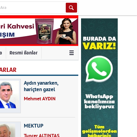
va
Resmi ilanlar
ARLAR
Aydın yanarken,
hariçten gazel
okuyarak kalpleri de
Mehmet AYDIN
kırmayın...
MEKTUP
Tuncer ALTINTAŞ