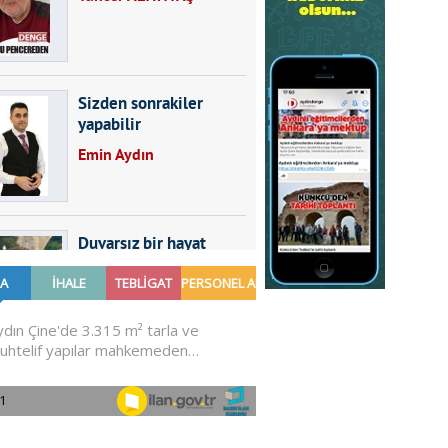
Sizden sonrakiler
yapabilir
Emin Aydın
Duvarsız bir hayat
Furkan SARICA
GÜNDEMDE NELER
OLMALI?
Ali Sarayköylü