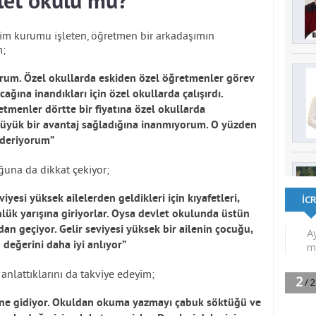
let okulu mu?
tim kurumu işleten, öğretmen bir arkadaşımın
m;
um. Özel okullarda eskiden özel öğretmenler görev
ına inandıkları için özel okullarda çalışırdı.
menler dörtte bir fiyatına özel okullarda
k büyük bir avantaj sağladığına inanmıyorum. O yüzden
deriyorum”
ğuna da dikkat çekiyor;
iyesi yüksek ailelerden geldikleri için kıyafetleri,
ünlük yarışına giriyorlar. Oysa devlet okulunda üstün
dan geçiyor. Gelir seviyesi yüksek bir ailenin çocuğu,
değerini daha iyi anlıyor”
anlattıklarını da takviye edeyim;
jine gidiyor. Okuldan okuma yazmayı çabuk söktüğü ve