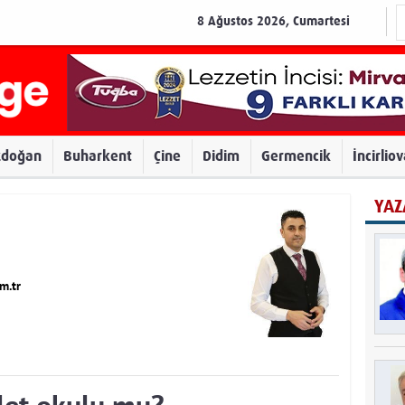
8 Ağustos 2026, Cumartesi
zdoğan
Buharkent
Çine
Didim
Germencik
İncirlio
YAZ
m.tr