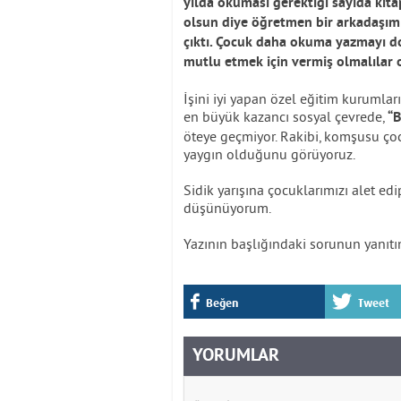
yılda okuması gerektiği sayıda kita
olsun diye öğretmen bir arkadaşım
çıktı. Çocuk daha okuma yazmayı do
mutlu etmek için vermiş olmalılar 
İşini iyi yapan özel eğitim kurumlar
en büyük kazancı sosyal çevrede,
“B
öteye geçmiyor. Rakibi, komşusu ço
yaygın olduğunu görüyoruz.
Sidik yarışına çocuklarımızı alet ed
düşünüyorum.
Yazının başlığındaki sorunun yanıtını
Beğen
Tweet
YORUMLAR