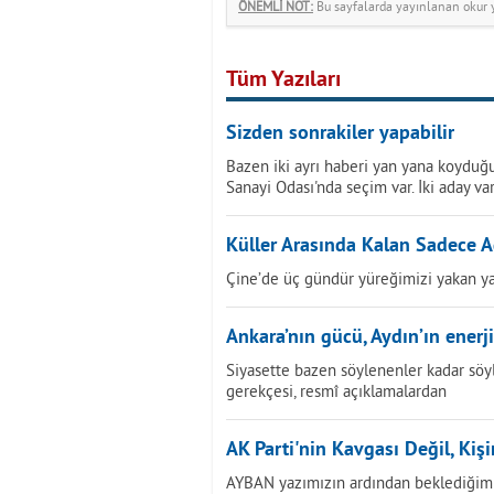
ÖNEMLİ NOT:
Bu sayfalarda yayınlanan okur yo
Tüm Yazıları
Sizden sonrakiler yapabilir
Bazen iki ayrı haberi yan yana koyduğu
Sanayi Odası'nda seçim var. İki aday var
Küller Arasında Kalan Sadece A
Çine’de üç gündür yüreğimizi yakan ya
Ankara’nın gücü, Aydın’ın enerji
Siyasette bazen söylenenler kadar söy
gerekçesi, resmî açıklamalardan
AK Parti'nin Kavgası Değil, Kiş
AYBAN yazımızın ardından beklediğimi