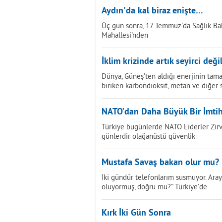
Aydın'da kal biraz enişte…
Üç gün sonra, 17 Temmuz'da Sağlık Bak
Mahallesi'nden
İklim krizinde artık seyirci değil
Dünya, Güneş’ten aldığı enerjinin tama
biriken karbondioksit, metan ve diğer 
NATO’dan Daha Büyük Bir İmti
Türkiye bugünlerde NATO Liderler Zirves
günlerdir olağanüstü güvenlik
Mustafa Savaş bakan olur mu?
İki gündür telefonlarım susmuyor. Ara
oluyormuş, doğru mu?” Türkiye’de
Kırk İki Gün Sonra