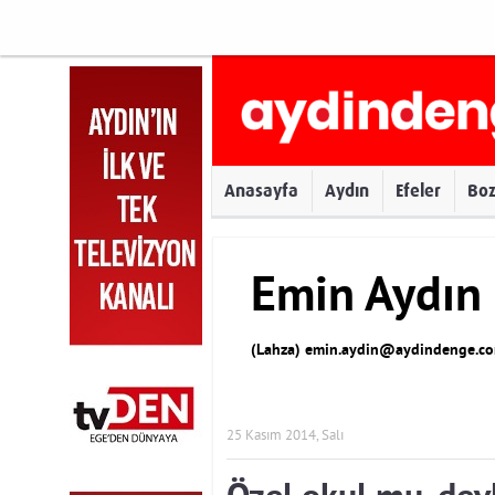
Anasayfa
Aydın
Efeler
Bo
Emin Aydın
(Lahza)
emin.aydin@aydindenge.co
25 Kasım 2014, Salı