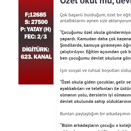
Özel okul mu, dev
Çok başarılı bulduğum, özel bir eği
anlattıklarını aynen size aktarıyoru
“Çocuğumu özel okula göndermiyor
yapardı. Kamudan daha çok kazanacağ
Şimdilerde, kamuya giremeyen öğret
çalıştırılıyor. Eğitim açısından ço
ben çocuğumu devlet okuluna gön
İşin sosyal ve ruhsal boyutları oldu
“Özel okula giden çocuklar, gelir sev
ayakkabıları ve telefonları ile üst
olmanın yolu, derslerin iyi olmasın
devlet okulunda sahip olduklarının 
Bunları paylaştığım bir arkadaşımın 
“Bizim arkadaşların çocuğu x kole