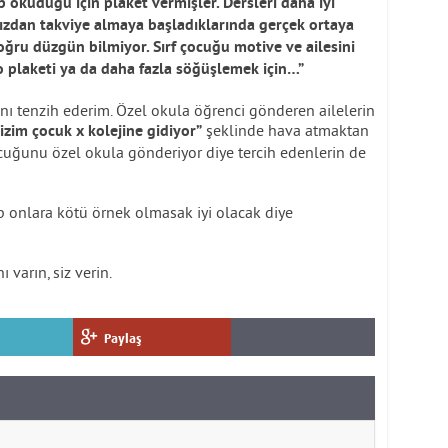
p okuduğu için plaket vermişler. Dersleri daha iyi
ızdan takviye almaya başladıklarında gerçek ortaya
ğru düzgün bilmiyor. Sırf çocuğu motive ve ailesini
o plaketi ya da daha fazla söğüşlemek için…”
ını tenzih ederim. Özel okula öğrenci gönderen ailelerin
şeklinde hava atmaktan
izim çocuk x kolejine gidiyor”
cuğunu özel okula gönderiyor diye tercih edenlerin de
ip onlara kötü örnek olmasak iyi olacak diye
 varın, siz verin.
Paylaş