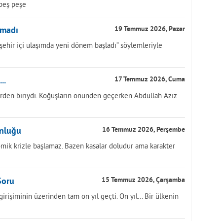
 peş peşe
nmadı
19 Temmuz 2026, Pazar
, “şehir içi ulaşımda yeni dönem başladı” söylemleriyle
..
17 Temmuz 2026, Cuma
rden biriydi. Koğuşların önünden geçerken Abdullah Aziz
unluğu
16 Temmuz 2026, Perşembe
ik krizle başlamaz. Bazen kasalar doludur ama karakter
Soru
15 Temmuz 2026, Çarşamba
işiminin üzerinden tam on yıl geçti. On yıl... Bir ülkenin