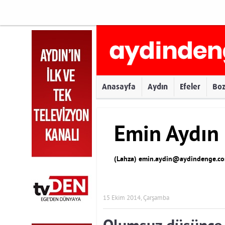
Anasayfa
Aydın
Efeler
Bo
Emin Aydın
(Lahza)
emin.aydin@aydindenge.co
15 Ekim 2014, Çarşamba