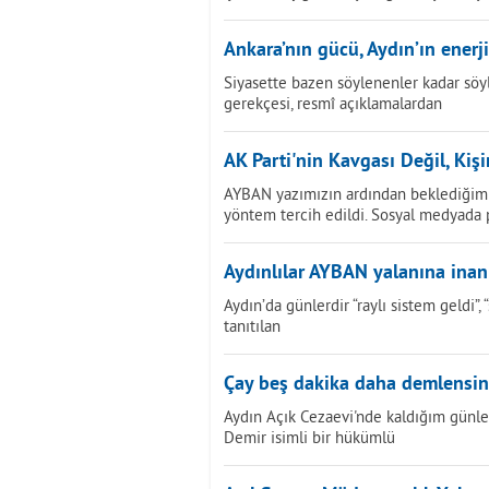
Ankara’nın gücü, Aydın’ın enerji
Siyasette bazen söylenenler kadar söy
gerekçesi, resmî açıklamalardan
AK Parti'nin Kavgası Değil, Kiş
AYBAN yazımızın ardından beklediğimi
yöntem tercih edildi. Sosyal medyada
Aydınlılar AYBAN yalanına ina
Aydın’da günlerdir “raylı sistem geldi”
tanıtılan
Çay beş dakika daha demlensin.
Aydın Açık Cezaevi'nde kaldığım günle
Demir isimli bir hükümlü