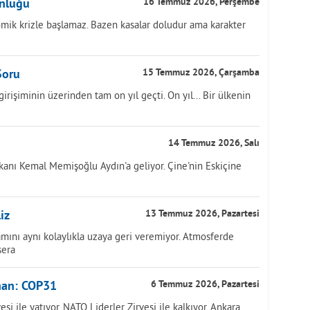
unluğu
16 Temmuz 2026, Perşembe
ik krizle başlamaz. Bazen kasalar doludur ama karakter
Soru
15 Temmuz 2026, Çarşamba
işiminin üzerinden tam on yıl geçti. On yıl... Bir ülkenin
14 Temmuz 2026, Salı
anı Kemal Memişoğlu Aydın'a geliyor. Çine'nin Eskiçine
iz
13 Temmuz 2026, Pazartesi
mını aynı kolaylıkla uzaya geri veremiyor. Atmosferde
sera
han: COP31
6 Temmuz 2026, Pazartesi
i ile yatıyor, NATO Liderler Zirvesi ile kalkıyor. Ankara