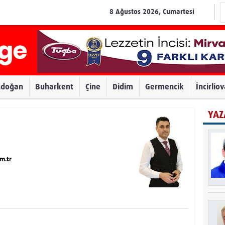
8 Ağustos 2026, Cumartesi
zdoğan
Buharkent
Çine
Didim
Germencik
İncirlio
YAZ
m.tr