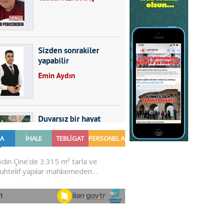
Sizden sonrakiler
yapabilir
Emin Aydın
Duvarsız bir hayat
Furkan SARICA
GÜNDEMDE NELER
OLMALI?
Ali Sarayköylü