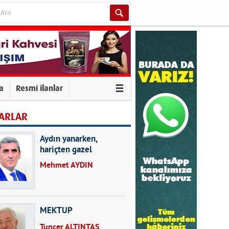
va
Resmi ilanlar
ARLAR
Aydın yanarken,
hariçten gazel
okuyarak kalpleri de
Mehmet AYDIN
kırmayın...
MEKTUP
Tuncer ALTINTAŞ