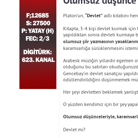
Olumsuz düşünce
Platon’un,
adlı kitabını he
“Devlet”
Kitapta, 3-4 kişi devlet kurmak için 
yapıldıktan sonra devleti kurmaya ba
olumsuz şiir yazmasının yasaklanm
karamsarlığa sürüklenmesini istemiy
Arabesk müziğin yıllardır egemen o
olduğunu bu satırları okuduğunuzd
Gencebay’ın devlet sanatçısı yapıld
ödüllendirildiğini düşünmemek 
Her şeyi devletten beklemek yanlıştı
O yüzden kendimiz için bir şey yapa
Olumsuz düşünceleriyle, karamsarl
Devlet mi?