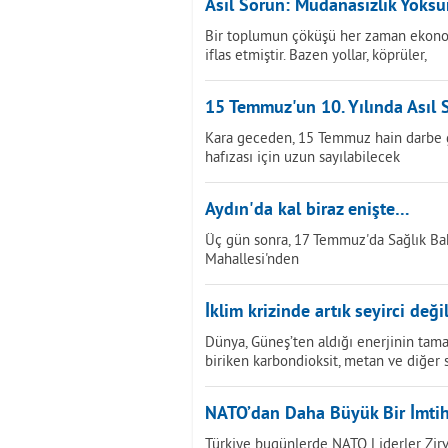
Asıl Sorun: Müdanasızlık Yoks
Bir toplumun çöküşü her zaman ekonom
iflas etmiştir. Bazen yollar, köprüler,
15 Temmuz'un 10. Yılında Asıl 
Kara geceden, 15 Temmuz hain darbe gir
hafızası için uzun sayılabilecek
Aydın'da kal biraz enişte…
Üç gün sonra, 17 Temmuz'da Sağlık Bak
Mahallesi'nden
İklim krizinde artık seyirci değil
Dünya, Güneş’ten aldığı enerjinin tama
biriken karbondioksit, metan ve diğer 
NATO’dan Daha Büyük Bir İmti
Türkiye bugünlerde NATO Liderler Zirves