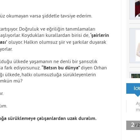
nüz okumayan varsa şiddetle tavsiye ederim.
tartışıyor. Doğruluk ve eğriliğin tanımlamaları
şlıyorlar. Koydukları kurallardan birisi de,
‘şairlerin
oluyor. Halkın olumsuz şiir ve şarkılar duyarak
ası’
orlar.
lduğu ülkede yaşamanın ne denli bir şansızlık
a fark ediyorsunuz.
diyen Orhan
“Batsın bu dünya”
ığı ülkede, halkı olumsuzluğa sürükleyenlerin
mümkün mü?
r.
lım.
ığa sürüklemeye çalışanlardan uzak duralım.