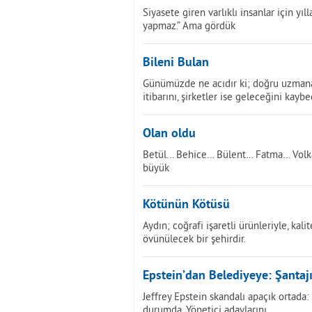
Siyasete giren varlıklı insanlar için yı
yapmaz.” Ama gördük
Bileni Bulan
Günümüzde ne acıdır ki; doğru uzmana 
itibarını, şirketler ise geleceğini kaybe
Olan oldu
Betül… Behice… Bülent… Fatma… Volkan…
büyük
Kötünün Kötüsü
Aydın; coğrafi işaretli ürünleriyle, kali
övünülecek bir şehirdir.
Epstein’dan Belediyeye: Şantaj
Jeffrey Epstein skandalı apaçık ortada: 
durumda. Yönetici adaylarını,