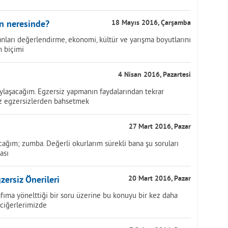
ın neresinde?
18 Mayıs 2016, Çarşamba
anları değerlendirme, ekonomi, kültür ve yarışma boyutlarını
m biçimi
4 Nisan 2016, Pazartesi
aylaşacağım. Egzersiz yapmanın faydalarından tekrar
z egzersizlerden bahsetmek
27 Mart 2016, Pazar
acağım; zumba. Değerli okurlarım sürekli bana şu soruları
ası
zersiz Önerileri
20 Mart 2016, Pazar
afıma yönelttiği bir soru üzerine bu konuyu bir kez daha
kciğerlerimizde