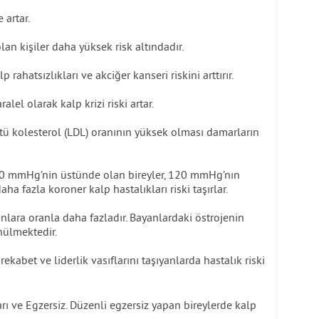
 artar.
olan kişiler daha yüksek risk altındadır.
 rahatsızlıkları ve akciğer kanseri riskini arttırır.
lel olarak kalp krizi riski artar.
tü kolesterol (LDL) oranının yüksek olması damarların
150 mmHg’nin üstünde olan bireyler, 120 mmHg’nın
aha fazla koroner kalp hastalıkları riski taşırlar.
nlara oranla daha fazladır. Bayanlardaki östrojenin
nülmektedir.
rekabet ve liderlik vasıflarını taşıyanlarda hastalık riski
rı ve Egzersiz. Düzenli egzersiz yapan bireylerde kalp