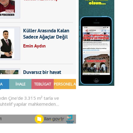
Küller Arasında Kalan
Sadece Ağaçlar Değil
Emin Aydın
Duvarsız bir hayat
Furkan SARICA
GÜNDEMDE NELER
OLMALI?
Ali Sarayköylü