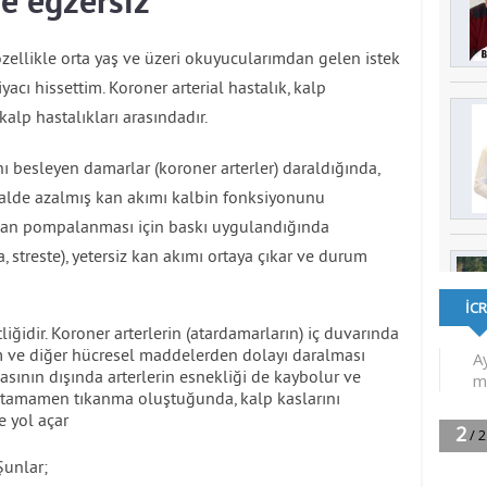
ve egzersiz
ellikle orta yaş ve üzeri okuyucularımdan gelen istek
cı hissettim. Koroner arterial hastalık, kalp
kalp hastalıkları arasındadır.
ı besleyen damarlar (koroner arterler) daraldığında,
malde azalmış kan akımı kalbin fonksiyonunu
kan pompalanması için baskı uygulandığında
 streste), yetersiz kan akımı ortaya çıkar ve durum
iğidir. Koroner arterlerin (atardamarların) iç duvarında
m ve diğer hücresel maddelerden dolayı daralması
asının dışında arterlerin esnekliği de kaybolur ve
da tamamen tıkanma oluştuğunda, kalp kaslarını
e yol açar
Şunlar;