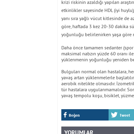
krizi riskinin azaldığı yapılan araştı
etkinlikler sayesinde HDL (iyi huyl
yanı sıra yağlı vücut kitlesinde de 
göre, haftada 3 kez 20-30 dakika süre
yoğunluğu belirlenirken yaşa göre m
Daha önce tamamen sedanter (spor 
maksimal nabzın yüzde 60 oranı ile 
yüklenmenin yoğunluğu yeniden bel
Bulguları normal olan hastalara, h
yavaş artan yüklenmelerle başlatılı
aerobik nitelikte olmasıdır. İzomet
tür hastalara uygulanmamalıdır. Son
yavaş tempolu koşu, bisiklet, yüzme
Beğen
Tweet
YORUMLAR