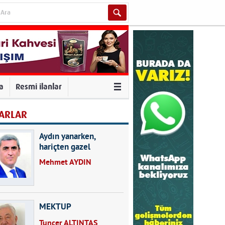
va
Resmi ilanlar
ARLAR
Aydın yanarken,
hariçten gazel
okuyarak kalpleri de
Mehmet AYDIN
kırmayın...
MEKTUP
Tuncer ALTINTAŞ