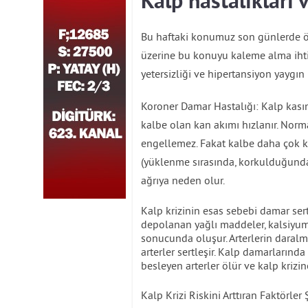
Kalp hastalıkları 
Bu haftaki konumuz son günlerde öz
üzerine bu konuyu kaleme alma ihtiya
yetersizliği ve hipertansiyon yaygın 
Koroner Damar Hastalığı: Kalp kasın
kalbe olan kan akımı hızlanır. Nor
engellemez. Fakat kalbe daha çok 
(yüklenme sırasında, korkulduğunda,
ağrıya neden olur.
Kalp krizinin esas sebebi damar sertl
depolanan yağlı maddeler, kalsiyu
sonucunda oluşur. Arterlerin daralm
arterler sertleşir. Kalp damarların
besleyen arterler ölür ve kalp krizin
Kalp Krizi Riskini Arttıran Faktörler 