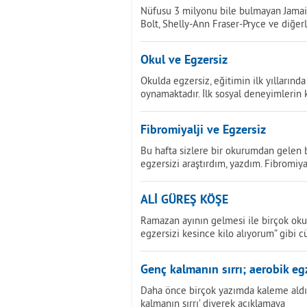
Nüfusu 3 milyonu bile bulmayan Jamaika
Bolt, Shelly-Ann Fraser-Pryce ve diğerl
Okul ve Egzersiz
Okulda egzersiz, eğitimin ilk yıllarınd
oynamaktadır. İlk sosyal deneyimlerin 
Fibromiyalji ve Egzersiz
Bu hafta sizlere bir okurumdan gelen b
egzersizi araştırdım, yazdım. Fibromiyal
ALİ GÜREŞ KÖŞE
Ramazan ayının gelmesi ile birçok 
egzersizi kesince kilo alıyorum” gibi 
Genç kalmanın sırrı; aerobik eg
Daha önce birçok yazımda kaleme aldığ
kalmanın sırrı’ diyerek açıklamaya