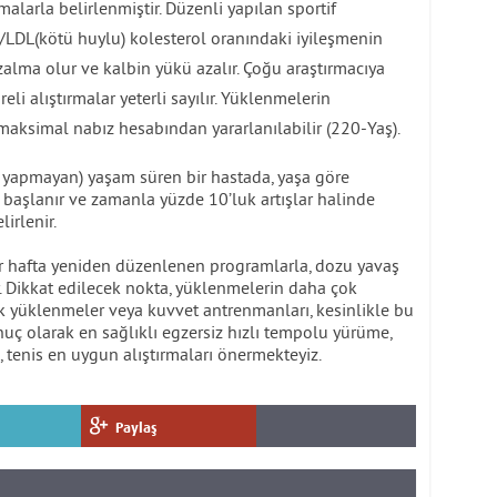
rmalarla belirlenmiştir. Düzenli yapılan sportif
u)/LDL(kötü huylu) kolesterol oranındaki iyileşmenin
azalma olur ve kalbin yükü azalır. Çoğu araştırmacıya
li alıştırmalar yeterli sayılır. Yüklenmelerin
aksimal nabız hesabından yararlanılabilir (220-Yaş).
yapmayan) yaşam süren bir hastada, yaşa göre
başlanır ve zamanla yüzde 10’luk artışlar halinde
irlenir.
er hafta yeniden düzenlenen programlarla, dozu yavaş
r. Dikkat edilecek nokta, yüklenmelerin daha çok
rik yüklenmeler veya kuvvet antrenmanları, kesinlikle bu
uç olarak en sağlıklı egzersiz hızlı tempolu yürüme,
, tenis en uygun alıştırmaları önermekteyiz.
Paylaş