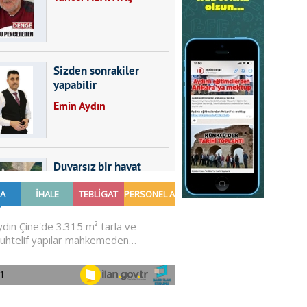
Sizden sonrakiler
yapabilir
Emin Aydın
Duvarsız bir hayat
Furkan SARICA
GÜNDEMDE NELER
OLMALI?
Ali Sarayköylü