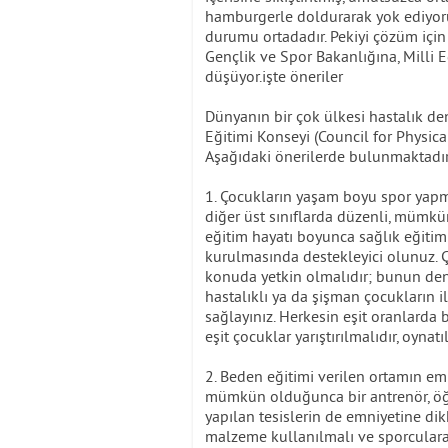
hamburgerle doldurarak yok ediyoru
durumu ortadadır. Pekiyi çözüm için
Gençlik ve Spor Bakanlığına, Milli 
düşüyor.işte öneriler
Dünyanın bir çok ülkesi hastalık d
Eğitimi Konseyi (Council for Physica
Aşağıdaki önerilerde bulunmaktadır
1. Çocukların yaşam boyu spor yapma
diğer üst sınıflarda düzenli, mümkü
eğitim hayatı boyunca sağlık eğitimi
kurulmasında destekleyici olunuz. Ço
konuda yetkin olmalıdır; bunun denet
hastalıklı ya da şişman çocukların i
sağlayınız. Herkesin eşit oranlarda 
eşit çocuklar yarıştırılmalıdır, oynatı
2. Beden eğitimi verilen ortamın em
mümkün olduğunca bir antrenör, öğr
yapılan tesislerin de emniyetine d
malzeme kullanılmalı ve sporculara 