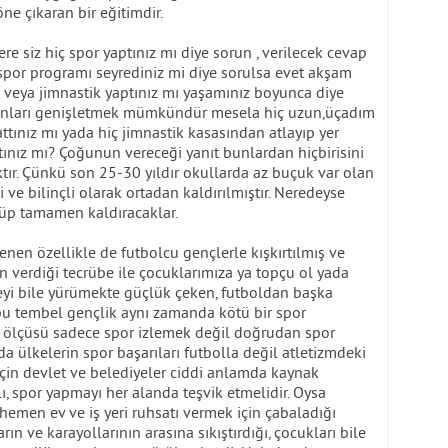
 öne çıkaran bir eğitimdir.
re siz hiç spor yaptınız mı diye sorun , verilecek cevap
 spor programı seyrediniz mi diye sorulsa evet akşam
izm veya jimnastik yaptınız mı yaşamınız boyunca diye
. Bunları genişletmek mümkündür mesela hiç uzun,üçadım
k attınız mı yada hiç jimnastik kasasından atlayıp yer
ptınız mı? Çoğunun vereceği yanıt bunlardan hiçbirisini
r. Çünkü son 25-30 yıldır okullarda az buçuk var olan
 ve bilinçli olarak ortadan kaldırılmıştır. Neredeyse
üp tamamen kaldıracaklar.
nen özellikle de futbolcu gençlerle kışkırtılmış ve
ün verdiği tecrübe ile çocuklarımıza ya topçu ol yada
eyi bile yürümekte güçlük çeken, futboldan başka
 bu tembel gençlik aynı zamanda kötü bir spor
lik ölçüsü sadece spor izlemek değil doğrudan spor
a ülkelerin spor başarıları futbolla değil atletizmdeki
 için devlet ve belediyeler ciddi anlamda kaynak
lı, spor yapmayı her alanda teşvik etmelidir. Oysa
hemen ev ve iş yeri ruhsatı vermek için çabaladığı
ın ve karayollarının arasına sıkıştırdığı, çocukları bile