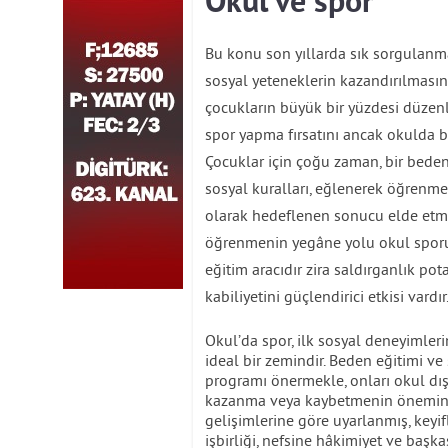
Okul ve spor
Bu konu son yıllarda sık sorgulanmak
sosyal yeteneklerin kazandırılmasın
çocukların büyük bir yüzdesi düzenl
spor yapma fırsatını ancak okulda b
Çocuklar için çoğu zaman, bir beden
sosyal kuralları, eğlenerek öğrenme
olarak hedeflenen sonucu elde etme
öğrenmenin yegâne yolu okul sporu 
eğitim aracıdır zira saldırganlık pot
kabiliyetini güçlendirici etkisi vardır
Okul’da spor, ilk sosyal deneyimleri
ideal bir zemindir. Beden eğitimi ve
programı önermekle, onları okul dışın
kazanma veya kaybetmenin önemini y
gelişimlerine göre uyarlanmış, keyifl
işbirliği, nefsine hâkimiyet ve başk