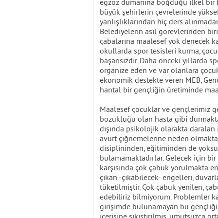
egzoz dumanına boğduğu ilkel bir 
büyük şehirlerin çevrelerinde yükse
yanlışlıklarından hiç ders alınmada
Belediyelerin asıl görevlerinden bir
çabalarına maalesef yok denecek kad
okullarda spor tesisleri kurma, çoc
başarısızdır. Daha önceki yıllarda s
organize eden ve var olanlara çocuk
ekonomik destekte veren MEB, Gençli
hantal bir gençliğin üretiminde ma
Maalesef çocuklar ve gençlerimiz ge
bozukluğu olan hasta gibi durmakta
dışında psikolojik olarakta daralan 
avurt çiğnemelerine neden olmaktad
disiplininden, eğitiminden de yoksu
bulamamaktadırlar. Gelecek için bir 
karşısında çok çabuk yorulmakta en
çıkan -çıkabilecek- engelleri, duvar
tüketilmiştir. Çok çabuk yenilen, ç
edebiliriz bilmiyorum. Problemler k
girişimde bulunamayan bu gençliği 
içerisine sıkıştırılmış, umutsuzca or