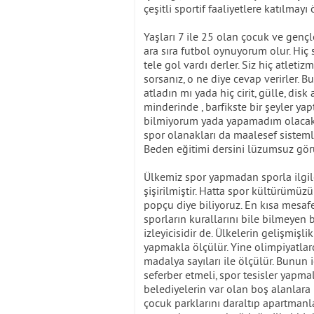
çeşitli sportif faaliyetlere katılmayı
Yaşları 7 ile 25 olan çocuk ve gençle
ara sıra futbol oynuyorum olur. Hiç
tele gol vardı derler. Siz hiç atlet
sorsanız, o ne diye cevap verirler
atladın mı yada hiç cirit, gülle, dis
minderinde , barfikste bir şeyler ya
bilmiyorum yada yapamadım olacaktı
spor olanakları da maalesef sistemli
Beden eğitimi dersini lüzumsuz gör
Ülkemiz spor yapmadan sporla ilgile
şişirilmiştir. Hatta spor kültürümüz
popçu diye biliyoruz. En kısa mesaf
sporların kurallarını bile bilmeyen
izleyicisidir de. Ülkelerin gelişmiş
yapmakla ölçülür. Yine olimpiyatlard
madalya sayıları ile ölçülür. Bunun
seferber etmeli, spor tesisler yapma
belediyelerin var olan boş alanlara 
çocuk parklarını daraltıp apartmanlar