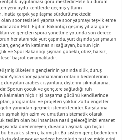
kentçilik uygulaması görülmektedir.Hele bu durum
len yeni uydu kentlerde geçmiş yılların
n, inatla çarpık yapılaşma sürdürülmektedir.
i olan spor tesisleri yapma ve spor yapmayı teşvik etme
ar azdır. Milli Eğitim Bakanlığı geçmiş yıllara göre
ukları ve gençleri spora yöneltme yolunda son derece
porun her alanında yurt çapında, yurt dışında yarışmaları
ları, gençlerin katılmasını sağlayan, bunun için
k ve Spor Bakanlığı şişman göbekli, obez, halsiz,
alesef başrol oynamaktadır.
lişmiş ülkelerin gençlerinin yanında silik, duruş
dır. Ayrıca spor yapamamanın onların bedenlerinin
iç dünyaları arabesk isyanlara, dişlerini sıkmalarana,
ır. Sporun çocuk ve gençlere sağladığı ruh
n kalmaları hiçbir işi başarma gücünü kendilerinde
plan, programları ve projeleri yoktur. Zorlu engeller
gelin yanından geçmek istemektedirler. Karşılarına
ları aşmak için azim ve umutları sistematik olarak
abuk teslim olan bu insanlara nasıl geleceğimizi emanet
arşısında direnemeyen, duvarları aşmak için hiçbir
bu bozuk sistem çıkarmıştır. Bu sistem genç bedenlerin
talıkta dolanıyor ve sadece beyinlerin test ve midelerini