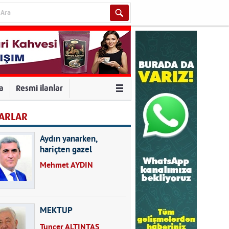
va
Resmi ilanlar
ARLAR
Aydın yanarken,
hariçten gazel
okuyarak kalpleri de
Mehmet AYDIN
kırmayın...
MEKTUP
Tuncer ALTINTAŞ