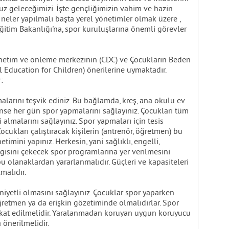
z geleceğimizi. İşte gençliğimizin vahim ve hazin
 neler yapılmalı başta yerel yönetimler olmak üzere ,
Eğitim Bakanlığı'na, spor kuruluşlarına önemli görevler
enetim ve önleme merkezinin (CDC) ve Çocukların Beden
l Education for Children) önerilerine uymaktadır.
:
larını teşvik ediniz. Bu bağlamda, kreş, ana okulu ev
nse her gün spor yapmalarını sağlayınız. Çocukları tüm
 almalarını sağlayınız. Spor yapmaları için tesis
cukları çalıştıracak kişilerin (antrenör, öğretmen) bu
imini yapınız. Herkesin, yani sağlıklı, engelli,
lgisini çekecek spor programlarına yer verilmesini
bu olanaklardan yararlanmalıdır. Güçleri ve kapasiteleri
lmalıdır.
niyetli olmasını sağlayınız. Çocuklar spor yaparken
etmen ya da erişkin gözetiminde olmalıdırlar. Spor
ikkat edilmelidir. Yaralanmadan koruyan uygun koruyucu
önerilmelidir.