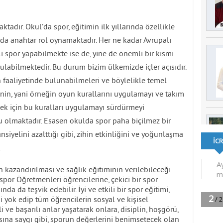
tadır. Okul’da spor, eğitimin ilk yıllarında özellikle
da anahtar rol oynamaktadır. Her ne kadar Avrupalı
i spor yapabilmekte ise de, yine de önemli bir kısmı
ulabilmektedir. Bu durum bizim ülkemizde içler açısıdır.
 faaliyetinde bulunabilmeleri ve böylelikle temel
nin, yani örneğin oyun kurallarını uygulamayı ve takım
k için bu kuralları uygulamayı sürdürmeyi
olmaktadır. Esasen okulda spor paha biçilmez bir
ansiyelini azalttığı gibi, zihin etkinliğini ve yoğunlaşma
.
n kazandırılması ve sağlık eğitiminin verilebileceği
 spor Öğretmenleri öğrencilerine, çekici bir spor
da da teşvik edebilir. İyi ve etkili bir spor eğitimi,
ok edip tüm öğrencilerin sosyal ve kişisel
i ve başarılı anlar yaşatarak onlara, disiplin, hoşgörü,
asına saygı gibi, sporun değerlerini benimsetecek olan