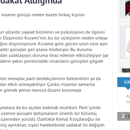
adakat Aldığında
ca insanın görüşü neden bazen birkaç kişinin
yıllardır siyaset biliminin ve psikolojinin de ilgisini
rup Düşüncesi Kuramı”nın, bu tür süreçlerin neden ortaya
ağını düşünüyorum. Kurama göre, gücün uzun süre aynı
rklı görüşler geri plana itilebiliyor. Bu durumu
an uzaklaşıyor, duruma itiraz edenler etkisizleşiyor (ya
 liderin yakın çevresindeki insanların görüşleri gitgide
 mesajlar, parti destekçilerinin beklentileri ya da
adar etkili olmayabiliyor. Çünkü insanlar zamanla
n gitmek yerine mevcut düzeni korumaya
şmalara da bu açıdan bakmak mümkün. Parti içinde
u üzerine yürüyen tartışmaların önemli bir bölümü,
 üzerinden yürüdü. Özellikle Kemal Kılıçdaroğlu ile
üş ayrılıkları, siyasi hareketlerde sadakat ile değişim