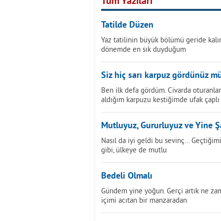
Tüm Yazıları
Tatilde Düzen
Yaz tatilinin büyük bölümü geride kal
dönemde en sık duyduğum
Siz hiç sarı karpuz gördünüz m
Ben ilk defa gördüm. Civarda oturanlar
aldığım karpuzu kestiğimde ufak çaplı
Mutluyuz, Gururluyuz ve Yine 
Nasıl da iyi geldi bu sevinç… Geçtiğim
gibi, ülkeye de mutlu
Bedeli Olmalı
Gündem yine yoğun. Gerçi artık ne z
içimi acıtan bir manzaradan