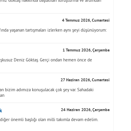
eniz Göktaş hakkında başlatılan soruşturma ve ardından
4 Temmuz 2026, Cumartesi
fında yaşanan tartışmaları izlerken aynı şeyi düşünüyorum:
1 Temmuz 2026, Çarşamba
uşkusuz Deniz Göktaş. Gerçi ondan hemen önce de
27 Haziran 2026, Cumartesi
dan bizim adımıza konuşulacak çok şey var. Sahadaki
çan
k
24 Haziran 2026, Çarşamba
diğer önemli başlığı olan milli takımla devam edelim.