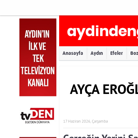
Anasayfa
Aydın
Efeler
Bo
AYÇA EROĞ
17 Haziran 2026, Çarşamba