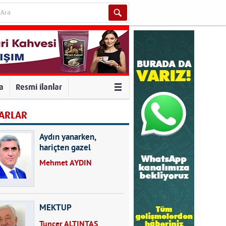
va
Resmi ilanlar
ARLAR
Aydın yanarken,
hariçten gazel
okuyarak kalpleri de
Mehmet AYDIN
kırmayın...
MEKTUP
Tuncer ALTINTAŞ