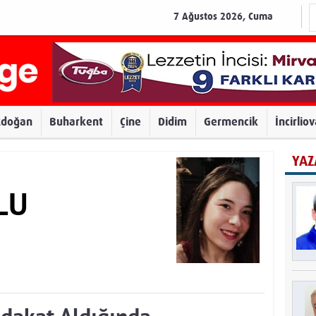
7 Ağustos 2026, Cuma
zdoğan
Buharkent
Çine
Didim
Germencik
İncirlio
YAZ
LU