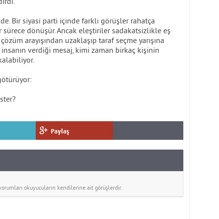
irdi.
e. Bir siyasi parti içinde farklı görüşler rahatça
sürece dönüşür. Ancak eleştiriler sadakatsizlikle eş
 çözüm arayışından uzaklaşıp taraf seçme yarışına
 insanın verdiği mesaj, kimi zaman birkaç kişinin
alabiliyor.
götürüyor:
ister?
Paylaş
rumları okuyucuların kendilerine ait görüşlerdir.