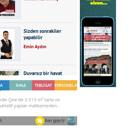
Sizden sonrakiler
yapabilir
Emin Aydın
Duvarsız bir hayat
Furkan SARICA
GÜNDEMDE NELER
OLMALI?
Ali Sarayköylü