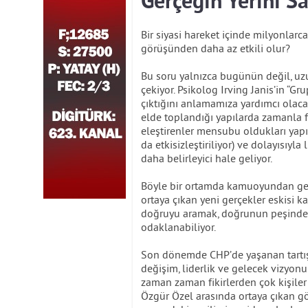
Gerçeğin Yerini S
Bir siyasi hareket içinde milyonlar
görüşünden daha az etkili olur?
Bu soru yalnızca bugünün değil, uzun 
çekiyor. Psikolog Irving Janis’in “G
çıktığını anlamamıza yardımcı olac
elde toplandığı yapılarda zamanla fa
eleştirenler mensubu oldukları yapıd
da etkisizleştiriliyor) ve dolayısıyla
daha belirleyici hale geliyor.
Böyle bir ortamda kamuoyundan gelen
ortaya çıkan yeni gerçekler eskisi k
doğruyu aramak, doğrunun peşinde
odaklanabiliyor.
Son dönemde CHP’de yaşanan tartı
değişim, liderlik ve gelecek vizyon
zaman zaman fikirlerden çok kişiler
Özgür Özel arasında ortaya çıkan gör