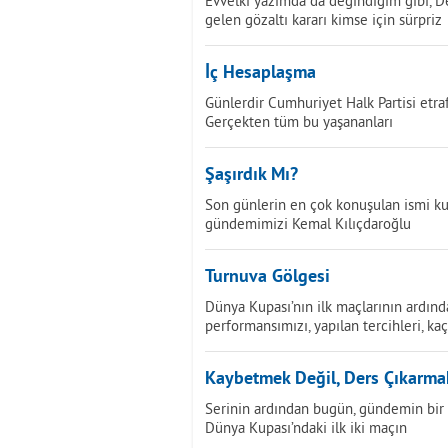
Evvelki yazımda da değindiğim gibi, D
gelen gözaltı kararı kimse için sürpriz
İç Hesaplaşma
Günlerdir Cumhuriyet Halk Partisi etra
Gerçekten tüm bu yaşananları
Şaşırdık Mı?
Son günlerin en çok konuşulan ismi k
gündemimizi Kemal Kılıçdaroğlu
Turnuva Gölgesi
Dünya Kupası’nın ilk maçlarının ardın
performansımızı, yapılan tercihleri, ka
Kaybetmek Değil, Ders Çıkarma
Serinin ardından bugün, gündemin bir 
Dünya Kupası’ndaki ilk iki maçın