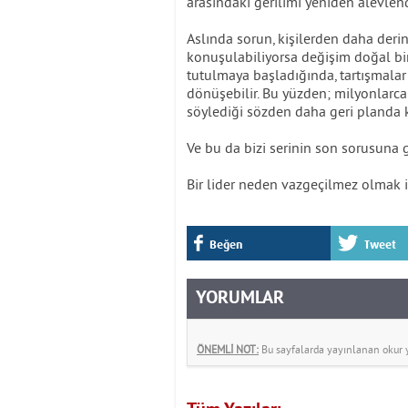
arasındaki gerilimi yeniden alevlend
Aslında sorun, kişilerden daha derind
konuşulabiliyorsa değişim doğal bir 
tutulmaya başladığında, tartışmalar
dönüşebilir. Bu yüzden; milyonlarca
söylediği sözden daha geri planda k
Ve bu da bizi serinin son sorusuna 
Bir lider neden vazgeçilmez olmak 
Beğen
Tweet
YORUMLAR
ÖNEMLİ NOT:
Bu sayfalarda yayınlanan okur yo