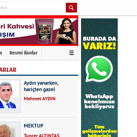
va
Resmi ilanlar
ARLAR
Aydın yanarken,
hariçten gazel
okuyarak kalpleri de
Mehmet AYDIN
kırmayın...
MEKTUP
Tuncer ALTINTAŞ