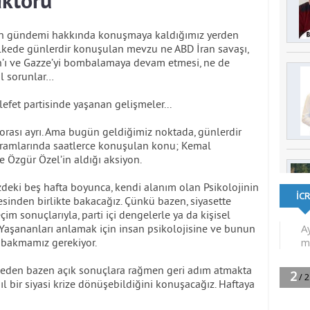
aktörü
in gündemi hakkında konuşmaya kaldığımız yerden
lkede günlerdir konuşulan mevzu ne ABD İran savaşı,
n’ı ve Gazze’yi bombalamaya devam etmesi, ne de
l sorunlar…
fet partisinde yaşanan gelişmeler...
r, orası ayrı. Ama bugün geldiğimiz noktada, günlerdir
gramlarında saatlerce konuşulan konu; Kemal
e Özgür Özel’in aldığı aksiyon.
deki beş hafta boyunca, kendi alanım olan Psikolojinin
resinden birlikte bakacağız. Çünkü bazen, siyasette
çim sonuçlarıyla, parti içi dengelerle ya da kişisel
. Yaşananları anlamak için insan psikolojisine ve bunun
e bakmamız gerekiyor.
n neden bazen açık sonuçlara rağmen geri adım atmakta
sıl bir siyasi krize dönüşebildiğini konuşacağız. Haftaya