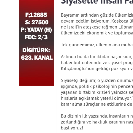
Siyasette İnsan F
Bayramın ardından güzide ülkemiz
devam edelim istiyorum. Koskoca ü
ne İsrail’in ateşkese rağmen Lübna
ülkemizdeki ekonomik ve toplumsa
Tek gündemimiz, ülkenin ana muhale
Aslında bu da bir iktidar başarısıdı
haber bültenlerinde ve siyaset pro
Kılıçdaroğlu’nun geldiği pozisyon v
Siyasetçi değilim; o yüzden önümüz
ışığında, politik psikolojinin pence
yaşanan birtakım krizleri yalnızca se
hırslarla açıklamak yeterli olmuyor
karar alma süreçlerine etkilerine d
Bu dizinin ilk yazısında, insanları
zorlandığını ve haklılık ısrarının na
başlıyoruz!