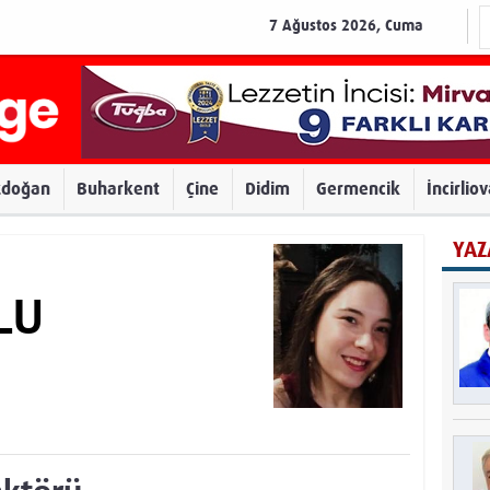
7 Ağustos 2026, Cuma
zdoğan
Buharkent
Çine
Didim
Germencik
İncirlio
YAZ
LU