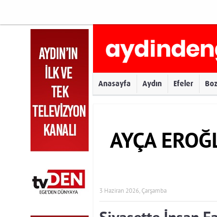
Anasayfa
Aydın
Efeler
Bo
AYÇA EROĞ
3 Haziran 2026, Çarşamba