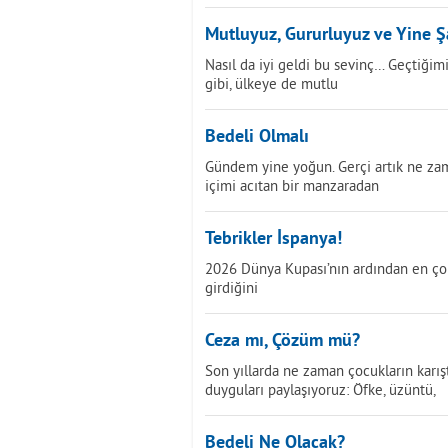
Mutluyuz, Gururluyuz ve Yine 
Nasıl da iyi geldi bu sevinç… Geçtiğim
gibi, ülkeye de mutlu
Bedeli Olmalı
Gündem yine yoğun. Gerçi artık ne z
içimi acıtan bir manzaradan
Tebrikler İspanya!
2026 Dünya Kupası’nın ardından en çok
girdiğini
Ceza mı, Çözüm mü?
Son yıllarda ne zaman çocukların karışt
duyguları paylaşıyoruz: Öfke, üzüntü,
Bedeli Ne Olacak?