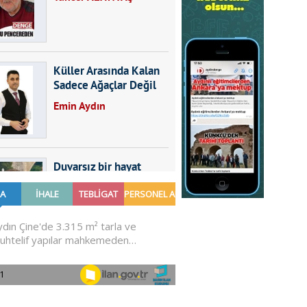
Küller Arasında Kalan
Sadece Ağaçlar Değil
Emin Aydın
Duvarsız bir hayat
Furkan SARICA
GÜNDEMDE NELER
OLMALI?
Ali Sarayköylü