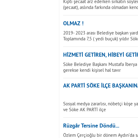
Kıpti şecaat arz ederken sirkatin söyler
(şecaat), aslında farkında olmadan ken
OLMAZ !
2019- 2023 arası Belediye başkan yard
Toplamında 7,5 ( yedi buçuk) yıldır Sök
HİZMETİ GETİREN, HİBEYİ GETİ
Söke Belediye Başkanı Mustafa İberya Ar
gerekse kendi kişisel hal tavır
AK PARTİ SÖKE İLÇE BAŞKANIN
Sosyal medya zararlısı, nöbetçi köşe 
ve Söke AK PARTİ ilçe
Rüzgâr Tersine Döndü...
Özlem Çerçioğlu bir dönem Aydın’da s