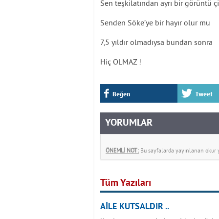
Sen teşkilatından ayrı bir görüntü 
Senden Söke’ye bir hayır olur mu
7,5 yıldır olmadıysa bundan sonra
Hiç OLMAZ !
Beğen
Tweet
YORUMLAR
ÖNEMLİ NOT:
Bu sayfalarda yayınlanan okur yo
Tüm Yazıları
AİLE KUTSALDIR ..