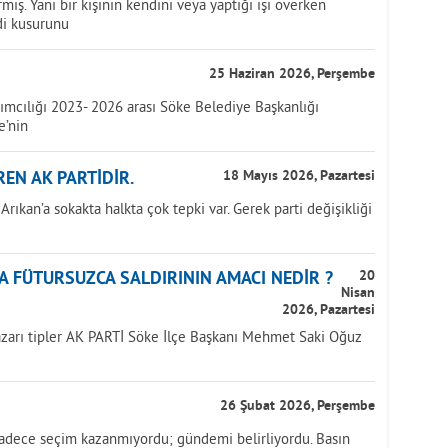
miş. Yani bir kişinin kendini veya yaptığı işi överken
di kusurunu
25 Haziran 2026, Perşembe
ımcılığı 2023- 2026 arası Söke Belediye Başkanlığı
e’nin
REN AK PARTİDİR.
18 Mayıs 2026, Pazartesi
ıkan’a sokakta halkta çok tepki var. Gerek parti değişikliği
A FÜTURSUZCA SALDIRININ AMACI NEDİR ?
20
Nisan
2026, Pazartesi
yazarı tipler AK PARTİ Söke İlçe Başkanı Mehmet Saki Oğuz
26 Şubat 2026, Perşembe
adece seçim kazanmıyordu; gündemi belirliyordu. Basın