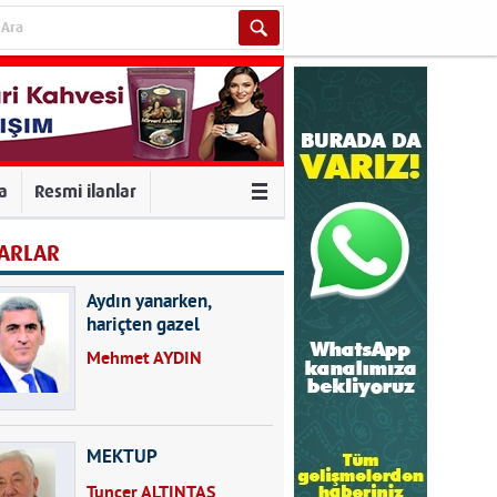
va
Resmi ilanlar
ARLAR
Aydın yanarken,
hariçten gazel
okuyarak kalpleri de
Mehmet AYDIN
kırmayın...
MEKTUP
Tuncer ALTINTAŞ