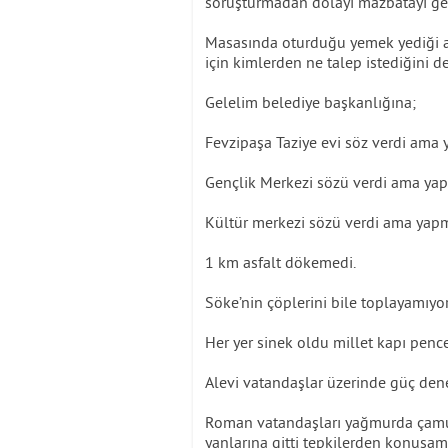
soruşturmadan dolayı mazbatayı geç
Masasında oturduğu yemek yediği a
için kimlerden ne talep istediğini d
Gelelim belediye başkanlığına;
Fevzipaşa Taziye evi söz verdi ama
Gençlik Merkezi sözü verdi ama ya
Kültür merkezi sözü verdi ama yap
1 km asfalt dökemedi.
Söke’nin çöplerini bile toplayamıyor
Her yer sinek oldu millet kapı penc
Alevi vatandaşlar üzerinde güç dene
Roman vatandaşları yağmurda çamurd
yanlarına gitti tepkilerden konuşa