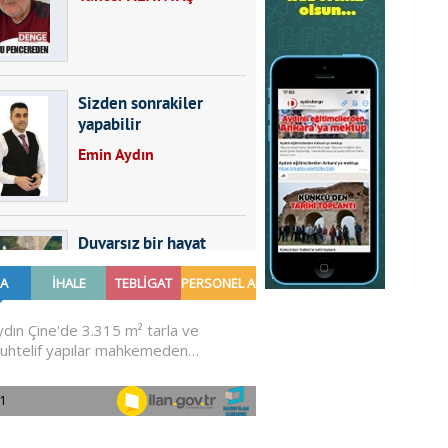
Sizden sonrakiler
yapabilir
Emin Aydın
Duvarsız bir hayat
Furkan SARICA
GÜNDEMDE NELER
OLMALI?
Ali Sarayköylü