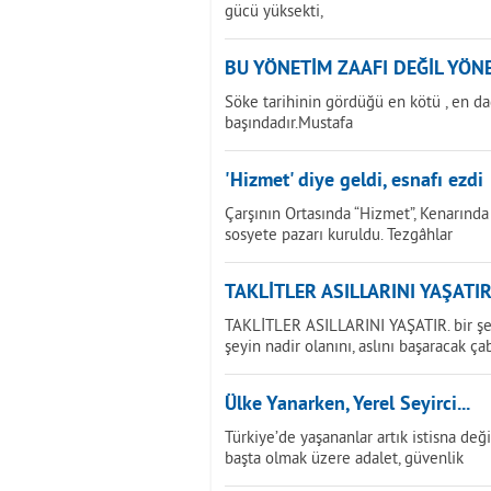
gücü yüksekti,
BU YÖNETİM ZAAFI DEĞİL YÖNE
Söke tarihinin gördüğü en kötü , en d
başındadır.Mustafa
'Hizmet' diye geldi, esnafı ezdi
Çarşının Ortasında “Hizmet”, Kenarında
sosyete pazarı kuruldu. Tezgâhlar
TAKLİTLER ASILLARINI YAŞATI
TAKLİTLER ASILLARINI YAŞATIR. bir şe
şeyin nadir olanını, aslını başaracak 
Ülke Yanarken, Yerel Seyirci...
Türkiye’de yaşananlar artık istisna deği
başta olmak üzere adalet, güvenlik