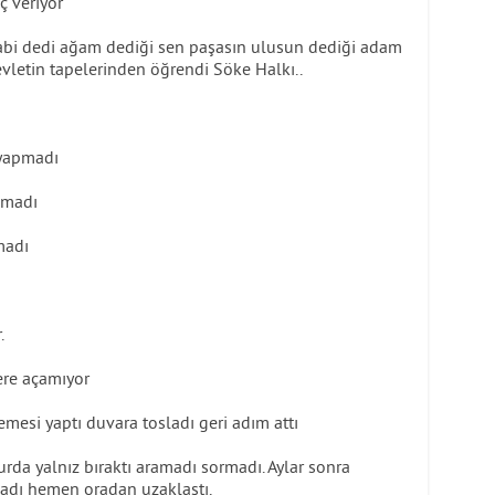
 veriyor
bi dedi ağam dediği sen paşasın ulusun dediği adam
evletin tapelerinden öğrendi Söke Halkı..
 yapmadı
pmadı
madı
.
ere açamıyor
mesi yaptı duvara tosladı geri adım attı
a yalnız bıraktı aramadı sormadı. Aylar sonra
madı hemen oradan uzaklaştı.