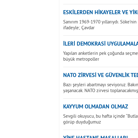
ESKİLERDEN HİKAYELER VE Yİ
Sanırım 1969-1970 yıllarıydı. Söke’ni
ifadeyle; Çavdar
İLERİ DEMOKRASİ UYGULAMAL
Yapılan anketlerin pek çoğunda seçmen
büyük metropoller
NATO ZİRVESİ VE GÜVENLİK TE
Bazı şeyleri abartmayı seviyoruz. Bak
yaşanacak. NATO zirvesi toplanacakmış
KAYYUM OLMADAN OLMAZ
Sevgili okuyucu, bu hafta içinde “But
görüp duyduğumuz