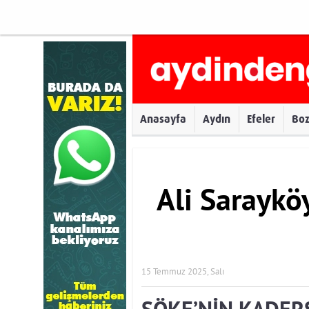
Anasayfa
Aydın
Efeler
Bo
Ali Saraykö
15 Temmuz 2025, Salı