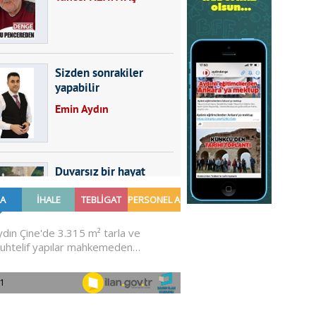
Sizden sonrakiler
yapabilir
Emin Aydın
Duvarsız bir hayat
Furkan SARICA
GÜNDEMDE NELER
OLMALI?
Ali Sarayköylü