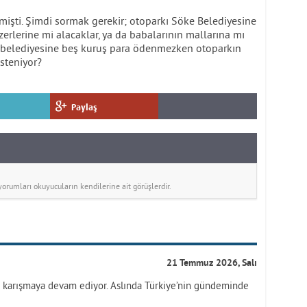
işti. Şimdi sormak gerekir; otoparkı Söke Belediyesine
erlerine mi alacaklar, ya da babalarının mallarına mı
ke belediyesine beş kuruş para ödenmezken otoparkın
isteniyor?
Paylaş
rumları okuyucuların kendilerine ait görüşlerdir.
21 Temmuz 2026, Salı
ve karışmaya devam ediyor. Aslında Türkiye’nin gündeminde