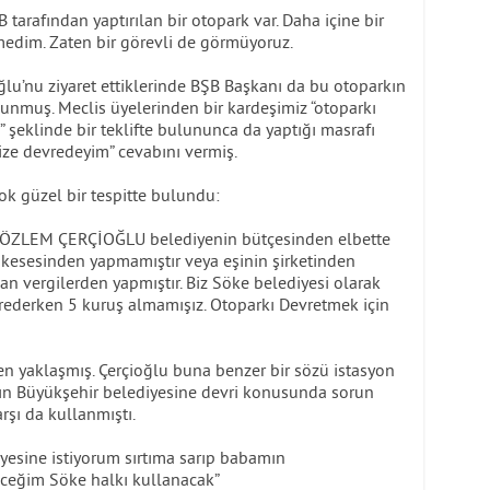
arafından yaptırılan bir otopark var. Daha içine bir
rmedim. Zaten bir görevli de görmüyoruz.
ğlu’nu ziyaret ettiklerinde BŞB Başkanı da bu otoparkın
unmuş. Meclis üyelerinden bir kardeşimiz “otoparkı
m” şeklinde bir teklifte bulununca da yaptığı masrafı
ize devredeyim” cevabını vermiş.
ok güzel bir tespitte bulundu:
ı ÖZLEM ÇERÇİOĞLU belediyenin bütçesinden elbette
i kesesinden yapmamıştır veya eşinin şirketinden
n vergilerden yapmıştır. Biz Söke belediyesi olarak
vrederken 5 kuruş almamışız. Otoparkı Devretmek için
n yaklaşmış. Çerçioğlu buna benzer bir sözü istasyon
ın Büyükşehir belediyesine devri konusunda sorun
rşı da kullanmıştı.
yesine istiyorum sırtıma sarıp babamın
eceğim Söke halkı kullanacak”