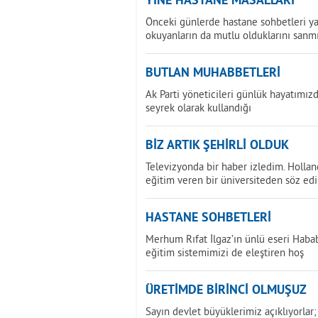
YİNE HASTANE MASALLARI
Önceki günlerde hastane sohbetleri y
okuyanların da mutlu olduklarını san
BUTLAN MUHABBETLERİ
Ak Parti yöneticileri günlük hayatımız
seyrek olarak kullandığı
BİZ ARTIK ŞEHİRLİ OLDUK
Televizyonda bir haber izledim. Holla
eğitim veren bir üniversiteden söz edi
HASTANE SOHBETLERİ
Merhum Rıfat İlgaz’ın ünlü eseri Hababa
eğitim sistemimizi de eleştiren hoş
ÜRETİMDE BİRİNCİ OLMUŞUZ
Sayın devlet büyüklerimiz açıklıyorla