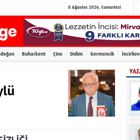
8 Ağustos 2026, Cumartesi
zdoğan
Buharkent
Çine
Didim
Germencik
İncirlio
YAZ
ylü