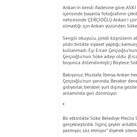
Arıkan’ın kendi ifadesine göre, ASKİ 
içerisinde bayanla fotoğrafının çek
neticesinde ÇERÇİOĞLU Arıkan’ı çizmiş
olmadığı için Arıkan yüzünden Söke
Sevgili okuyucu, şimdi köprülerin al
yıldır birlikte siyaset yaptığı, kam
kullanmadı. Eşi Ercan Çerçioğlu’nun 
Çerçioğlu’nun Söke adayı oldu. (Erc
boyunca dillendirmişti.) Böylece Sö
Bakıyoruz, Mustafa İberya Arıkan h
Çerçioğlu’nun yanında. Beraber deve
gidiyorlar, beraber yurt dışına gezi
anlamında geri dönmüyor.
*
Bir etkinlikte Söke Belediye Meclis Ü
gerçekleştirdik. İlginç şeyler anlatt
yazmıyor, söz etmiyor” diyerek site