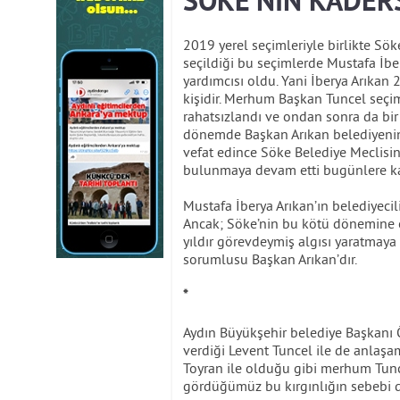
SÖKE’NİN KADERS
2019 yerel seçimleriyle birlikte Sök
seçildiği bu seçimlerde Mustafa İbe
yardımcısı oldu. Yani İberya Arıka
kişidir. Merhum Başkan Tuncel seçi
rahatsızlandı ve ondan sonra da bir
dönemde Başkan Arıkan belediyeni
vefat edince Söke Belediye Meclis
bulunmaya devam etti bugünlere ka
Mustafa İberya Arıkan’ın belediyecil
Ancak; Söke’nin bu kötü dönemine ön
yıldır görevdeymiş algısı yaratmaya ç
sorumlusu Başkan Arıkan’dır.
*
Aydın Büyükşehir belediye Başkanı 
verdiği Levent Tuncel ile de anlaş
Toyran ile olduğu gibi merhum Tunce
gördüğümüz bu kırgınlığın sebebi de