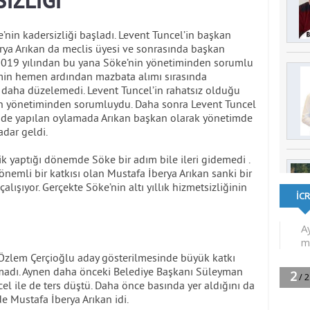
İZLİĞİ
e’nin kadersizliği başladı. Levent Tuncel’in başkan
rya Arıkan da meclis üyesi ve sonrasında başkan
n 2019 yılından bu yana Söke’nin yönetiminden sorumlu
min hemen ardından mazbata alımı sırasında
 daha düzelemedi. Levent Tuncel’in rahatsız olduğu
n yönetiminden sorumluydu. Daha sonra Levent Tuncel
inde yapılan oylamada Arıkan başkan olarak yönetimde
dar geldi.
ik yaptığı dönemde Söke bir adım bile ileri gidemedi .
emli bir katkısı olan Mustafa İberya Arıkan sanki bir
alışıyor. Gerçekte Söke’nin altı yıllık hizmetsizliğinin
Özlem Çerçioğlu aday gösterilmesinde büyük katkı
amadı. Aynen daha önceki Belediye Başkanı Süleyman
l ile de ters düştü. Daha önce basında yer aldığını da
 Mustafa İberya Arıkan idi.