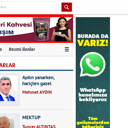
va
Resmi ilanlar
ARLAR
Aydın yanarken,
hariçten gazel
okuyarak kalpleri de
Mehmet AYDIN
kırmayın...
MEKTUP
Tuncer ALTINTAŞ