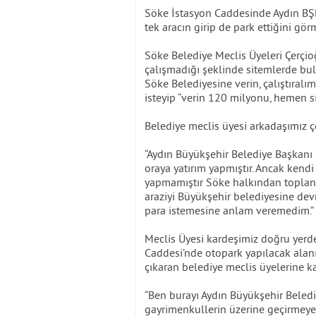
Söke İstasyon Caddesinde Aydın BŞB t
tek aracın girip de park ettiğini gö
Söke Belediye Meclis Üyeleri Çerçio
çalışmadığı şeklinde sitemlerde bul
Söke Belediyesine verin, çalıştıralı
isteyip “verin 120 milyonu, hemen s
Belediye meclis üyesi arkadaşımız ç
“Aydın Büyükşehir Belediye Başkan
oraya yatırım yapmıştır. Ancak kend
yapmamıştır Söke halkından toplana
araziyi Büyükşehir belediyesine de
para istemesine anlam veremedim.”
Meclis Üyesi kardeşimiz doğru yerde
Caddesi’nde otopark yapılacak alan
çıkaran belediye meclis üyelerine ka
“Ben burayı Aydın Büyükşehir Beledi
gayrimenkullerin üzerine geçirmey