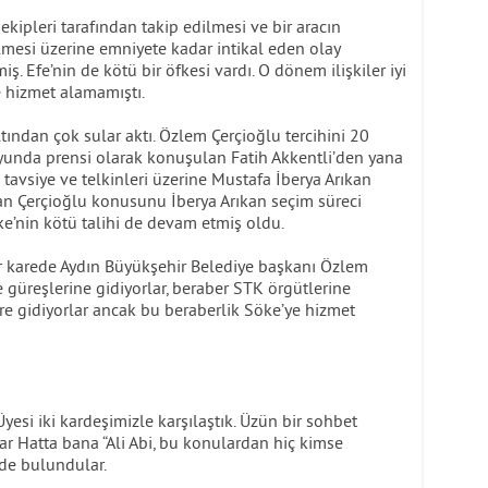
ekipleri tarafından takip edilmesi ve bir aracın
ilmesi üzerine emniyete kadar intikal eden olay
. Efe’nin de kötü bir öfkesi vardı. O dönem ilişkiler iyi
 hizmet alamamıştı.
tından çok sular aktı. Özlem Çerçioğlu tercihini 20
uoyunda prensi olarak konuşulan Fatih Akkentli’den yana
tavsiye ve telkinleri üzerine Mustafa İberya Arıkan
an Çerçioğlu konusunu İberya Arıkan seçim süreci
ke’nin kötü talihi de devam etmiş oldu.
er karede Aydın Büyükşehir Belediye başkanı Özlem
 güreşlerine gidiyorlar, beraber STK örgütlerine
lere gidiyorlar ancak bu beraberlik Söke’ye hizmet
yesi iki kardeşimizle karşılaştık. Üzün bir sohbet
ılar Hatta bana “Ali Abi, bu konulardan hiç kimse
mde bulundular.