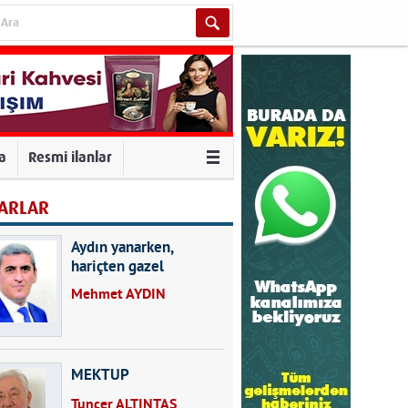
va
Resmi ilanlar
ARLAR
Aydın yanarken,
hariçten gazel
okuyarak kalpleri de
Mehmet AYDIN
kırmayın...
MEKTUP
Tuncer ALTINTAŞ