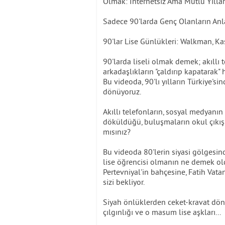
Olmak: İnternetsiz Ama Mutlu Yıllar
Sadece 90'larda Genç Olanların An
90'lar Lise Günlükleri: Walkman, Ka
90'larda liseli olmak demek; akıllı 
arkadaşlıkların "çaldırıp kapatarak
Bu videoda, 90'lı yılların Türkiye's
dönüyoruz.
Akıllı telefonların, sosyal medyanın
döküldüğü, buluşmaların okul çıkışl
mısınız?
Bu videoda 80'lerin siyasi gölgesin
lise öğrencisi olmanın ne demek old
Pertevniyal'in bahçesine, Fatih Vata
sizi bekliyor.
Siyah önlüklerden ceket-kravat döne
çılgınlığı ve o masum lise aşkları...