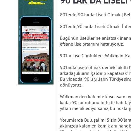
90'LAR DA LİSELİ
80'lerde, 90'larda Liseli Olmak | Be
80'lerde,90'larda Liseli Olmak: İnte
Bugünün liselilerine anlatsak inanma
efsane lise ortamını hatırlıyoruz.
90'lar Lise Günlükleri: Walkman, Ka
90'larda liseli olmak demek; akıllı 
arkadaşlıkların "çaldırıp kapatarak
Bu videoda, 90'lı yılların Türkiye's
dönüyoruz.
Walkman'den kalemle kaset sarmaya,
kadar 90'lar ruhunu birlikte hatırl
yılları merak ediyorsanız, bu nostal
Yorumlarda Buluşalım: Sizin 90'lara 
aklınızda kalan en komik anı hangis