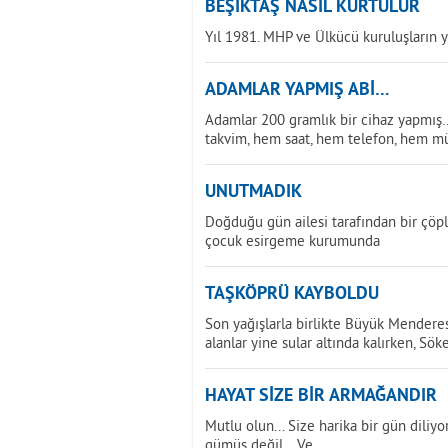
BEŞİKTAŞ NASIL KURTULUR
Yıl 1981. MHP ve Ülkücü kuruluşların y
ADAMLAR YAPMIŞ ABİ…
Adamlar 200 gramlık bir cihaz yapmı
takvim, hem saat, hem telefon, hem m
UNUTMADIK
Doğduğu gün ailesi tarafından bir çöp
çocuk esirgeme kurumunda
TAŞKÖPRÜ KAYBOLDU
Son yağışlarla birlikte Büyük Mendere
alanlar yine sular altında kalırken, Sök
HAYAT SİZE BİR ARMAĞANDIR
Mutlu olun... Size harika bir gün diliyo
gümüş değil... Ve