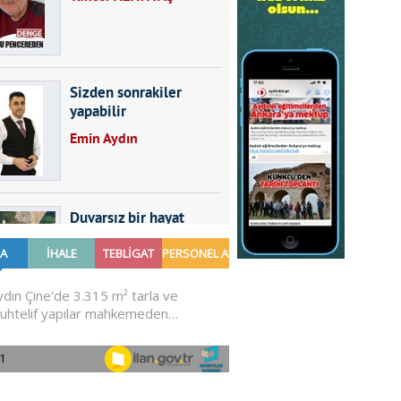
Sizden sonrakiler
yapabilir
Emin Aydın
Duvarsız bir hayat
Furkan SARICA
GÜNDEMDE NELER
OLMALI?
Ali Sarayköylü