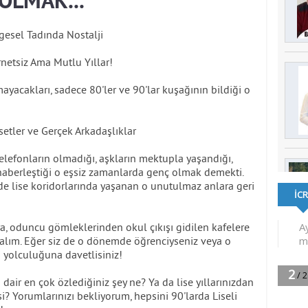
 OLMAK...
lgesel Tadında Nostalji
rnetsiz Ama Mutlu Yıllar!
yacakları, sadece 80'ler ve 90'lar kuşağının bildiği o
setler ve Gerçek Arkadaşlıklar
telefonların olmadığı, aşkların mektupla yaşandığı,
" haberleştiği o eşsiz zamanlarda genç olmak demekti.
inde lise koridorlarında yaşanan o unutulmaz anlara geri
 oduncu gömleklerinden okul çıkışı gidilen kafelere
ayalım. Eğer siz de o dönemde öğrenciyseniz veya o
ji yolculuğuna davetlisiniz!
dair en çok özlediğiniz şey ne? Ya da lise yıllarınızdan
i? Yorumlarınızı bekliyorum, hepsini 90'larda Liseli