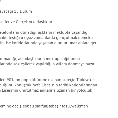
!
layacağı 15 Durum
setler ve Gerçek Arkadaşlıklar
telefonların olmadığı, aşkların mektupla yaşandığı,
" haberleştiği o eşsiz zamanlarda genç olmak demekti.
inde lise koridorlarında yaşanan o unutulmaz anlara geri
 olmadığı; arkadaşlıkların mektup kağıtlarına
arında sözleşilerek yapıldığı o yıllara dönmeye hazır
den 90'ların pop kültürüne uzanan süreçte Türkiye'de
uğunu konuştuk. Vefa Lisesi'nin tarihi koridorlarından
n Lisesi'nin unutulmaz anılarına uzanan bir yolculuk
mine geçiş, sobalı sınıflar, tebeşir tozu, walkman