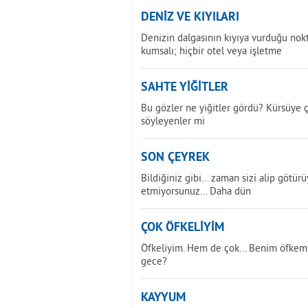
DENİZ VE KIYILARI
Denizin dalgasının kıyıya vurduğu nok
kumsalı; hiçbir otel veya işletme
SAHTE YİĞİTLER
Bu gözler ne yiğitler gördü? Kürsüye ç
söyleyenler mi
SON ÇEYREK
Bildiğiniz gibi... zaman sizi alip götür
etmiyorsunuz... Daha dün
ÇOK ÖFKELİYİM
Öfkeliyim. Hem de çok... Benim öfkem ç
gece?
KAYYUM