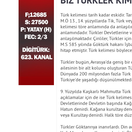
BİZ TÜRKLER KİM
Türk kelimesi tarih kadar eskidir. Tar
M.Ö 13., 14. yüzyıllarda Tik, Türk ve
kelimesi töre anlamında da anlaşılı
anlamındadır. Türkler Devletlerine
anlaşılmaktadır. Çinliler, Türkler iç
M.S 585 yılında Göktürk hakanı İş
hitap etmiştir. Türk kelimesi böylece
Türkler bugün, Avrasya'da geniş bir 
ailesinin bir alt kolunu oluşturan Tü
Dünyada 200 milyondan fazla Türk 
Türkiye'de yaşadığı düşünülmektedi
9. Yüzyılda Kaşkarlı Mahmutta Türk a
açıklamalar için de ise Türk kelimes
Devletlerinde Devletin başında Ka
Hatun denirdi. Kağana kurultay dene
veya Kurultay denirdi. Halk töre düze
Türkler Göktanrıya inanırlardı. Din 