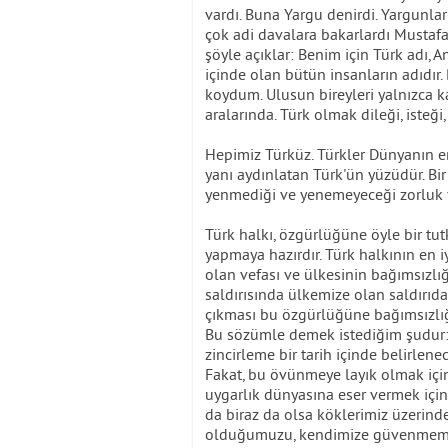
vardı. Buna Yargu denirdi. Yargunl
çok adi davalara bakarlardı Mustafa
şöyle açıklar: Benim için Türk adı,
içinde olan bütün insanların adıdır.
koydum. Ulusun bireyleri yalnızca ka
aralarında. Türk olmak dileği, isteği,
Hepimiz Türküz. Türkler Dünyanın en
yanı aydınlatan Türk'ün yüzüdür. Bi
yenmediği ve yenemeyeceği zorluk 
Türk halkı, özgürlüğüne öyle bir tut
yapmaya hazırdır. Türk halkının en iy
olan vefası ve ülkesinin bağımsızl
saldırısında ülkemize olan saldırıd
çıkması bu özgürlüğüne bağımsızlığ
Bu sözümle demek istediğim şudur: Tü
zincirleme bir tarih içinde belirlene
Fakat, bu övünmeye layık olmak için
uygarlık dünyasına eser vermek için
da biraz da olsa köklerimiz üzerind
olduğumuzu, kendimize güvenmemiz