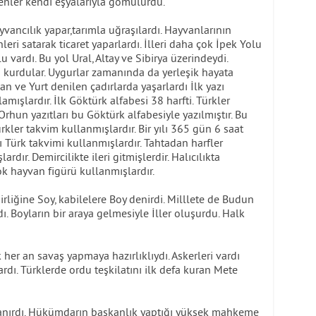
enler kendi eşyalarıyla gömülürdü.
yvancılık yapar,tarımla uğraşılardı. Hayvanlarının
leri satarak ticaret yaparlardı. İlleri daha çok İpek Yolu
 vardı. Bu yol Ural, Altay ve Sibirya üzerindeydi.
i kurdular. Uygurlar zamanında da yerleşik hayata
an ve Yurt denilen çadırlarda yaşarlardı İlk yazı
ışlardır. İlk Göktürk alfabesi 38 harfti. Türkler
rhun yazıtları bu Göktürk alfabesiyle yazılmıştır. Bu
 Türkler takvim kullanmışlardır. Bir yılı 365 gün 6 saat
 Türk takvimi kullanmışlardır. Tahtadan harfler
dır. Demircilikte ileri gitmişlerdir. Halıcılıkta
ok hayvan figürü kullanmışlardır.
rliğine Soy, kabilelere Boy denirdi. Milllete de Budun
ı. Boyların bir araya gelmesiyle İller oluşurdu. Halk
 her an savaş yapmaya hazırlıklıydı. Askerleri vardı
dı. Türklerde ordu teşkilatını ilk defa kuran Mete
yanırdı. Hükümdarın başkanlık yaptığı yüksek mahkeme