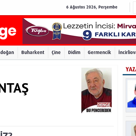
6 Ağustos 2026, Perşembe
zdoğan
Buharkent
Çine
Didim
Germencik
İncirlio
YAZ
INTAŞ