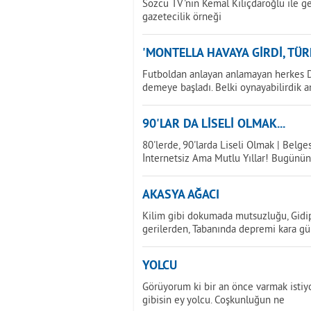
Sözcü TV'nin Kemal Kılıçdaroğlu ile ger
gazetecilik örneği
'MONTELLA HAVAYA GİRDİ, TÜR
Futboldan anlayan anlamayan herkes Dü
demeye başladı. Belki oynayabilirdik 
90'LAR DA LİSELİ OLMAK...
80'lerde, 90'larda Liseli Olmak | Belge
İnternetsiz Ama Mutlu Yıllar! Bugünün
AKASYA AĞACI
Kilim gibi dokumada mutsuzluğu, Gidip 
gerilerden, Tabanında depremi kara gü
YOLCU
Görüyorum ki bir an önce varmak istiyor
gibisin ey yolcu. Coşkunluğun ne