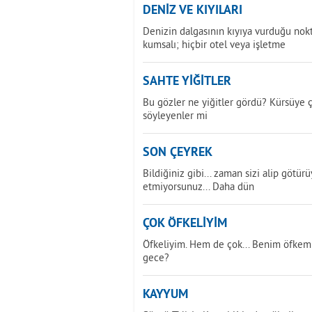
DENİZ VE KIYILARI
Denizin dalgasının kıyıya vurduğu nok
kumsalı; hiçbir otel veya işletme
SAHTE YİĞİTLER
Bu gözler ne yiğitler gördü? Kürsüye ç
söyleyenler mi
SON ÇEYREK
Bildiğiniz gibi... zaman sizi alip götür
etmiyorsunuz... Daha dün
ÇOK ÖFKELİYİM
Öfkeliyim. Hem de çok... Benim öfkem ç
gece?
KAYYUM