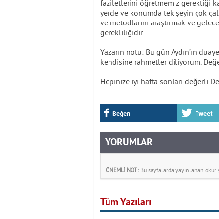
faziletlerini öğretmemiz gerektiğ
yerde ve konumda tek şeyin çok çal
ve metodlarını araştırmak ve gele
gerekliliğidir.
Yazarın notu: Bu gün Aydın’ın duay
kendisine rahmetler diliyorum. Değer
Hepinize iyi hafta sonları değerli 
Beğen
Tweet
YORUMLAR
ÖNEMLİ NOT:
Bu sayfalarda yayınlanan okur yo
Tüm Yazıları