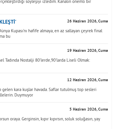
çekleştirdiği söyleşiyi izledim. Kanalın önemli bir
KLEŞTİ'
26 Haziran 2026, Cuma
nya Kupası'nı hafife almaya, en az sallayan çeyrek final
ama bu
19 Haziran 2026, Cuma
sel Tadında Nostalji 80'lerde,90'larda Liseli Olmak:
12 Haziran 2026, Cuma
gelen kara kuşlar havada. Saflar tutulmuş top sesleri
llelerin. Duymuyor
5 Haziran 2026, Cuma
sun oraya. Gerginsin, kıpır kıpırsın, soluk soluğasın, yay