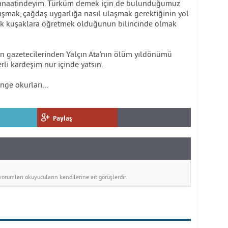
i kanaatindeyim. Türküm demek için de bulunduğumuz
ışmak, çağdaş uygarlığa nasıl ulaşmak gerektiğinin yol
cek kuşaklara öğretmek olduğunun bilincinde olmak
en gazetecilerinden Yalçın Ata’nın ölüm yıldönümü
li kardeşim nur içinde yatsın.
Denge okurları…
Paylaş
rumları okuyucuların kendilerine ait görüşlerdir.