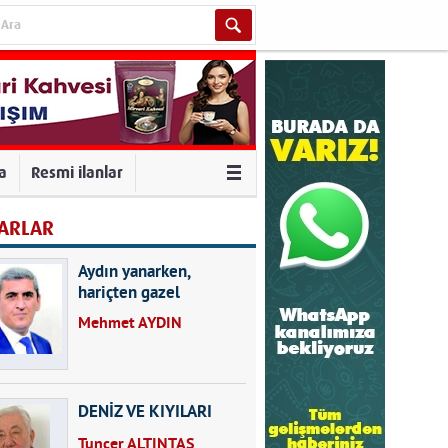
va
Resmi ilanlar
ARLAR
Aydın yanarken,
hariçten gazel
okuyarak kalpleri de
Mehmet AYDIN
kırmayın...
DENİZ VE KIYILARI
Tuncer ALTINTAŞ