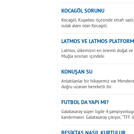
KOCAGÖL SORUNU
Kocagöl, Kuşadası ilçesinde etrafı sazlı
sulak alanı olan Kocagöl;
LATMOS VE LATMOS PLATFOR
Latmos, ülkemizin en önemli doğal ve k
Muğla sınırları içindeki
KONUŞAN SU
Anlatılanlar bir hikayemiz var Menderes
doğru uzanan bereketli bir
FUTBOL DA YAPI MI?
Galatasaray süper ligde 4.şampiyonlugu
kandırmasın. Galatasaray çıkıyor, “TFF i
BEŞİKTAŞ NASIL KURTULUR