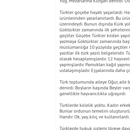
Yuğ, Mezarlarına Kurgan denirdi. Öl
Türkler göçebe hayatı yaşarlardı. Ha
ürünlerinden yararlanırlardı. Bu ürün
üzerindeydi. Bunun dışında Kürk yolu
Göktürkler zamanında ilk şehirlerin
geçtiler. Göçebe Türkler kıldan yapıl
yazmaya Göktürkler zamanında başlam
müslümanlığa 10.yüzyılda geçtiler. O
yazıtlar ilk türk yazılı belgeleridir.
olarak hesaplamışlardır. 12 hayvanlı
yapmışlardır. Pamuktan kağıt yapmışlar
ustalaşmışladır. Eşyalarında daha ç
Türk toplumunda aileye Oğur, aile bi
denirdi. Boyların başında Beyler vard
genellikle hayvancılıkla uğraşırdı.
Türklerde kölelik yoktu. Kadın erkek
Bunlar ordunun temelini oluştururlar
Handır. Ok, yay, kılıç ve kullanırlardı.
Türklerde hukuk sistemi töreye da