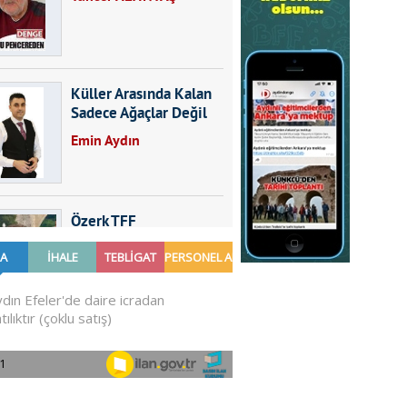
Küller Arasında Kalan
Sadece Ağaçlar Değil
Emin Aydın
Özerk TFF
Furkan SARICA
GÜNDEMDE NELER
OLMALI?
Ali Sarayköylü