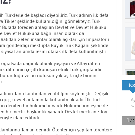
İZ?
ih Türklerle de başladı diyebiliriz. Türk adının ilk defa
ya Tikler şeklinde kullanıldığını görmekteyiz. Türk
r. Burada töreden anlaşılan Devlet ve Devlet Hukuku
 ve Devlet Hukukuna bağlı insan olarak da
in Batıdan Gelen insanlar olarak açıklar .Çin İmparatoru
bara gönderdiği mektupta Büyük Türk Kağanı şeklinde
 siyasal anlamda resmi olarak ilk defa kullanılmıştır.
coğrafyada dağınık olarak yaşayan ve Altay dilleri
rk dillerinin çeşitli konuşan etnik Türk gruplarıdır.
bulunduğu ve bu nüfusun yaklaşık üçte birinin
r
dının Tanrı tarafından verildiğini söylemiştir. Değişik
i güç, kuvvet anlamında kullanılmaktadır. İlk Türk
ğan denilen bir hükümdar vardı. Hükümdarın eşine de
n bir meclis başkanlık yapardı. Devlet meclisine Toy
niyle idare edilirdi.
adamlarına Taman denirdi. Ölenler için yapılan törenlere