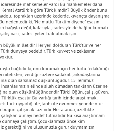
ar idaresinde mahkemeler vardı Bu mahkemeler daha
 Kemal Atatürk 'e göre Türk kimdir.? Büyük önder bunu
 Anadolu toprakları üzerinde kederde, kıvançta dayanışma
 Bu nedenledir ki, "Ne mutlu Türküm diyene" esasını
n bağıyla değil, kafasıyla, iradesiyle de bağlar kurmalı
 çalışması, iradesi yeter Türk olmak için...
 büyük milletidir. Her yeri dolduran Türk'tür ve her
r Türk dünyaya bedeldir. Türk kuvvet ve zekâsının
yoktur.
kuyla bağlıdır ki, onu korumak için her türlü fedakârlığı
i nitelikleri; verdiği sözlere sadakati, arkadaşlarına
ığına olan sarsılmaz düşkünlüğüdür. 15 Temmuz
a insanlarımızın elinde silah olmadan tankların üzerine
ına olan düşkünlüğündendir. Türk! Öğün, çalış, güven.
rklük esastır. Bu varlığı tarih içinde araştırmak,
cek Türk uygarlığı ile, tarihi ile övünmek yerinde olur.
 bugün çalışmak lazımdır. Her alanda, özellikle
 çalışkan olmayı hedef tutmalıdır. Bu kısa araştırmam
e durmaya çalıştım. Çocuklarımıza önce kim
 gerektiğini ve ulusumuzla gurur duymamızın