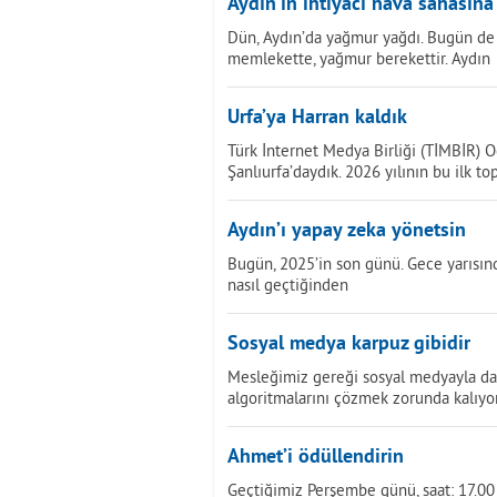
Aydın’ın ihtiyacı hava sahasına
Dün, Aydın’da yağmur yağdı. Bugün de
memlekette, yağmur berekettir. Aydın
Urfa’ya Harran kaldık
Türk İnternet Medya Birliği (TİMBİR) O
Şanlıurfa’daydık. 2026 yılının bu ilk to
Aydın’ı yapay zeka yönetsin
Bugün, 2025’in son günü. Gece yarısında
nasıl geçtiğinden
Sosyal medya karpuz gibidir
Mesleğimiz gereği sosyal medyayla da i
algoritmalarını çözmek zorunda kalıyo
Ahmet’i ödüllendirin
Geçtiğimiz Perşembe günü, saat: 17.00 s