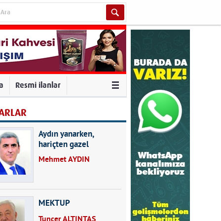
va
Resmi ilanlar
ARLAR
Aydın yanarken,
hariçten gazel
okuyarak kalpleri de
Mehmet AYDIN
kırmayın...
MEKTUP
Tuncer ALTINTAŞ