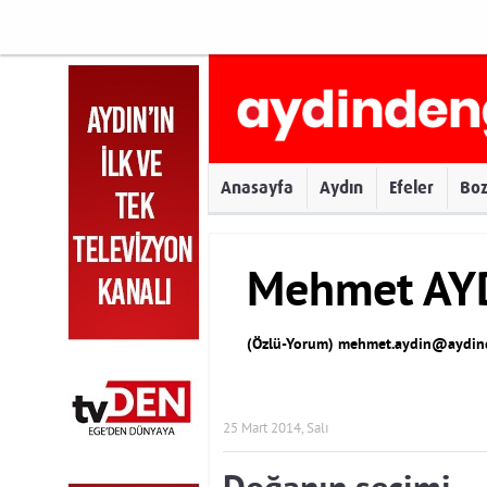
Anasayfa
Aydın
Efeler
Bo
Mehmet AY
(Özlü-Yorum)
mehmet.aydin@aydind
25 Mart 2014, Salı