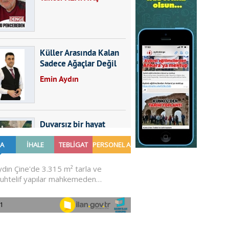
Küller Arasında Kalan
Sadece Ağaçlar Değil
Emin Aydın
Duvarsız bir hayat
Furkan SARICA
GÜNDEMDE NELER
OLMALI?
Ali Sarayköylü