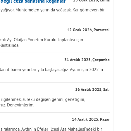
 değil ceza sahasına koşanlar
23 Ocak 2026, Cuma
 yağıyor. Muhtemelen yarın da yağacak. Kar görmeyen bir
12 Ocak 2026, Pazartesi
cak Ayı Olağan Yönetim Kurulu Toplantısı için
plantısında,
31 Aralık 2025, Çarşamba
n itibaren yeni bir yıla başlayacağız. Aydın için 2025’in
16 Aralık 2025, Salı
lgilenmek, sürekli değişen genini, genetiğini,
ruz. Deneyimlerim,
14 Aralık 2025, Pazar
ıralarında, Aydın’ın Efeler İlçesi Ata Mahallesi’ndeki bir