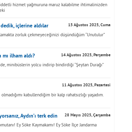
Şiddetli hizmet yağmuruna maruz kalabilme ihtimalinizden
eki
 dedik, içlerine aldılar
15 Ağustos 2025, Cuma
 anlamakta zorluk çekmeyeceğinizi düşündüğüm “Unutulur”
 mı ilham aldı?
14 Ağustos 2025, Perşembe
de, minibüslerin yolcu indirip bindirdiği “Şeytan Durağı”
11 Ağustos 2025, Pazartesi
 olmadığımı kabullendiğim bir kalp rahatsızlığı yaşadım.
orsanız, Aydın’ı terk edin
28 Mayıs 2025, Çarşamba
 Komutanı! Ey Söke Kaymakamı! Ey Söke İlçe Jandarma