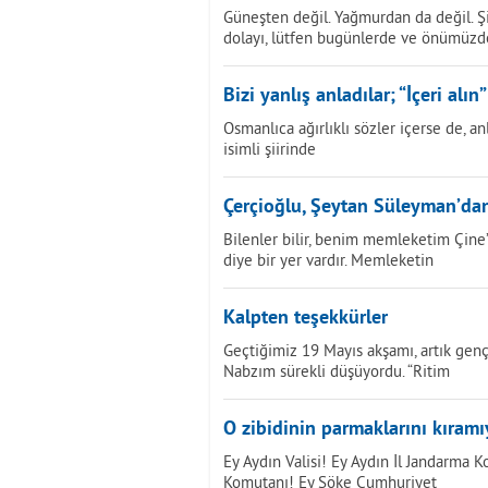
Güneşten değil. Yağmurdan da değil. 
dolayı, lütfen bugünlerde ve önümüzd
Bizi yanlış anladılar; “İçeri alın”
Osmanlıca ağırlıklı sözler içerse de,
isimli şiirinde
Çerçioğlu, Şeytan Süleyman’dan
Bilenler bilir, benim memleketim Çine’
diye bir yer vardır. Memleketin
Kalpten teşekkürler
Geçtiğimiz 19 Mayıs akşamı, artık genç
Nabzım sürekli düşüyordu. “Ritim
O zibidinin parmaklarını kıramıy
Ey Aydın Valisi! Ey Aydın İl Jandarma
Komutanı! Ey Söke Cumhuriyet