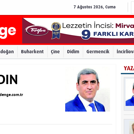
7 Ağustos 2026, Cuma
zdoğan
Buharkent
Çine
Didim
Germencik
İncirlio
YAZ
DIN
enge.com.tr