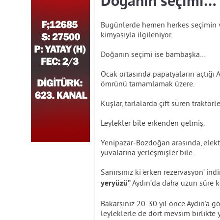
Doğanın seçimi…
Bugünlerde hemen herkes seçimin v
kimyasıyla ilgileniyor.
Doğanın seçimi ise bambaşka…
Ocak ortasında papatyaların açtığı
ömrünü tamamlamak üzere.
Kuşlar, tarlalarda çift süren traktör
Leylekler bile erkenden gelmiş.
Yenipazar-Bozdoğan arasında, elektr
yuvalarına yerleşmişler bile.
Sanırsınız ki ‘erken rezervasyon’ ind
Aydın’da daha uzun süre ko
yeryüzü”
Bakarsınız 20-30 yıl önce Aydın’a gö
leyleklerle de dört mevsim birlikte y