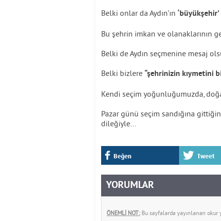
Belki onlar da Aydın’ın
‘büyükşehir’
Bu şehrin imkan ve olanaklarının gen
Belki de Aydın seçmenine mesaj olsu
Belki bizlere
“şehrinizin kıymetini b
Kendi seçim yoğunluğumuzda, doğan
Pazar günü seçim sandığına gittiğiniz
dileğiyle…
Beğen
Tweet
YORUMLAR
ÖNEMLİ NOT:
Bu sayfalarda yayınlanan okur yo