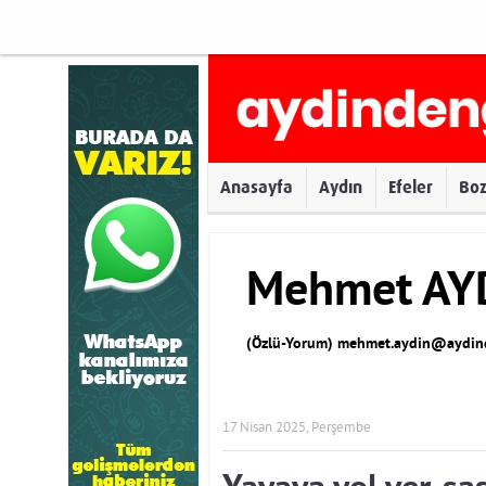
Anasayfa
Aydın
Efeler
Bo
Mehmet AY
(Özlü-Yorum)
mehmet.aydin@aydind
17 Nisan 2025, Perşembe