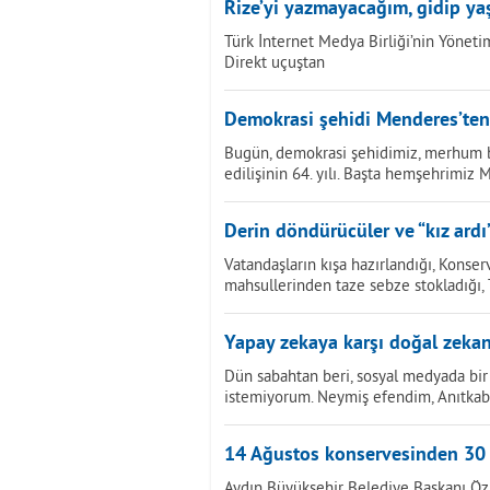
Rize’yi yazmayacağım, gidip ya
Türk İnternet Medya Birliği’nin Yönetim
Direkt uçuştan
Demokrasi şehidi Menderes’ten
Bugün, demokrasi şehidimiz, merhum 
edilişinin 64. yılı. Başta hemşehrimiz
Derin döndürücüler ve “kız ardı
Vatandaşların kışa hazırlandığı, Konserv
mahsullerinden taze sebze stokladığı
Yapay zekaya karşı doğal zekan
Dün sabahtan beri, sosyal medyada bir 
istemiyorum. Neymiş efendim, Anıtkab
14 Ağustos konservesinden 30
Aydın Büyükşehir Belediye Başkanı Öz