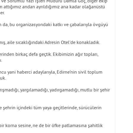
ve Sorumlu Yazı İşleri Müdürü Damla Göç, diğer ekip
dım attığımız andan ayrıldığımız ana kadar olağanüstü
er.
n da, bu organizasyondaki katkı ve çabalarıyla övgüyü
ış, aile sıcaklığındaki Adresin Otel'de konakladık.
inden birkaç defa geçtik. Ekibimizin ağır topları,
ı.
cu yani haberci adaylarıyla, Edirne’nin sivil toplum
tuk.
ışmadığı, yargılamadığı, yadırgamadığı, mutlu bir şehir
 şehrin içindeki tüm yaya geçitlerinde, sürücülerin
bir korna sesine, ne de bir öfke patlamasına şahitlik