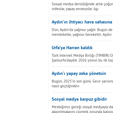
Sosyal medya denildiğinde artık çoğumu
videolar, yapay senaryolar, ilgi
Aydın’ın ihtiyacı hava sahasına
Dün, Aydın’da yağmur yağdı. Bugün de
memlekette, yağmur berekettir. Aydın
Urfa’ya Harran kaldık
Türk İnternet Medya Birliği (TİMBİR) O
Şanlıurfa’daydık. 2026 yılının bu ilk to
Aydın’ı yapay zeka yönetsin
Bugün, 2025’in son günü. Gece yarısında
nasıl geçtiğinden
Sosyal medya karpuz gibidir
Mesleğimiz gereği sosyal medyayla da i
algoritmalarını çözmek zorunda kalıyo