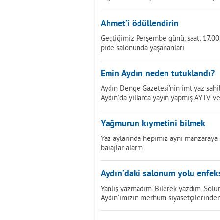
Ahmet’i ödüllendirin
Geçtiğimiz Perşembe günü, saat: 17.00 s
pide salonunda yaşananları
Emin Aydın neden tutuklandı?
Aydın Denge Gazetesi’nin imtiyaz sahi
Aydın’da yıllarca yayın yapmış AYTV v
Yağmurun kıymetini bilmek
Yaz aylarında hepimiz aynı manzaraya al
barajlar alarm
Aydın’daki salonum yolu enfeks
Yanlış yazmadım. Bilerek yazdım. Solun
Aydın’ımızın merhum siyasetçilerinde