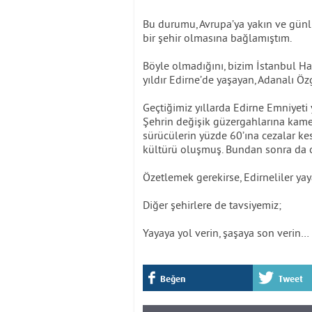
Bu durumu, Avrupa’ya yakın ve günlü
bir şehir olmasına bağlamıştım.
Böyle olmadığını, bizim İstanbul H
yıldır Edirne’de yaşayan, Adanalı Ö
Geçtiğimiz yıllarda Edirne Emniyeti 
Şehrin değişik güzergahlarına kamer
sürücülerin yüzde 60’ına cezalar ke
kültürü oluşmuş. Bundan sonra da o
Özetlemek gerekirse, Edirneliler yay
Diğer şehirlere de tavsiyemiz;
Yayaya yol verin, şaşaya son verin…
Beğen
Tweet