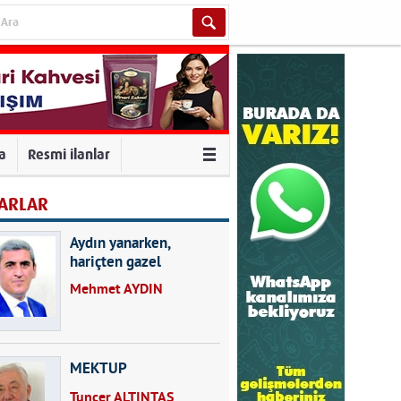
va
Resmi ilanlar
ARLAR
Aydın yanarken,
hariçten gazel
okuyarak kalpleri de
Mehmet AYDIN
kırmayın...
MEKTUP
Tuncer ALTINTAŞ