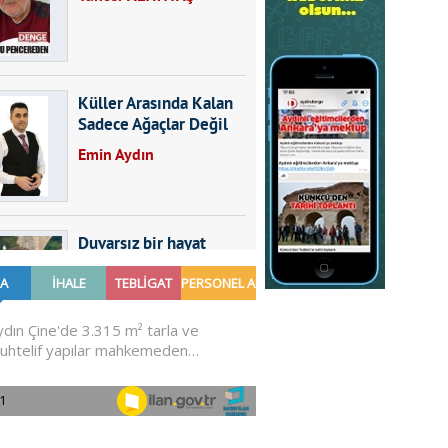
Küller Arasında Kalan
Sadece Ağaçlar Değil
Emin Aydın
Duvarsız bir hayat
Furkan SARICA
GÜNDEMDE NELER
OLMALI?
Ali Sarayköylü