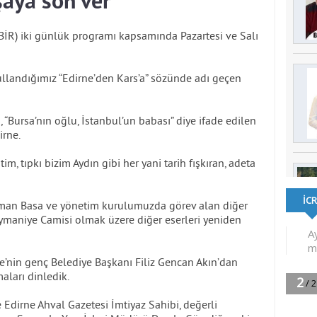
şaya son ver
MBİR) iki günlük programı kapsamında Pazartesi ve Salı
kullandığımız “Edirne’den Kars’a” sözünde adı geçen
 “Bursa’nın oğlu, İstanbul’un babası” diye ifade edilen
irne.
im, tıpkı bizim Aydın gibi her yani tarih fışkıran, adeta
man Basa ve yönetim kurulumuzda görev alan diğer
eymaniye Camisi olmak üzere diğer eserleri yeniden
ne’nin genç Belediye Başkanı Filiz Gencan Akın’dan
aları dinledik.
Edirne Ahval Gazetesi İmtiyaz Sahibi, değerli