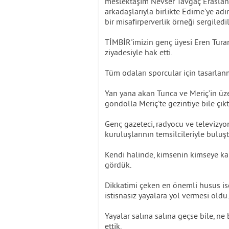
meslektaşım Nevser Tavgaç Eraslan 
arkadaşlarıyla birlikte Edirne’ye a
bir misafirperverlik örneği sergiledil
TİMBİR'imizin genç üyesi Eren Tura
ziyadesiyle hak etti.
Tüm odaları sporcular için tasarlanm
Yan yana akan Tunca ve Meriç’in üzer
gondolla Meriç’te gezintiye bile çıkt
Genç gazeteci, radyocu ve televizyon
kuruluşlarının temsilcileriyle buluş
Kendi halinde, kimsenin kimseye kar
gördük.
Dikkatimi çeken en önemli husus ise
istisnasız yayalara yol vermesi oldu.
Yayalar salına salına geçse bile, ne 
ettik.