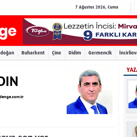
7 Ağustos 2026, Cuma
zdoğan
Buharkent
Çine
Didim
Germencik
İncirlio
YAZ
DIN
enge.com.tr