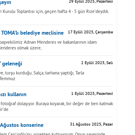
şayın
29 Eylül 2025, Pazartesi
 Kurulu Toplantısı için, geçen hafta 4 - 5 gün Rize’deydik.
 TOMA’lı belediye meclisine
17 Eylül 2025, Çarşamba
başvekilimiz Adnan Menderes ve bakanlarının idam
 Menderes olmak üzere,
” geleneği
2 Eylül 2025, Salı
e, turşu kurduğu, Salça, tarhana yaptığı, Tarla
, Temmuz
ızı kullanın
1 Eylül 2025, Pazartesi
fotoğraf dolaşıyor. Buraya koyarak, bir değer de ben katmak
ir’de
 Ağustos konserine
31 Ağustos 2025, Pazar
lem Çerçioğlu’nu, yürekten kutluyorum. Onun sayesinde,