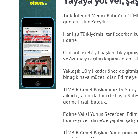
Yayaya yol ver, şa
Türk İnternet Medya Birliği’nin (Tİ
günleri Edirne’deydik.
Hani şu Türkiye’mizi tarif ederken 
Edirne.
Osmanlı’ya 92 yıl başkentlik yapmış,
ve Avrupa’ya açılan kapımız olan Ed
Yaklaşık 10 yıl kadar önce de gitmişt
bir açık hava müzesi olan Edirne’ye.
TİMBİR Genel Başkanımız Dr. Süley
arkadaşlarımızla birlikte başta Sül
görme fırsatı bulduk.
Edirne Valisi Yunus Sezer’den, Edir
Edirne’yi ve Edirne’de yapılan çalışm
TİMBİR Genel Başkan Yarımcımız ve 