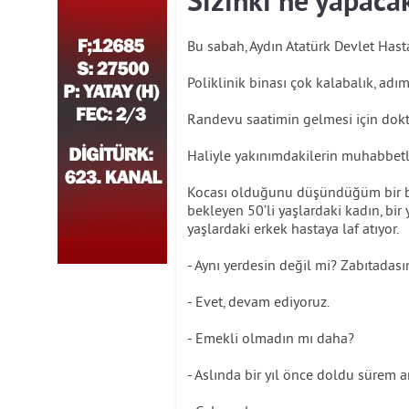
Sizinki ne yapaca
Bu sabah, Aydın Atatürk Devlet Hast
Poliklinik binası çok kalabalık, adım
Randevu saatimin gelmesi için dok
Haliyle yakınımdakilerin muhabbetl
Kocası olduğunu düşündüğüm bir beye
bekleyen 50’li yaşlardaki kadın, bir
yaşlardaki erkek hastaya laf atıyor.
- Aynı yerdesin değil mi? Zabıtadası
- Evet, devam ediyoruz.
- Emekli olmadın mı daha?
- Aslında bir yıl önce doldu sürem 