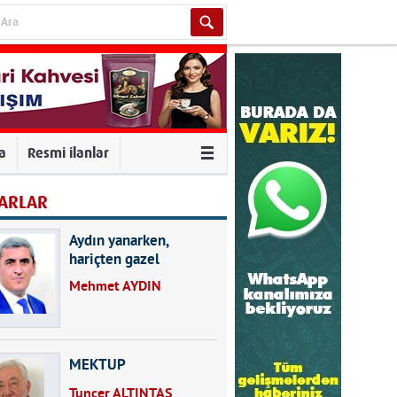
va
Resmi ilanlar
ARLAR
Aydın yanarken,
hariçten gazel
okuyarak kalpleri de
Mehmet AYDIN
kırmayın...
MEKTUP
Tuncer ALTINTAŞ