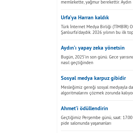
memlekette, yağmur berekettir. Aydın
Urfa’ya Harran kaldık
Türk İnternet Medya Birliği (TİMBİR) O
Şanlıurfa’daydık. 2026 yılının bu ilk to
Aydın’ı yapay zeka yönetsin
Bugün, 2025’in son günü. Gece yarısında
nasıl geçtiğinden
Sosyal medya karpuz gibidir
Mesleğimiz gereği sosyal medyayla da i
algoritmalarını çözmek zorunda kalıyo
Ahmet’i ödüllendirin
Geçtiğimiz Perşembe günü, saat: 17.00 s
pide salonunda yaşananları