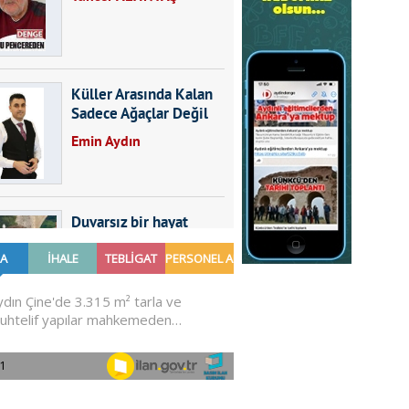
Küller Arasında Kalan
Sadece Ağaçlar Değil
Emin Aydın
Duvarsız bir hayat
Furkan SARICA
GÜNDEMDE NELER
OLMALI?
Ali Sarayköylü