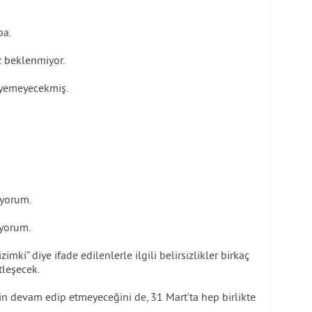
ba.
z beklenmiyor.
rleyemeyecekmiş.
iyorum.
iyorum.
izimki” diye ifade edilenlerle ilgili belirsizlikler birkaç
tleşecek.
iğin devam edip etmeyeceğini de, 31 Mart’ta hep birlikte