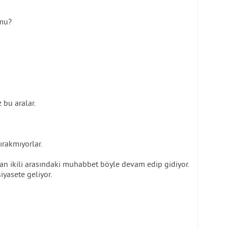
 mu?
 bu aralar.
ırakmıyorlar.
şılan ikili arasındaki muhabbet böyle devam edip gidiyor.
iyasete geliyor.