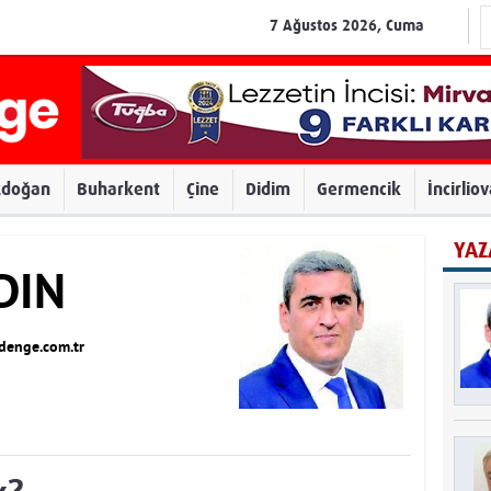
7 Ağustos 2026, Cuma
zdoğan
Buharkent
Çine
Didim
Germencik
İncirlio
YAZ
DIN
enge.com.tr