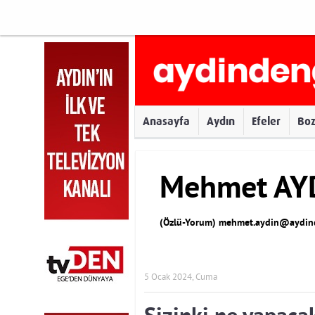
Anasayfa
Aydın
Efeler
Bo
Mehmet AY
(Özlü-Yorum)
mehmet.aydin@aydind
5 Ocak 2024, Cuma