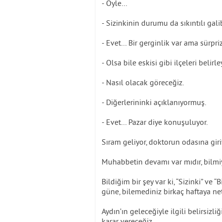
- Öyle…
- Sizinkinin durumu da sıkıntılı gali
- Evet… Bir gerginlik var ama sürpri
- Olsa bile eskisi gibi ilçeleri beli
- Nasıl olacak göreceğiz.
- Diğerlerininki açıklanıyormuş.
- Evet… Pazar diye konuşuluyor.
Sıram geliyor, doktorun odasına gir
Muhabbetin devamı var mıdır, bilm
Bildiğim bir şey var ki, “Sizinki” ve “B
güne, bilemediniz birkaç haftaya ne
Aydın’ın geleceğiyle ilgili belirsizl
karar vereceğiz.