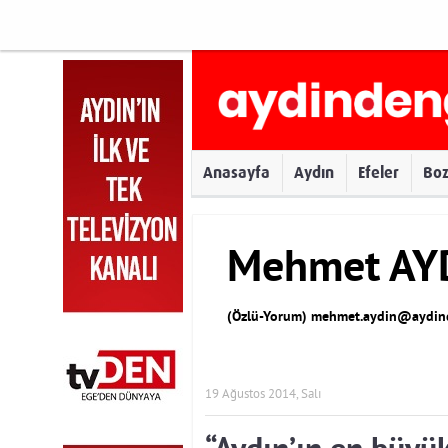
Anasayfa
Aydın
Efeler
Bo
Mehmet AY
(Özlü-Yorum)
mehmet.aydin@aydind
19 Ağustos 2014, Salı