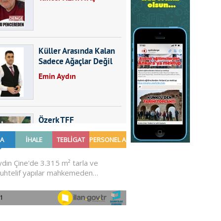
Küller Arasında Kalan
Sadece Ağaçlar Değil
Emin Aydın
Özerk TFF
Furkan SARICA
GÜNDEMDE NELER
OLMALI?
Ali Sarayköylü