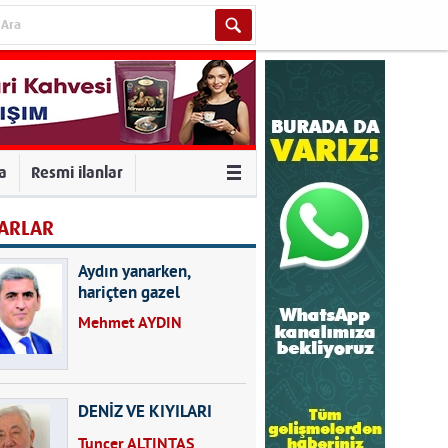
va
Resmi ilanlar
ARLAR
Aydın yanarken,
hariçten gazel
okuyarak kalpleri de
Mehmet AYDIN
kırmayın...
DENİZ VE KIYILARI
Tuncer ALTINTAŞ