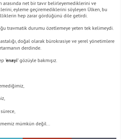
in arasında net bir tavır belirleyemediklerini ve
lerini, eyleme geçiremediklerini söyleyen Ülken, bu
elliklerin hep zarar gördüğünü dile getirdi.
uğu travmatik durumu özetlemeye yeten tek kelimeydi.
astalığı, doğal olarak bürokrasiye ve yerel yönetimlere
urtarmanın derdinde.
hep
gözüyle bakmışız.
'enayi'
emediğimiz,
iz,
 sürece,
 etmemiz mümkün değil...