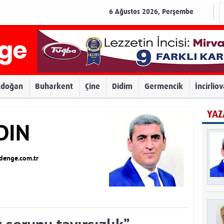
6 Ağustos 2026, Perşembe
zdoğan
Buharkent
Çine
Didim
Germencik
İncirlio
YAZ
DIN
enge.com.tr