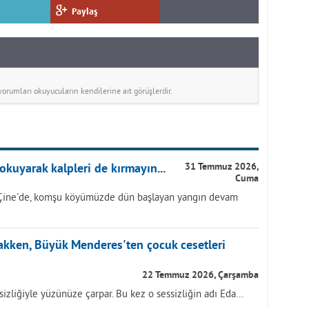
Paylaş
rumları okuyucuların kendilerine ait görüşlerdir.
okuyarak kalpleri de kırmayın...
31 Temmuz 2026,
Cuma
Çine'de, komşu köyümüzde dün başlayan yangın devam
akken, Büyük Menderes'ten çocuk cesetleri
22 Temmuz 2026, Çarşamba
izliğiyle yüzünüze çarpar. Bu kez o sessizliğin adı Eda...