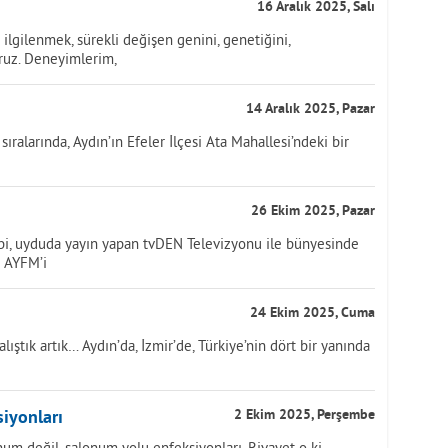
16 Aralık 2025, Salı
lgilenmek, sürekli değişen genini, genetiğini,
ruz. Deneyimlerim,
14 Aralık 2025, Pazar
ıralarında, Aydın’ın Efeler İlçesi Ata Mahallesi’ndeki bir
26 Ekim 2025, Pazar
bi, uyduda yayın yapan tvDEN Televizyonu ile bünyesinde
e AYFM’i
24 Ekim 2025, Cuma
ıştık artık… Aydın’da, İzmir’de, Türkiye’nin dört bir yanında
iyonları
2 Ekim 2025, Perşembe
um değil, salonum yolu enfeksiyonları. Rivayet o ki,