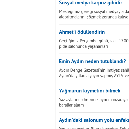
Sosyal medya karpuz gibidir
Mesleğimiz gereği sosyal medyayla da i
algoritmalarını çözmek zorunda kalıyo
Ahmet’i ödüllendirin
Geçtiğimiz Perşembe günü, saat: 17.00 s
pide salonunda yaşananları
Emin Aydın neden tutuklandı?
Aydın Denge Gazetesi’nin imtiyaz sahi
Aydın’da yıllarca yayın yapmış AYTV v
Yağmurun kıymetini bilmek
Yaz aylarında hepimiz aynı manzaraya al
barajlar alarm
Aydın’daki salonum yolu enfeks
Yanlış yazmadım. Bilerek yazdım. Solun