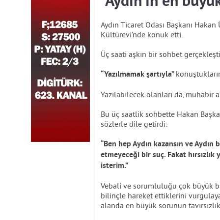
“Aydın’ın en büyük
Aydın Ticaret Odası Başkanı Hakan Ü
Kültürevi’nde konuk etti.
Üç saati aşkın bir sohbet gerçekleşti
konuştukları
“Yazılmamak şartıyla”
Yazılabilecek olanları da, muhabir a
Bu üç saatlik sohbette Hakan Başkan,
sözlerle dile getirdi:
“Ben hep Aydın kazansın ve Aydın bü
etmeyeceği bir suç. Fakat hırsızlık 
isterim.”
Vebali ve sorumluluğu çok büyük bir
bilinçle hareket ettiklerini vurgula
alanda en büyük sorunun tavırsızlı