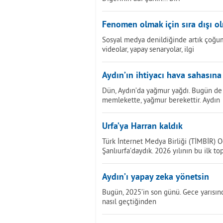
Fenomen olmak için sıra dışı o
Sosyal medya denildiğinde artık çoğumu
videolar, yapay senaryolar, ilgi
Aydın’ın ihtiyacı hava sahasına
Dün, Aydın’da yağmur yağdı. Bugün de
memlekette, yağmur berekettir. Aydın
Urfa’ya Harran kaldık
Türk İnternet Medya Birliği (TİMBİR) O
Şanlıurfa’daydık. 2026 yılının bu ilk to
Aydın’ı yapay zeka yönetsin
Bugün, 2025’in son günü. Gece yarısında
nasıl geçtiğinden